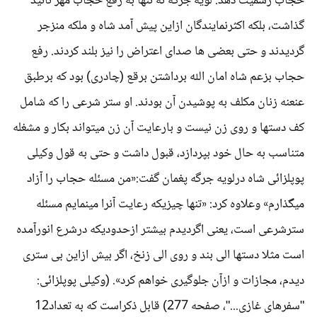
حجاب رسمیت دهد. لویه جرگه نه تنها به رفع حجاب مهر تائید
گذاشت، بلکه اکثرنمایندگان ازاین پیش آمد شاه و ملکه منزجر
گردیدند و حتی بعضی ها صدای اعتراض را نیز بلند کردند. رفع
حجاب بزعم شاه امان الله برداشتن برقع (چادری) بود که برطبق
عنعنه زنان مکلف به پوشیدن آن بودند. او ستر شرعی را که شامل
کف دستها و روی زن نیست و بارعایت آن زن میتواند بکار و مشغله
متناسب به حال خود بپردازد، قبول داشت و حتی به قول وکیلی
پوپلزائی شاه درلویه جرگه پغمان گفت:«من مسئله حجاب را آزاد
میگذارم» وعلاوه کرد: «تنها چیزیکه رعایت آنرا مینمایم مسئله
سترشرعی است، یعنی اگردیدم بیشتر ازحدودیکه درشرع انورآمده
است مثلا دستها الی بند و روی الی زنخ، اگر بیش ازاین بی ستری
دیدم، مجازات و ازآن جلوگیری خواهم کرد». (وکیلی پوپلزائی:
"سفرهای غازی..."، صفحه 277) قابل ذکراست که به تعداد12