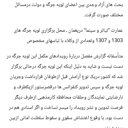
بحث های آزاد وجدی بین اعضای لویه جرگه و دولت درمسائل
مختلف صورت گرفت.
عمارت "تیاتر و سینما" درپغمان ـ محل برگزاری لویه جرگه های
1303 و 1307 وتعدادی از وکلاء با لباسهای مخصوص
متأسفانه گزارش مفصل دربارۀ رویدادهای مکمل این لویه جرگه در
دست نیست و شاید به دلیل اینکه این لویه جرگه درحالی برگزار
شد که کشور دریک نوع آرامش قبل ازطوفان قرارداشت وجریان
لویه جرگه و سپس تدویر کنفرانس ها درقصرستور ازیکطرف و
نارضایتی نمایندگان وحلقات محافظه کارمذهبی ازطرف دیگر
فرصت تدوین و نشر رویداد را میسر نساخت و اگر اسنادی هم در
دست بود، با وقوع اغتشاش سقوی و سقوط سلطنت امانی ازبین