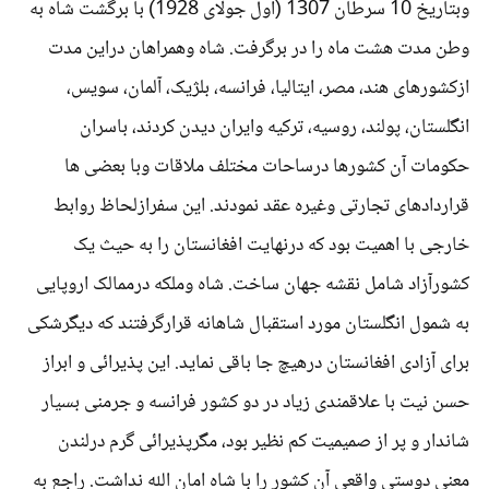
وبتاریخ 10 سرطان 1307 (اول جولای 1928) با برگشت شاه به
وطن مدت هشت ماه را در برگرفت. شاه وهمراهان دراین مدت
ازکشورهای هند، مصر، ایتالیا، فرانسه، بلژیک، آلمان، سویس،
انگلستان، پولند، روسیه، ترکیه وایران دیدن کردند، باسران
حکومات آن کشورها درساحات مختلف ملاقات وبا بعضی ها
قراردادهای تجارتی وغیره عقد نمودند. این سفرازلحاظ روابط
خارجی با اهمیت بود که درنهایت افغانستان را به حیث یک
کشورآزاد شامل نقشه جهان ساخت. شاه وملکه درممالک اروپایی
به شمول انگلستان مورد استقبال شاهانه قرارگرفتند که دیگرشکی
برای آزادی افغانستان درهیچ جا باقی نماید. این پذیرائی و ابراز
حسن نیت با علاقمندی زیاد در دو کشور فرانسه و جرمنی بسیار
شاندار و پر از صمیمیت کم نظیر بود، مگرپذیرائی گرم درلندن
معنی دوستی واقعی آن کشور را با شاه امان الله نداشت. راجع به