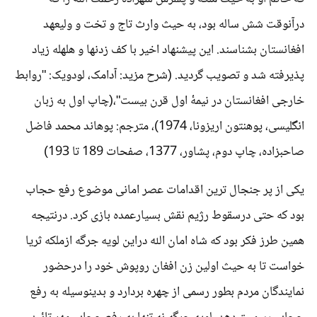
درآنوقت شش ساله بود، به حیث وارث تاج و تخت و ولیعهد
افغانستان بشناسند. این پیشنهاد اخیر با کف زدنها و هلهله زیاد
پذیرفته شد و تصویب گردید. (شرح مزید: آدامک، لودویک: "روابط
خارجی افغانستان در نیمۀ اول قرن بیست"،(چاپ اول به زبان
انگلیسی، پوهنتون اریزونا، 1974)، مترجم: پوهاند محمد فاضل
صاحبزاده، چاپ دوم، پشاور، 1377، صفحات 189 تا 193)
یکی از پر جنجال ترین اقدامات عصر امانی موضوع رفع حجاب
بود که حتی درسقوط رژیم نقش بسیارعمده بازی کرد. درنتیجه
همین طرز فکر بود که شاه امان الله دراین لویه جرگه ازملکه ثریا
خواست تا به حیث اولین زن افغان روپوش خود را درحضور
نمایندگان مردم بطور رسمی از چهره بردارد و بدینوسیله به رفع