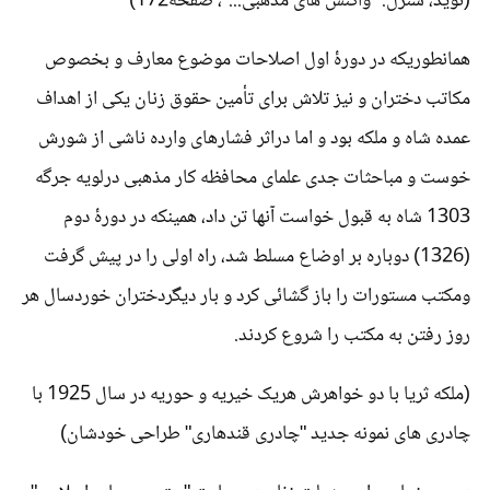
(نوید، سنزل: "واکنش های مذهبی..."، صفحه172)
همانطوریکه در دورۀ اول اصلاحات موضوع معارف و بخصوص
مکاتب دختران و نیز تلاش برای تأمین حقوق زنان یکی از اهداف
عمده شاه و ملکه بود و اما دراثر فشارهای وارده ناشی از شورش
خوست و مباحثات جدی علمای محافظه کار مذهبی درلویه جرگه
1303 شاه به قبول خواست آنها تن داد، همینکه در دورۀ دوم
(1326) دوباره بر اوضاع مسلط شد، راه اولی را در پیش گرفت
ومکتب مستورات را باز گشائی کرد و بار دیگردختران خوردسال هر
روز رفتن به مکتب را شروع کردند.
(ملکه ثریا با دو خواهرش هریک خیریه و حوریه در سال 1925 با
چادری های نمونه جدید "چادری قندهاری" طراحی خودشان)