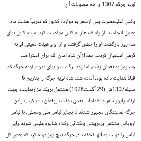
لویه جرگه 1307 و اهم مصوبات آن:
وقتی اعلیحضرت پس ازسفر به دوازده کشور که تقریباً هشت ماه
بطول انجامید، از راه قندهار به کابل مواصلت کرد، مردم کابل برای
سه روز بازگشت او را جشن گرفتند و از او و هیئت معیتی او به
گرمی استقبال کردند. بعد ازآن شاه امان الله برای استراحت
چندروز به پغمان رفت، اما زود برگشت و برای تدویر لویه جرگه که
قبلاً هدایت داده بود، آماده شد. شاه لویه جرگه را بتاریخ 6
سنبله1307ش (29 آگست1928) مشتمل بریک هزارنماینده جهت
ارائه راپور سفر و اقدامات بعدی دولت درپغمان دایر کرد. دراین
جرگه نمایندگان مجبور شدند تا بجای لباس ملی ومحلی، با لباس
اروپائی مشتمل بردریشی ونکتائی وکلاه شاپوه ملبس شوند واین
لباس را دولت به آنها تحفه داد. جرگه پنج روز دوام کرد که بطور کل