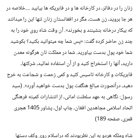
زنان را در دفاتر، در کارخانه ها و در فابریکه ها بیابید ....خلاصه در
هر جا بروید، زن هست، مگر در افغانستان زنان تنها این را میدانند
که بیکار درخانه بنشینند و بخورند». آن وقت شاه روی خود را به
چند زن حاضر کرده گفت: «پس شما چه میتوانید بکنید؟ بکوشید
شما خود پول بدست بیاورید. شما در مملکت تان هرگونه معدن
دارید، آنها را استخراج کنید و از آن استفاده نمائید، شرکتها،
فابریکات و کارخانه تاسیس کئید و کمی زحمت و شجاعت به خرج
دهید، درآنصورت مبالغ هنگفت پول بدست خواهید آورد». (سید
رسول: نگاهی به عهد سلطنت امانی، از انتشارات کمیته فرهنگی
اتحاد اسلامی مجاهدین افغان، چاپ اول، پشاور 1405 هجری
قمری، صفحه 189)
شاه وملکه هردو به این نظربودند که دراسلام روی وکف دستها