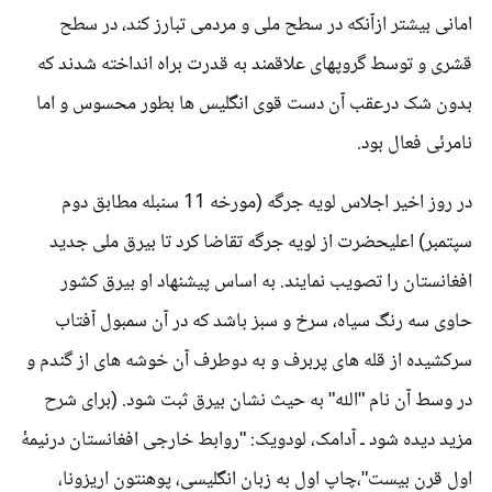
امانی بیشتر ازآنکه در سطح ملی و مردمی تبارز کند، در سطح
قشری و توسط گروپهای علاقمند به قدرت براه انداخته شدند که
بدون شک درعقب آن دست قوی انگلیس ها بطور محسوس و اما
نامرئی فعال بود.
در روز اخیر اجلاس لویه جرگه (مورخه 11 سنبله مطابق دوم
سپتمبر) اعلیحضرت از لویه جرگه تقاضا کرد تا بیرق ملی جدید
افغانستان را تصویب نمایند. به اساس پیشنهاد او بیرق کشور
حاوی سه رنگ سیاه، سرخ و سبز باشد که در آن سمبول آفتاب
سرکشیده از قله های پربرف و به دوطرف آن خوشه های از گندم و
در وسط آن نام "الله" به حیث نشان بیرق ثبت شود. (برای شرح
مزید دیده شود ـ آدامک، لودویک: "روابط خارجی افغانستان درنیمۀ
اول قرن بیست"،چاپ اول به زبان انگلیسی، پوهنتون اریزونا،