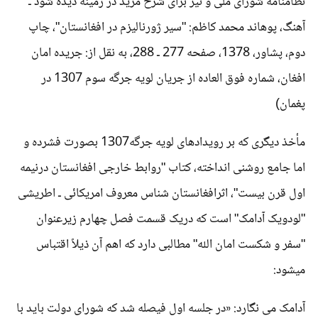
نظامنامه شورای ملی و نیز برای شرح مزید در زمینه دیده شود ـ
آهنگ، پوهاند محمد کاظم: "سیر ژورنالیزم در افغانستان"، چاپ
دوم، پشاور، 1378، صفحه 277 ـ 288، به نقل از: جریده امان
افغان، شماره فوق العاده از جریان لویه جرگه سوم 1307 در
پغمان)
مأخذ دیگری که بر رویدادهای لویه جرگه1307 بصورت فشرده و
اما جامع روشنی انداخته، کتاب "روابط خارجی افغانستان درنیمه
اول قرن بیست"، اثرافغانستان شناس معروف امریکائی ـ اطریشی
"لودویک آدامک" است که دریک قسمت فصل چهارم زیرعنوان
"سفر و شکست امان الله" مطالبی دارد که اهم آن ذیلاً اقتباس
میشود:
آدامک می نگارد: «در جلسه اول فیصله شد که شورای دولت باید با