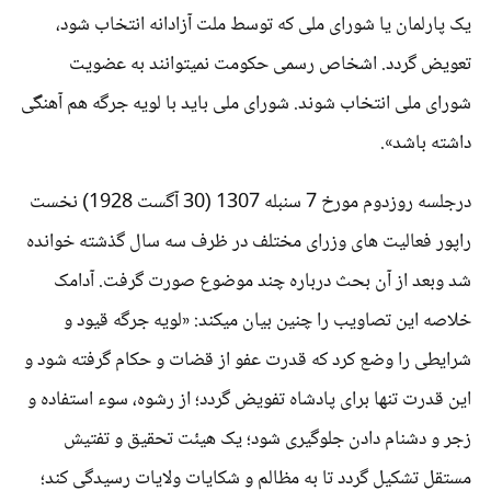
یک پارلمان یا شورای ملی که توسط ملت آزادانه انتخاب شود،
تعویض گردد. اشخاص رسمی حکومت نمیتوانند به عضویت
شورای ملی انتخاب شوند. شورای ملی باید با لویه جرگه هم آهنگی
داشته باشد».
درجلسه روزدوم مورخ 7 سنبله 1307 (30 آگست 1928) نخست
راپور فعالیت های وزرای مختلف در ظرف سه سال گذشته خوانده
شد وبعد از آن بحث درباره چند موضوع صورت گرفت. آدامک
خلاصه این تصاویب را چنین بیان میکند: «لویه جرگه قیود و
شرایطی را وضع کرد که قدرت عفو از قضات و حکام گرفته شود و
این قدرت تنها برای پادشاه تفویض گردد؛ از رشوه، سوء استفاده و
زجر و دشنام دادن جلوگیری شود؛ یک هیئت تحقیق و تفتیش
مستقل تشکیل گردد تا به مظالم و شکایات ولایات رسیدگی کند؛