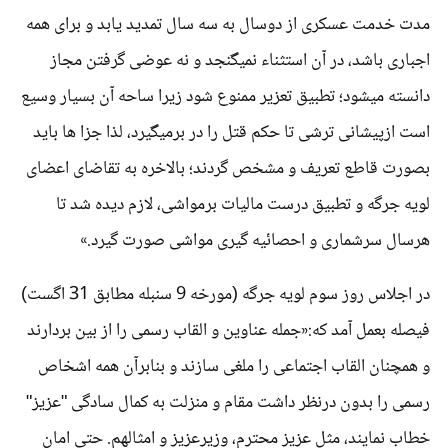
مدت خدمت عسکری از دوسال به سه سال تمدید یابد و برای همه
اجباری باشد، در آن استثناء نمیگنجد و نه عوضی گرفتن مجاز
دانسته میشود؛ تطبیق تعزیر ممنوع شود زیرا ساحه آن بسیار وسیع
است ازپیشانی ترشی تا حکم قتل را در برمیگیرد، لذا جزا ها باید
بصورت قاطع تعریف و مشخص گردند؛ بالاخره به تقاضای اعضای
لویه جرگه و تطبیق درست مالیات برمواشی، لازم دیده شد تا
هرسال سرشماری و احصائیه گیری مواشی صورت گیرد.»
در اجلاس روز سوم لویه جرگه (مورخه 9 سنبله مطابق 31 اگست)
فیصله بعمل آمد که:«جمله عناوین و القاب رسمی را از بین بردارند
و همچنان القاب اجتماعی را ملغی سازند و بنابرآن همه اشخاص
رسمی را بدون درنظر داشت مقام و منزلت به کمال سادگی "عزیز"
خطاب نمایند، مثل عزیز محترم، وزیرعزیز و امثالهم. حتی امان