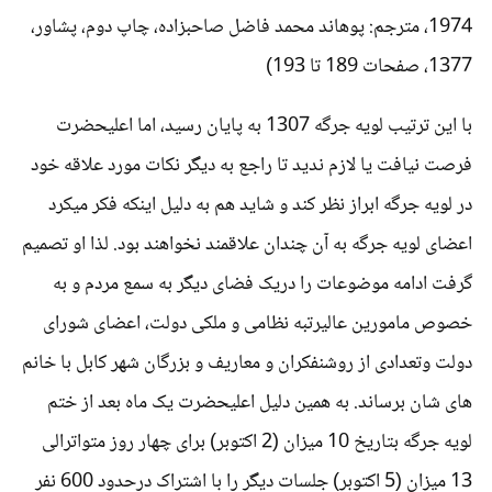
1974، مترجم: پوهاند محمد فاضل صاحبزاده، چاپ دوم، پشاور،
1377، صفحات 189 تا 193)
با این ترتیب لویه جرگه 1307 به پایان رسید، اما اعلیحضرت
فرصت نیافت یا لازم ندید تا راجع به دیگر نکات مورد علاقه خود
در لویه جرگه ابراز نظر کند و شاید هم به دلیل اینکه فکر میکرد
اعضای لویه جرگه به آن چندان علاقمند نخواهند بود. لذا او تصمیم
گرفت ادامه موضوعات را دریک فضای دیگر به سمع مردم و به
خصوص مامورین عالیرتبه نظامی و ملکی دولت، اعضای شورای
دولت وتعدادی از روشنفکران و معاریف و بزرگان شهر کابل با خانم
های شان برساند. به همین دلیل اعلیحضرت یک ماه بعد از ختم
لویه جرگه بتاریخ 10 میزان (2 اکتوبر) برای چهار روز متواترالی
13 میزان (5 اکتوبر) جلسات دیگر را با اشتراک درحدود 600 نفر