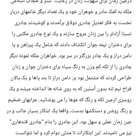
درعین زمان برای سهولت زنان در رعایت "ستر و حجاب اسلامی"
ملکه به کمک مادر و خوهران خود و یک تعداد دیگر خانمهای دربار
نخست به فکر تعدیل چادری دولاق برآمدند و کوشیدند چادری
نسبتا آزادتر را بین زنان مروج سازند و یک نوع چادری مکتبی را
برای دختران نیمه جوان انکشاف دادند که شامل یک پیراهن و یا
دامن دراز و یک چادر بزرگتر در سر بود. خواهران ملکه نمونه دیگر
چادری را از تکه کم وزن به رنگ سیاه برای دختران جوان و زنان
طراحی کردند که مشتمل بود بر: دامن دراز تا بند پاها و یک یالان
فراخ نیم تنه بدون آستین که به روی شانه ها انداخته میشد و یک
روسری ازعین تکه و رنگ که موها را می پوشانید. جرابهای ضخیم
و رنگ روشن و دستکشها بدست، واقعا یک ابتکار بسیار جالب و در
عین زمان عملی و سهل بود. این چادری را بنام "چادری قندهاری"
نیز می نامیدند. این ابتکارات تا مدتی دوام کرد و اما نتوانست