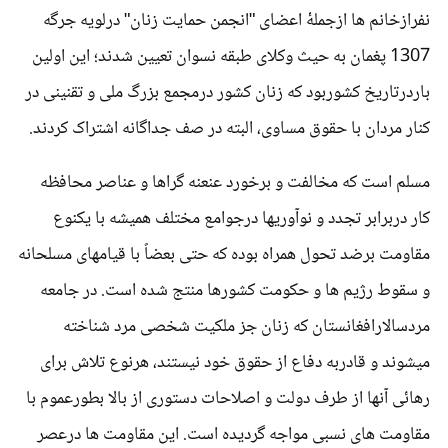
نفرازخانم ها ازجملۀ اعضای "انجمن حمایت زنان" درلویه جرگه
1307 پغمان به حیث وکلای طبقه نسوان تعیین شدند؛ این اولین
باردرتاریخ کشوربود که زنان کشور درمجمع بزرگ ملی و تقنینی در
کنار مردان با حقوق مساوی، البته در صف جداگانه اشتراک کردند.
مسلم است که مخالفت و برخورد عنعنه گراها و عناصر محافظه
کار دربرابر تجدد و نوآوریها درجوامع مختلف همیشه با یکنوع
مقاومت برضد تحول همراه بوده که حتی بعضاً با قیامهای مسلحانه
و سقوط رژیم ها و حکومت کشورها منتج شده است. در جامعه
مردسالارافغانستان که زنان جز ملکیت شخصی مرد شناخته
میشوند و قادربه دفاع از حقوق خود نیستند، هرنوع تلاش برای
رهائی آنها از طرف دولت و اصلاحات دستوری از بالا بطورعموم با
مقاومت های نسبی مواجه گردیده است. این مقاومت ها درعصر