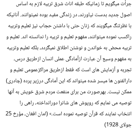
جرأت میگویم تا زمانیکه طبقه اناث شرق تربیه لازم به اساس
اصول جدید بدست نیاورند، در زندگی مفید بوده نمیتوانند. آنانیکه
با نظرتنگ میگویند که زنان حتی با داشتن حجاب نیز تعلیم وتربیه
راکسب نموده میتوانند، مفهوم تعلیم و تربیه را ندانسته اند. تعلیم و
تربیه محض به خواندن و نوشتن اطلاق نمیگردد، بلکه تعلیم وتربیه
به مفهوم وسیع آن عبارت ازآمادگی عملی انسان ازطریق درس،
تجربه و آزمایش های است که فقط ازطریق مراکزعمومی تعلیم و
دارالفنون ها میسر شده میتواند که این آمادگی درزیر پرده (چادری)
ممکن نیست. بهرصورت من برای منفعت مردم شرق خویش به آنها
توصیه می نمایم که روپوش های شانرا دورانداخته، راهی را
انتخاب نمایند که قرآن توصیه نموده است.» (امان افغان، مؤرخ 25
جولای 1928)