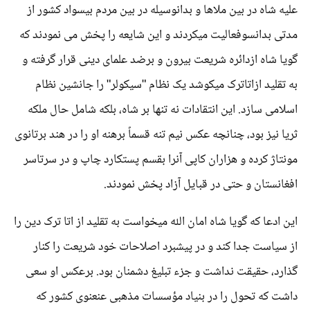
علیه شاه در بین ملاها و بدانوسیله در بین مردم بیسواد کشور از
مدتی بدانسوفعالیت میکردند و این شایعه را پخش می نمودند که
گویا شاه ازدائره شریعت بیرون و برضد علمای دینی قرار گرفته و
به تقلید ازاتاترک میکوشد یک نظام "سیکولر" را جانشین نظام
اسلامی سازد. این انتقادات نه تنها بر شاه، بلکه شامل حال ملکه
ثریا نیز بود، چنانچه عکس نیم تنه قسماً برهنه او را در هند برتانوی
مونتاژ کرده و هزاران کاپی آنرا بقسم پستکارد چاپ و در سرتاسر
افغانستان و حتی در قبایل آزاد پخش نمودند.
این ادعا که گویا شاه امان الله میخواست به تقلید از اتا ترک دین را
از سیاست جدا کند و در پیشبرد اصلاحات خود شریعت را کنار
گذارد، حقیقت نداشت و جزء تبلیغ دشمنان بود. برعکس او سعی
داشت که تحول را در بنیاد مؤسسات مذهبی عنعنوی کشور که