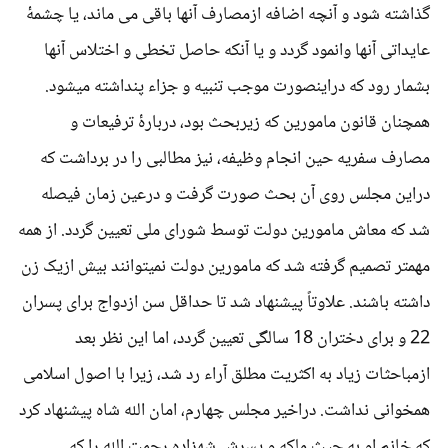
گذاشته شود و آنچه اضافه ازمصارف آنها باقی می ماند، یا چشمۀ
عایداتی آنها وانمود گردد و یا آنکه حاصل تخطی و اختلاس آنها
بشمار رود که دراینصورت موجب تنبیه و جزاء پنداشته میشود.
همچنان قانون مامورین که زیربحث بود، دربارۀ ترفیعات و
مصارف سفریه حین انجام وظیفه، نیز مطالبی را در برداشت که
دراین مجلس روی آن بحث صورت گرفت و درعین زمان فیصله
شد که معاش مامورین دولت توسط شورای ملی تعیین گردد. از همه
مهمتر تصمیم گرفته شد که مامورین دولت نمیتوانند بیش ازیک زن
داشته باشند. علاوتاً پیشنهاد شد تا حداقل سن ازدواج برای پسران
22 و برای دختران 18 سالگی تعیین گردد، اما این نظر بعد
ازمباحثات زیاد به اکثریت مطلق آراء رد شد، زیرا با اصول اسلامی
همخوانی نداشت. دراخیر مجلس چهارم، امان الله شاه پیشنهاد کرد
که خانم او به حیث ملکه و پسرش شهزاده رحمت الله را که