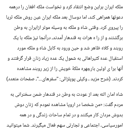
ملکه ایران براین وضع انتقاد کرد و نخواست ملکه افغان را درهمه
دعوتها همراهی کند، اما دوسال بعد ملکه ایران عین روش ملکه ثریا
را پیروی کرد. وقتی شاه و ملکه به وسیله موتر ازایران به وطن
برگشتند و از را ه هرات به قندهار آمدند، درآنجا نیز ملکه با یک
روبند و کلاه ظاهر شد و حین ورود به کابل شاه و ملکه مورد
استقبال عده کثیراهالی به شمول یک عده زیاد زنان قرار گرفتند و
آنها برا ی اولین بارچهره ملکۀ خویش را از زیر روبند مشاهده
کردند. (شرح مزید ـ وکیلی پوپلزائی: "سفرهای..."، صفحات متعدد)
شاه امان الله بعد از عودت به وطن در قندهار ضمن سخنرانی به
مردم گفت: «من شخصا در اروپا مشاهده نمودم که زنان دوش
بدوش مردان کار میکنند و در تمام ساحات زندگی و در همه
امورسیاسی، اجتماعی و تجارتی سهم فعال میگیرند. شما میتوانید