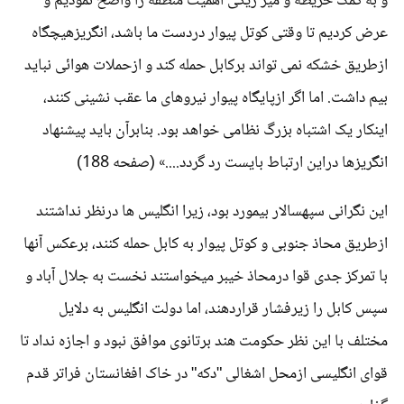
و به کمک خریطه و میز ریگی اهمیت منطقه را واضح نمودیم و
عرض کردیم تا وقتی کوتل پیوار دردست ما باشد، انگریزهیچگاه
ازطریق خشکه نمی تواند برکابل حمله کند و ازحملات هوائی نباید
بیم داشت. اما اگر ازپایگاه پیوار نیروهای ما عقب نشینی کنند،
اینکار یک اشتباه بزرگ نظامی خواهد بود. بنابرآن باید پیشنهاد
انگریزها دراین ارتباط بایست رد گردد....» (صفحه 188)
این نگرانی سپهسالار بیمورد بود، زیرا انگلیس ها درنظر نداشتند
ازطریق محاذ جنوبی و کوتل پیوار به کابل حمله کنند، برعکس آنها
با تمرکز جدی قوا درمحاذ خیبر میخواستند نخست به جلال آباد و
سپس کابل را زیرفشار قراردهند، اما دولت انگلیس به دلایل
مختلف با این نظر حکومت هند برتانوی موافق نبود و اجازه نداد تا
قوای انگلیسی ازمحل اشغالی "دکه" در خاک افغانستان فراتر قدم