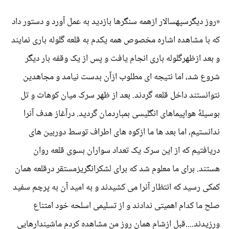
«روز دیگرسپهسالار ازهمه سنگرها بازدید به عمل آورد و دستور داد
که با مشاهده اشاره مخصوص همه یکدم به قلعه گلوله باری نمایند
و بعد ازظهرگلوله باری انجام یافت و پس از یک وقفه بار دیگر
شروع شد، اما نتیجه ای مطلوب ازآن بدست نیامد و مجاهدین
نتوانستند داخل قلعه گردند. بعد از ظهر سرک میان کوهات و تل
بوسیلۀ هواپیماهای انگلیسی بمباردمان گردید. درآغاز هدف آنرا
ندانستیم، اما بعد ها ما ازکوه های اطراف توسط دوربین های
دریافتیم که از این سرک یک تعداد سواران بسوی قلعه روان
هستند. برای ما معلوم شد که برای لشکرانگریزمستقر درقلعه همان
کمکی رسید که انتظار آنرا می کشیدند و به امید آن به پرچم سفید
صلح ما کدام اهمیتی ندادند و از تسلیمی اسلحه خود امتناع
ورزیدند....قبل ازشام همان روز من مشاهده کردم ماشیندارهایی