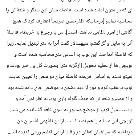
ای که در متون آماده شده است، فاصله میان این سنگر و قلعۀ تل را
محاسبه نمایم [درحالیکه ظفرحسن صریحاً اعتارف کرد که هیچ
آگاهی از امور نظامی نداشته است]. من با رجوع به خریطه، فاصلۀ
آنرا به مایل و گز گفتم، سپهسالار گفت آنرا به متر تبدیل نمایم، زیرا
که فاصلۀ انداخت این توپ به اساس متر محاسبه شده است و
توپچی ها از عملیه تحویل [ازگزبه متر] بصورت کل بی خبر بودند و
نمیتوانسند به اساس خریطه فاصلۀ میان دو محل را تعیین نمایند.
توپ درعقب کوه و دور از دید دشمن درموضعی جای داده شده بود
و از همینرو قلعه تل که هدف گلوله باری بود، به نظر نمی آمد و
بایست میل توپ از موضع مستور به سوی قلعه گشتانده می شد.
توپچی این مسأله را هم نمیدانست. ازاین نافهمی افسران من
دریافتم که سپاهیان افغان در وقت آرامی تعلیم رزمی ندیده اند...