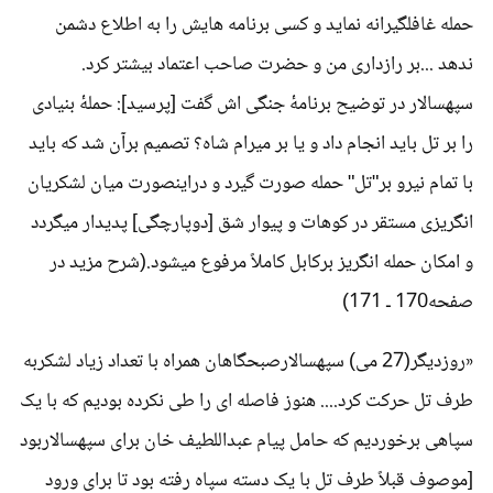
حمله غافلگیرانه نماید و کسی برنامه هایش را به اطلاع دشمن
ندهد ...بر رازداری من و حضرت صاحب اعتماد بیشتر کرد.
سپهسالار در توضیح برنامۀ جنگی اش گفت [پرسید]: حملۀ بنیادی
را بر تل باید انجام داد و یا بر میرام شاه؟ تصمیم برآن شد که باید
با تمام نیرو بر"تل" حمله صورت گیرد و دراینصورت میان لشکریان
انگریزی مستقر در کوهات و پیوار شق [دوپارچگی] پدیدار میگردد
و امکان حمله انگریز برکابل کاملاً مرفوع میشود.(شرح مزید در
صفحه170 ـ 171)
«روزدیگر(27 می) سپهسالارصبحگاهان همراه با تعداد زیاد لشکربه
طرف تل حرکت کرد.... هنوز فاصله ای را طی نکرده بودیم که با یک
سپاهی برخوردیم که حامل پیام عبداللطیف خان برای سپهسالاربود
[موصوف قبلاً طرف تل با یک دسته سپاه رفته بود تا برای ورود