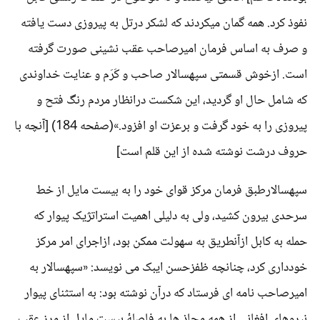
نفوذ کرد. همه گمان میکردند که لشکر درتل به پیروزی دست یافته
و صرف به اساس فرمان امیرصاحب عقب نشینی صورت گرفته
است. ازخوش قسمتی سپهسالار صاحب و کَرَم و عنایت خداوندی
که شامل حال او گردید، این شکست درانظار مردم رنگ فتح و
پیروزی را به خود گرفت و برعزت او افزود.»(صفحه 184) [آنچه با
حروف درشت نوشته شده از این قلم است]
سپهسالارطبق فرمان مرکز قوای خود را به بیست مایل از خط
سرحدی بیرون کشید، ولی به دلیلی اهمیت استراتژیک پیوار که
حمله به کابل ازآنطریق به سهولت ممکن بود، ازاجرای امر مرکز
خودداری کرد، چنانچه ظفزحسن ایبک می نویسد: «سپهسالار به
امیرصاحب نامه ای فرستاد که درآن نوشته بود: به استثنای پیوار
نیروهای افغانی از همه محاذ ها به فاصلۀ بیست مایل از مرز عقب