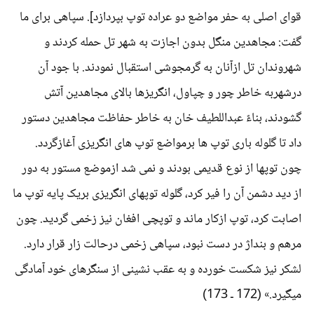
قوای اصلی به حفر مواضع دو عراده توپ بپردازد]. سپاهی برای ما
گفت: مجاهدین منگل بدون اجازت به شهر تل حمله کردند و
شهروندان تل ازآنان به گرمجوشی استقبال نمودند. با جود آن
درشهربه خاطر چور و چپاول، انگریزها بالای مجاهدین آتش
گشودند، بناءً عبداللطیف خان به خاطر حفاظت مجاهدین دستور
داد تا گلوله باری توپ ها برمواضع توپ های انگریزی آغازگردد.
چون توپها از نوع قدیمی بودند و نمی شد ازموضع مستور به دور
از دید دشمن آن را فیر کرد، گلوله توپهای انگریزی بریک پایه توپ ما
اصابت کرد، توپ ازکار ماند و توپچی افغان نیز زخمی گردید. چون
مرهم و بنداژ در دست نبود، سپاهی زخمی درحالت زار قرار دارد.
لشکر نیز شکست خورده و به عقب نشینی از سنگرهای خود آمادگی
میگیرد.» (172 ـ 173)