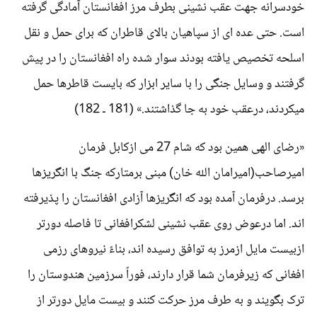
خودسرانه جهت عقب نشینی بطرف مرز افغانستان آمادگی گرفته
است. حتی عده ای از سپاهیان بالای قاطران که برای حمل و نقل
اسلحه تخصیص یافته بودند سوار شده راه افغانستان را در پیش
گرفتند و وسایل جنگی را با سایر ابزار که بایست قاطرها حمل
میکردند، درعقب خود به جا گذاشتند.» (181 ـ 182)
«رضای الهی همین بود که شام 27 می ازکابل فرمان
امیرصاحب(امیرامان الله خان) مبنی برمتارکه جنگ با انگریزها
برسد. درفرمان آمده بود که انگریزها آزادی افغانستان را پذیرفته
اند. اما درعوض روی عقب نشینی لشکرافغانی تا فاصله دورتر
ازبیست مایل ازمرز به توافق رسیده اند، بناءً نیروهای رزمی
افغانی که زیرفرمان شما قرار دارند، فوراً سرزمین هندوستان را
ترک بگویند و به طرف مرز حرکت کنند و بیست مایل دورتر از