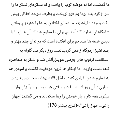
ما گذشت، اما نه موضع توپ را یافت و نه سنگرهای لشکر ما را
سراغ کرد بناءً برما بم فرو نریخت و بطرف سرحد افغانی پیش
رفت و چند دقیقه بعد ما صدای افتادن بم ها را شنیدیم. وقتی
شامگاهان به اردوگاه آمدیم، برای ما معلوم شد که آن هواپیما با
دیدن خیمه ها چند بم برآن افگنده است که دراثرآن چند مهتر و
چند آشپز اردوگاه زخمی گردیدند.... روز دیگرچند گلوله به
استقامت ازتوپ های جرمنی هویتزرآتش شد و لشکر به محاصره
قلعه دست یازید، اما اینکار ها قرین موفقیت نگشت و امیدی هم
به تسلیم شدن افرادی که در داخل قلعه بودند، محسوس نبود و
بمباری درآن روز ادامه یافت و وقتی هوا پیما بر سرآنها پرواز
میکرد، همه کار و بار خویش را رها میکردند و می گفتند: "جهاز
راغی.. جهاز راغی".»(شرح بیشتر 178)