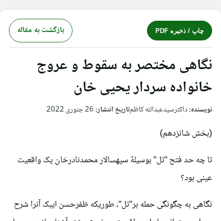
بازگشت به مقاله
چاپ / ذخیره PDF
نگاهی مختصر به سقوط و عروج
خانواده سردار یحیی خان
نویسنده:
داکترسیدعبدالله کاظم
تاریخ انتشار:
26 جنوری 2022
(بخش شانزدهم)
تا چه حد فتح "تل" بوسیلۀ سپهسالار محمدنادرخان یک واقعیت
عینی بود؟
نگاهی به چگونگی حمله بر"تل"، طوریکه ظفرحسن ایبک آنرا شرح