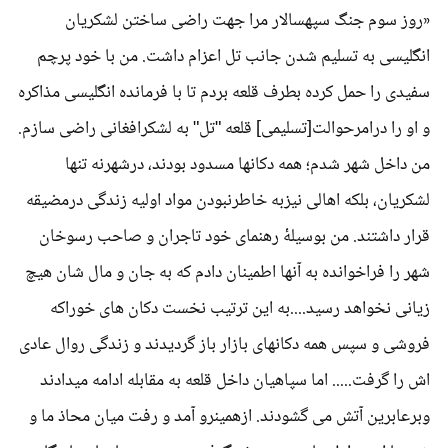
«روز سوم جنگ سپهسالار مرا جهت راضی ساختن لشکریان
انگلیسی به تسلیم شدن جانب تل اعزام داشت. من با خود پرچم
سفیدی را حمل کرده بطرف قلعه بردم تا با فرمانده انگلیسی مذاکره
و او را درامرحوالت[تسلیمی] قلعه "تل" به لشکرافغانی راضی سازم.
من داخل شهر شدم؛ همه دکانها مسدود بودند، درشهرنه تنها
لشکریان، بلکه اهالی نیزبه خاطرنبودن مواد اولیه زندگی درمضیقه
قرار داشتند. من بوسیلۀ رهنمای خود تاجران و صاحب رسوخان
شهر را فراخوانده به آنها اطمینان دادم که به جان و مال شان هیچ
زیانی نخواهد رسید....به این ترتیب نخست دکان های خوراکه
فروشی و سپس همه دکانهای بازار باز گردیدند و زندگی روال عادی
اش را گرفت..... اما سپاهیان داخل قلعه به مقابله ادامه میدادند
وبرعابرین آتش می گشودند. ازهمینرو آمد و رفت میان محاذ ما و