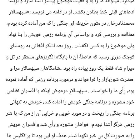
میدارد، میتواند ما را به واقعیت موضوع بیشتر آشنا سازد و بربسا
ادعاهای قبلی خط بطلان بکشد. او درادامه می نویسد: «سپهسالار
محمدنادرخان در متون خریطه ای جنگی را که من آماده کرده بودم،
مطالعه و بررسی کرد و براساس آن برنامه رزمی خویش را بنا نهاد،
ولی موضوع را به کسی نگفت.... روز بعد لشکر افغانی به روستای
کوچک مرزی رسید که فاصلۀ آن با پایگاه انگریزهای مستقر در تل و
میرام شاه فقط یک روز پیاده راه بود...شامگاهان سپهسالار مرا و
حضرت شوربازار را فراخواند و درمورد برنامه رزمی که آماده نموده
بود، رأی ما را خواست... سپهسالار درعوض اینکه با افسران نظامی
خود مشوره و برنامه جنگی خویش را آماده کند، خودش به تنهائی
برنامه جنگی را ریخت و در مورد خوبی و خرابی آن از من که با هنر
رزمی هرگز آشنا نبودم، خواهان مشوره و رأی شد وافسران خویش
را به صورت کل بی خبر نگهداشت. هدف او این بود تا برانگلیس ها