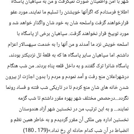
شهر با امن واطمینان صورت نمیگرفت و من به سپاهیان پاسگاه
اطلاع فرستادم که اگرآنها خویشتن را تسلیم ما نمایند، مورد عفو
قرارخواهند گرفت واسلحه شان به خود شان واگذار خواهد شد و
مورد توبیخ قرار نخواهند گرفت. سپاهیان برخی از پاسگاه با
اسلحه خویش نزد ما آمدند و من آنها را به خدمت سپهسالار اعزام
داشتم. اما سپاهیان سایر پاسگاه ها که به قلعۀ تل نزدیکتر بودند،
پاسگاه شانرا ترک گفتند و به داخل قلعه پناه بردند. من شب هنگام
درشهراعلان منع رفت و آمد نمودم و مردم را بدون اجازت از بیرون
شدن خانه های شان منع کردم تا در تاریکی شب فتنه و فساد رونما
نگردد...درحصص مختلف شهر پهره مقرر داشتم تا شب گزمه
نمایند... و به این ترتیب من در نخستین شهر آزاد هندوستان
نخستین اداره چی ملکی آن مقرر گردیدم و به خاطر همین نظم و
انضباط در آن شب کدام حادثه ای رخ نداد.»(179 ـ 180)