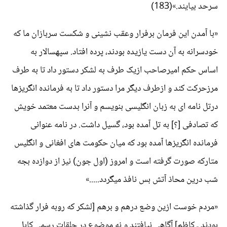
سرحد بیایند.»(183)
«با آمدن این فرمان برفرار وعقب نشینی و شکست سربازان ما که
خودسرانه به آن دست یازیده بودند، پرده افتاد. سپهسالار به
اساس حکم امیرصاحب ازیک طرف به لشکر دستور داد تا به طرف
مرزحرکت کند و ازطرف دیگر مرا دستور داد تا به فرمانده انگریزها
درتل نامه ای به زبان انگلیسی بنویسم و آنرا بدست معتمد خویش
که تصادفی [؟] به تل آمده بود، گسیل داشت. در نامه عنوانی
فرمانده انگریزها آمده بود که میان حکومت های افغانی و انگلیس
متارکه صورت گرفته است و امروز (اول جون) نیز از دوازده بجه
شب درین محاذ آتش بس نافذ میگردد.....»
«مردم خوست ازین وضع درهم و برهم [لشکر که روبه فرار گذاشته
بودند ـ کاظم] آگاهی نیافتند و نه موضوع در حلقات رسمی کابل