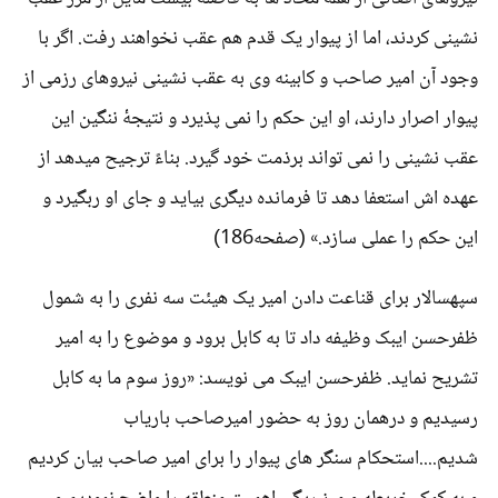
نشینی کردند، اما از پیوار یک قدم هم عقب نخواهند رفت. اگر با
وجود آن امیر صاحب و کابینه وی به عقب نشینی نیروهای رزمی از
پیوار اصرار دارند، او این حکم را نمی پذیرد و نتیجۀ ننگین این
عقب نشینی را نمی تواند برذمت خود گیرد. بناءً ترجیح میدهد از
عهده اش استعفا دهد تا فرمانده دیگری بیاید و جای او ربگیرد و
این حکم را عملی سازد.» (صفحه186)
سپهسالار برای قناعت دادن امیر یک هیئت سه نفری را به شمول
ظفرحسن ایبک وظیفه داد تا به کابل برود و موضوع را به امیر
تشریح نماید. ظفرحسن ایبک می نویسد: «روز سوم ما به کابل
رسیدیم و درهمان روز به حضور امیرصاحب باریاب
شدیم....استحکام سنگر های پیوار را برای امیر صاحب بیان کردیم