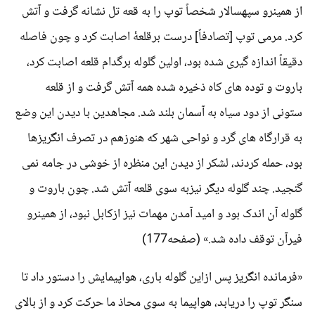
از همینرو سپهسالار شخصاً توپ را به قعه تل نشانه گرفت و آتش
کرد. مرمی توپ [تصادفاً] درست برقلعۀ اصابت کرد و چون فاصله
دقیقاً اندازه گیری شده بود، اولین گلوله برگدام قلعه اصابت کرد،
باروت و توده های کاه ذخیره شده همه آتش گرفت و از قلعه
ستونی از دود سیاه به آسمان بلند شد. مجاهدین با دیدن این وضع
به قرارگاه های گرد و نواحی شهر که هنوزهم در تصرف انگریزها
بود، حمله کردند، لشکر از دیدن این منظره از خوشی در جامه نمی
گنجید. چند گلوله دیگر نیزبه سوی قلعه آتش شد. چون باروت و
گلوله آن اندک بود و امید آمدن مهمات نیز ازکابل نبود، از همینرو
فیرآن توقف داده شد.» (صفحه177)
«فرمانده انگریز پس ازاین گلوله باری، هواپیمایش را دستور داد تا
سنگر توپ را دریابد، هواپیما به سوی محاذ ما حرکت کرد و از بالای