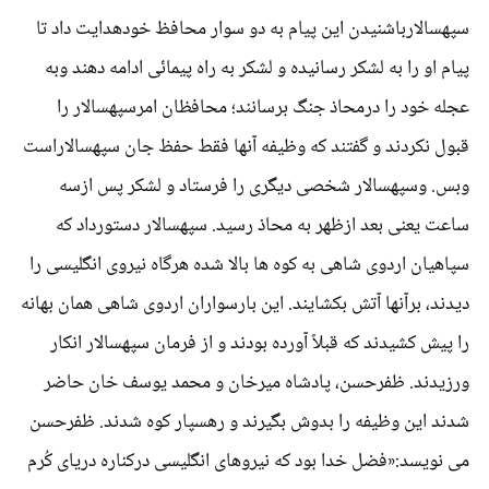
سپهسالارباشنیدن این پیام به دو سوار محافظ خودهدایت داد تا
پیام او را به لشکر رسانیده و لشکر به راه پیمائی ادامه دهند وبه
عجله خود را درمحاذ جنگ برسانند؛ محافظان امرسپهسالار را
قبول نکردند و گفتند که وظیفه آنها فقط حفظ جان سپهسالاراست
وبس. وسپهسالار شخصی دیگری را فرستاد و لشکر پس ازسه
ساعت یعنی بعد ازظهر به محاذ رسید. سپهسالار دستورداد که
سپاهیان اردوی شاهی به کوه ها بالا شده هرگاه نیروی انگلیسی را
دیدند، برآنها آتش بکشایند. این بارسواران اردوی شاهی همان بهانه
را پیش کشیدند که قبلاً آورده بودند و از فرمان سپهسالار انکار
ورزیدند. ظفرحسن، پادشاه میرخان و محمد یوسف خان حاضر
شدند این وظیفه را بدوش بگیرند و رهسپار کوه شدند. ظفرحسن
می نویسد:«فضل خدا بود که نیروهای انگلیسی درکناره دریای کُرم