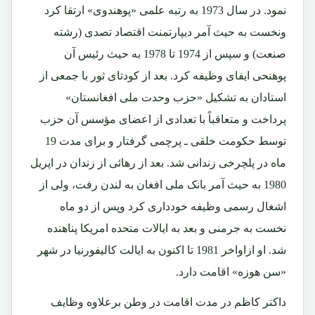
نمود. در سال 1973 به رتبه علمی «پوهندوی» ارتقا کرد
ونخست به حیث آمر دیپارتمنت اقتصاد تصدی (رشته
صنعت) و سپس از 1974 تا 1978 به حیث رئیس آن
پوهنحی ایفای وظیفه کرد. بعد از کودتای ثور با جمعی از
استادان به تشکیل «حزب وحدت ملی افغانستان»
پرداخت و متعاقباً با تعدادی از اعضای مؤسس آن حزب
توسط حکومت خلقی ـ پرچمی گرفتار و برای مدت 19
ماه در پلچرخی زندانی شد. بعد از رهائی از زندان در اپریل
1980 به حیث آمر بانک ملی افغان به لندن رفت، ولی از
اشغال رسمی وظیفه خودداری کرد وپس از دو ماه
نخست به جرمنی و بعد به ایالات متحده امریکا پناهنده
شد. او ازاواخر 1981 تا اکنون به ایالت کالیفورنیا در شهر
«سن هوزه» اقامت دارد.
داکتر کاظم در مدت اقامت در وطن برعلاوه وظایف