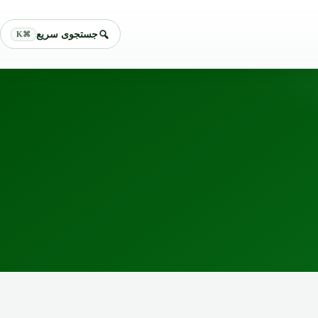
جستجوی سریع
⌘K