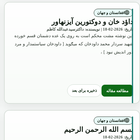
افغانستان و جهان
داؤد خان و دوکتورین آیزنهاور
تاریخ: 2026-02-18 | نویسنده: داکترسیدعبدالله کاظم
این نوشته مشت محکم است به روی یک عده دشمنان قسم خورده
شهید سردار محمد داودخان که میګوید [ داودخان سیاستمدار و مرد
دور اندیش نبود ] ،
ذخیره برای بعد
مطالعه مقاله
: داؤد خان و دوکتورین آیزنهاور
افغانستان و جهان
بسم الله الرحمن الرحیم
تاریخ: 2026-02-18