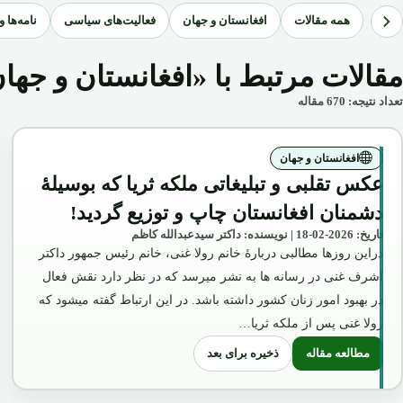
همه مقالات
افغانستان و جهان
فعالیت‌های سیاسی
نامه‌ها 
مقالات مرتبط با «افغانستان و جها
تعداد نتیجه: 670 مقاله
افغانستان و جهان
عکس تقلبی و تبلیغاتی ملکه ثریا که بوسیلۀ
دشمنان افغانستان چاپ و توزیع گردید!
تاریخ: 2026-02-18 | نویسنده: داکتر سیدعبدالله کاظم
دراین روزها مطالبی دربارۀ خانم رولا غنی، خانم رئیس جمهور داکتر
اشرف غنی در رسانه ها به نشر میرسد که در نظر دارد نقش فعال
در بهبود امور زنان کشور داشته باشد. در این ارتباط گفته میشود که
رولا غنی پس از ملکه ثریا…
ذخیره برای بعد
مطالعه مقاله
: عکس تقلبی و تبلیغاتی ملکه ثریا که بوسیلۀ دشمنان افغانستان چاپ و تو