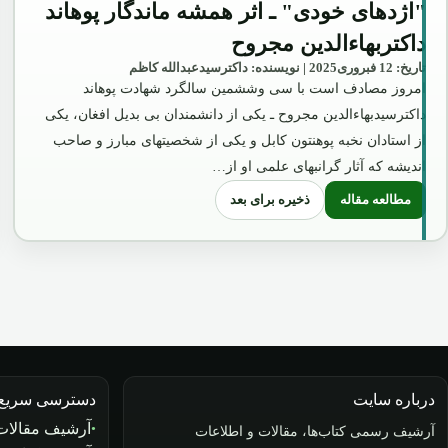
"اژدهای خودی" ـ اثر همشه ماندگار پوهاند
داکتربهاءالدین مجروح
تاریخ: 12 فبروری2025 | نویسنده: داکترسیدعبدالله کاظم
امروز مصادف است با سی وششمین سالگرد شهادت پوهاند
داکترسیدبهاءالدین مجروح ـ یکی از دانشمندان بی بدیل افغان، یکی
از استادان نخبه پوهنتون کابل و یکی از شخصیتهای مبارز و صاحب
اندیشه که آثار گرانبهای علمی او از…
ذخیره برای بعد
مطالعه مقاله
: "اژدهای خودی" ـ اثر همشه ماندگار پوهاند داکتربهاءالدین مجروح
درباره سایت
دسترسی سریع
آرشیف مقالات
آرشیف رسمی کتاب‌ها، مقالات و اطلاعات