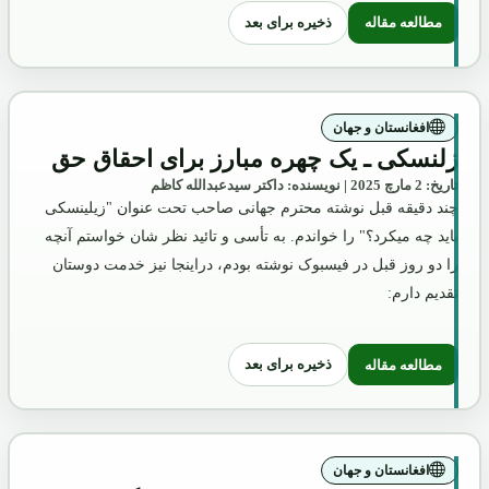
ذخیره برای بعد
مطالعه مقاله
: بررسی و تحلیل محتوای "موافقتنامه سیاسی"
افغانستان و جهان
زلنسکی ـ یک چهره مبارز برای احقاق حق
تاریخ: 2 مارچ 2025 | نویسنده: داکتر سیدعبدالله کاظم
چند دقیقه قبل نوشته محترم جهانی صاحب تحت عنوان "زیلینسکی
باید چه میکرد؟" را خواندم. به تأسی و تائید نظر شان خواستم آنچه
را دو روز قبل در فیسبوک نوشته بودم، دراینجا نیز خدمت دوستان
تقدیم دارم:
ذخیره برای بعد
مطالعه مقاله
: زلنسکی ـ یک چهره مبارز برای احقاق حق
افغانستان و جهان