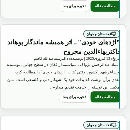
ذخیره برای بعد
مطالعه مقاله
: چگونگی انکشاف معارف عصری در کشور و
افغانستان و جهان
"اژدهای خودی" ـ اثر همیشه ماندگار پوهاند
داکتربهاءالدین مجروح
تاریخ: 13 فبروری2025 | نویسنده: داکترسیدعبدالله کاظم
استاد عبدالرحمن پژواک ـ سیاستمدارافغان در سطح جهانی، نویسنده
و شاعرشهیر کشورـ وقتی کتاب "اژدهای خودی" را مطالعه کرد،
نقدی برآن نوشت که بذات خود یک شهکارادبی و فلسفی است. متن
مکمل این نوشته را خدمت تقدیم میدارم…
ذخیره برای بعد
مطالعه مقاله
: "اژدهای خودی" ـ اثر همیشه ماندگار پوهاند داکتربهاءالدین مجروح
افغانستان و جهان