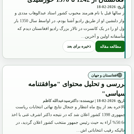
تاریخ: 2026-02-18
از سالها قبل با نام هنرمند محبوب کشور استاد عبدالوهاب مددی و
آواز دلنشین او از طریق رادیو آشنا بودم، در اواسط سال 1350 بار
اول او را در یک کانسرت در تالار بزرگ رادیو افغانستان دیدم که
متأسفانه اولین و آخرین…
ذخیره برای بعد
مطالعه مقاله
: نگاهی به کتاب "سرگذشت موسیقی معاصر افغانستان از 1242 تا 1370 خورشیدی"
افغانستان و جهان
بررسی و تحلیل محتوای "موافقتنامه
سیاسی"
تاریخ: 2026-02-18 | نویسنده: داکترسیدعبدالله کاظم
بالاخره بعد از پنج ماه انتظار و جنجال نتایج نهائی انتخابات ریاست
جمهوری 1398 کشور اعلان شد که در نتیجه داکتر اشرف غنی با اخذ
50.64% آراء به حیث رئیس جمهور منتخب کشور اعلان گردید، در
حالیکه رقیب انتخاباتی اش…