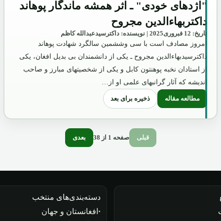
"اژدهای خودی" ـ اثر همشه ماندگار پوهاند
داکتربهاءالدین مجروح
تاریخ: 12 فبروری2025 | نویسنده: داکترسیدعبدالله کاظم
امروز مصادف است با سی وششمین سالگرد شهادت پوهاند
داکترسیدبهاءالدین مجروح ـ یکی از دانشمندان بی بدیل افغان، یکی
از استادان نخبه پوهنتون کابل و یکی از شخصیتهای مبارز و صاحب
اندیشه که آثار گرانبهای علمی او از…
ذخیره برای بعد
مطالعه مقاله
: "اژدهای خودی" ـ اثر همشه ماندگار پوهاند داکتربهاءالدین مجروح
صفحه 1 از 38
قبلی
بعدی
دسته‌بندی‌های منتخب
افغانستان و جهان