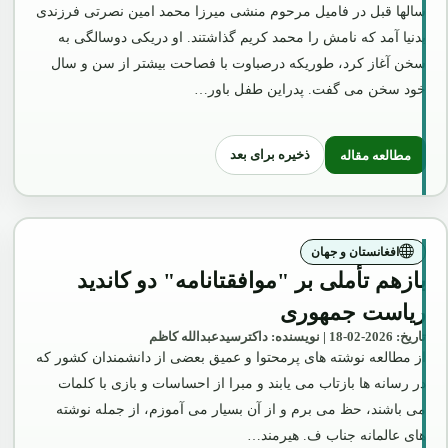
سالها قبل در فامیل مرحوم منشی میرزا محمد امین نصرتی فرزندی
بدنیا آمد که نامش را محمد کریم گذاشتند. او دریکی دوسالگی به
سخن آغاز کرد، طوریکه درصباوت با فصاحت بیشتر از سن و سال
خود سخن می گفت. پدراین طفل باور…
ذخیره برای بعد
مطالعه مقاله
: بسم الله الرحمن الرحیم
افغانستان و جهان
بازهم تأملی بر "موافقتانامه" دو کاندید
ریاست جمهوری
تاریخ: 2026-02-18 | نویسنده: داکترسیدعبدالله کاظم
از مطالعه نوشته های پرمحتوا و عمیق بعضی از دانشمندان کشور که
در رسانه ها بازتاب می یابند و مبرا از احساسات و بازی با کلمات
می باشند، حظ می برم و از آن بسیار می آموزم، از جمله نوشته
های عالمانه جناب ف. هیرمند…