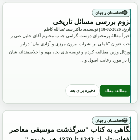
افغانستان و جهان
لزوم بررسی مسائل تاریخی
تاریخ: 2026-02-18 | نویسنده: داکتر سیدعبدالله کاظم
اخیراً مقالۀ پرمحتوای دوست گرامی جناب محترم آقای جلیل غنی را
تحت عنوان "تاملی بر نشرات بیرون مرزی و آزادی بیان" دراین
پورتال وزین مطالعه کردم و توصیه های بجا، مهم و اخلاصمندانه شان
را در مورد رعایت اصول و…
ذخیره برای بعد
مطالعه مقاله
: لزوم بررسی مسائل تاریخی
افغانستان و جهان
نگاهی به کتاب "سرگذشت موسیقی معاصر
افغانستان از 1242 تا 1370 خورشیدی"