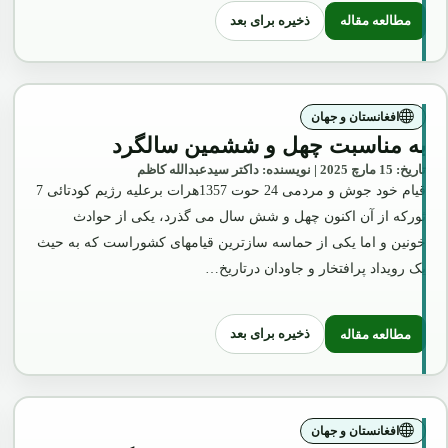
ذخیره برای بعد
مطالعه مقاله
: بازهم تأملی بر "موافقتانامه" دو کاندید ریاست جمهوری
افغانستان و جهان
به مناسبت چهل و ششمین سالگرد
تاریخ: 15 مارچ 2025 | نویسنده: داکتر سیدعبدالله کاظم
قیام خود جوش و مردمی 24 حوت 1357هرات برعلیه رژیم کودتائی 7
ثورکه از آن اکنون چهل و شش سال می گذرد، یکی از حوادث
خونین و اما یکی از حماسه سازترین قیامهای کشوراست که به حیث
یک رویداد پرافتخار و جاودان درتاریخ…
ذخیره برای بعد
مطالعه مقاله
: به مناسبت چهل و ششمین سالگرد
افغانستان و جهان