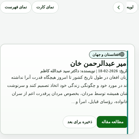
لویه جرگه
نمای کارت
مقاله‌های تاریخی، اجتماعی، سیاسی و فرهنگی
رساله‌ها
نمای فهرست
افغانستان و جهان
امیر عبدالرحمن خان
تاریخ: 2026-02-18 | نویسنده: داکتر سید عبدالله کاظم
زنان افغان در طول تاریخ کشور تا امروز هیچگاه قدرت آنرا نداشته
اند در مورد خود و چگونگی زندگی خود اتخاذ تصمیم کنند و سرنوشت
شان همیشه توسط مردان، بخصوص مردان پرقدرت اعم از سران
خانواده، رؤسای قبایل، امرأ و…
ذخیره برای بعد
مطالعه مقاله
: امیر عبدالرحمن خان