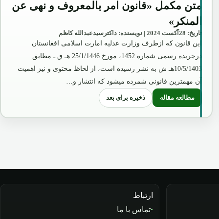
متن مکمل «قانون امر بالمعروف و نهی عن
المنکر»
تاریخ: 28آکست 2024 | نویسنده: داکترسیدعبدالله کاظم
این قانون که ازطرف وزارت عدلیه امارت اسلامی افغانستان
درجریده رسمی شماره 1452، مورخ 25/1/1446 هـ ق ـ مطابق
10/5/1403هـ ش به نشر رسیده است، از لحاظ محتوی و نیز اهمیت
آن مهمترین قانونی شمرده میشود که انتشار و…
ذخیره برای بعد
مطالعه مقاله
: متن مکمل «قانون امر بالمعروف و نهی عن المنکر»
ارتباط
تماس با ما