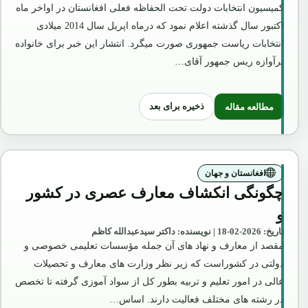
کمیسیون انتخابات دولت تحت الحفاظه فعلی افغانستان در اواخر ماه
اکتبور سال گذشته اعلام نمود که درماه اپریل سال 2014 میلادی
انتخابات ریاست جمهوری صورت میگرد. انتشار این خبر برای خانواده
پرآوازه ریس جمهور آقای…
ذخیره برای بعد
مطالعه مقاله
: قصه انسحاب قوا و اعتراف روءسا
افغانستان و جهان
چگونگی انکشاف معارف عصری در کشور
و
تاریخ: 2026-02-18 | نویسنده: داکتر سیدعبدالله کاظم
مقصد از معارف و نهاد های آن جمله مؤسسات تعلیمی خصوصی و
دولتی در کشوراست که زیر نظر وزارت های معارف و تحصیلات
عالی در امور تعلیم و تربیه بطور کل از سواد آموزی گرفته تا تخصص
در رشته های مختلف فعالیت دارند. اساس…