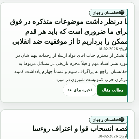
افغانستان و جهان
با درنظر داشت موضوعات متذکره در فوق
برای ما ضروری است که باید هر قدم
ممکن را برداریم تا از موفقیت ضد انقلابی
تاریخ: 2026-02-18
های ارتجاعی و یا تغیر موضع حفیظ الله
با تشکر از محترم جناب آقای فواد ارسلا از زحمات پیهم شان در
امین به طرف غرب جلوگیری شود.»
مورد نشر اسناد مهم و قبلاً محرم تاریخی در مسائل مربوط به
افغانستان. راجع به پراگراف سوم و قسماً چهارم یادداشت کمیته
مرکزی حزب کمونیست شوروی در مورد…
ذخیره برای بعد
مطالعه مقاله
: با درنظر داشت موضوعات متذکره در فوق برای ما ضروری است که بای
افغانستان و جهان
قصه انسحاب قوا و اعتراف روءسا
تاریخ: 2026-02-18