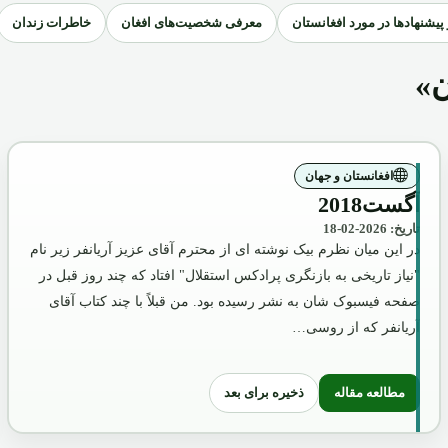
و پیشنهادها در مورد افغانستان
معرفی شخصیت‌های افغان
خاطرات زندان
ن»
افغانستان و جهان
آگست2018
تاریخ: 2026-02-18
در این میان نظرم بیک نوشته ای از محترم آقای عزیز آریانفر زیر نام
"نیاز تاریخی به بازنگری پرادکس استقلال" افتاد که چند روز قبل در
صفحه فیسبوک شان به نشر رسیده بود. من قبلاً با چند کتاب آقای
آریانفر که از روسی…
ذخیره برای بعد
مطالعه مقاله
زیع گردید!
: آگست2018