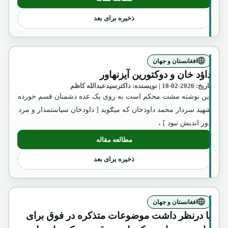
: امیر عبدالرحمن خان
ذخیره برای بعد
افغانستان و جهان
داؤد خان و دوکتورین آیزنهاور
تاریخ: 2026-02-18 | نویسنده: داکترسیدعبدالله کاظم
این نوشته مشت محکم است به روی یک عده دشمنان قسم خورده
شهید سردار محمد داودخان که میګوید [ داودخان سیاستمدار و مرد
دور اندیش نبود ] ،
مطالعه مقاله
: داؤد خان و دوکتورین آیزنهاور
ذخیره برای بعد
افغانستان و جهان
با درنظر داشت موضوعات متذکره در فوق برای