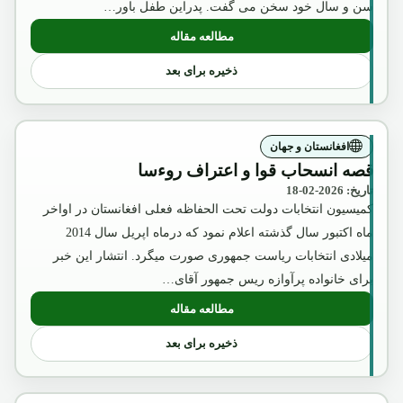
سن و سال خود سخن می گفت. پدراین طفل باور…
مطالعه مقاله
: بسم الله الرحمن الرحیم
ذخیره برای بعد
افغانستان و جهان
قصه انسحاب قوا و اعتراف روءسا
تاریخ: 2026-02-18
کمیسیون انتخابات دولت تحت الحفاظه فعلی افغانستان در اواخر
ماه اکتبور سال گذشته اعلام نمود که درماه اپریل سال 2014
میلادی انتخابات ریاست جمهوری صورت میگرد. انتشار این خبر
برای خانواده پرآوازه ریس جمهور آقای…
مطالعه مقاله
: قصه انسحاب قوا و اعتراف روءسا
ذخیره برای بعد