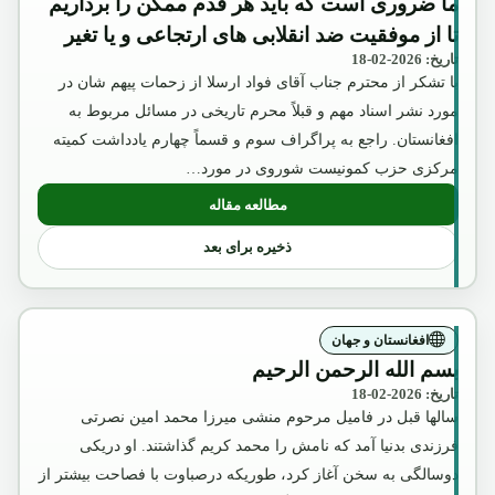
ما ضروری است که باید هر قدم ممکن را برداریم
تا از موفقیت ضد انقلابی های ارتجاعی و یا تغیر
تاریخ: 2026-02-18
موضع حفیظ الله امین به طرف غرب جلوگیری
با تشکر از محترم جناب آقای فواد ارسلا از زحمات پیهم شان در
شود.»
مورد نشر اسناد مهم و قبلاً محرم تاریخی در مسائل مربوط به
افغانستان. راجع به پراگراف سوم و قسماً چهارم یادداشت کمیته
مرکزی حزب کمونیست شوروی در مورد…
مطالعه مقاله
: با درنظر داشت موضوعات متذکره در فوق ب
ذخیره برای بعد
افغانستان و جهان
بسم الله الرحمن الرحیم
تاریخ: 2026-02-18
سالها قبل در فامیل مرحوم منشی میرزا محمد امین نصرتی
فرزندی بدنیا آمد که نامش را محمد کریم گذاشتند. او دریکی
دوسالگی به سخن آغاز کرد، طوریکه درصباوت با فصاحت بیشتر از