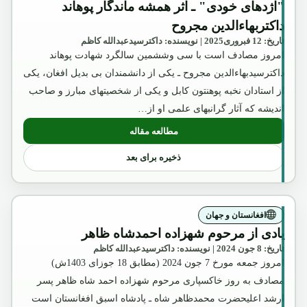
"اژدهای خودی" ـ اثر همشه ماندگار پوهاند
داکتربهاءالدین مجروح
تاریخ: 12 فبروری2025 | نویسنده: داکترسیدعبدالله کاظم
امروز مصادف است با سی وششمین سالگرد شهادت پوهاند
داکترسیدبهاءالدین مجروح ـ یکی از دانشمندان بی بدیل افغان، یکی
از استادان نخبه پوهنتون کابل و یکی از شخصیتهای مبارز و صاحب
اندیشه که آثار گرانبهای علمی او از…
مطالعه مقاله
: "اژدهای خودی" ـ اثر همشه ماندگار پوهاند
ذخیره برای بعد
افغانستان و جهان
یادی از مرحوم شهزاده احمدشاه ظاهر
تاریخ: 8 جون 2024 | نویسنده: داکترسیدعبدالله کاظم
امروز جمعه مورخ 7 جون 2024 (مطابق 18 جوزای 1403ش)
مصادف به روز خاکسپاری مرحوم شهزاده احمد شاه ظاهر پسر
ارشد اعلیحضرت محمدظاهر شاه ـ پادشاه اسبق افغانستان است