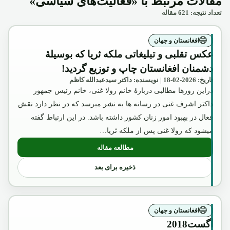
مقالات مرتبط با «فعالیت‌های سیاسی»
تعداد نتیجه: 621 مقاله
افغانستان و جهان
عکس تقلبی و تبلیغاتی ملکه ثریا که بوسیلۀ
دشمنان افغانستان چاپ و توزیع گردید!
تاریخ: 2026-02-18 | نویسنده: داکتر سیدعبدالله کاظم
دراین روزها مطالبی دربارۀ خانم رولا غنی، خانم رئیس جمهور
داکتر اشرف غنی در رسانه ها به نشر میرسد که در نظر دارد نقش
فعال در بهبود امور زنان کشور داشته باشد. در این ارتباط گفته
میشود که رولا غنی پس از ملکه ثریا…
مطالعه مقاله
: عکس تقلبی و تبلیغاتی ملکه ثریا که بوسیل
ذخیره برای بعد
افغانستان و جهان
آگست2018