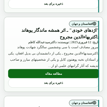
ذخیره برای بعد
افغانستان و جهان
"اژدهای خودی" ـ اثر همشه ماندگار پوهاند
داکتربهاءالدین مجروح
تاریخ: 12 فبروری2025 | نویسنده: داکترسیدعبدالله کاظم
امروز مصادف است با سی وششمین سالگرد شهادت پوهاند
داکترسیدبهاءالدین مجروح ـ یکی از دانشمندان بی بدیل افغان، یکی
از استادان نخبه پوهنتون کابل و یکی از شخصیتهای مبارز و صاحب
اندیشه که آثار گرانبهای علمی او از…
مطالعه مقاله
: "اژدهای خودی" ـ اثر همشه ماندگار پوهاند
ذخیره برای بعد
افغانستان و جهان