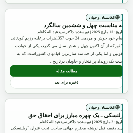
افغانستان و جهان
به مناسبت چهل و ششمین سالگرد
تاریخ: 15 مارچ 2025 | نویسنده: داکتر سیدعبدالله کاظم
قیام خود جوش و مردمی 24 حوت 1357هرات برعلیه رژیم کودتائی
7 ثورکه از آن اکنون چهل و شش سال می گذرد، یکی از حوادث
خونین و اما یکی از حماسه سازترین قیامهای کشوراست که به
حیث یک رویداد پرافتخار و جاودان درتاریخ…
مطالعه مقاله
: به مناسبت چهل و ششمین سالگرد
ذخیره برای بعد
افغانستان و جهان
زلنسکی ـ یک چهره مبارز برای احقاق حق
تاریخ: 2 مارچ 2025 | نویسنده: داکتر سیدعبدالله کاظم
چند دقیقه قبل نوشته محترم جهانی صاحب تحت عنوان "زیلینسکی