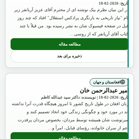
تاریخ: 2026-02-18
در این میان نظرم بیک نوشته ای از محترم آقای عزیز آریانفر زیر
نام "نیاز تاریخی به بازنگری پرادکس استقلال" افتاد که چند روز
قبل در صفحه فیسبوک شان به نشر رسیده بود. من قبلاً با چند
کتاب آقای آریانفر که از روسی…
مطالعه مقاله
: آگست2018
ذخیره برای بعد
افغانستان و جهان
امیر عبدالرحمن خان
تاریخ: 2026-02-18 | نویسنده: داکتر سید عبدالله کاظم
زنان افغان در طول تاریخ کشور تا امروز هیچگاه قدرت آنرا نداشته
اند در مورد خود و چگونگی زندگی خود اتخاذ تصمیم کنند و
سرنوشت شان همیشه توسط مردان، بخصوص مردان پرقدرت
اعم از سران خانواده، رؤسای قبایل، امرأ و…
مطالعه مقاله