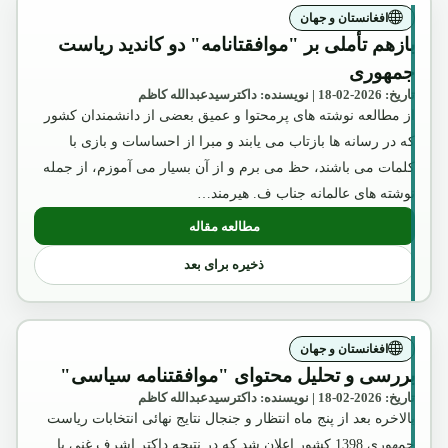
افغانستان و جهان
بازهم تأملی بر "موافقتانامه" دو کاندید ریاست
جمهوری
تاریخ: 2026-02-18 | نویسنده: داکترسیدعبدالله کاظم
از مطالعه نوشته های پرمحتوا و عمیق بعضی از دانشمندان کشور
که در رسانه ها بازتاب می یابند و مبرا از احساسات و بازی با
کلمات می باشند، حظ می برم و از آن بسیار می آموزم، از جمله
نوشته های عالمانه جناب ف. هیرمند…
مطالعه مقاله
: بازهم تأملی بر "موافقتانامه" دو کاندید
ذخیره برای بعد
افغانستان و جهان
بررسی و تحلیل محتوای "موافقتنامه سیاسی"
تاریخ: 2026-02-18 | نویسنده: داکترسیدعبدالله کاظم
بالاخره بعد از پنج ماه انتظار و جنجال نتایج نهائی انتخابات ریاست
جمهوری 1398 کشور اعلان شد که در نتیجه داکتر اشرف غنی با