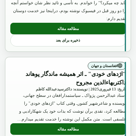
باید چه میکرد؟" را خواندم. به تأسی و تائید نظر شان خواستم آنچه
را دو روز قبل در فیسبوک نوشته بودم، دراینجا نیز خدمت دوستان
تقدیم دارم:
مطالعه مقاله
: زلنسکی ـ یک چهره مبارز برای احقاق حق
ذخیره برای بعد
افغانستان و جهان
"اژدهای خودی" ـ اثر همیشه ماندگار پوهاند
داکتربهاءالدین مجروح
تاریخ: 13 فبروری2025 | نویسنده: داکترسیدعبدالله کاظم
استاد عبدالرحمن پژواک ـ سیاستمدارافغان در سطح جهانی،
نویسنده و شاعرشهیر کشورـ وقتی کتاب "اژدهای خودی" را
مطالعه کرد، نقدی برآن نوشت که بذات خود یک شهکارادبی و
فلسفی است. متن مکمل این نوشته را خدمت تقدیم میدارم…
مطالعه مقاله
: "اژدهای خودی" ـ اثر همیشه ماندگار پوهان