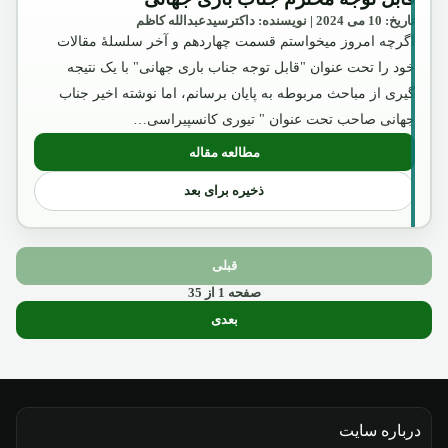
تاریخ: 10 می 2024 | نویسنده: داکترسیدعبدالله کاظم
اگرچه امروز میخواستم قسمت چهاردهم و آخر سلسلۀ مقالات
خود را تحت عنوان "قابل توجه جناب باری جهانی" با یک نتیجه
گیری از مباحث مربوطه به پایان برسانم، اما نوشته اخیر جناب
جهانی صاحب تحت عنوان " تیوری کانسپیراسی…
مطالعه مقاله
: قابل توجه محترم جناب باری جهانی
ذخیره برای بعد
قبلی
صفحه 1 از 35
بعدی
درباره سایت