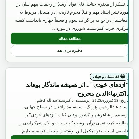
با تشکر از محترم جناب آقای فواد ارسلا از زحمات پیهم شان در
شود.»
مورد نشر اسناد مهم و قبلاً محرم تاریخی در مسائل مربوط به
افغانستان. راجع به پراگراف سوم و قسماً چهارم یادداشت کمیته
مرکزی حزب کمونیست شوروی در مورد…
مطالعه مقاله
: با درنظر داشت موضوعات متذکره در فوق ب
ذخیره برای بعد
افغانستان و جهان
"اژدهای خودی" ـ اثر همیشه ماندگار پوهاند
داکتربهاءالدین مجروح
تاریخ: 13 فبروری2025 | نویسنده: داکترسیدعبدالله کاظم
استاد عبدالرحمن پژواک ـ سیاستمدارافغان در سطح جهانی،
نویسنده و شاعرشهیر کشورـ وقتی کتاب "اژدهای خودی" را
مطالعه کرد، نقدی برآن نوشت که بذات خود یک شهکارادبی و
فلسفی است. متن مکمل این نوشته را خدمت تقدیم میدارم…