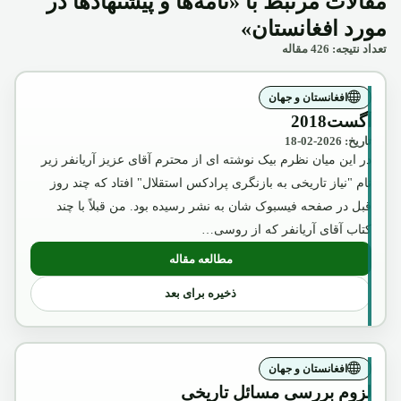
مقالات مرتبط با «نامه‌ها و پیشنهادها در
مورد افغانستان»
تعداد نتیجه: 426 مقاله
افغانستان و جهان
آگست2018
تاریخ: 2026-02-18
در این میان نظرم بیک نوشته ای از محترم آقای عزیز آریانفر زیر
نام "نیاز تاریخی به بازنگری پرادکس استقلال" افتاد که چند روز
قبل در صفحه فیسبوک شان به نشر رسیده بود. من قبلاً با چند
کتاب آقای آریانفر که از روسی…
مطالعه مقاله
: آگست2018
ذخیره برای بعد
افغانستان و جهان
لزوم بررسی مسائل تاریخی