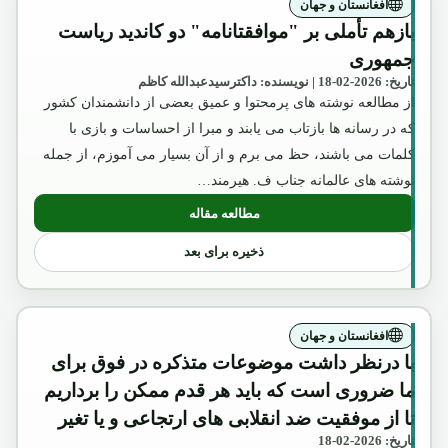
افغانستان و جهان
بازهم تأملی بر "موافقتانامه" دو کاندید ریاست
جمهوری
تاریخ: 2026-02-18 | نویسنده: داکترسیدعبدالله کاظم
از مطالعه نوشته های پرمحتوا و عمیق بعضی از دانشمندان کشور
که در رسانه ها بازتاب می یابند و مبرا از احساسات و بازی با
کلمات می باشند، حظ می برم و از آن بسیار می آموزم، از جمله
نوشته های عالمانه جناب ف. هیرمند…
مطالعه مقاله
: بازهم تأملی بر "موافقتانامه" دو کاندید
ذخیره برای بعد
افغانستان و جهان
با درنظر داشت موضوعات متذکره در فوق برای
ما ضروری است که باید هر قدم ممکن را برداریم
تا از موفقیت ضد انقلابی های ارتجاعی و یا تغیر
تاریخ: 2026-02-18
موضع حفیظ الله امین به طرف غرب جلوگیری