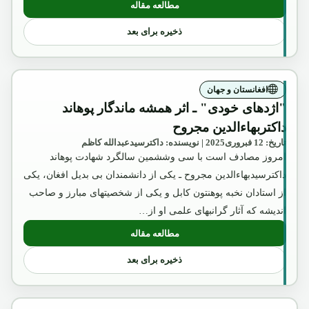
مطالعه مقاله
: "اژدهای خودی" ـ اثر همیشه ماندگار پوهان
ذخیره برای بعد
افغانستان و جهان
"اژدهای خودی" ـ اثر همشه ماندگار پوهاند
داکتربهاءالدین مجروح
تاریخ: 12 فبروری2025 | نویسنده: داکترسیدعبدالله کاظم
امروز مصادف است با سی وششمین سالگرد شهادت پوهاند
داکترسیدبهاءالدین مجروح ـ یکی از دانشمندان بی بدیل افغان، یکی
از استادان نخبه پوهنتون کابل و یکی از شخصیتهای مبارز و صاحب
اندیشه که آثار گرانبهای علمی او از…
مطالعه مقاله
: "اژدهای خودی" ـ اثر همشه ماندگار پوهاند
ذخیره برای بعد