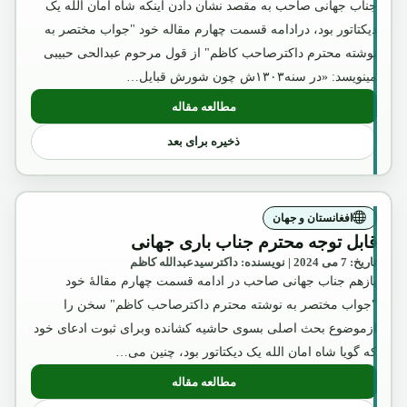
جناب جهانی صاحب به مقصد نشان دادن اینکه شاه امان الله یک
دیکتاتور بود، درادامه قسمت چهارم مقاله خود "جواب مختصر به
نوشته محترم داکترصاحب کاظم" از قول مرحوم عبدالحی حبیبی
مینویسد: «در سنه۱۳۰۳ش چون شورش قبایل…
مطالعه مقاله
: قابل توجه محترم جناب باری جهانی
ذخیره برای بعد
افغانستان و جهان
قابل توجه محترم جناب باری جهانی
تاریخ: 7 می 2024 | نویسنده: داکترسیدعبدالله کاظم
بازهم جناب جهانی صاحب در ادامه قسمت چهارم مقالۀ خود
"جواب مختصر به نوشته محترم داکترصاحب کاظم" سخن را
ازموضوع بحث اصلی بسوی حاشیه کشانده وبرای ثبوت ادعای خود
که گویا شاه امان الله یک دیکتاتور بود، چنین می…
مطالعه مقاله
: قابل توجه محترم جناب باری جهانی