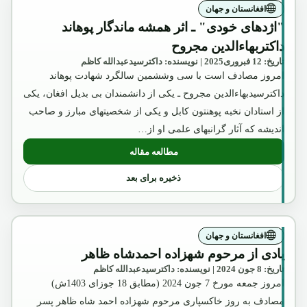
افغانستان و جهان
"اژدهای خودی" ـ اثر همشه ماندگار پوهاند
داکتربهاءالدین مجروح
تاریخ: 12 فبروری2025 | نویسنده: داکترسیدعبدالله کاظم
امروز مصادف است با سی وششمین سالگرد شهادت پوهاند
داکترسیدبهاءالدین مجروح ـ یکی از دانشمندان بی بدیل افغان، یکی
از استادان نخبه پوهنتون کابل و یکی از شخصیتهای مبارز و صاحب
اندیشه که آثار گرانبهای علمی او از…
مطالعه مقاله
: "اژدهای خودی" ـ اثر همشه ماندگار پوهاند
ذخیره برای بعد
افغانستان و جهان
یادی از مرحوم شهزاده احمدشاه ظاهر
تاریخ: 8 جون 2024 | نویسنده: داکترسیدعبدالله کاظم
امروز جمعه مورخ 7 جون 2024 (مطابق 18 جوزای 1403ش)
مصادف به روز خاکسپاری مرحوم شهزاده احمد شاه ظاهر پسر