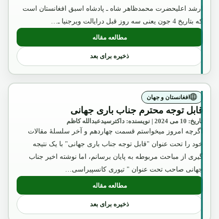
ارشد اعلیحضرت محمدظاهر شاه ـ پادشاه اسبق افغانستان است
که بتاریخ 4 جون یعنی سه روز قبل درایالت ویرجنیا ـ…
مطالعه مقاله
: یادی از مرحوم شهزاده احمدشاه ظاهر
ذخیره برای بعد
افغانستان و جهان
قابل توجه محترم جناب باری جهانی
تاریخ: 10 می 2024 | نویسنده: داکترسیدعبدالله کاظم
اگرچه امروز میخواستم قسمت چهاردهم و آخر سلسلۀ مقالات
خود را تحت عنوان "قابل توجه جناب باری جهانی" با یک نتیجه
گیری از مباحث مربوطه به پایان برسانم، اما نوشته اخیر جناب
جهانی صاحب تحت عنوان " تیوری کانسپیراسی…
مطالعه مقاله
: قابل توجه محترم جناب باری جهانی
ذخیره برای بعد