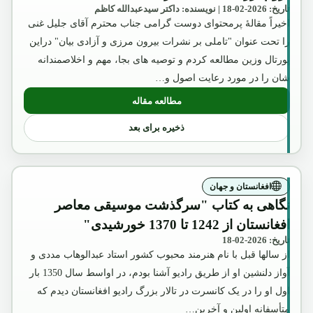
تاریخ: 2026-02-18 | نویسنده: داکتر سیدعبدالله کاظم
اخیراً مقالۀ پرمحتوای دوست گرامی جناب محترم آقای جلیل غنی
را تحت عنوان "تاملی بر نشرات بیرون مرزی و آزادی بیان" دراین
پورتال وزین مطالعه کردم و توصیه های بجا، مهم و اخلاصمندانه
شان را در مورد رعایت اصول و…
مطالعه مقاله
: لزوم بررسی مسائل تاریخی
ذخیره برای بعد
افغانستان و جهان
نگاهی به کتاب "سرگذشت موسیقی معاصر
افغانستان از 1242 تا 1370 خورشیدی"
تاریخ: 2026-02-18
از سالها قبل با نام هنرمند محبوب کشور استاد عبدالوهاب مددی و
آواز دلنشین او از طریق رادیو آشنا بودم، در اواسط سال 1350 بار
اول او را در یک کانسرت در تالار بزرگ رادیو افغانستان دیدم که
متأسفانه اولین و آخرین…