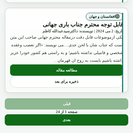
افغانستان و جهان
قابل توجه محترم جناب باری جهانی
تاریخ: 2 می 2024 | نویسنده: داکترسیدعبدالله کاظم
یکی ازموضوعات قابل دقت درمقاله محترم جهانی صاحب این متن
است که جناب شان با لحن جدی....می نویسند: «اګر تعصب وعقده
شخصي و فامیلی نداشته باشیم؛ و به راستی هم کشور خودرا عزیز
داشته باشیم بایست به روح ان قهرمان…
مطالعه مقاله
: قابل توجه محترم جناب باری جهانی
ذخیره برای بعد
قبلی
صفحه 1 از 24
بعدی