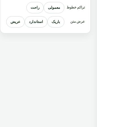
معمولی
راحت
تراکم خطوط
باریک
استاندارد
عریض
عرض متن