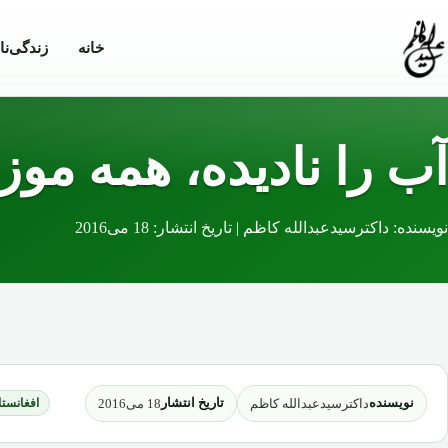
Skip to conten
خانه
زندگی‌نا
آب را نادیده، همه موزه
نویسنده: داکترسیدعبدالله کاظم | تاریخ انتشار: 18 می2016
نویسنده
تاریخ انتشار
داکترسیدعبدالله کاظم
18 می2016
افغانستا