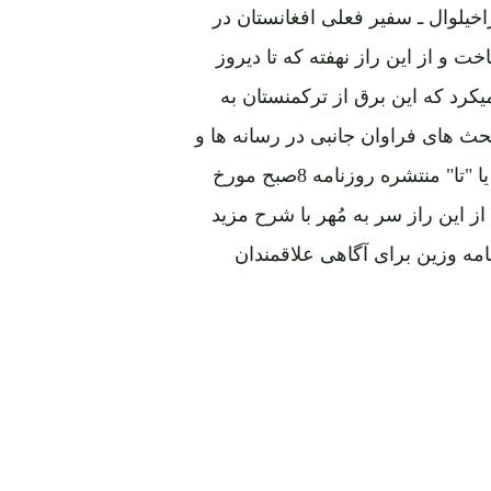
ول حضرت عمر زاخیلوال ـ سفیر فعلی افغانستان در
ت و از این راز نهفته که تا دیروز
رد که این برق از ترکمنستان به
 بحث های فراوان جانبی در رسانه ها و
میان مردم نیز صورت گرفت. مقالۀ تحت عنوان "تو تاپ" یا "تا" منتشره روزنامه 8صبح مورخ
م آقای فرودوس از این راز سر به مُهر با شرح مزید
نامه وزین برای آگاهی علاقمندان