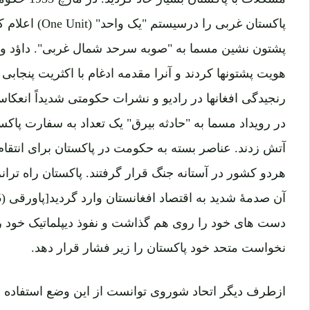
پاکستان غربی را درسیستم "یک واحد"
(One Unit)
اعلام ک
پشتون نشین مسما به "صوبه سرحد شمال غربی". داؤد و اکثر
رنجیدگی افغانها در رادیو و نشرات حکومتی شدیداً انعک
در رویداد مسما به "حادثه بیرق" یک تعداد به سفارت پاکست
آتش زدند. عناصر بسته به حکومت در پاکستان برای انتقا
هردو کشور در آستانه جنگ قرار گرفتند. پاکستان راه تران
دست های خود را روی هم گذاشت و نفوذ دیپلماتیک خود را 
نخواست متحد خود پاکستان را زیر فشار قرار دهد.
ازطرف دیگر اتحاد شوروی توانست از این وضع استفاده ن
شوروی ماهرانه بسوی نجات افغانستان ازطریق پیشکش ا