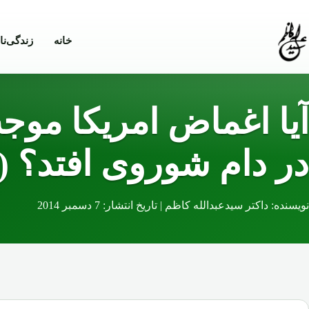
Skip to conten
خانه
زندگی‌نا
آیا اغماض امریکا موج
در دام شوروی افتد؟ 
نویسنده: داکتر سیدعبدالله کاظم | تاریخ انتشار: 7 دسمبر 2014