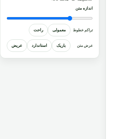
اندازه متن
معمولی
راحت
تراکم خطوط
باریک
استاندارد
عریض
عرض متن