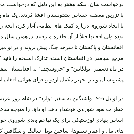
درخواست شان، بلکه بیشتر به این دلیل که درخواست محرم
با اتحاد شوروی درباره کمک های نظامی آغاز کرد، آنچه ر
بوده ولی افغانها قبلاً از آن طفره میرفتند. درهمین سا
افغانستان و پاکستان تا سرحد جنگ پیش بروند و در نوامب
در ماه دسمبر "بولگانین" و "خروسچف" به افغانستان سفر
پشتونستان و نیز تجهیز مکمل اردو و قوای هوائی افغان ابر
در اوایل 1956 واشنگتن به سفیر "وارد" در شام روز ع
خطرات نفوذ شوروی هوشدار دهد. او داؤد را متوجه سا
اساس بنیادی لوژستیکی برای یک تهاجم بعدی شوروی خواهد 
های تیل و اعمار سیلوها، ساختن تونل سالنگ و شگافتن کو