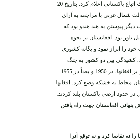
به حیث سرحد بین المللی و پشتون های آنطرف را به حیث اتباع پاکستانی اعلام کرد. بتاریخ 20
 ایالت شمال غربی با مراجعه به آرای
 دیگر پیوستن به هند هندو بود که
 باور بود. افغانستان بر نحوه
تراض کرد و در 1947 عدم رضایت خود را ابراز نمود و یگانه کشوری
. کشیدگی بین دو کشور به جنگ
تبلیغاتی علیه یکدیگر منجر شد. به مقصد وارد کردن فشار بر افغانها، در 1950 و بعداً در 1955
ستان محاط به خشکه وضع کرد. افغانها
 در حدود ارضی پاکستان بلند کردند.
اش پنهانی افغانستان جهت راه یافتن
 نه تقاضا کرد و نه توقع آنرا