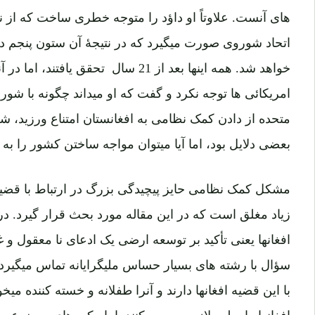
های آنست. علاوتاً او داؤد را متوجه خطری ساخت که از ن
اتحاد شوروی صورت میگیرد که در نتیجۀ آن ستون پنجم د
خواهد شد. همه اینها بعد از 21 سال تحقق
امریکائی ها توجه نکرد و گفت که او میداند چگونه با شوروی
متحده از دادن کمک نظامی به افغانستان امتناع ورزید، ش
بعضی دلایل بود، اما آیا میتوان مواجه ساختن کشور را به
مشکل کمک نظامی حایز پیچیدگی بزرگ در ارتباط با قضیه
زیاد مغلق است که در این مقاله مورد بحث قرار گیرد. 
افغانها یعنی تأکید بر توسعه ارضی یک ادعای نا معقول و غ
سؤال با رشته های بسیار حساس ملیگرایانه تماس میگیرد.
با این قضیه افغانها دارند و آنرا طفلانه و خسته کننده میخو
افغانها را بطور لازم بررسی کنند یا باریکی های موضوع