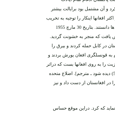
رد و آن مشتمل بود برایالت بیشتر
 افغانها اینکار را توجیه به تخریب
هویت پشتونها کردند و آنرا مقدمه ادغام با اکثریت پنجابی ها دانستند. بتاریخ 30 مارچ 1955
اس یافت که منجر به خشونت گردید.
ان در کابل حمله کردند و بیرق را
م به قونسلگری افغان یورش بردند و
زیت را به روی افغانها بست که دراثر
آن صدمۀ شدید به اقتصاد افغانستان وارد گردید[پاورقی (5) دیده شود ـ مترجم]. اضلاع متحده
در افغانستان از دست داد و نیز
ماید که کرد. دراین موقع حساس
مکانات ترانزیت و همچنان حمایت