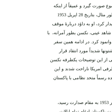
ع صورت گیرد و عمیقاً از اینکه
امریکائی ها ادعای شان را تردید کردند، ناراضی شدند. بطور مثال، بتاریخ 28 اپریل 1953
یدار کرد، او به داؤد دربارۀ موقف
اهد عینی، نکسن بطور آمرانه، با
وانمود کرد. در ادامه همین سفر
نها شدیداً مورد انتقاد قرار
 امریکائی از این توضیحات یکطرفه نکسن
فی امریکا ناراحت شدند و این
 رسماً متحد نظامی با پاکستان
داؤد همشیه یک ملیگرای جدی پشتون بود و هنگامیکه او در 1953 به مقام صدارت رسید،
تان بسیار حاد گردید. در مارچ 1955 حکومت پاکستان ادغام تمام ایالات