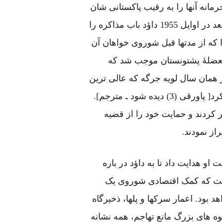
انه آنها را به رقیب پاکستانی شان
با تزریق معضله حساس پشتونستان افشا کردند. یک ماه بعد در اوایل 1955 داؤد باب مذاکره را
ا که از مدتها قبل شوروی خواهان آن
ل معضلۀ پشتونستان موجب شد که
ر همان سال لویه جرگه که عالی ترین
مرجع سیاسی در افغانستان است، تدارک اسلحه را تائید کرد[ پاورقی (3) دیده شود ـ مترجم].
 کردند و حمایت خود را از قضیه
از نمودند.
زیمت او هدایت داد تا به داؤد در باره
خت که کمک اقتصادی شوروی یک
بود. اعمار سرکها و پلها، ذخیرگاه
ه های بزرگ مانع تهاجم، همه نشانه