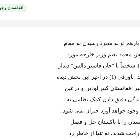
افغانستان و جه
بازهم او به مجرد رسیدن به مقام
د. برادرش محمد نعیم وزیر خارجه مورد
اعتماد خود را به واشنگتن فرستاد و او بتاریخ 8 اکتوبر 1954 شخصاً با "جان فاستر دالس" دیدار
کرد تا برای آخرین بار درخواست کمک نظامی را تقدیم کند [پاورقی (1) در اخیر این بخش دیده
 دسمبر "دالس" به سفیر افغانستان کبیر لودین و درعین
سیدگی دقیق دادن کمک نظامی به
 وجود خواهد آورد جبران نمی شود،
تان را با پاکستان حل و فصل
واب ناراحت شدند، نه تنها از خاطر رد