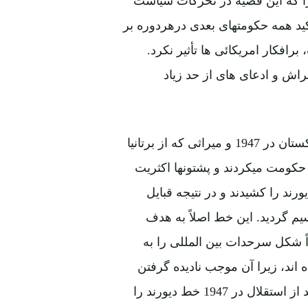
رد، به درستی درک نمایند. حقیقتی که از1893 تأکید همه حکومتهای بعدی درهردوره بر
فکار امریکائی ها تأثیر نکرد.
راش و ادعای های از حد زیاد
مشکلات اصلاً قدیمی بود ولی بعداً برمیگردد به تشکیل پاکستان در 1947 و میراثی که از برتانیا
شتون در کابل حکومت میکردند و پشتونها اکثریت
ر 1893 برتانوی ها خط دیورند را کشیدند و در نتیجه قبایل
یم گردید. این خط اصلاً به هدف
اً شکل سرحدات بین المللی را به
 اند، زیرا آن موجب نادیده گرفتن
حق "برادران" پشتون آنطرف خط بوده است. پاکستان بعد از استقلال در 1947 خط دیورند را