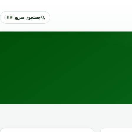
جستجوی سریع
⌘K