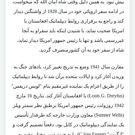
بیش نبود. به همین دلیل وقتی شاه امان الله که میخواست
در ادامه سفر اروپائی خود در سال 1928 از واشنگتن دیدار
کند و راجع به برقراری روابط دیپلماتیک افغانستان با
امریکا صحبت نماید، با شنیدن اینکه باید سفراو به آنجا
غیررسمی باشد و تنها با رئیس جمهور امریکا دیدار نماید،
شاه از سفر خود به آن کشورمنصرف گردید.
مقارن سال 1941 وضع به تدریج تغییر کرد، بادهای جنگ به
وزیدن آغاز کرد و ایالات متحده برآن شد تا روابط دیپلماتیک
را از طریق اعزام یک نماینده غیرمقیم بنام "لویس دریفس"
(Louis G. Dreyfus)
با افغانستان آغاز کند. بتاریخ 16 مارچ
1942 روزولت رئیس جمهور امریکا برطبق نظر سمنر ویلز
(
Sumner Wells
) معاون وزارت خارجه که طرفدار تأسیس
یک نمایندگی دیپلوماتیک در کابل بود، دفعتاً تصمیم گرفت و
"انگرت" (
C.Van Engert
) را به حیث وزیر مختار مقیم به