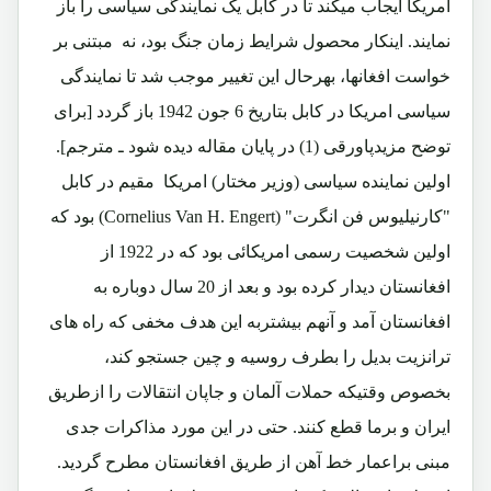
امریکا ایجاب میکند تا در کابل یک نمایندگی سیاسی را باز
نمایند. اینکار محصول شرایط زمان جنگ بود، نه مبتنی بر
خواست افغانها، بهرحال این تغییر موجب شد تا نمایندگی
سیاسی امریکا در کابل بتاریخ 6 جون 1942 باز گردد [برای
توضح مزیدپاورقی (1) در پایان مقاله دیده شود ـ مترجم].
اولین نماینده سیاسی (وزیر مختار) امریکا مقیم در کابل
"کارنیلیوس فن انگرت" (
Cornelius Van H. Engert
) بود که
اولین شخصیت رسمی امریکائی بود که در 1922 از
افغانستان دیدار کرده بود و بعد از 20 سال دوباره به
افغانستان آمد و آنهم بیشتربه این هدف مخفی که راه های
ترانزیت بدیل را بطرف روسیه و چین جستجو کند،
بخصوص وقتیکه حملات آلمان و جاپان انتقالات را ازطریق
ایران و برما قطع کنند. حتی در این مورد مذاکرات جدی
مبنی براعمار خط آهن از طریق افغانستان مطرح گردید.