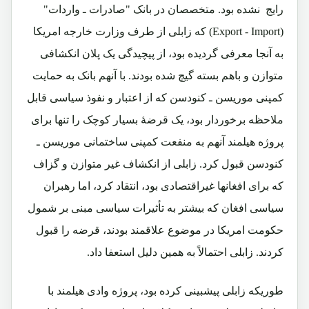
رایج نشده بود. متخصصان در بانک "صادرات ـ واردات"
(Export - Import
) که زابلی از طرف وزارت خارجه امریکا
به آنجا معرفی گردیده بود، از پیچیدگی یک پلان انکشافی
متوازن و باهم بسته گیچ شده بودند. با آنهم بانک به حمایت
کمپنی موریسن ـ کنودسن که از اعتبار و نفوذ سیاسی قابل
ملاحظه برخوردار بود، یک قرضۀ بسیار کوچک را تنها برای
پروژه هیلمند آنهم به منفعت کمپنی ساختمانی موریسن ـ
کنودسن قبول کرد. زابلی از انکشاف غیر متوازن و گزاف
که برای افغانها غیراقتصادی بود، انتقاد کرد، اما رهبران
سیاسی افغان که بیشتر به تأثیرات سیاسی مبنی بر شمول
حکومت امریکا در موضوع علاقمند بودند، قرضه را قبول
کردند. زابلی احتمالاً به همین دلیل استعفا داد.
طوریکه زابلی پیشبینی کرده بود، پروژه وادی هیلمند با