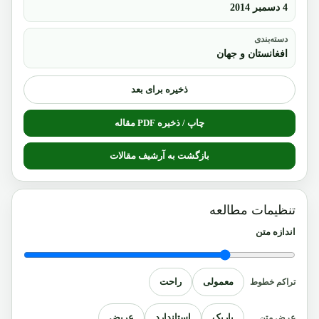
4 دسمبر 2014
دسته‌بندی
افغانستان و جهان
ذخیره برای بعد
چاپ / ذخیره PDF مقاله
بازگشت به آرشیف مقالات
تنظیمات مطالعه
اندازه متن
معمولی
راحت
تراکم خطوط
باریک
استاندارد
عریض
عرض متن