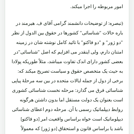
امور مربوطه را اجرا میکند.
(تبصره: از توضیحات دانشمند گرامی آقای ف. هیرمند در
باره حالات "شناسائی" کشورها در حقوق بین الدول از نظر
"دو ژور" و "دو فاکتو" با تائید کامل نوشته شان در زمینه
امتنان دارم، ولی اینقدر می افزایم که اصل "شناسائی"در
بعضی کشور دارای اندک تفاوت میباشد، مثلاً طوریکه پولادا
به حیث یک متخصص حقوق و سیاست تصریح میکند که:
برخی از دول از جمله ایالات متحده در بین سه مرحلۀ پیاپی
شناسائی فرق می گذارد: مرحله نخست شناسائی کشوری
است بعنوان یک دولت مستقل اما بدون داشتن هرگونه
روابط دیپلماتیک رسمی با آن. مرحله دوم اعطای شناسائی
دیپلوماتیک است خواه براساس واقعیت امر [دو فاکتو]
باشد یا براساس قانون و استحقاق [دو ژور] که معمولاً