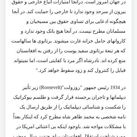
در جهان امروز است. درآنجا امتیازات اتباع خارجی و حقوق
بیرون از سرحد وجود ندارد تا خارجی را حمایت کند. در آنجا
هیچگونه ادعایی برای تساوی حقوق بین مسیحیان و
مسلمانان مطرح نیست. در آنجا هیچ بانک وجود ندارد و
کاروانهای حامل خزانه غارت میشوند. برتانوی ها سالهاست
که هر تبعۀ برتانوی سفید پوست را از رفتن به افغانستان
منع کرده اند. نادرشاه اگر مرد با کفایتی است، اما نمیتواند
قبایل را کنترول کند و زود سقوط خواهد کرد."
در 1934 رئیس جمهور "روزولت"(
Roosevelt
) زیر تأثیر
دیپلماتها و تاجران برجسته قرار گرفت و طلسم بیوکراتیک
را شکست و شناسائی دیپلماتیک را از طریق ارسال یک
نامه شخصی به محمد ظاهر شاه مطرح کرد که اینکار بعداً
با مشکلات مواجه شد. باوجود اینکه بی اعتنائی امریکا در
مورد شناخت استقلال افغانستان برای چندین سال موجب