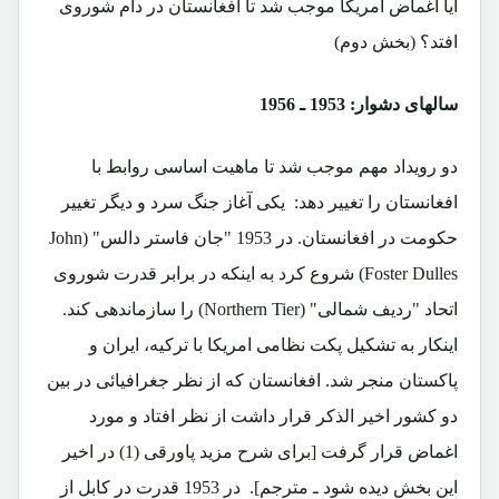
آیا اغماض امریکا موجب شد تا افغانستان در دام شوروی
افتد؟
(بخش دوم)
سالهای دشوار: 1953 ـ 1956
دو رویداد مهم موجب شد تا ماهیت اساسی روابط با
افغانستان را تغییر دهد: یکی آغاز جنگ سرد و دیگر تغییر
حکومت در افغانستان. در 1953 "جان فاستر دالس"
(John
Foster Dulles)
شروع کرد به اینکه در برابر قدرت شوروی
اتحاد "ردیف شمالی"
(Northern Tier)
را سازماندهی کند.
اینکار به تشکیل پکت نظامی امریکا با ترکیه، ایران و
پاکستان منجر شد. افغانستان که از نظر جغرافیائی در بین
دو کشور اخیر الذکر قرار داشت از نظر افتاد و مورد
اغماض قرار گرفت [برای شرح مزید پاورقی (1) در اخیر
این بخش دیده شود ـ مترجم]. در 1953 قدرت در کابل از