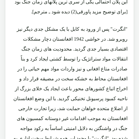
این پلان احتمالی یکی از سری ترین پلانهای زمان جنگ بود
[برای توضیح مزید پاورقی(2) دیده شود ـ مترجم].
"انگرت" پس از ورود به کابل با یک مشکل جدی دیگر نیز
روبرو شد. در حواشی 1942 افغانستان دچار مشکلات
اقتصادی بسیار جدی گردید. محدودیت های زمان جنگ
انتقالات مواد ستراتژیک را توسط کشتی ایجاد کرد و بناً
صادرات متاع افغانی و نیز واردات مواد مهم حیاتی را در
افغانستان محاط به خشکه سخت در مضیقه قرار داد و
اخراج اتباع کشورهای محور باعث ایجاد یک خلای بزرگ از
ناحیه کمبود پرسیونل تخنیکی گردید. با این وضع افغانستان
از اضلاع متحده خواهان حمایت شد، زیرا تجارت خارجی
افغانستان به موجب اقدامات غیر دوستانه کمسیون های
جنگ در واشنگتن به دلایل امنیتی اساساً به رکود مواجه
شده بود. "انگرت" با وجود این همه شرایط سخت اداری به