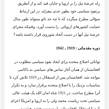
راه عرضۀ تیل را بر اروپا و جاپان قید کند و از آنطریق
برنفوذ سیاسی خود بطور جدی بیفزاید. در این ارتباط
سؤالی مطرح میگردد که تا چه حد ناتو میتواند طور مثال
حمایت کشورهای اروپائی را بدست آورد، وقتیکه مجرای
عرضۀ تیل آنها در دست آتحاد شوروی قرار داشته باشد؟
دوره مقدماتی : 1919 ـ 1942
توانائی اضلاع متحده برای ایجاد نفوذ سیاسی مطلوب در
افغانستان از همان آغاز تماس های سیاسی به ناکامی
مواجه شد. افغانستان پس از استقلال در 1919 تلاش کرد تا
مناسبات نزدیک را با اضلاع متحده برقرار سازد و به تکرار
آنرا مطرح ساخت. در 1921 شاه امان الله یک هیئت عالی
سیاسی تحت ریاست محمد ولی را به اروپا و امریکا اعزام
کرد تا استقلال افغانستان را رسمیت بخشد. هیئت در