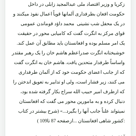
زکریا و وزیر اقتصاد ملی عبدالمجید زابلی در داخل
حکومت افغان بطرفداری آلمانها قویاً اعمال نفوذ میکنند و
در یک محفل شب نشینی محمد داؤد قوماندن عمومی
قوای مرکز به انگرت گفت که کامیابی محور در حقیقت
یک امر مسلم بوده و افغانستان باید مطابق آن عمل کند.
خوشبختانه انگرت صدراعظم هاشم خان را یک رهبر مقتدر
واساساً طرفدار متحدین یافت. هاشم خان به انگرت گفت
که از جانب اعضای حکومت خود که از آلمان طرفداری
می کنند، زیر فشار است، ولی او تدابیر به تعویق اندختن را
که ازطرف امیر حبیب الله سراج بکار گرفته شده بود،
دنبال کرده و به مامورین محور می گفت که افغانستان
نمیتواند علناً جانب آنها را بگیرد...» (شرح بیشتر در کتاب
:کشور شاهی افغانستان ...ازصفحه 87 تا109 )