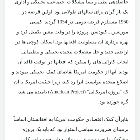
حاصلدهی بطی و بسا مشکلات اجتماعی، تخنیکی و اداری
یک بار گران برای سالهای طولانی بود. اولین قرضه در
1950 مستلزم قرضه دومی در 1954 گردید. کمپنی
موریسن ـ کنودسن پروژه را در وقت معین تکمیل کرد و
بهره برداری آن مسئولیت افغانها بود. اسکان کوچی ها در
اراضی جدید و حل معضلات پیچیده تخنیکی و تنظیماتی
ایجاب کارآئی های را میکرد که افغانها در آنوقت فاقد آن
بودند. آنها از حکومت امریکا تقاضای کمک تخنیکی نمودند و
اضلاع متحده نتوانست آنرا رد کند، زیرا حیثیت امریکا با آن
که "پروژه امریکائی"
(American Project
) نامیده می شد،
گره خورده بود.
بنابرآن کمک اقتصادی حکومت امریکا به افغانستان اساساً
برمبنای ضرورت سیاسی استوار بود که باید یک پروژه
مشکوک را نجات میداد. در سائر موارد جواب امریکا در