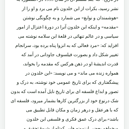
نشر رسید، بکرات از ابن خلدون نام می برد و او را از
«هوشمندان و نوابغ» می شمارد و به چگونگی نوشتن
«مقدمه» و اینکه ابن خلدون آنرا در دورۀ اعتزال از امور
سیاسی و در عالم تنهائی در قلعۀ ابن سلامه نوشته می
افزاید که: «مرد فعالی که به انزوا پناه برده بود، سرانجام
تغییر شکل داد و بصورت فیلسوف جاودانی در آمد که
قدرت اندیشۀ او در ذهن هرکس که مقدمه را بخواند،
همواره زنده می ماند» و می نویسد: «ابن خلدون در
پیشگفتاری که برای تاریخ عمومی خود نوشته، به درک و
تصور و ابداع فلسفه ای برای تاریخ نایل آمده است که بدون
شک درنوع خود از بزرگترین کارها بشمار میرود، فلسفه ای
که با هرعقل و درهر زمان و مکان قابل تطبیق می
باشد».برای درک عمق فکری و فلسفی ابن خلدون
میخواهم بعضی ازنمونه هایی کوتاه از شیوۀ تحقیق و