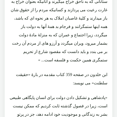
ستانانی که به ناحق خراج میگیرند و آنانیکه بعنوان خراج به
غارت رعیت می پردازند و کسانیکه مردم را از حقوق شان
باز میدارند و کلیۀ غاصبان املاک به هر نحوه ای که باشد،
همه اینها ستمگرانند و فرجام بد همۀ آنها به دولت باز
میگردد، زیرا اجتماع و عمران که به منزلۀ مادۀ دولت
بشمار میرود، ویران میگردد و آرزو های از مردم آن رخت
بر می بندد و باید دانست که مقصود شارع از تحریم
ستمگری همین حکمت و فلسفه است... »
ابن خلدون در صفحه 359 کتاب مقدمه در بارۀ «حقیقت
سلطنت» می نویسد:
«پادشاهی و تشکیل دادن دولت برای انسان پایگاهی طبیعی
است، زیرا در فصول گذشته ثابت کردیم که ممکن نیست
بشر به زندگانی و موجودیت خود ادامه دهد، جز در پرتو