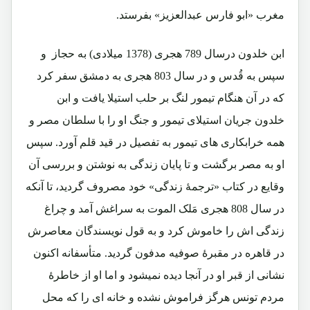
مغرب «ابو فارس عبدالعزیز» بفرستد.
ابن خلدون درسال 789 هجری (1378 میلادی) به حجاز و
سپس به قُدس و در سال 803 هجری به دمشق سفر کرد
که در آن هنگام تیمور لنگ بر حلب استیلا یافت و ابن
خلدون جریان استیلای تیمور و جنگ او را با سلطان مصر و
همه خرابکاری های تیمور به تفصیل در قید قلم آورد. سپس
او به مصر برگشت و تا پایان زندگی به نوشتن و بررسی آن
وقایع در کتاب «ترجمۀ زندگی» خود مصروف گردید، تا آنکه
در سال 808 هجری مَلک الموت به سراغش آمد و چراغ
زندگی اش را خاموش کرد و به قول نویسندگان معاصرش
در قاهره در مقبرۀ صوفیه مدفون گردید. متأسفانه اکنون
نشانی از قبر او در آنجا دیده نمیشود و اما او از خاطرۀ
مردم تونس هرگز فراموش نشده و خانه ای را که محل