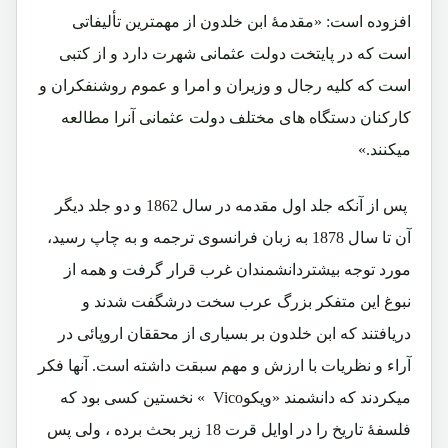
افزوده است: «مقدمۀ ابن خلدون از مهمترین تألیفاتی
است که در پایتخت دولت عثمانی شهرت دارد و از کتبی
است که کلیه رجال و وزیران و امرا و عموم روشنفکران و
کارکنان دستگاه های مختلف دولت عثمانی آنرا مطالعه
میکنند.»
پس از آنکه جلد اول مقدمه در سال 1862 و دو جلد دیگر
آن تا سال 1878 به زبان فرانسوی ترجمه و به چاپ رسید،
مورد توجه بیشتردانشمندان غرب قرار گرفت و همه از
نبوغ این متفکر بزرگ عرب سخت درشگفت شدند و
دریافتند که ابن خلدون بر بسیاری از محققان اروپائی در
آراء و نظریات با ارزش و مهم سبقت داشته است. آنها فکر
میکردند که دانشمند «ویکوVico » نخستین کسی بود که
فلسفۀ تاریخ را در اوایل قرت 18 زیر بحث برده ، ولی پس