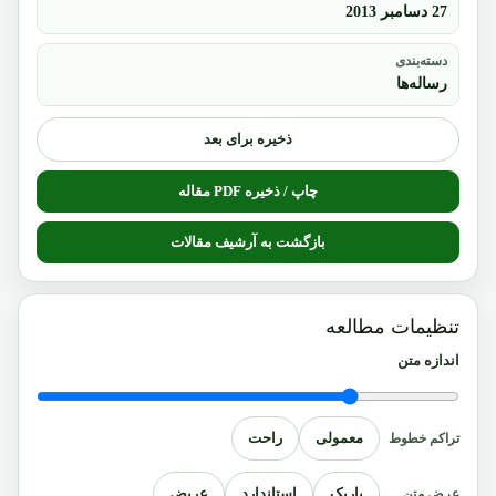
27 دسامبر 2013
دسته‌بندی
رساله‌ها
ذخیره برای بعد
چاپ / ذخیره PDF مقاله
بازگشت به آرشیف مقالات
تنظیمات مطالعه
اندازه متن
معمولی
راحت
تراکم خطوط
باریک
استاندارد
عریض
عرض متن