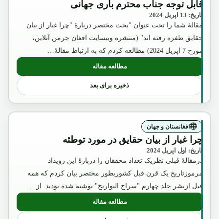
قابل توجه جناب محترم باری جهانی
تاریخ: 13 اپریل 2024
مقالۀ شما را تحت عنوان "بحث مختصر دربارۀ "چرا غبار از بیان
حقایق طفره رفته اند" (منتشره ویبسایت افغان جرمن آنلاین،
مورخ 7 اپریل 2024) مطالعه کردم که به ارتباط مقالۀ…
مطالعه مقاله
: قابل توجه جناب محترم باری جهانی
ذخیره برای بعد
افغانستان و جهان
چرا غبار از بیان حقایق در مورد توطئه
تاریخ: اول اپریل 2024
درمقالۀ قبلی نظریک تعداد محققان را دربارۀ این رویداد
مرموزتاریخ یک قرن قبل کشوربطور مختصر بیان کردم که همه
قبل ازنشر جلد چهارم "سراج التواریخ" نوشته شده بودند. از…
مطالعه مقاله
: چرا غبار از بیان حقایق در مورد توطئه