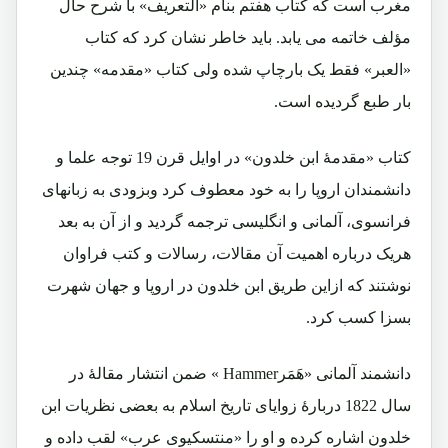
مغرب است که کتاب هفتم بنام «التعریف» با شرح حال
مؤلف خاتمه می یابد. باید خاطر نشان کرد که کتاب
«العبر» فقط یک بارچاپ شده ولی کتاب «مقدمه» چندین
بار طبع گردیده است.
کتاب «مقدمۀ ابن خلدون» در اوایل قرن 19 توجه علما و
دانشمندان اروپا را به خود معطوف کرد وبزودی به زبانهای
فرانسوی، آلمانی و انگلیسی ترجمه گردید و از آن به بعد
هریک درباره اهمیت آن مقالات، رسالات و کتب فراوان
نوشتند که ازاین طریق ابن خلدون در اروپا و جهان شهرت
بسزا کسب کرد.
دانشمند آلمانی «هَمَرHammer » ضمن انتشار مقالۀ در
سال 1822 دربارۀ زوایای تاریخ اسلام به بعضی نظریات ابن
خلدون اشاره کرده و او را «منتسکیوی عرب» لقب داده و