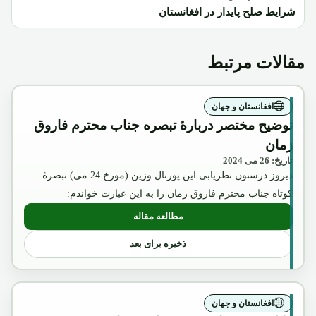
شرایط صلح پایدار در افغانستان
مقالات مرتبط
افغانستان و جهان
توضیح مختصر دربارۀ تبصره جناب محترم فاروق
زمان
تاریخ: 26 می 2024
دیروز درستون نظریابی این پورتال وزین (مورخ 24 می) تبصرۀ
کوتاه جناب محترم فاروق زمان را به این عبارت خواندم:
مطالعه مقاله
: توضیح مختصر دربارۀ تبصره جناب محترم 
ذخیره برای بعد
افغانستان و جهان