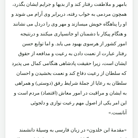
بامهر و ملاطفت رفتار کند و از بدیها و جرایم ایشان بگذرد،
همچون مردمی به خواب رفته، دربرابر وی آرام می شوند و
او را پناهگاه خویش میسازند و مهر وی را دردل می نشانند
و هنگام پیکار با دشمنان او جانسپاری میکنند و درنتیجه
امور کشور از هرسوی بهبود می یابد. و اما توابع حسن
رفتار عبارت از نعمت دادن به رعیت و مدافعه از حقوق
ایشان است، زیرا حقیقت پادشاهی هنگامی کمال می پذیرد
که سلطان از رعیت دفاع کند و نعمت بخشیدن و احسان
سلطان به رعایا از جملۀ شرایط رفق (دوستی) و همراهی
به ایشان و مراقبت در امور معاش (اقتصاد) مردم است و
این امر یکی از اصول مهم رعیت نوازی و دلجوئی
آنانست.»
«مقدمۀ ابن خلدون» در زبان فارسی به وسیلۀ دانشمند