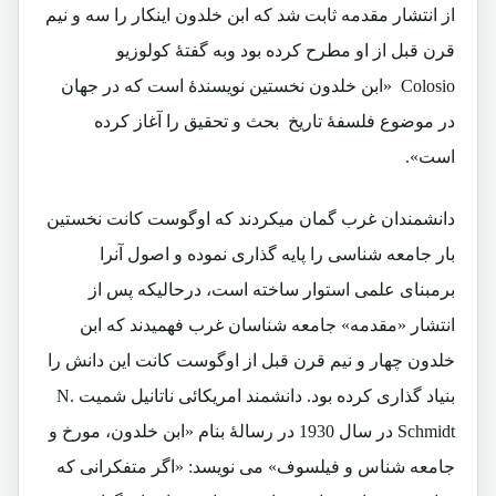
از انتشار مقدمه ثابت شد که ابن خلدون اینکار را سه و نیم
قرن قبل از او مطرح کرده بود وبه گفتۀ کولوزیو
Colosio «ابن خلدون نخستین نویسندۀ است که در جهان
در موضوع فلسفۀ تاریخ بحث و تحقیق را آغاز کرده
است».
دانشمندان غرب گمان میکردند که اوگوست کانت نخستین
بار جامعه شناسی را پایه گذاری نموده و اصول آنرا
برمبنای علمی استوار ساخته است، درحالیکه پس از
انتشار «مقدمه» جامعه شناسان غرب فهمیدند که ابن
خلدون چهار و نیم قرن قبل از اوگوست کانت این دانش را
بنیاد گذاری کرده بود. دانشمند امریکائی ناتانیل شمیت N.
Schmidt در سال 1930 در رسالۀ بنام «ابن خلدون، مورخ و
جامعه شناس و فیلسوف» می نویسد: «اگر متفکرانی که