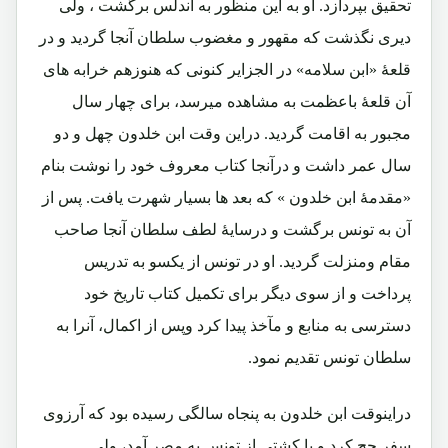
تحقیق بپردازد. او به این منظور به اندلس برگشت ، ولی
دیری نگذشت که مقهور و مغضوب سلطان آنجا گردید و در
قلعۀ «ابن سلامه» در الجزایر کنونی که هنوزهم خرابه های
آن قلعۀ باعظمت به مشاهده میرسد، برای چهار سال
مجبور به اقامت گردید. دراین وقت ابن خلدون چهل و دو
سال عمر داشت و درآنجا کتاب معروف خود را نوشت بنام
«مقدمۀ ابن خلدون » که بعد ها بسیار شهرت یافت. پس از
آن به تونس برگشت و درسایۀ لطف سلطان آنجا صاحب
مقام ومنزلت گردید. او در تونس از یکسو به تدریس
پرداخت و از سوی دیگر برای تکمیل کتاب تاریخ خود
دسترسی به منابع و مآخذ پیدا کرد وپس از اکمال، آنرا به
سلطان تونس تقدیم نمود.
دراینوقت ابن خلدون به پنجاه سالگی رسیده بود که آرزوی
سفر حج کرد و با کشتی از تونس به مصر آمد، ولی