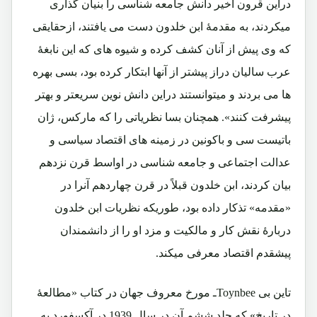
دراین قرون اخیر دانش جامعه شناسی را بنیان گذاری
میکردند، به مقدمۀ ابن خلدون دست می یافتند، ازحقایقی
که وی پیش از آنان کشف کرده و شیوه های که این نابغۀ
عرب سالیان دراز پیشتر از آنها ابتکار کرده بود، بسی بهره
ها می بردند و میتوانستند دراین دانش نوین سریعتر و بهتر
پیشرفت کنند». همچنان بسا نظریاتی را که مارکس، ژان
باتیست سی و باکونین در زمینه های اقتصاد سیاسی و
عدالت اجتماعی و جامعه شناسی در اواسط قرن نزدهم
بیان کردند، ابن خلدون قبلاً در قرن چهاردهم آنرا در
«مقدمه» تذکار داده بود، طوریکه نظریات ابن خلدون
دربارۀ نقش کار و مالکیت و مزد او را از دانشمندان
پیشقدم اقتصاد معرفی میکند.
تاین بی Toynbeeـ مورخ معروف جهان در کتاب «مطالعۀ
در تاریخ» که جلد ششم آن در سال 1939 در آکسفورد به