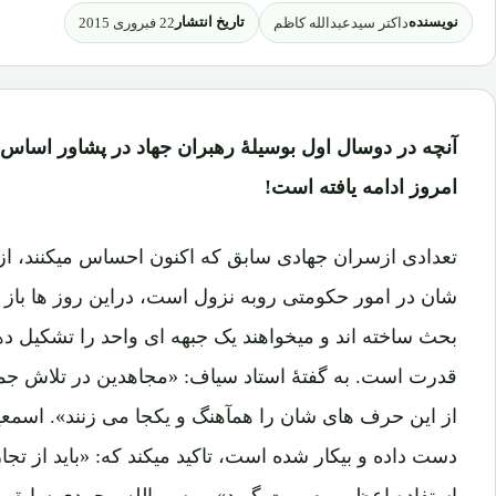
نویسنده
تاریخ انتشار
داکتر سیدعبدالله کاظم
22 فبروری 2015
آنچه در دوسال اول بوسیلۀ رهبران جهاد در پشاور اساس گ
امروز ادامه یافته است!
تعدادی ازسران جهادی سابق که اکنون احساس میکنند، از
شان در امور حکومتی روبه نزول است، دراین روز ها باز
بحث ساخته اند و میخواهند یک جبهه ای واحد را تشکیل ده
قدرت است. به گفتۀ استاد سیاف: «مجاهدین در تلاش جم
از این حرف های شان را همآهنگ و یکجا می زنند». اسمعی
دست داده و بیکار شده است، تاکید میکند که: «باید از تج
استفاده اعظمی صورت گیرد» و بسم الله محمدی سابق وزیر