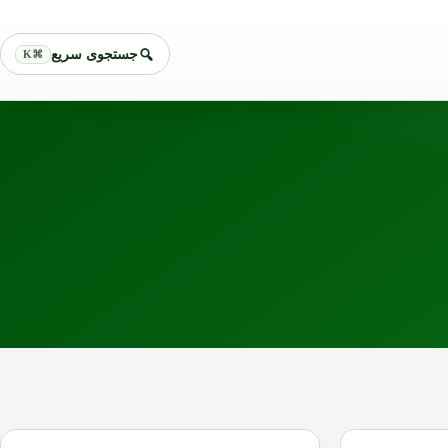
جستجوی سریع
⌘K