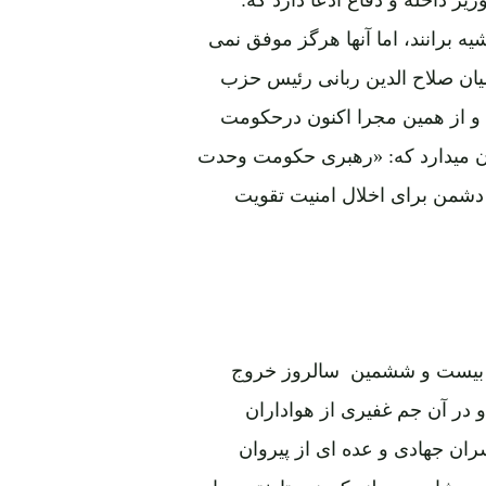
ه برانند، اما آنها هرگز موفق نمی
میان صلاح الدین ربانی رئیس حزب
 و از همین مجرا اکنون درحکومت
ن میدارد که: «رهبری حکومت وحدت
 دشمن برای اخلال امنیت تقویت
از بیست و ششمین سالروز خروج
و در آن جم غفیری از هواداران
ران جهادی و عده ای از پیروان
اده گر آنها بودند که بعد از کودتای منحوس ثور1357 در پشاور سربلند کردند وتا ختم جهاد