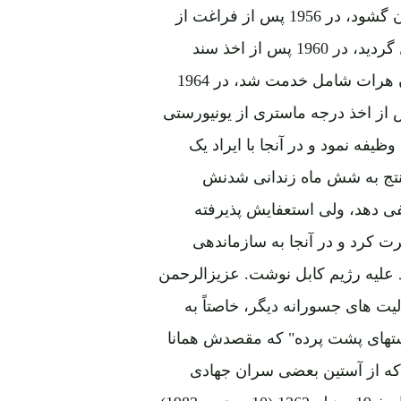
است که در 1936 در کوهستان ولایت کاپیسا چشم به جهان گشود، در 1956 پس از فراغت از
لیسه، شامل پوهنځی حقوق و علوم سیاسی پوهنتون کابل گردید، در 1960 پس از اخذ سند
لیسانس به حیث مأموردولت در جلال آباد، قندهار و گلران هرات شامل خدمت شد، در 1964
یلات عالی به امریکا اعزام گردید و در 1966 پس از اخذ درجه ماستری از یونیورستی
یفه نمود و در آنجا با ایراد یک
منتج به شش ماه زندانی شدنش
متی استعفی دهد، ولی استعفایش پذیرفته
7 ثور) به پاکستان هجرت کرد و در آنجا به سازماندهی
 علیه رژیم کابل نوشت. عزیزالرحمن
یت های جسورانه دیگر، خاصتاً به
دستهای پشت پرده" که مقصدش همانا
ه از آستین بعضی سران جهادی
افغان و احزاب مربوطۀ شان در آنجا سر بدر کرده بود، بتاریخ 19 سنبله 1362 (10 سپتمبر 1983)