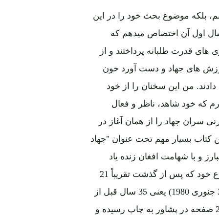
م، بلکه موضوع بحث خود را در این
سال اول آن اختصاص میدهم که
های قدرت طلبانه پرداختند و از
ارزش های جهاد و دست آورد خون
ادند. من این سخنان را از خود
رم که خود شاهد، ناظر و فعال
نی سران جهاد را از همان آغاز در
 کتاب بسیار مهم تحت عنوان "جهاد
ز و با شهامت افغان زنده یاد
"عزیزالدین الفت" تألیف گردیده و اولین کتابی است در نوع خود که پس از گذشت تقریباً 21
ماه از کودتای منحوس ثور، بتاریخ 10 دلو 1358 (مطابق 30 جنوری 1980) یعنی 35 سال قبل از
امروزنوشته شده و در 20 حمل 1359(9 اپریل 1980) در264 صفحه در پشاور به چاپ رسیده و