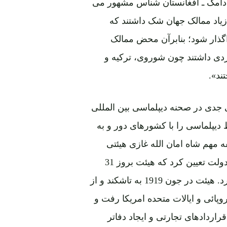
 آدامک ـ افغانستان شناس مشهور می
 زیاد ممالک جهان شک داشتند که
واگذار شود؛ بنابرآن محض ممالک
دردی داشتند چون شوروی، ترکیه و
تند».
ی جدی در صحنه دیپلماسی بین المللی
ط دیپلماسی را با کشورهای دور و به
 مهم شاه امان الله غازی هیئتی
یازده نفری را تحت ریاست محمد ولی خان دروازی وزیر دولت تعیین کرد که هیئت بروز 31
حمل 1298 (21 اپریل 1919) کابل را بسوب تاشکند ترک کرد. هیئت در جون 1919 به تاشکند و از
وپائی و ایالات متحده امریکا رفت و
اردادهای تجارتی و ایجاد دفاتر