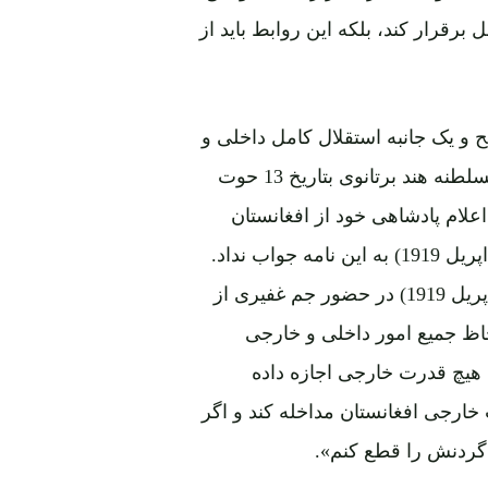
رقرار کند، بلکه این روابط باید از
 و یک جانبه استقلال کامل داخلی و
خارجی افغانستان را اعلام کرد وبه همین هدف به نائب السلطنه هند برتانوی بتاریخ 13 حوت
ن اطلاع از اعلام پادشاهی خود از افغانستان
مستقل و آزاد یاد کرد. نائب السلطنه تا26 حمل 1398 (15 اپریل 1919) به این نامه جواب نداد.
شاه امان الله این باردربیانیه مورخ 24 حمل 1298ش (13 اپریل 1919) در حضور جم غفیری از
اظ جمیع امور داخلی و خارجی
 هیچ قدرت خارجی اجازه داده
ارجی افغانستان مداخله کند و اگر
گردنش را قطع کنم».