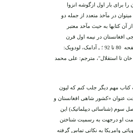
را برای بار اول ازگوشه انزوا
توان در مآخذ متعدد از جمله دو
 آن کتابها به حیث مآخد معتبر
ی افغانستان در نیمه اول قرن
بیست"، مترجم: پوهاند محمد فاضل، پشاور، 1377 ش، صفحه 80 تا 92 ؛ ـ آدامک، لودویک:
خان تا استقلال"، مترجم: علی محمد
 کتاب مهم دیگر جلب کنم که لیون
تحت عنوان «کشور شاهی افغانستان و
نوشته است. او در فصل سوم (شناسائی دیپلماتیک) این
ومت او درجهت به رسمیت شناختن
ئی وامریکا به نکاتی تماس گرفته