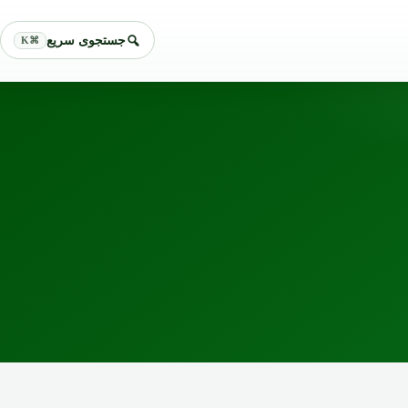
جستجوی سریع
⌘K