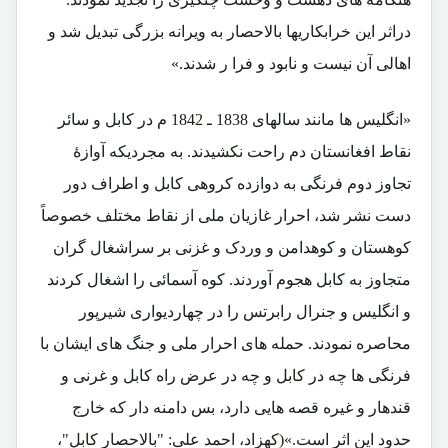
دراثر این خرابکاریها بالاحصار به ویرانه بزرگی تبدیل شد و
اهالی آن نیست و نابود و فرا ر شدند.»
«انگلیس ها مانند سالهای 1838 ـ 1842 م در کابل و سائر
نقاط افغانستان دم راحت نکشیدند. به مجردیکه آوازۀ
تجاوز دوم فرنگی به دوازده کروهی کابل و اطراف دور
دست نشر شد، احرار غازیان ملی از نقاط مختلف خصوصاً
کوهستان و کوهدامن و وردک و غزنی بر سراشغال گران
متجاوز به کابل هجوم آوردند. کوه آسمائی را اشغال کردند
و انگلیس و جنرال رابرتس را در چهاردیواری شیرپور
محاصره نمودند. حمله های احرار ملی و جنگ های ایشان با
فرنگی ها چه در کابل و چه در عرض راه کابل و غرنی و
قندهار و غیره قصه هایی دارد، بس دامنه دار که خارج
حدود این اثر است.»
(کهزاد، احمد علی: "بالاحصار کابل"،