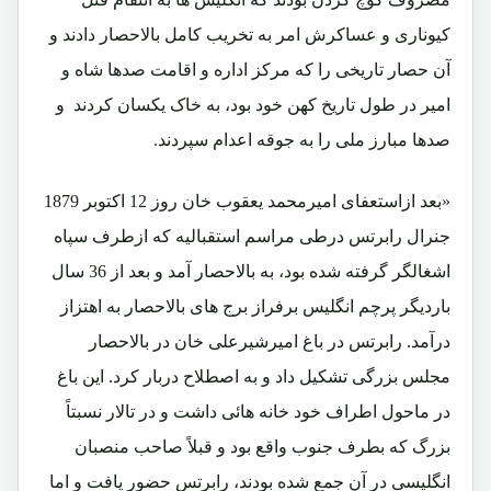
کیوناری و عساکرش امر به تخریب کامل بالاحصار دادند و
آن حصار تاریخی را که مرکز اداره و اقامت صدها شاه و
امیر در طول تاریخ کهن خود بود، به خاک یکسان کردند و
صدها مبارز ملی را به جوقه اعدام سپردند.
«بعد ازاستعفای امیرمحمد یعقوب خان روز 12 اکتوبر 1879
جنرال رابرتس درطی مراسم استقبالیه که ازطرف سپاه
اشغالگر گرفته شده بود، به بالاحصار آمد و بعد از 36 سال
باردیگر پرچم انگلیس برفراز برج های بالاحصار به اهتزاز
درآمد. رابرتس در باغ امیرشیرعلی خان در بالاحصار
مجلس بزرگی تشکیل داد و به اصطلاح دربار کرد. این باغ
در ماحول اطراف خود خانه هائی داشت و در تالار نسبتاً
بزرگ که بطرف جنوب واقع بود و قبلاً صاحب منصبان
انگلیسی در آن جمع شده بودند، رابرتس حضور یافت و اما