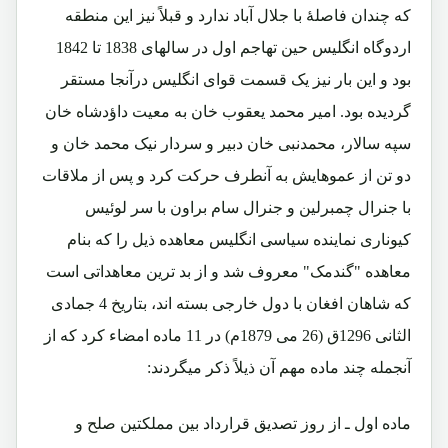
که چندان فاصلۀ با جلال آباد ندارد و قبلاً نیز این منطقه
اردوگاه انگلیس حین تهاجم اول در سالهای 1838 تا 1842
بود و این بار نیز یک قسمت قوای انگلیس درآنجا مستقر
گردیده بود. امیر محمد یعقوب خان به معیت داؤدشاه خان
سپه سالار، محمدنبی خان دبیر و سردار نیک محمد خان و
دو تن از عموهایش به آنطرف حرکت کرد و پس از ملاقات
با جنرال چمبرلین و جنرال سام براون با سر لوئیس
کیوناری نماینده سیاسی انگلیس معاهده ذیل را که بنام
معاهده "گندمک" معروف شد و از بد ترین معاهداتی است
که شاهان افغان با دول خارجی بسته اند، بتاریخ 4 جمادی
الثانی 1296ق (26 می 1879م) در 11 ماده امضاء کرد که از
آنجمله چند ماده مهم آن ذیلاً ذکر میگردند:
ماده اول ـ از روز تصدیق قرارداد بین مملکتین صلح و