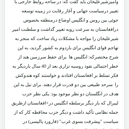
وامیرشیرعلیخان باید گفت که: در ساحه روابط خارجی با
تغییر درسیاست جهانی و آغاز رقابت در زمینه توسعه
جوئی بین روس و انگلیس اوضاع درمنطقه بخصوص
درافغانستان به سرعت روبه تغییر گذاشت و سلطنت امیر
شیرعلیخان را مواجه با مشکلات زیاد ساخت که منجر به
تهاجم قوای انگلیس برای باردوم به کشور گردید، به این
شرح مختصرکه: انگلیس ها برای حفظ سرزمین هند از
خطر احتمالی نفوذ روسیه تزاری بعد از 40 سال باردیگر به
فکر تسلط بر افغانستان افتادند و خواستند کوه هندوکش
را سرحد طبیعی بین دو قدرت قرار دهند. برای نیل به این
هدف در انگلستان دو نظر موجود بود: یکی نظر حزب
لیبرال که بار دیگر برسلطه انگلیس در÷افغانستان ازطریق
حمله نظامی تأکید داشت و دیگر حزب محافظه کار که از
سیاست "پیشرفت بسوی غرب" (فارورد پالیسی) در