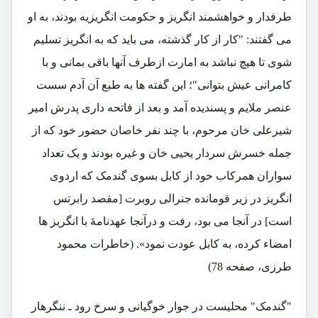
طرفدار و خواهشمند انگریز و حکومت انگریزیه بودند، به او
می گفتند: "کار از کار گذشته، می باید که به انگریز تسلیم
شوی تا هیچ نباشد به امارت ازطرف آنها باقی بمانی و با
کامرانی عیش بتوانی"؛ این گفته ها به طبع آن آدم سست
عنصر ملایم و پسندیده آمد و بعد از فاتحه داری پدرش امیر
شیرعلی خان مرحوم، با چند نفر خاصان حضور خود که از
جمله خسرش سردار یحیی خان و غیره بودند و یک تعداد
سواران همرکاب خود از کابل بسوی گندمک که اردوی
انگریز در زیر قومانده جنرالی روبرت [مقصد رابرتس
است] در آنجا می بود، رفت و درآنجا عهدنامۀ با انگریز ها
امضاء کرده، به کابل عودت نمود».
(خاطرات محمود
طرزی، صفحه 78)
"گندمک" محلیست در جوار خوگیانی و سرخ رود ـ ننگرهار