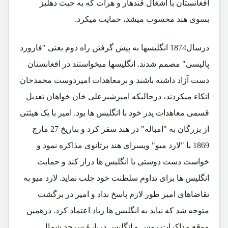
افغانستان با اشغال قندهار و هرات که به حیث دهلیز
بسوی هند محسوب میشد، حمایت میکرد.
درسال1874 انگلیسها به پیش گرفتن راه دوم یعنی "فارورد
پالیسی" مصمم شدند. انگلیسها میخواستند در افغانستان
دست آزاد داشته باشند و برمعاهدات امیردوست محمدخان
اتکاء میکردند، درحالیکه امیرشیرعلی خان خواهان تعدیل
قسمی معاهدات پدر خود با انگلیس ها بود. امیر با یک هیئتی
از بزرگان به "امباله" در هند سفر کرد و بتاریخ 27 مارچ
1869 با "لارد میو" ویسرای هند برتانوی مذاکره نمود و
خواست دست دوستی با انگلیس ها دراز کند و حمایت
انگلیس ها برای تداوم سلطنت خود جلب نماید. لارد میو به
تقاضاهای امیر طور لازم پاسخ نداد و امیر در برگشت
متوجه شد که نباید به انگلیس ها زیاد اعتماد کرد. درهمین
موقع مذاکرات روس و انگلیس دربارۀ سرحد شمال