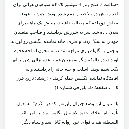
«ساعت 7 صبح روز 3 سپتمبر 1979م سپاهیان هراتی برای
اخذ معاش در بالاحصار جمع شده بودند، چون به عوض
معاش دوماهه که مطالبه داشتند، معاش یک ماهه برای
شدن داده شد، سر به شورش برداشتند و صاحب منصبان
خود را به سنگ زدند و طرف خانه نماینده انگلیس رو آوردند
و چون به گلوله باری مواجه شدند، به مخزن اسلحه هجوم
آوردند، درحالیکه دیگر سپاهیان هم با عده اهالی شهر با آنها
یکجا شده بودند، اسلحه و جبه خانه را برداشتند و به
اقامتگاه نماینده انگلیس حمله کردند.»
(رشتیا: تاریخ قرن
19...، صفحه332، پاورقی شماره 1)
با شنیدن این وضع جنرال رابرتس که در "کُرم" مشغول
تأمین این علاقه جدید الاشغال انگلیس بود، به امر نائب
السلطنه هند با قوای خود روانه کابل شد و سپاه دیگر