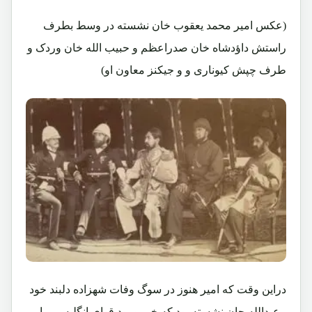
(عکس امیر محمد یعقوب خان نشسته در وسط بطرف
راستش داؤدشاه خان صدراعظم و حبیب الله خان وردک و
طرف چپش کیوناری و و جیکنز معاون او)
دراین وقت که امیر هنوز در سوگ وفات شهزاده دلبند خود
ـ عبدالله جان نشسته بود که خبر ورود قوای انگلیسی را