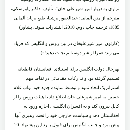
تزاری به دربار امیر شیرعلی خان"، تألیف: داکتر یاورسکی،
مترجم از متن آلمانی: عبدالغفور برشنا، طبع بزبان آلمانی
1885، ترجمه چاپ دوم، 2010، انتشارات میوند، پشاور)
(کارتون امیر شیرعلیخان در بین روس و انگلیس که فریاد
می زند: «مرا از شر دوستانم نجات دهید!»)
بهرحال دولت انگلیس برای استیلای افغانستان قاطعانه
تصمیم گرفته بود و تدارکات مقدماتی در نقاط مهم
استراتژیک اتخاد نمود و توسط نماینده جدید خود نواب غلام
حسین به امیر شیرعلی خان اطلاع داد تا هیئت روس را از
کابل بیرون کند و به افسران انگلیسی اجازه ورود به
افغانستان دهد و سیاست خارجی خود را تحت رهبری آنها
پیش ببرد و جانب انگلیس برای قبول یا رد این پیشنهاد 20