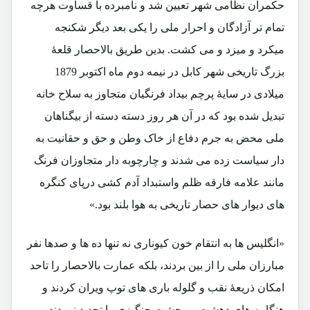
حکمران نظامی شهر تعیین شد و نامبرده با قساوت هرچه
تمام تر آزادگان و احرار ملی را یکی بعد دیگر شکنجه
میکرد و میزد و می کشت. بدین طریق بالاحصار قلعۀ
بزرگ تاریخی شهر کابل در نیمه دوم ماه اکتوبر 1879
میلادی در سایۀ پرچم بیداد فرنگیان متجاوز به سلاح خانه
تبدیل شده بود که در آن هر روز دسته دسته از بیگناهان
ملی محض به جرم دفاع از خاک وطن و حق و حقانیت به
دار سیاست زده می شدند و چارچوبه دار متجاوزان فرنگ
مانند علامه فارقه ظلم واستبداد آدم کشی درپای کنگره
های دیوار های حصار تاریخی به هوا بلند بود.»
«انگلیس ها به انتقام خون کیوناری نه تنها ده ها و صدها نفر
مبارزان ملی را از بین بردند، بلکه عمارت بالاحصار را تاحد
امکان ذریعۀ نقب و گلوله باری های توپ ویران کردند و
هنگامه های دهشت و وحشت چنگیزی را تجدید نمودند.