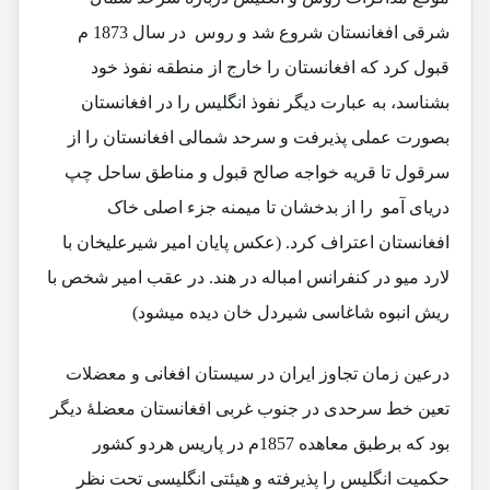
شرقی افغانستان شروع شد و روس در سال 1873 م
قبول کرد که افغانستان را خارج از منطقه نفوذ خود
بشناسد، به عبارت دیگر نفوذ انگلیس را در افغانستان
بصورت عملی پذیرفت و سرحد شمالی افغانستان را از
سرقول تا قریه خواجه صالح قبول و مناطق ساحل چپ
دریای آمو را از بدخشان تا میمنه جزء اصلی خاک
افغانستان اعتراف کرد.
(عکس پایان امیر شیرعلیخان با
لارد میو در کنفرانس امباله در هند. در عقب امیر شخص با
ریش انبوه شاغاسی شیردل خان دیده میشود)
درعین زمان تجاوز ایران در سیستان افغانی و معضلات
تعین خط سرحدی در جنوب غربی افغانستان معضلۀ دیگر
بود که برطبق معاهده 1857م در پاریس هردو کشور
حکمیت انگلیس را پذیرفته و هیئتی انگلیسی تحت نظر