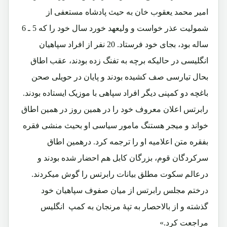
امیر محمد یعقوب خان به حیث پادشاه مستعفی از
شمولیت عذر خواست و ولیعهد خورد سال خود را که 5 ـ 6
ساله بود، بجای خود فرستاد. 20 نفر از افراد سپاهیان
انگلیسی در حالیکه برچه به تفنگ زده بودند، عقب اطاق
بحال تیارسی صف کشیده بودند و پایان در حویلی صحن
باغچه دو کمپنی دیگر افراد سپاهی با موزیک ایستاده بودند.
رابرتس اعلان معروف خود را در همین روز در همین اطاق
خواند و میجر هستنگ مامور سیاسی او بحیث منشی فقره
بفقره متن اعلامیه او را ترجمه کرد. درهمین اطاق
سرکردگان قوم، بزرگان کابل هم احضار شده بودند و
درعالم سکوت مطلق بیانات رابرتس را گوش میکردند.
درختم مجلس رابرتس از میان صفوف سپاهیان خود
گذشته و از بالاحصار به تپۀ مرنجان به کمپ انگلیس
مراجعت کرد.»