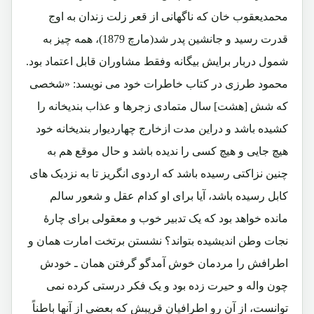
محمدیعقوب خان که ناگهانی از قعر زلت زندان به اوج
قدرت رسید و جانشین پدر شد(مارچ 1879)، همه چیز به
شمول دربار برایش بیگانه وفقط مشاوران قابل اعتماد بود.
محمود طرزی در کتاب خاطرات خود می نویسد: «شخصی
که شش
[هشت]
سال متمادی زجرها و عذاب بندیخانه را
کشیده باشد و دراین مدت ازخارج چهاردیوار بندیخانه خود
هیچ جایی و هیچ کسی را ندیده باشد و حال موقع هم به
چنین نزاکتی رسیده باشد که اردوی انگریز تا به نزدیک های
کابل رسیده باشد، آیا برای او کدام عقل و شعور سالم
مانده خواهد بود که یک تدبیر خوب و معقولی برای چارۀ
نجات وطن اندیشیده بتواند؟ نشستن برتخت امارت همان و
اطرافش را مردمان خوش آمدگو گرفتن همان ـ خودش
چون واله و حیرت زده بود و یک فکر درستی کرده نمی
توانست، از آن رو اطرافیان قریبش که بعضی از آنها باطناً