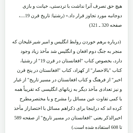
هیچ حق تصرف آنرا نداشت با تردستی، خیانت و بازی
دوجانبه مورد تجاوز قرار داد.»
(رشتیا: تاریخ قرن 19....،
صفحه 320 ـ 321)
(درباره برهم خوردن روابط انگلیس و امیر شیرعلیخان که
منجر به جنگ دوم افغان و انگلیس شد مآخذ زیاد وجود
دارد، بخصوص کتاب "افغانستان در قرن 19" از رشتیا،
کتاب "بالاحصار" از کهزاد، کتاب "افغانستان در پنج قرن
اخیر" از فرهنگ و کتاب افغانستان در مسیر تاریخ" از غبار
و نیز تعدادی مآخذ دیگر به زبانهای انگلیسی که تقریباً همه
با کمی تفاوت عین مسائل را مشرح و یا مختصرمطرح
کرده اند که دراینجا برای ذکراهم مسائل با اختصاراز مأخذ
اخیرالذکر یعنی "افغانستان در مسیر تاریخ" از صفحه 589
تا 608 استفاده شده است.)