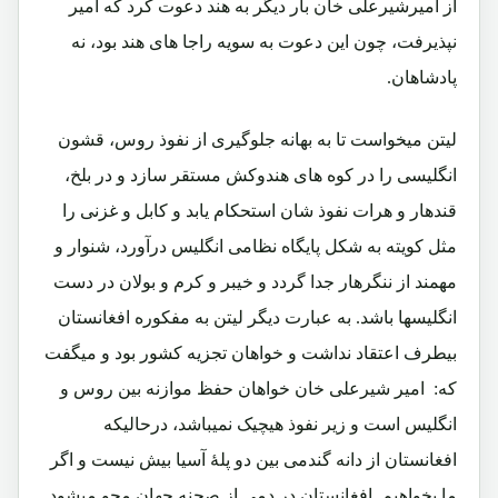
از امیرشیرعلی خان بار دیگر به هند دعوت کرد که امیر
نپذیرفت، چون این دعوت به سویه راجا های هند بود، نه
پادشاهان.
لیتن میخواست تا به بهانه جلوگیری از نفوذ روس، قشون
انگلیسی را در کوه های هندوکش مستقر سازد و در بلخ،
قندهار و هرات نفوذ شان استحکام یابد و کابل و غزنی را
مثل کویته به شکل پایگاه نظامی انگلیس درآورد، شنوار و
مهمند از ننگرهار جدا گردد و خیبر و کرم و بولان در دست
انگلیسها باشد. به عبارت دیگر لیتن به مفکوره افغانستان
بیطرف اعتقاد نداشت و خواهان تجزیه کشور بود و میگفت
که: امیر شیرعلی خان خواهان حفظ موازنه بین روس و
انگلیس است و زیر نفوذ هیچیک نمیباشد، درحالیکه
افغانستان از دانه گندمی بین دو پلۀ آسیا بیش نیست و اگر
ما بخواهیم افغانستان در دمی از صحنه جهان محو میشود.