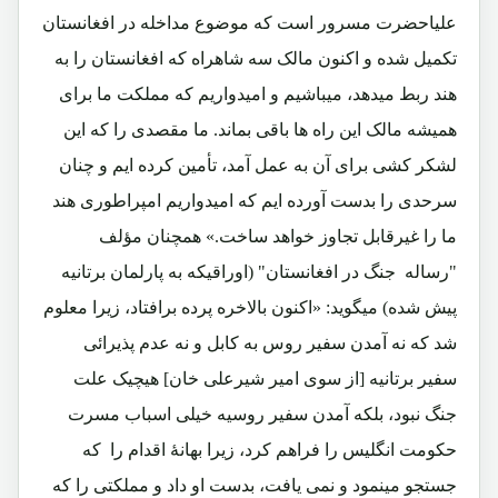
علیاحضرت مسرور است که موضوع مداخله در افغانستان
تکمیل شده و اکنون مالک سه شاهراه که افغانستان را به
هند ربط میدهد، میباشیم و امیدواریم که مملکت ما برای
همیشه مالک این راه ها باقی بماند. ما مقصدی را که این
لشکر کشی برای آن به عمل آمد، تأمین کرده ایم و چنان
سرحدی را بدست آورده ایم که امیدواریم امپراطوری هند
ما را غیرقابل تجاوز خواهد ساخت.» همچنان مؤلف
"رساله جنگ در افغانستان"
(اوراقیکه به پارلمان برتانیه
پیش شده)
میگوید: «اکنون بالاخره پرده برافتاد، زیرا معلوم
شد که نه آمدن سفیر روس به کابل و نه عدم پذیرائی
سفیر برتانیه
[از سوی امیر شیرعلی خان]
هیچیک علت
جنگ نبود، بلکه آمدن سفیر روسیه خیلی اسباب مسرت
حکومت انگلیس را فراهم کرد، زیرا بهانۀ اقدام را که
جستجو مینمود و نمی یافت، بدست او داد و مملکتی را که