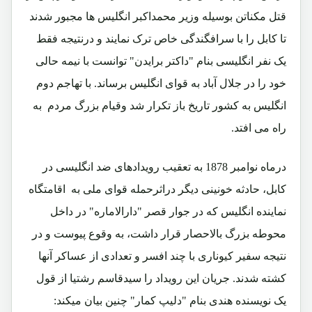
قتل مکناتن بوسیله وزیر محمداکبر انگلیس ها مجبور شدند
تا کابل را با سرافگندگی خاص ترک نمایند و درنتیجه فقط
یک نفر انگلیسی بنام "داکتر برایدن" توانست با نیمه حالی
خود را در جلال آباد به قوای انگلیس برساند. با تهاجم دوم
انگلیس به کشور تاریخ باز تکرار شد وقیام بزرگ مردم به
راه می افتد.
درماه نوامبر 1878 به تعقیب رویدادهای ضد انگلیسی در
کابل، حادثه خونینی دیگر دراثرحمله قوای ملی به اقامتگاه
نماینده انگلیس که در جوار قصر "دارالاماره" در داخل
محوطه بزرگ بالاحصار قرار داشت، به وقوع پیوست و در
نتیجه سفیر کیوناری با چند افسر و تعدادی از عساکر آنها
کشته شدند. جریان این رویداد را سیدقاسم رشتیا از قول
یک نویسنده هندی بنام "دلیپ کمار" چنین بیان میکند: