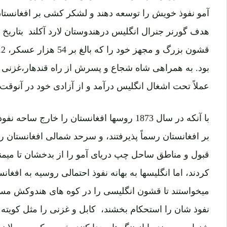
آمو نفوذ خویش را توسعه دهند و لشکر کشی بر افغانستا
بود. به همراهی شاه شجاع و پسرش از راه قندهار،غزنی ب
عملاً تحت اشغال انگلیس درآمد و از آزادی خود در آنوقت
با آنکه در سال 1873 روسها افغانستان را خارج س
بر افغانستان رسماً پذیرفتند، و سرحد شمالی افغانستان ر
قبول و مناطق ساحل چپ دریای آمو را از بدخشان تا میم
کردند، اما انگلیسها به بهانه نفوذ احتمالی روسیه به افغا
میخواستند تا قشون انگلیسی را در کوه های هندوکش مستق
نفوذ شان را استحکام بخشند، کابل و غزنی را مثل کویته 
شنوار و مهمند را از ننگرهار جدا کنند، خیبر و کرم و بولان