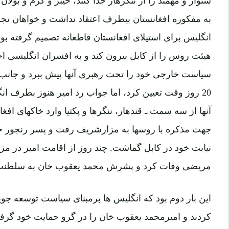
به مفکوره افغانستان بیطرف اعتقاد نداشت و خواهان تج
انگلیس برای استیلای افغانستان قاطعانه تصمیم گرفته بود
هیئت روس را از کابل بیرون کند و به افسران انگلیسی اجا
سیاست خارجی خود را تحت رهبری آنها پیش ببرد و جانب ا
20 روز وقت تعیین کرد، اما جواب رد امیر هنوز بطرف ا
آنها از سه سمت ـ قندهار، ننگرها و پکتیا وارد خاکهای افغا
جهت مذکره با روسها به مزارشریف رفت و پسر رنجور خ
نیابت خود در کابل گماشت. چند روز از اقامت امیر در مز
مریضی وفات کرد و پشرش محمد یعقوب خان به سلطنت
این بار دوم بود که انگلیس ها برمبنای سیاست توسعه جو
کردند و امیرمحمد یعقوب خان را در گرو حمایت خود گرفتند