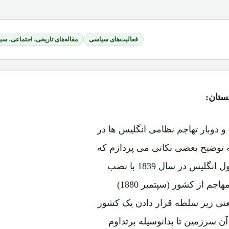
فعالیت‌های سیاسی
مقاله‌های تاریخی، اجتماعی، س
ستان:
پس از بررسی مختصر اوضاع افغانستان در طول قرن 19 و دوبار تهاجم نظامی انگلیس ها در
ه توضیح بعضی نکاتی می پردازم که
بطور کل دال بر فقدان آزادی کشورخاصتاً از آغاز تهاجم اول انگلیس در سال 1839 با نصب
شاه شجاع در مقام سلطنت الی ختم آن یعنی ترک قوای مهاجم از کشور (سپتمبر 1880)
یعنی زیر سلطه قرار دادن یک کشور
آن سرزمین تا بدانوسیله برتداوم