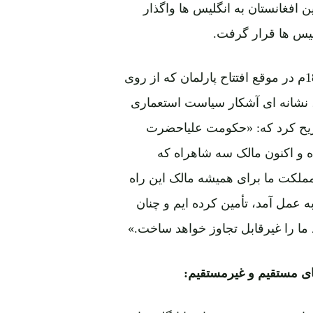
افغانستان به انگلیس ها واگذار
لیس ها قرار گرفت.
اعتراف صدراعظم انگلیس"دیزرائیلی" در 13 فبروری 1879م در موقع افتتاح پارلمان که از روی
 نشانه ای آشکار سیاست استعماری
 تصریح کرد که: «حکومت علیاحضرت
و اکنون مالک سه شاهراه که
 مملکت ما برای همیشه مالک این راه
 عمل آمد، تأمین کرده ایم و چنان
ما را غیرقابل تجاوز خواهد ساخت.»