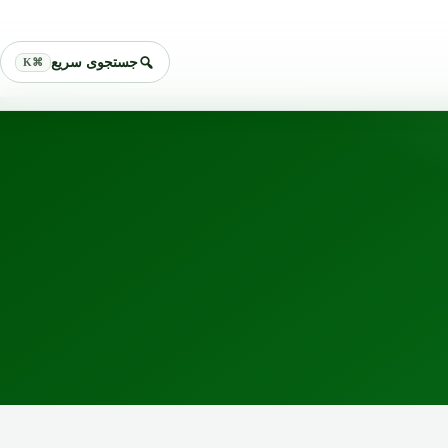
جستجوی سریع
⌘K