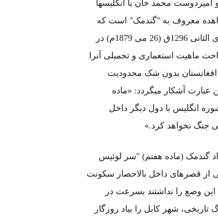
 امیردوست محمد خان با انگلیسها
 معاهده معروف به "گندمک" است که
زیر فشار انگلیسها با امیرمحمد یعقوب خان بتاریخ 4 جمادی الثانی 1296ق (26 می 1879م) در
ضاحت ماهیت استعماری و تحمیلی آنرا
ل افغانستان بدون شک محدودیت
ین عبارت آشکار میگردد: «ماده
وره انگلیس با دول دیگر داخل
ی جنگ نخواهد کرد.»
اد گندمک (ماده هفتم) "سر لوئیس
یکی از قصرهای داخل بالاحصار سکونت
 این وضع را نداشتند بسرعت در
 تاریخی، شهر کابل را بیاد روزگار