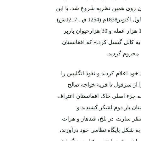
ن روی همین نظریه شروع شد. با این
هدف گورنر جنرال انگلیس درهندوستان لارد آکلند بتاریخ اول اکتوبر1838م (1254 ق ـ 1217ش)
قشون بزرگ و مجهز خود را که بالغ بر 54 هزار عسکر، 12 هزار عمله و 30 هزارحیوان باربر
ه کابل گسیل کرد.» که افغانستان
 محروم گردید.
احه نفوذ خود اعلام کردند و نفوذ انگلیس را
ا از سرقول تا قریه خواجه صالح
نه جزء اصلی خاک افغانستان اعتراف
نستان بار دوم لشکر کشیدند و
ر سازند، در بلخ، قندهار و هرات
به شکل پایگاه نظامی خود درآورند،
 را تصرف نمایند. به عبارت دیگر لیتن