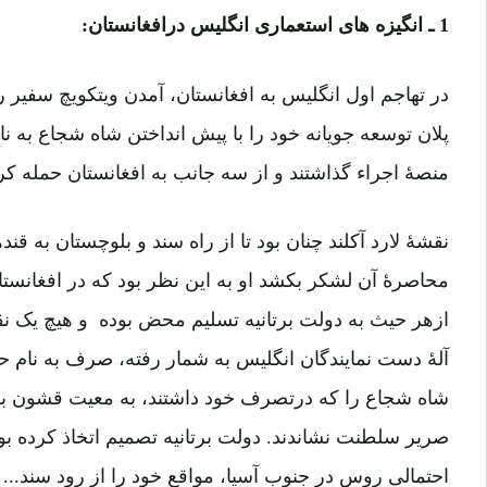
1 ـ انگیزه های استعماری انگلیس درافغانستان:
در تهاجم اول انگلیس به افغانستان، آمدن ویتکویچ سفیر رو
پلان توسعه جویانه خود را با پیش انداختن شاه شجاع به 
منصۀ اجراء گذاشتند و از سه جانب به افغانستان حمله کرد
نقشۀ لارد آکلند چنان بود تا از راه سند و بلوچستان به قن
محاصرۀ آن لشکر بکشد او به این نظر بود که در افغانست
ازهر حیث به دولت برتانیه تسلیم محض بوده و هیچ یک نق
آلۀ دست نمایندگان انگلیس به شمار رفته، صرف به نام حکو
شاه شجاع را که درتصرف خود داشتند، به معیت قشون بزرگ
صریر سلطنت نشاندند. دولت برتانیه تصمیم اتخاذ کرده بود
احتمالی روس در جنوب آسیا، مواقع خود را از رود سند... ت