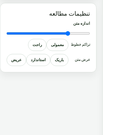
تنظیمات مطالعه
اندازه متن
معمولی
راحت
تراکم خطوط
باریک
استاندارد
عریض
عرض متن