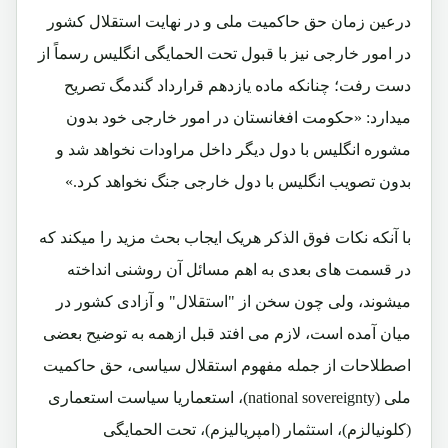
درعین زمان حق حاکمیت ملی و در نهایت استقلال کشور
در امور خارجی نیز با قبول تحت الحمایگی انگلیس رسماً از
دست رفت؛ چنانکه ماده یازدهم قرارداد گندمگ تصریح
میدارد: «
حکومت افغانستان در امور خارجی خود بدون
مشوره انگلیس با دول دیگر داخل مراودات نخواهد شد و
بدون تصویب انگلیس با دول خارجی جنگ نخواهد کرد.»
با آنکه نکات فوق الذکر هریک ایجاب بحث مزید را میکند که
در قسمت های بعدی به اهم مسائل آن روشنی انداخته
میشوند، ولی چون سخن از "استقلال" و آزادی کشور در
میان آمده است، لازم می افتد قبل ازهمه به توضیح بعضی
اصطلاحات از جمله مفهوم استقلال سیاسی،
حق حاکمیت
ملی
(national sovereignty)،
استعماریا سیاست استعماری
(کلونیالزم)، استثمار (امپریالیزم)، تحت الحمایگی