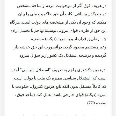
درتعریف فوق اگر از موجودیت مردم و ساحۀ مشخص
دولت بگذریم، باقی نکات آن حق حاکمیت ملی را بیان
میکند که وجود آن یکی از مشخصه های دولت است. هرگاه
این حق از طرف قوای بیرونی بوسیلۀ تهاجم یا تحمیل اراده
چه ازطریق قرارداد و یا امریه (دیکته) مستقیم
وغیرمستقیم محدود گردد، درآنصورت این حق خدشه دار
گردیده و درنتیجه استقلال یک کشور زیر سؤال میرود.
درهمین دکشنری راجع به تعریف "استقلال سیاسی" آمده
است که: استقلال سیاسی ممیزه یک ملت یا دولت است
که کاملاً مستقل بدون آنکه تابع هرنوع کنترول، حکومت یا
امریه (دیکته) قوای خارجی باشد، عمل کند.
(مأخذ فوق ،
صفحه 770)