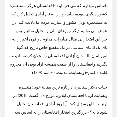
اقتباس میدارم که می فرماید:
«
افغانستان هرگز مستعمره
کشور دیگری نبوده، نباید روز را به نام آزادی تجلیل کرد که
به مستعمره بودن کشور و اسارت مردم ما دلالت کند. در
عوض می توانیم دیگر روزهای ملی را تجلیل نمائیم. پس
چرا این افتخار بی مثال مبارزات مداوم دو قرن اخیر را به
پای یک ادعای سیاسی در یک مقطع خاص تاریخ که گویا
امیر امان الله خان آزادی افغانستان را اعلان کرده، نادیده
بگیریم وافغانستان را از صفت همیشه آزاد بودن آن محروم
قلمداد کنیم»(ویبسایت: مدنیت، 30 اسد 1398)
جناب داکتر ستانیزی در تازه ترین مقالۀ خود (منتشره
وبسایت آریانا افغانستان آنلاین، مورخ 28 آگست 2019) در
ارتباط با این سؤال که:
«آیا روز آزادی افغانستان تجلیل
شود یا نه؟»
بزرگترین افتخار افغانستان را به اساس سه