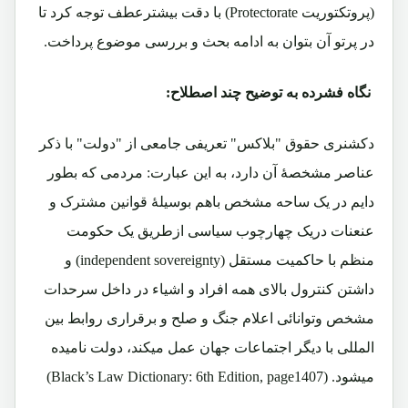
(پروتکتوریت
Protectorate
) با دقت بیشتر
عطف توجه کرد تا
در پرتو آن بتوان به ادامه بحث و بررسی موضوع پرداخت.
نگاه فشرده به توضیح چند اصطلاح:
دکشنری حقوق "بلاکس" تعریفی جامعی از "دولت" با ذکر
عناصر مشخصۀ آن دارد، به این عبارت: مردمی که بطور
دایم در یک ساحه مشخص باهم بوسیلۀ قوانین مشترک و
عنعنات دریک چهارچوب سیاسی ازطریق یک حکومت
منظم با حاکمیت مستقل
(independent sovereignty
) و
داشتن کنترول بالای همه افراد و اشیاء در داخل سرحدات
مشخص وتوانائی اعلام جنگ و صلح و برقراری روابط بین
المللی با دیگر اجتماعات جهان عمل میکند، دولت نامیده
میشود.
(Black’s Law Dictionary: 6
Edition, page1407)
th