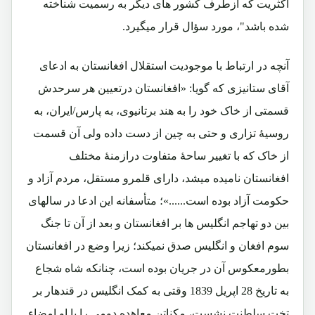
اکثریت که ازطرف کشور های دیگر به رسمیت شناخته
شده باشد"، مورد سؤال قرار میگیرد.
آنچه در ارتباط با موجودیت استقلال افغانستان به ادعای
آقای ستانیزی که گویا:
«افغانستان درتعیین هر سرحدش
قسمتی از خاک خود را به هند برتانیوی، به پارس/ایران، به
روسیهٔ تزاری و حتی به چین از دست داده ولی آن قسمت
از خاک که با تغییر ساحهٔ متفاوت درازمنهٔ مختلف
افغانستان نامیده میشد، دارای قلمرو مستقل، مردم آزاد و
حکومت آزاد بوده است......»
؛ متأسفانه این ادعا در سالهای
بین دو تهاجم انگلیس ها بر افغانستان و بعد از آن تا جنگ
سوم افغان و انگلیس صدق نمیکند؛ زیرا وضع در افغانستان
بطورمعکوس آن در جریان بوده است، چنانکه شاه شجاع
به تاریخ 28 اپریل 1839 وقتی به کمک انگلیس در قندهار بر
تخت سلطنت نشست، مکناتن معاهده دومی را با او امضاء