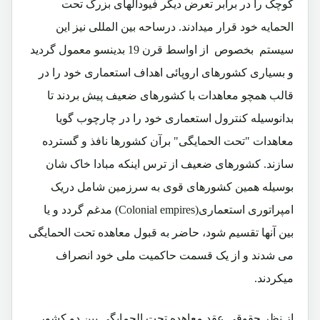
کوچک را در برابر تعرض دیگر فیودالهای بزرگ تحت
الحمایه خود قرار میدادند. درساحه بین المللی نیز این
سیستم بخصوص از اواسط قرن 19 بدینسو معمول گردید
و بسیاری کشورهای اروپائی اهداف استعماری خود را در
قالب همچو معاهدات با کشورهای ضعیف پیش بردند تا
بدانوسیله کنترول استعماری خود را در چارچوب گویا
معاهدات "تحت الحمایگی" برآن کشورها نافذ و گسترده
سازند. کشورهای ضعیف از ترس اینکه مبادا خاک شان
بوسیله همین کشورهای قوی به سرزمین شامل دریک
امپراتوری استعماری
(Colonial empires)
مدغم گردد و یا
بین آنها تقسیم شود، حاضر به قبول معاهده تحت الحمایگی
می شدند و از یک قسمت حاکمیت ملی خود انصراف
میکردند.
از نظر حقوقی عقد معاهده تحت الحمایگی بین دو کشور