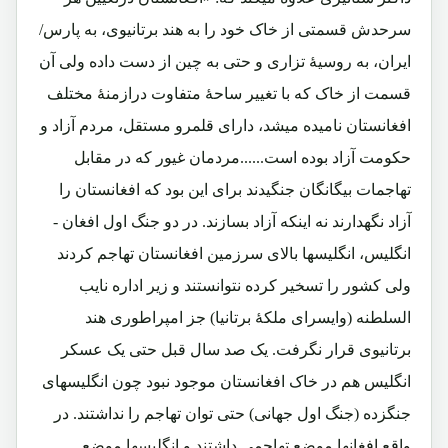
سرحدش قسمتی از خاک خود را به هند برتانیوی، به پارس/
ایران، به روسیهٔ تزاری و حتی به چین از دست داده ولی آن
قسمت از خاک که با تغییر ساحهٔ متفاوت درازمنهٔ مختلف
افغانستان نامیده میشد، دارای قلمرو مستقل، مردم آزاد و
حکومت آزاد بوده است......مردمان غیور که در مقابل
تهاجمات بیگانگان جنگیدند برای این بود که افغانستان را
آزاد نگهدارند نه اینکه آزاد بسازند. در دو جنگ اول افغان -
انگلیس، انگلیسها بالای سرزمین افغانستان تهاجم کردند
ولی کشور را تسخیر کرده نتوانستند و زیر اداره نایب
السلطنه (وایسرای ملکۀ برتانیا) جز امپراطوری هند
برتانیوی قرار نگرفت. یک صد سال قبل حتی یک عسکر
انگلیس هم در خاک افغانستان موجود نبود چون انگلیسهای
جنگزده (جنگ اول جهانی) حتی توان تهاجم را نداشتند. در
واقع افغانها موضع تهاجمی داشتند و انگلیسها موضع