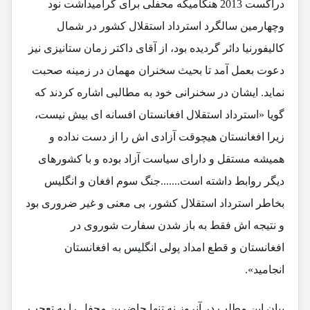
درآگست 2013 هنگامیکه محفلی برای گرامیداشت نود
وچهارمین سالگرد استرداد استقلال کشور در شمال
کالیفورنیا دائر گردیده بود، از آقای داکتر زمان ستانیزی نیز
دعوت بعمل آمد تا بحیث سخنران مهمان در زمینه صحبت
نماید. ایشان در سخنرانی خود به مطالبی اشاره کردند که
گویا
«استرداد استقلال افغانستان افسانه ای بیش نیست،
زیرا افغانستان هیچوقت آزادی اش را از دست نداده و
همیشه مستقل و دارای سیاست آزاد بوده و با کشورهای
دیگر روابط داشته است.......جنگ سوم افغان و انگلیس
بخاطر استرداد استقلال کشور، بی معنی و غیر ضروری بود
و نتیجه اش فقط به باز شدن سفارت شوروی در
افغانستان و قطع امداد پولی انگلیس به افغانستان
انجامید».
بیان این مطلب در آنروز نه تنها حاضرین محفل را به تعجب