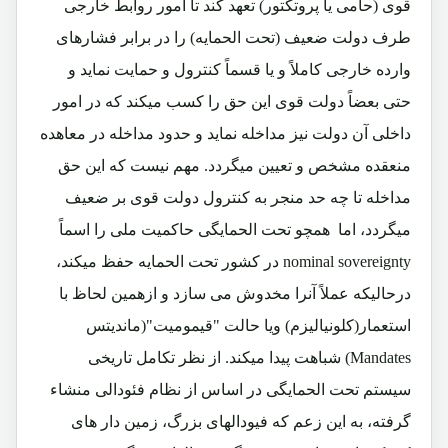
قوی (حامی یا پروتکتور) تعهد کند تا امور روابط خارجی
طرف دولت ضعیف (تحت الحمایه) را در برابر فشارهای
وارده خارجی کاملاً و یا قسماً کنترول و حمایت نماید و
حتی بعضاً دولت قوی این حق را کسب میکند که در امور
داخلی آن دولت نیز مداخله نماید و حدود مداخله در معاهده
منعقده مشخص و تعیین میگردد. مهم نیست که این حق
مداخله تا چه حد منجر به کنترول دولت قوی بر ضعیف
میگردد، اما همچو تحت الحمایگی حاکمیت ملی را اسماً
nominal sovereignty
در کشور تحت الحمایه حفظ میکند،
درحالیکه عملاً آنرا مخدوش می سازد و ازهمین لحاظ با
استعمار(کلونیالیزم) ویا حالت "قیمومیت"(ماندیتس
Mandates
) شباهت پیدا میکند. از نظر تکامل تاریخی
سیستم تحت الحمایگی در اساس از نظام فئودالی منشاء
گرفته، به این زعم که فیودالهای بزرگ، زمین دار های