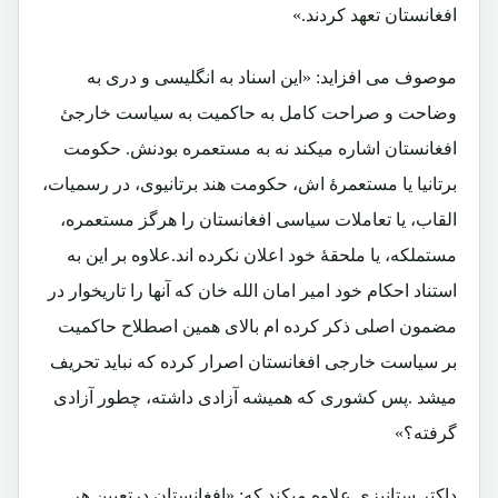
افغانستان تعهد کردند.»
موصوف می افزاید:
«این اسناد به انگلیسی و دری به
وضاحت و صراحت کامل به حاکمیت به سیاست خارجئ
افغانستان اشاره میکند نه به مستعمره بودنش. حکومت
برتانیا یا مستعمرهٔ اش، حکومت هند برتانیوی، در رسمیات،
القاب، یا تعاملات سیاسی افغانستان را هرگز مستعمره،
مستملکه، یا ملحقهٔ خود اعلان نکرده اند.علاوه بر این به
استناد احکام خود امیر امان الله خان که آنها را تاریخوار در
مضمون اصلی ذکر کرده ام بالای همین اصطلاح حاکمیت
بر سیاست خارجی افغانستان اصرار کرده که نباید تحریف
میشد
.
پس کشوری که همیشه آزادی داشته، چطور آزادی
گرفته؟»
داکتر ستانیزی علاوه میکند که:
«افغانستان درتعیین هر