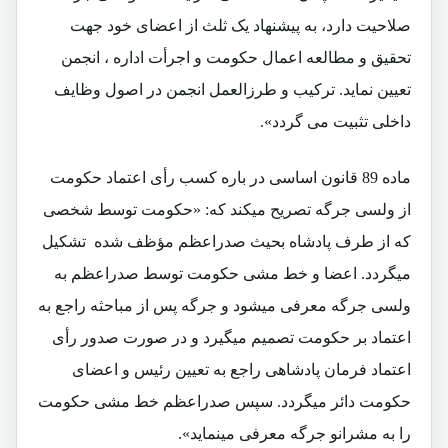
صلاحيت دارد، به پيشنهاد يک ثلث از اعضای خود جهت
تحقيق و مطالعه اعمال حکومت و اجرأت اداره ، انجمن
تعيين نمايد. ترکيب و طرزالعمل انجمن در اصول وظايف
داخلی تثبيت می گردد».
ماده 89 قانون اساسی در باره کسب رأی اعتماد حکومت
از ولسی جرگه تصريح ميکند که: «حکومت توسط شخصی
که از طرف پادشاه بحيث صدراعظم مؤظف شده تشکيل
ميگردد. اعضا و خط مشی حکومت توسط صدراعظم به
ولسی جرگه معرفی ميشود و جرگه پس از مباحثه راجع به
اعتماد بر حکومت تصميم ميگيرد و در صورت صدور رأی
اعتماد فرمان پادشاهی راجع به تعيين رئيس و اعضای
حکومت دائر ميگردد. سپس صدراعظم خط مشی حکومت
را به مشرانو جرگه معرفی مينمايد».