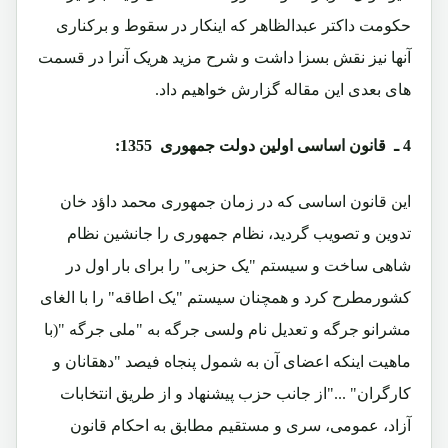
حکومت داکتر عبدالظاهر که اینکار در سقوط و برکناری
آنها نیز نقش بسزا داشت و شرح مزید هریک آنرا در قسمت
های بعدی این مقاله گزارش خواهیم داد.
4 ـ
قانون اساسی اولین دولت جمهوری 1355:
اين قانون اساسی که در زمان جمهوری محمد داؤد خان
تدوين و تصويب گرديد، نظام جمهوری را جانشين نظام
شاهی ساخت و سيستم "یک حزبی" را برای بار اول در
کشورمطرح کرد و همچنان سيستم "یک اطاقه" را با الغای
مشرانو جرگه و تعديل نام ولسی جرگه به "ملی جرگه "(با
ماهيت اينکه اعضای آن به شمول پنجاه فيصد "دهقانان و
کارگران" ..."از جانب حزب پيشنهاد و از طريق انتخابات
آزاد، عمومی، سری و مستقيم مطابق به احکام قانون