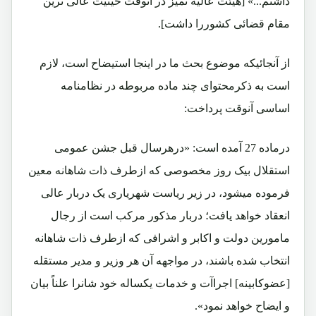
داشتم...» [هیئت عالیه تمیز در آنوقت حیثیت عالی ترین
مقام قضائی کشوررا داشت].
از آنجائیکه موضوع بحث ما در اینجا استیضاح است، لازم
است به ذکرمحتوای چند ماده مربوطه در نظامنامه
اساسی آنوقت پرداخت:
درماده 27 آمده است: «درهرسال قبل جشن عمومی
استقلال بیک روز مخصوصی که ازطرف ذات شاهانه معین
فرموده میشود، در زیر ریاست شهریاری یک دربار عالی
انعقاد خواهد یافت؛ دربار مذکور مرکب است از رجال
مامورین دولت و اکابر و اشرافی که ازطرف ذات شاهانه
انتخاب شده باشند، در مواجهه آن هر وزیر و مدیر مستقله
[عضوکابینه] اجراآت و خدمات یکساله خود شانرا علناً بیان
و ایضاح خواهد نمود».