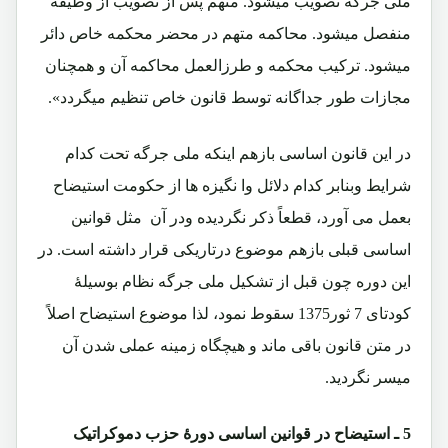
ملی جرگه تصويب ميشود. متهم پس از تصويب از وظيفه
منفصل ميشود. محاکمه متهم در محضر محکمه خاص دائر
ميشود. ترکيب محکمه و طرزالعمل محاکمه آن و همچنان
مجازات طور جداگانه توسط قانون خاص تنظيم ميگردد».
در اين قانون اساسی بازهم اينکه ملی جرگه تحت کدام
شرايط وبنابر کدام دلائل وا نگيزه ها از حکومت استيضاح
بعمل می آورد، قطعاً ذکر نگرديده ودر آن مثل قوانين
اساسی قبلی بازهم موضوع درتاريکی قرار داشته است. در
این دوره چون قبل از تشکیل ملی جرگه نظام بوسیلۀ
کودتای 7 ثور1375 سقوط نمود، لذا موضوع استیضاح اصلاً
در متن قانون باقی ماند و هیچگاه زمینه عملی شدن آن
میسر نگردید.
5 ـ
استیضاح در قوانین اساسی دورۀ حزب دموکراتیک