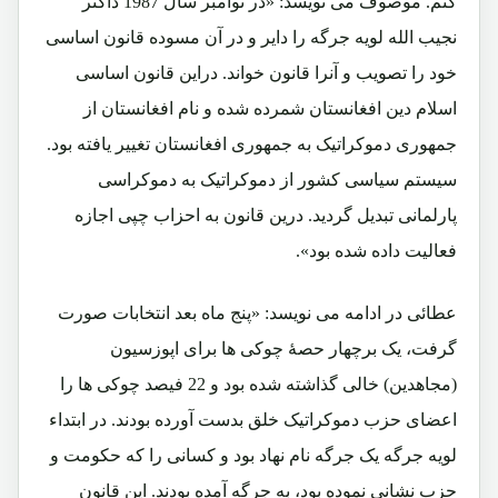
کنم. موصوف می نویسد: «در نوامبر سال 1987 داکتر
نجیب الله لویه جرگه را دایر و در آن مسوده قانون اساسی
خود را تصویب و آنرا قانون خواند. دراین قانون اساسی
اسلام دین افغانستان شمرده شده و نام افغانستان از
جمهوری دموکراتیک به جمهوری افغانستان تغییر یافته بود.
سیستم سیاسی کشور از دموکراتیک به دموکراسی
پارلمانی تبدیل گردید. درین قانون به احزاب چپی اجازه
فعالیت داده شده بود».
عطائی در ادامه می نویسد: «پنج ماه بعد انتخابات صورت
گرفت، یک برچهار حصۀ چوکی ها برای اپوزسیون
(مجاهدین) خالی گذاشته شده بود و 22 فیصد چوکی ها را
اعضای حزب دموکراتیک خلق بدست آورده بودند. در ابتداء
لویه جرگه یک جرگه نام نهاد بود و کسانی را که حکومت و
حزب نشانی نموده بود، به جرگه آمده بودند. این قانون