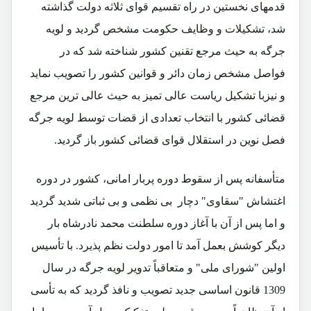
قدمهای نخستین در راه تقسیم قوای ثلاثه دولت گذاشته
شد، تشکیلات و وظایف حکومت مشخص گردید و لویه
جرگه به حیث مرجع تقنین کشور شناخته شد که در
فواصل مشخص زمان دائر و قوانین کشور را تصویب نماید
و نیزبا تشکیل ریاست عالی تمیز به حیث عالی ترین مرجع
قضائی کشور با انتخاب تعدادی از قضات توسط لویه جرگه
فصل نوین در استقلال قوای قضائی کشور باز گردید.
متأسفانه پس از سقوط دوره پربار امانی، کشور در دوره
اغتشاش "سقاوی" دچار بی نظمی و بی ثباتی شدید گردید
و اما پس از آن با آغاز دوره سلطنت محمد نادرشاه بار
دیگر کوشش بعمل آمد تا امور دولت نظم پذیرد. با تأسیس
اولین "شورای ملی" و متعاقباً تدویر لویه جرگه در سال
1309 قانون اساسی جدید تصویب و نافذ گردید که به تأسی