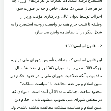
استیضاح نرفته است، اما نظارت بر کارکردهای وزراء چه
در هر سال ضمن یک محفل خاص و چه در صورت سوء
اجراآت توسط دیوان عالی و برکناری مؤقت وزیر از
وظیفه تا تثبیت جرم همه در واقعیت روحیه استیضاح را به
شکل دیگر در آن نظامنامه واضح می سازد.
2 ـ
قانون اساسی1309:
اين قانون اساسی که متعاقب تأسيس شورای ملی درلویه
جرگه 1309 تصویب و تا میزان 1343 برای مدت 34 سال
نافذ بود، باآنکه صلاحيت شورای ملی را در حدود احکام دين
مبين اسلام و نيز عدم مخالفت با "سياست مملکت"
محدود ساخت، چنانکه ماده 65 آن آمده است: «موادی که
در مجلس شورای ملی تصويب ميشود، بايد با احکام دين
مبين اسلام و سياست مملکت مخالفت نداشته باشد»، ولی