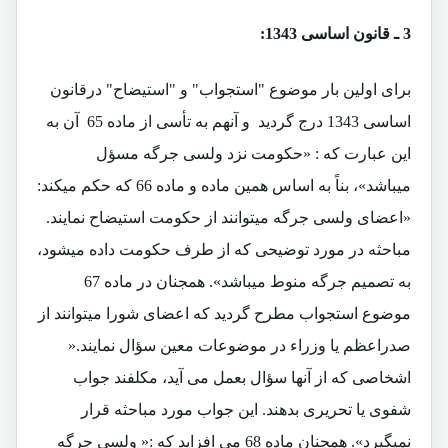
3 ـ
قانون اساسی 1343:
برای اولين بار موضوع "استجواب" و "استیضاح" درقانون
اساسی 1343 درج گردید و آنهم به تأسی از ماده 65 آن به
اين عبارت که : «حکومت نزد ولسی جرگه مسؤل
ميباشد»، بناً به اساس همين ماده و ماده 66 که حکم ميکند:
«اعضای ولسی جرگه ميتوانند از حکومت استيضاح نمايند.
مباحثه در مورد توضيحی که از طرف حکومت داده ميشود،
به تصميم جرگه منوط ميباشد». همجنان در ماده 67
موضوع استجواب مطرح گرديد که اعضای شورا ميتوانند از
صدراعظم يا وزراء در موضوعات معين سؤال نمایند.«
اشخاصی که از آنها سؤال بعمل می آيد، مکلفند جواب
شفوی يا تحريری بدهند. اين جواب مورد مباحثه قرار
نميگيرد». همچنان ماده 68 می افزايد که :« ولسی جرگه