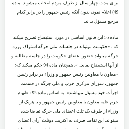
برای مدت چهار سال از طرف مردم انتخاب ميشوندـ ماده
49) اعلام نمود، بدون آنکه رئيس جمهور را در برابر کدام
مرجع مسؤل بداند.
ماده 55 اين قانون اساسی در مورد استيضاح تصریح میکند
که : «حکومت ميتواند در جلسات ملی جرگه اشتراک ورزد.
جرگه ميتواند حضور اعضای حکومت را در جلسه مطالبه و
از آنها استيضاح نمايد...». همچنان ماده 94 حکم ميکند که:
«معاون یا معاونين رئيس جمهور و وزراء در برابر رئيس
جمهور، شورای مرکزی حزب و ملی جرگه در قسمت
اجرأت خود مسؤل ميباشند». به اساس ماده 95 : «اتهام
جرم عليه معاون يا معاونين رئيس جمهور و يا هريک از
وزراء از طرف يک ثلث اعضای ملی جرگه تقاضا شده
ميتواند. اين تقاضا صرف به اکثريت دوثلث آرای اعضای