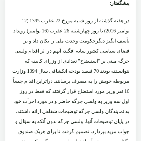
پیشگفتار:
در هفته گذشته از روز شنبه مورخ 22 عقرب 1395 (12
نوامبر 2016) تا روز چهارشنبه 26 عقرب (16 نوامبر) رویداد
تأسف انگیز دیگرحکومت وحدت ملی را تکان داد و بر
فضای سیاسی کشور سایه افگند، آنهم در اثر اقدام ولسی
جرگه مبنی بر "استیضاح" تعدادی از وزرای کابینه که
نتوانستنه بودند 70 فیصد بودجه انکشافی سال 1394 وزارت
مربوطه خویش را به مصرف برسانند. دراثراین اقدام جمعاً
16 نفر وزیر مورد استضاح قرار گرفتند که فقط در روز
اول سه وزیر به ولسی جرگه حاضر و در مورد اجرأت خود
به نمایندگان ولسی جرگه توضیحات شفاهی ارائه داشتند.
در پایان توضیحات آنها، ولسی جرگه بدون آنکه به سؤال و
جواب مزید بپردازد، تصمیم گرفت تا برای هریک صندوق