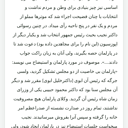
اساسی نیز چیز بنیادی برای وطن و مردم نداشت و
انتخابات با چنان فضیحت اجراء شد که موترها مملو از
مردم و یک نفر در پنج ناحیه رأی میداد. در چنین رسوائی
داکتر نجیب بحیث رئیس جمهور انتخاب شد و یکبار دیگر از
اپوزسیون (این نام را برای مجاهدین داده بود) دعوت شد تا
در پارلمان حصه بگیرند، ولی آنان به زبان راکت جواب
دادند....». موصوف در مورد پارلمان و استیضاح می نویسد:
«پارلمان بی خاصیت از دو مجلس تشکیل گردید، ولسی
جرگه که رئیس آن ابوی [داکترخلیل ابوی] مقرر شد و دیگر
آن مجلس سنا بود که داکتر محمود حبیبی یکی از وزرای
زمان شاه رئیس آن گردید. وکلای پارلمان هیچ مصروفیت
نداشتند، تمام روز در صدارت نشسته از صدراعظم امر
خانه را گرفته و سپس آنرا بفروش میرسانیدند. نجیب
میخواست جلسات استیضاح نیز در پارلمان ایجاد شود، ولی