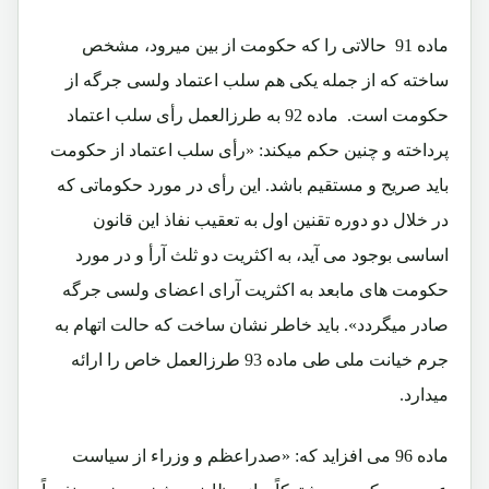
ماده 91 حالاتی را که حکومت از بین میرود، مشخص
ساخته که از جمله یکی هم سلب اعتماد ولسی جرگه از
حکومت است. ماده 92 به طرزالعمل رأی سلب اعتماد
پرداخته و چنين حکم ميکند: «رأی سلب اعتماد از حکومت
بايد صريح و مستقيم باشد. اين رأی در مورد حکوماتی که
در خلال دو دوره تقنين اول به تعقيب نفاذ اين قانون
اساسی بوجود می آيد، به اکثريت دو ثلث آرأ و در مورد
حکومت های مابعد به اکثريت آرای اعضای ولسی جرگه
صادر ميگردد». بايد خاطر نشان ساخت که حالت اتهام به
جرم خيانت ملی طی ماده 93 طرزالعمل خاص را ارائه
ميدارد.
ماده 96 می افزايد که: «صدراعظم و وزراء از سياست