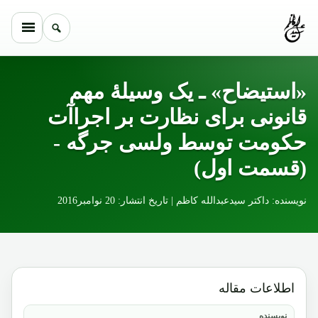
Skip to conten
«استیضاح» ـ یک وسیلۀ مهم
قانونی برای نظارت بر اجراآت
حکومت توسط ولسی جرگه -
(قسمت اول)
نویسنده: داکتر سیدعبدالله کاظم | تاریخ انتشار: 20 نوامبر2016
اطلاعات مقاله
نویسنده