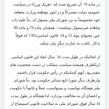
در ماده 76 آن تصریح شده که: «هريک وزراء در سياست
عموميه دولت مشترکاً و در امور مؤظفه وزارت متعلقه
خود مخصوصاً به نزد شورای ملی مسؤل اند، بناً عليه ذات
شاهانه غيرمسؤل ميباشند». همچنان ماده 79 و ماده 80
عين محتوای مواد 33 و 34 قانون اساسی1303 که فوقاً
تذکار یافت، به عبارت ديگر بيان ميکند.
از انجائيکه در طول مدت 34 سال انفاذ اين قانون اساسی
ازیکطرف هميشه سياست مملکت در دست شخصيت های
مقتدربود، آنهم کسانیکه در رأس حکومت قرار داشتند
وازطرف دیگر شورا تابع دساتير حکومت بود، بناً شورای
ملی هيچگاه نتوانست و نميتوانست عملاً و قانوناً با حکومت
و اعضای آن به مخالفت بپردازد، لذا هیچگاه در طول مدت
34 سال فوق، شورای ملی نه صلاحیت قانونی استیضاح از