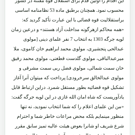
این اقدام را اولین قدم برای استقلال قوه مقننه در کشور
محسوب نمود. همچنان برطبق ماده 53 نظامنامه اساسی
براستقلالیت قوه قضائی با این عبارت تأکید گردید که:
«همه محاکم ازهرگونه مداخلت آزاد هستند» و درعین زمان
لویه جرگه 1303 به انتخاب 7 نفر علمای دینی [
مولوی
عبدالحی پنجشیری، مولوی محمد ابراهیم خان کاموی، ملا
میرعبدالباقی، مولوی گلدست قطغنی، مولوی محمد رفیق
خان سمت شمالی، مولوی فضل ربی سمت مشرقی و
مولوی عبدالخالق سرخرودی]
پرداخت که میتوان آنرا آغاز
تشکیل قوه قضائیه بطور مستقل شمرد.
دراین ارتباط قابل
یادآوریست که شاه امان الله غازی در این لویه جرگه گفت:
«من این علمای اعلام را که شما انتخاب نمودید، نه تنها
منظور مینمایم بلکه محض مراعات خاطر شما و احترام
شرع شریف او شانرا بعوض هیئت عالیه تمیز سابق مقرر