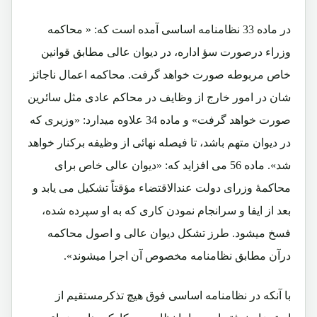
در ماده 33 نظامنامه اساسی آمده است که: « محاکمه
وزراء درصورت سؤ اداره، در ديوان عالی مطابق قوانين
خاص مربوطه صورت خواهد گرفت. محاکمه اعمال ناجائز
شان در امور خارج از وظايف در محاکم عادی مثل سائرين
صورت خواهد گرفت» و ماده 34 علاوه میدارد: «وزيری که
در ديوان متهم باشد، تا فيصله نهائی از وظيفه برکنار خواهد
شد». ماده 56 می افزاید که: «دیوان عالی خاص برای
محاکمۀ وزرای دولت عندالاقتضاء مؤقتاً تشکیل می یابد و
بعد از ایفا و سرانجام نمودن کاری که به او سپرده شده،
فسخ میشود. طرز تشکل دیوان عالی و اصول محاکمه
درآن مطابق نظامنامه مخصوص آن اجرا میشوند».
با آنکه در نظامنامه اساسی فوق هیچ تذکرمستقیم از