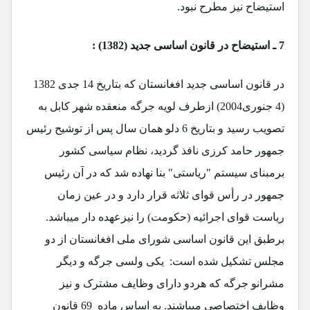
استیضاح نیز مطرح نبود.
7 ـ
استيضاح در قانون اساسی جديد (1382) :
در قانون اساسی جديد افغانستان که بتاریخ 14 جدی 1382
(4 جنوری2004) ازطرف لویه جرگه منعقده شهر کابل به
تصویب رسید و بتاریخ 6 دلو همان سال پس از توشیح رئیس
جمهور حامد کرزی نافذ گردید، نظام سياسی کشور
برمبنای سيستم "ریاستی" بنا نهاده شد که در آن رئيس
جمهور در رأس قوای ثلاثه قرار دارد و در عين زمان
رياست قوای اجرائيه (حکومت) را نيزعهده دار ميباشد.
برطبق این قانون اساسی شورای ملی افغانستان از دو
مجلس تشکيل شده است: يکی ولسی جرگه و ديگر
مشرانو جرگه که هردو دارای وظايف مشترک و نيز
وظايف اختصاصی ميباشند. به اساس ماده 69 قانون