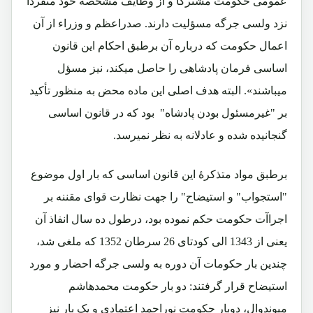
عمومی حکومت مشترکاً و از وظايف مشخصه خود منفرداً
نزد ولسی جرگه مسؤليت دارند. صدراعظم و وزراء از آن
اعمال حکومت که درباره آن برطبق احکام اين قانون
اساسی فرمان پادشاهی را حاصل ميکند، نيز مسؤل
میباشند». البته هدف اصلی اين ماده محض به منظور تأکيد
بر "غیرمسئول بودن پادشاه" بود که در قانون اساسی
گنجانیده شده و عادلانه به نظر نمیرسد.
برطبق مواد متذکرۀ این قانون اساسی که بار اول موضوع
"استجواب" و استیضاح" را جهت نظارت قوای مقننه بر
اجراآت حکومت حکم نموده بود، درطول ده سال انفاذ آن
یعنی از 1343 الی کودتای 26 سرطان 1352 که ملغی شد،
چندین بار حکومات آن دوره به ولسی جرگه احضار و مورد
استیضاح قرار گرفتند: دو بار حکومت محمدهاشم
میوندوال، دوبار حکومت نوراحمد اعتمادی و یک بار نیز