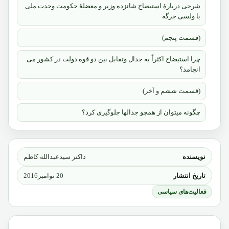
شرحی دربارۀ استیضاح شانزده وزیر و معضلۀ حکومت وحدت ملی
با ولسی جرگه
(قسمت پنجم)
چرا استیضاح اکثراً به جدال وتقابل بین دو قوه دولت در کشور می
انجامد؟
(قسمت ششم و آخر)
چگونه میتوان از همچو جدالها جلوگیری کرد؟
نویسنده
داکتر سیدعبدالله کاظم
تاریخ انتشار
20 نوامبر2016
فعالیت‌های سیاسی