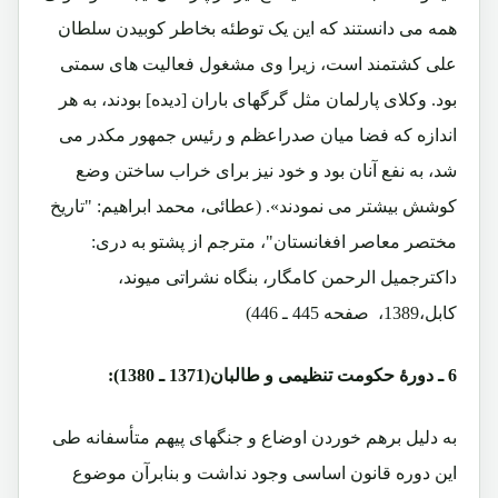
همه می دانستند که این یک توطئه بخاطر کوبیدن سلطان
علی کشتمند است، زیرا وی مشغول فعالیت های سمتی
بود. وکلای پارلمان مثل گرگهای باران [دیده] بودند، به هر
اندازه که فضا میان صدراعظم و رئیس جمهور مکدر می
شد، به نفع آنان بود و خود نیز برای خراب ساختن وضع
کوشش بیشتر می نمودند». (عطائی، محمد ابراهیم: "تاریخ
مختصر معاصر افغانستان"، مترجم از پشتو به دری:
داکترجمیل الرحمن کامگار، بنگاه نشراتی میوند،
کابل،1389، صفحه 445 ـ 446)
6 ـ
دورۀ حکومت تنظیمی و طالبان(1371 ـ 1380):
به دلیل برهم خوردن اوضاع و جنگهای پیهم متأسفانه طی
این دوره قانون اساسی وجود نداشت و بنابرآن موضوع