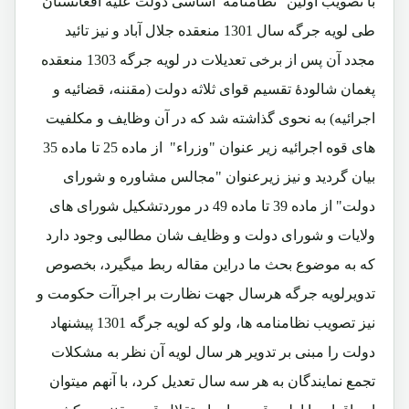
با تصویب اولین "نظامنامه اساسی دولت علیه افغانستان"
طی لویه جرگه سال 1301 منعقده جلال آباد و نیز تائید
مجدد آن پس از برخی تعدیلات در لویه جرگه 1303 منعقده
پغمان شالودۀ تقسیم قوای ثلاثه دولت (مقننه، قضائیه و
اجرائیه) به نحوی گذاشته شد که در آن وظایف و مکلفیت
های قوه اجرائیه زیر عنوان "وزراء" از ماده 25 تا ماده 35
بیان گردید و نیز زیرعنوان "مجالس مشاوره و شورای
دولت" از ماده 39 تا ماده 49 در موردتشکیل شورای های
ولایات و شورای دولت و وظایف شان مطالبی وجود دارد
که به موضوع بحث ما دراین مقاله ربط میگیرد، بخصوص
تدویرلویه جرگه هرسال جهت نظارت بر اجراآت حکومت و
نیز تصویب نظامنامه ها، ولو که لویه جرگه 1301 پیشنهاد
دولت را مبنی بر تدویر هر سال لویه آن نظر به مشکلات
تجمع نمایندگان به هر سه سال تعدیل کرد، با آنهم میتوان