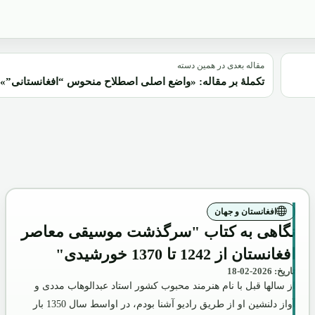
مقاله بعدی در همین دسته
تکملۀ بر مقاله: «واضع اصلی اصطلاح منحوس “افغانستانی”»
افغانستان و جهان
نگاهی به کتاب "سرگذشت موسیقی معاصر
افغانستان از 1242 تا 1370 خورشیدی"
تاریخ: 2026-02-18
از سالها قبل با نام هنرمند محبوب کشور استاد عبدالوهاب مددی و
آواز دلنشین او از طریق رادیو آشنا بودم، در اواسط سال 1350 بار