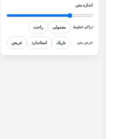
اندازه متن
معمولی
راحت
تراکم خطوط
باریک
استاندارد
عریض
عرض متن