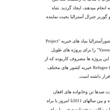
نجام میدهند، ایجاد گردید. شاه
ورنر جنرال آسترالیا بحیث نماینده
محترمه نصیبه حیدری اکرم در44 سال اقامت خویش درکشورآسترالیا بنیاد های خیریه "Project
Humanity" را برای پناهندگان درآن کشور و "Yassna Foundation" را برای پروژه های طویل
 این پروژه ها مصروف کاربوده که از
مهاجرین و پناهندگان Refugee Community Association of Australia خیریه کشور های مختلف
رار داشته است.
ال1980 بدینسو در مهاجرت صدها تن وخانواده های افغان
ازافغانستان، پاکستان و هندوستان به آسترالیا تلاش ورزیده و بین سالهای 2011تا امروز با براه
 ها و مکاتب و خدمات صحی را برای