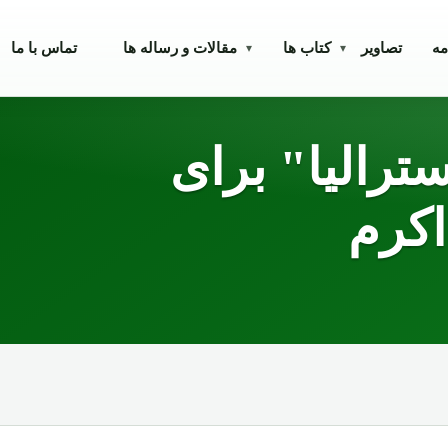
مه
تصاویر
کتاب ها
مقالات و رساله ها
تماس با ما
▾
▾
ترالیا" برای
اکرم