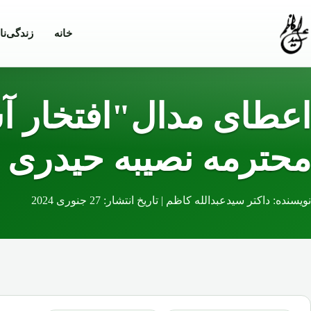
Skip to conten
خانه
زندگی‌نا
اعطای مدال"افتخار آس
محترمه نصیبه حیدری 
نویسنده: داکتر سیدعبدالله کاظم | تاریخ انتشار: 27 جنوری 2024