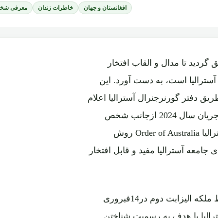
افغانستان و جهان
خاطرات زندان
معرفی شخص
دمات بشری موفق گردید تا مدال و القاب افتخار
آسترالیا است، به دست آورد. این
رالیا از طریق دفتر گورنرجنرال آسترالیا اعلام
گردید. قراراست این مدال طی مراسم رسمی خاصی درجریان سال 2024 ازجانب شخص
گورنرجنرال به ایشان اهداء شود. اعطای مدال افتخار آسترالیا Order of Australia روش
جامعه آسترالیا مفید و قابل افتخار
قابل یادآوریست که این مدال مهم (افتخار آسترالیا) توسط ملکه الیزابت دوم در14فبروری
به عنوان جامعه افتخاری Order of Australia آسترالیا با هدف به رسمیت شناختن