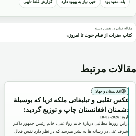
بله، مفید بود
خیر، نیاز به بهبود دارد
گزارش غلط تایپی
مقاله قبلی در همین دسته
کتاب «هرات از قیام حوت تا امروز»
مقالات مرتبط
افغانستان و جهان
عکس تقلبی و تبلیغاتی ملکه ثریا که بوسیلۀ
دشمنان افغانستان چاپ و توزیع گردید!
تاریخ: 2026-02-18
دراین روزها مطالبی دربارۀ خانم رولا غنی، خانم رئیس جمهور داکتر
اشرف غنی در رسانه ها به نشر میرسد که در نظر دارد نقش فعال