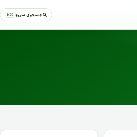
جستجوی سریع
⌘K