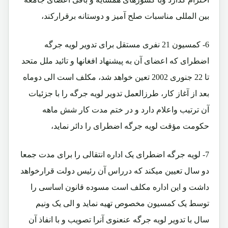
بین المللی مناسبات صلح آمیز و دوستانه برقرارکند،
6- کمسیون 21 نفری مستقل برای تدویر لویه جرگه
اضطرای که اعضای آن به پیشنهاد افغانها و تائید ملل متحد
تا 22 جنوری 2002 تعین خواهد شد، مکلف است الی دوماه
بعد از آغاز کار، طرزالعمل تدویر لویه جرگه را با جزئیات
آن ترتیب واعلام دارد و در ختم مدت کار شش ماهه
حکومت مؤقت لویه جرگه اضطرای را دائر نماید،
7- لویه جرگه اضطرای یک اداره انتقالی را برای مدت جمعا
دو سال تعیین میکند که درراس آن رئیس دولت قرارخواهد
داشت و این اداره مکلف است مسوده قانون اساسی را
توسط یک کمسیون مخصوص تهیه نماید و الی یک ونیم
سال با تدویر لویه جرگه عنعنوی آنرا تصویب و با انفاذ آن