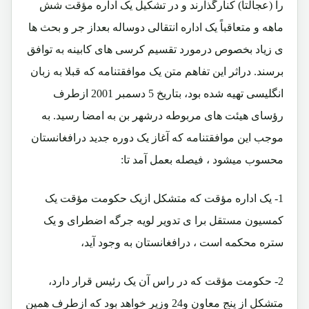
را (عجالتاً) کنارگذارند و در تشکیل یک اداره مؤقت شش
ماهه و متعاقباً یک اداره انتقالی دوساله بعداز جر و بحث ها
ی زیاد بخصوص درمورد تقسیم کرسی های کابینه به توافق
برسند. دراثر این تفاهم متن یک موافقتنامه که قبلا به زبان
انگلیسی تهیه شده بود، بتاریخ 5 دسمبر 2001 ازطرف
رؤسای هیئت های مربوطه درشهر بن به امضا رسید. به
موجب این موافقتنامه که آغاز یک دوره جدید درافغانستان
محسوب میشود ، فیصله بعمل آمد تا:
1- یک اداره مؤقت که متشکل ازیک حکومت مؤقت یک
کمسیون مستقل برا ی تدویر لویه جرگه اضطرای و یک
ستره محکمه است ، درافغانستان به وجود آید،
2- حکومت مؤقت که در راس آن یک رئیس قرار دارد،
متشکل از پنج معاون و24 وزیر خواهد بود که ازطرف همین