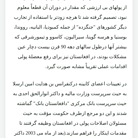
از پولهای بی ارزشی که مقدار در دوران آن قطعاً معلوم
نبود، تصمیم گرفته شد تا هرچه زودتر با استفاده از تجارب
دیگر کشورهای "جنگزده" از جمله کمبودیا، البانیه، رووندا،
بوسنیا و هرسه گوینا، سیرالیون، کاسوو و تیمورشرقی که
بیشتر آنها درطول سالهای دهه 90 قرن بیست دچار عین
مشکلات بودند، در افغانستان نیز برای رفع معضلۀ پولی
اقدامات عملی تقریباً مشابه صورت گیرد.
در تعیینات اعضای کابینه درکنفرانس بن هدایت امین ارسلا
به حیث سرپرست وزارت مالیه و داکتر انوارالحق احدی به
حیث سرپرست بانک مرکزی "دافغانستان بانک" گماشته
شدند و این دو مرجع ازطرف حکومت مؤقت به حیث
مسئولان اصلاحات پولی در افغانستان وظیفه گرفتند تا
مقدمات اینکار را فراهم سازند.(بعد از ماه می 2003 داکتر