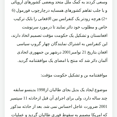
وسعی کردند به کمک ملل متحد وبعضی کشورهای اروپائی
و با جلب تفاهم کشورهای همسایه درچارچوب فورمول (6
+2) هرچه زودتر یک کنفرانس بین الافغانی را بایک ترکیب
خاص و مطلوب خود دائر نمایند تا درمورد سرنوشت
افغانستان و تشکیل یک حکومت مؤقت تصمیم اتخاذ دارند،
این کنفرانس به اشتراک نمایندگان چهار گروپ سیاسی
افغان بتاریخ 21 نوامبر2001 درشهر بن جمهوری اتحادی
آلمان دائر شد که منتج با امضای یک موافقتنامه گردید.
موافقتنامه بن و تشکیل حکومت مؤقت:
موضوع ایجاد یک بدیل بجای طالبان از1998 بدینسو سابقه
چند ساله دارد، ولی برای اجرای آن قبل ازحادثه 11 سپتمیر
2001 ضرورت عاجل احساس نمی شد. بعد از حادثه مذکور
که امریکا مصمم به سقوط فوری طالبان گردید و عملیات