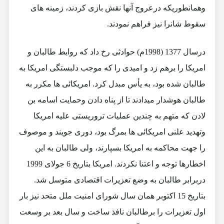
وهمانطوریکه درعروج آنها نقش بازی کردند، زمینه های
سقوط شانرا نیز فراهم نمودند.
درسال 1377 (1998م) حوادثی رخ داد که روابط طالبان و
امریکا را برهم زد و امیدی را که موجب دلبستگی امریکا به
طالبان شده بود، به یأس مبدل کرد. امریکائی ها مکرر به
طالبان هوشدار میدادند تا از پناه دادن وحمایت اسامه بن
لادن که متهم به چندین عملیات تروریستی علیه امریکا
وتهدید علنی امریکائی ها بمرگ بود، دوری جویند و موصوف
را جهت محاکمه به امریکا بسپارند، ولی طالبان به این
اخطارها توجه و اعتنا نکردند. امریکا بتاریخ 6 جولای 1999
دربرابر طالبان به وضع تعزیرات اقتصادی متوسل شد.
بتاریخ 15 اکتوبر همان سال شورای امنیت ملل متحد نیز بار
اول تعزیرات را برطالبان نافذ ساخت و سال بعد بر وسعت