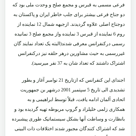
فرعی مسمی به قبرس و مجمع صلح و وحدت ملی بود که
دو جناح فرعی بیشتر برای جلب خاطر ایران و پاکستان به
دوجناح اصلی علاوه گردیدند. ازجبهه شمال 12 نماینده از
روم 6 نماینده از قبرس 3 نماینده واز مجمع صلح 3 نمانیده
رسمی درکنفرانس معرفی شدند(البته یک تعداد نمایند گان
غیررسمی به حیث مشاورین درهر حلقه نیز درکنفرانس
اشتراک داشتند که تعداد شان به 37 نفر میرسید).
اجندای این کنفرانس که ازتاریخ 21 نوامبر آغاز و بطور
تشدیدی الی تاریخ 5 سپتمبر 2001 درشهر بن جمهوریت
اتحادی آلمان ادامه یافت، قبلاً توسط ابراهیمی و به
همکاری زلمی خلیلزاد و گروپ مربوطه تهیه گردیده بود و
بانظارت و وساطت آنها بشکل سیستماتیک طوری پیشبرده
شد که اشتراک کنندگان مجبور شدند اختلافات ذات البینی