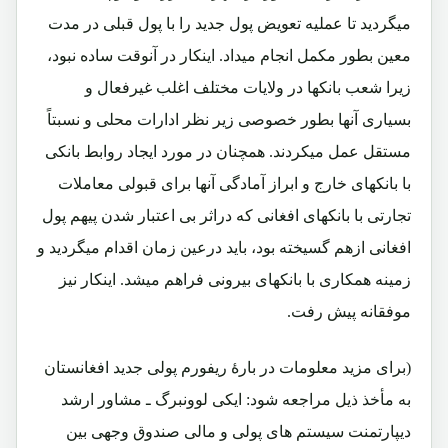
میگردید تا عملیه تعویض پول جدید را با پول قبلی در مدت
معین بطور مکمل انجام میداد. اینکار در آنوقت ساده نبود،
زیرا شعب بانکها در ولایات مختلف اغلب غیرفعال و
بسیاری آنها بطور خصوصی زیر نظر ادارات محلی و نسبتاً
مستقل عمل میکردند. همچنان در مورد ایجاد روابط بانکی
با بانکهای خارج و ابراز آمادگی آنها برای قبولی معاملات
تجارتی با بانکهای افغانی که دراثر بی اعتبار شدن پیهم پول
افغانی ازهم گسیخته بود، باید درعین زمان اقدام میگردید و
زمینه همکاری با بانکهای بیرونی فراهم میشد. اینکار نیز
موفقانه پیش رفت.
(برای مزید معلومات در بارۀ ریفورم پولی جدید افغانستان
به مأخذ ذیل مراجعه شود: ایکی لوونبرگ ـ مشاور ارشد
دیپارتمنت سیستم های پولی و مالی صندوق وجهی بین