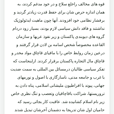
قوه های مخالف راخلع سلاح و در خود مدغم کردند، به
همان اندازه حرص شان برای حفظ قدرت زیادتر گردید و
برفشار نظامی خود افزودند. آنها چون ماهیت ایدئولوژیک
نداشتند و فاقد دانش سیاسی لازم بودند، بسیار زود دردام
گروه های دیوبندی پاکستان و زیر نفوذ عربها و سازمان
القاعده مخصوصاً شخص اسامه بن لادن قرار گرفتند و
درعین زمان روابط خاص را با مافیای قاچاق مواد مخدر و
قاچاق مال التجاره پاکستان برقرار کردند. ازاینجاست که
تفکر سیاسی طالبان درمسائل بین المللی به سمت ضدیت
با غرب و جامعه مدنی، ناسازگاری با اصول و نورمهای
جهانی، پیوند با افراطیون ملیشانی اسلامی، پناه دادن به
تروریستها، شراکت باقاچاقیان وتعصب و تنگ نظری خاص
زیر نام اسلام کشانیده شد. عاقبت کار بجائی رسید که
حامیان اول شان تدریجا به دشمنان آخرشان تبدیل شدند