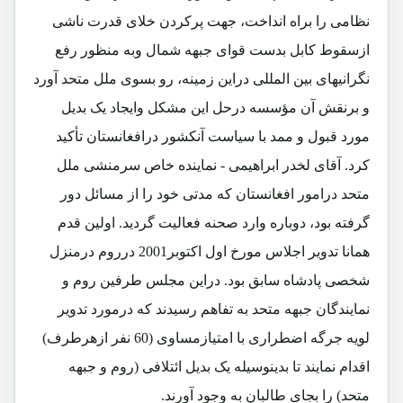
نظامی را براه انداخت، جهت پرکردن خلای قدرت ناشی
ازسقوط کابل بدست قوای جبهه شمال وبه منظور رفع
نگرانیهای بین المللی دراین زمینه، رو بسوی ملل متحد آورد
و برنقش آن مؤسسه درحل این مشکل وایجاد یک بدیل
مورد قبول و ممد با سیاست آنکشور درافغانستان تأکید
کرد. آقای لخدر ابراهیمی - نماینده خاص سرمنشی ملل
متحد درامور افغانستان که مدتی خود را از مسائل دور
گرفته بود، دوباره وارد صحنه فعالیت گردید. اولین قدم
همانا تدویر اجلاس مورخ اول اکتوبر2001 درروم درمنزل
شخصی پادشاه سابق بود. دراین مجلس طرفین روم و
نمایندگان جبهه متحد به تفاهم رسیدند که درمورد تدویر
لویه جرگه اضطراری با امتیازمساوی (60 نفر ازهرطرف)
اقدام نمایند تا بدینوسیله یک بدیل ائتلافی (روم و جبهه
متحد) را بجای طالبان به وجود آورند.