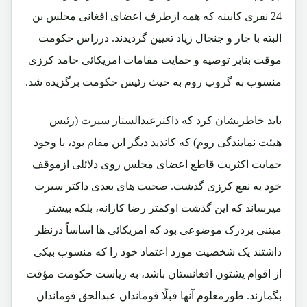
24 نفری کابینه که همه ازطرف اعضای افغانی مجلس بن
البته با جار و جنجال زیاد تعیین گردیدند. درراس حکومت
موقت بنابر توصیه و حمایت مقامات امریکائی حامد کرزی
منسوب به گروپ روم به حیث رئیس حکومت برگزیده شد.
باید خاطرنشان کرد که داکترعبدالستار سیرت (رئیس
هیئت نمایندگی روم) که کاندید دیگر این مقام بود، با وجود
حمایت اکثریت قاطع اعضای مجلس روی دلائلی ازموقف
خود به نفع کرزی گذشت. صحبت های بعدی داکتر سیرت
میرساند که این گذشت اوکمتر رضا کارانه، بلکه بیشتر
مبتنی بردرک موضوعی بود که امریکائی ها اساساً درنظر
داشتند یک شخصیت مورد اعتماد خود را که منسوب بیکی
از اقوام پشتون افغانستان باشد، به ریاست حکومت مؤقت
بگمارند. طورمعلوم آنها قبلًا قوماندان عبدالحق قوماندان