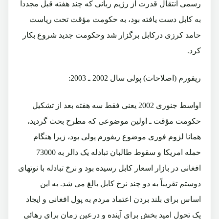
رسمی انتقال قدرت از رژیم ربانی که چند هفته قبل مجدداً
به کابل دست یافته بود، به حکومت مؤقت تحت ریاست
حامد کرزی درکابل برگزار شد وحکومت جدید شروع بکار
کرد.
ریفورم (اصلاحات) پولی سال 2002 ـ 2003:
اواسط جنوری 2002 یعنی فقط سه هفته بعد از تشکیل
حکومت مؤقت ـ اولین موضوعی که مطرح بحث گردید،
همانا لزوم فوری موضوع ریفورم پولی بود، زیرا هنگام
حمله امریکا و سقوط طالبان تبادله یک دالر به 73000
افغانی در بازار اسعار کابل رسیده بود و نرخ تبادله با نوتهای
دوستم تقریباً به دو چند نرخ کابل بالغ می شد. به این
اساس برای بلند بردن اعتماد مردم به پول افغانی و ایجاد
یک تحول امید بخش برای آینده و درعین زمان برای رهائی