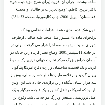
ساحه وشدت اجرای آن افزود. (برای شرح مزید دیده شود:
داکتر س.ع. کاظم: "وضع تعزیرات بر طالبان و معضلۀ
افغانستان"، اپریل 2001، چاپ کالیفورنیا، صفحه 53 تا 85)
بدون شک قدم بعدی ، همانا اقدامات نظامی بود که
برفحوای ماده 42 منشور ملل متحد علیه طالبان ازطرف
شورای امنیت باید به منصه اجرا قرار می گرفت ، ولی در
اثر حادثه 11سپتمبر 2001 اوضاع تغییر کرد. دراین حادثه دو
آسمان خراش بزرگ مرکز تجارت جهانی درنیویارک سقوط
کردند و یک قسمت ساختمان وزارت دفاع امریکا پنتاگون
ویران گردید و برعلاوه ملیاردها دالر خساره مالی، بیش از
سه هزار انسان بیگناه دراین تراژیدی جان دادند. این اولین
بار بود که امریکا درداخل کشور با یک فاجعه مرگبار و یک
عمل تروریستی مدهش وبزرگ مواجه می شد. وقوع این
حادثه مثل انفجار یک بمب اتومی درجهان پیچید و زنگهای