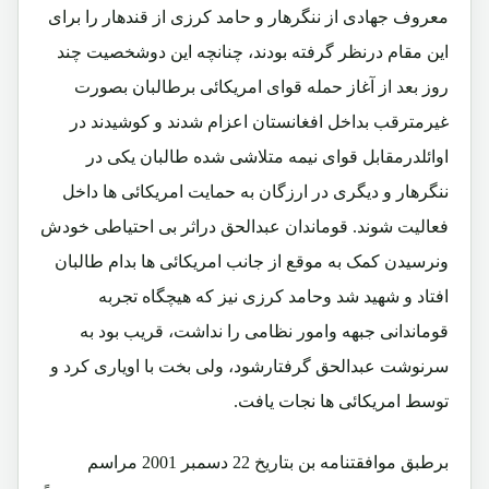
معروف جهادی از ننگرهار و حامد کرزی از قندهار را برای
این مقام درنظر گرفته بودند، چنانچه این دوشخصیت چند
روز بعد از آغاز حمله قوای امریکائی برطالبان بصورت
غیرمترقب بداخل افغانستان اعزام شدند و کوشیدند در
اوائلدرمقابل قوای نیمه متلاشی شده طالبان یکی در
ننگرهار و دیگری در ارزگان به حمایت امریکائی ها داخل
فعالیت شوند. قوماندان عبدالحق دراثر بی احتیاطی خودش
ونرسیدن کمک به موقع از جانب امریکائی ها بدام طالبان
افتاد و شهید شد وحامد کرزی نیز که هیچگاه تجربه
قوماندانی جبهه وامور نظامی را نداشت، قریب بود به
سرنوشت عبدالحق گرفتارشود، ولی بخت با اویاری کرد و
توسط امریکائی ها نجات یافت.
برطبق موافقتنامه بن بتاریخ 22 دسمبر 2001 مراسم