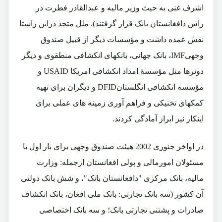
اشرف غنی به حیث وزیر مالیه و عبدالقادر فطرت در
راس دافغانستان بانک قرار گرفتند). ملل متحد دراین راستا
نقش عمده داشت و مؤسسات دیگر از قبیل صندوق
وجهیIMF، بانک جهانی، بانکهای انکشافی منطقوی و دیگر
دونرها مثل مؤسسۀ امداد انکشافی امریکا USAID و
مؤسسه انکشافی انگلستانDFID و دیگران برای تهیه
کمکهای تخنیکی و فراهم آوری زمینه های عملی برای
اینکار نیز ابراز آمادگی کردند.
در اواخر جنوری 2002 هیئت صندوق وجهی برای بار اول با
مسئولان امورمالی و پولی افغانستان ازجمله: وزارت
مالیه، بانک مرکزی "دافغانستان بانک"، و شش بانک دولتی
آن کشور (سه بانک تجارتی: بانک ملی افغان، بانک انکشاف
صادرات و پشتنی تجارتی بانک؛ و سه بانک اختصاصی