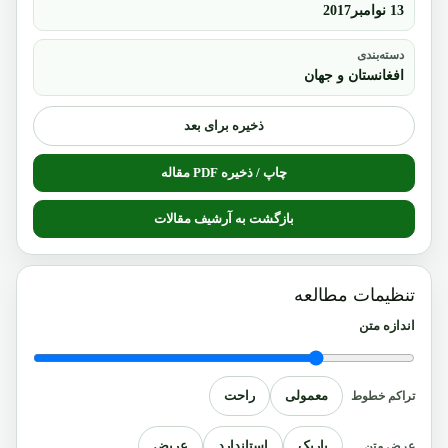
13 نوامبر2017
دسته‌بندی
افغانستان و جهان
ذخیره برای بعد
چاپ / ذخیره PDF مقاله
بازگشت به آرشیف مقالات
تنظیمات مطالعه
اندازه متن
معمولی
راحت
تراکم خطوط
باریک
استاندارد
عریض
عرض متن