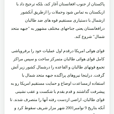
پاکستان از جنوب افغانستان آغاز کند، بلکه ترجیح داد با
ازبکستان به تماس شود وحملات را ازطریق آنکشور
ازشمال با دستیاری مستقیم قوه های ضد طالبان
درافغانستان یعنی جناحهای مختلف مشهور به "جبهه متحد
شمال" شروع کند.
قوای هوائی امریکا درقدم اول عملیات خود را برفروپاشی
کامل قوای هوائی طالبان متمرکز ساخت و سپس مراکز
تجمع قوتهای طالبان و القاعده را درشمال کشور زیر آتش
گرفت. دراینجا نیروهای پراگنده جبهه متحد شمال با
استفاده ازمساعدت اوضاع و حمایت مستقیم امریکا رو به
پیشرفت گذاشتند و قدم بقدم با شکست و عقب نشینی
قوای طالبان، اراضی ازدست رفته آنها را متصرف شدند. تا
آنکه بتاریخ 9 نوامبر2001 شهر مزار شریف سقوط کرد و