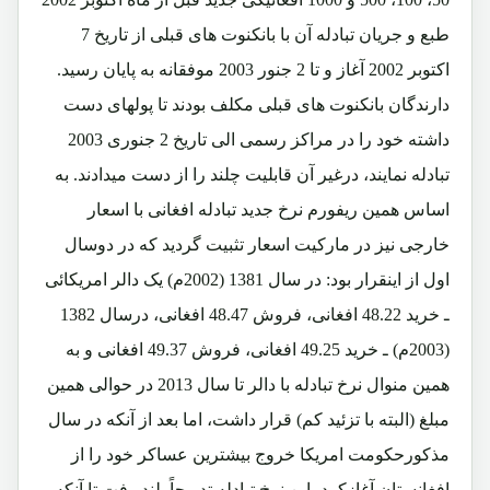
طبع و جریان تبادله آن با بانکنوت های قبلی از تاریخ 7
اکتوبر 2002 آغاز و تا 2 جنور 2003 موفقانه به پایان رسید.
دارندگان بانکنوت های قبلی مکلف بودند تا پولهای دست
داشته خود را در مراکز رسمی الی تاریخ 2 جنوری 2003
تبادله نمایند، درغیر آن قابلیت چلند را از دست میدادند. به
اساس همین ریفورم نرخ جدید تبادله افغانی با اسعار
خارجی نیز در مارکیت اسعار تثبیت گردید که در دوسال
اول از اینقرار بود: در سال 1381 (2002م) یک دالر امریکائی
ـ خرید 48.22 افغانی، فروش 48.47 افغانی، درسال 1382
(2003م) ـ خرید 49.25 افغانی، فروش 49.37 افغانی و به
همین منوال نرخ تبادله با دالر تا سال 2013 در حوالی همین
مبلغ (البته با تزئید کم) قرار داشت، اما بعد از آنکه در سال
مذکورحکومت امریکا خروج بیشترین عساکر خود را از
افغانستان آغازکرد، این نرخ تبادله تدریجاً بلند رفت تا آنکه