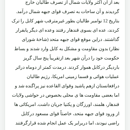
بعد از آن اکثر ولایات شمال از تصرف طالبان خارج
گردیدند و آن ساحات به تصرف قوای جبهه شمال درآمد.
بتاریخ 12 نوامبر طالبان بطور غیرمترقب شهر کابل را ترک
کردند، عده ای بسوی قندهار رفتند وعده ای دیگر پابفرار
گذاشتند. دراین موقع قوای جبهه متحد (شاخۀ شورای
نظار) بدون مقاومت و مشکل به کابل وارد شدند و بساط
حکومت خود را درآن شهر بعد ازتقریباً پنج سال گریز
باردیگر درکابل هموار کردند. درمدت کمتر از دوماه دراثر
عملیات هوائی و قسما زمینی امریکا، رژیم طالبان
درافغانستان ازهم پاشید وقوای القاعده نیز پراگنده شد و
اما بعضی مقاومت ها ی محلی بخصوص در حواشی ولایات
قندهار، هلمند، اورزگان و پکتیا جریان داشت. امریکائی ها
از ورود قوای جبهه متحد،‌ خاصتاً قوای مسعود درکابل
راضی نبودند، اما دربرابر یک عمل انجام شده قرارگرفتند