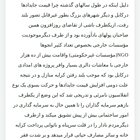
دلیل اینکه در طول سالهای گذشته چرا قیمت جایدادها
درکابل و دیگر شهرهای بزرگ بطور غیرقابل تصور بلند
رفت، ازیکطرف ناشی از تقاضای روزافزون همین
صاحبان پولهای بادآورده بود و از طرف دیگرموجودیت
مؤسسات خارجی بخصوص تعداد کثیر انجوها
NGO(مؤسسات غیرحکومتی) واقامت بیش از ده هزار
خارجی با معاشات دالری بسیار وافر پروژه های امدادی
درکابل بود که موجب بلند رفتن کرایه منازل و در نتیجه
علت دومی افزایش قیمت جایدادها و حرکت بسوی یک نوع
انفلاسیون نامرئی و تدریجی شد که این وضع از یکطرف
بازهم سرمایه گذاران را تا همین حال به سرمایه گذاری در
امور ساختمانی بیش از پیش تشویق میکند و ازطرف
دیگرمردم نادار را در قلت سرپناه و ناتوانی پرداخت کرایه
خانه و سائر مصارف حیاتی قرار میدهد و بر شدت فقر