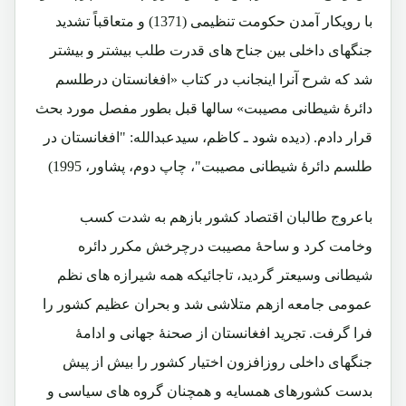
با رویکار آمدن حکومت تنظیمی (1371) و متعاقباً تشدید
جنگهای داخلی بین جناح های قدرت طلب بیشتر و بیشتر
شد که شرح آنرا اینجانب در کتاب «افغانستان درطلسم
دائرۀ شیطانی مصیبت» سالها قبل بطور مفصل مورد بحث
قرار دادم. (دیده شود ـ کاظم، سیدعبدالله: "افغانستان در
طلسم دائرۀ شیطانی مصیبت"، چاپ دوم، پشاور، 1995)
باعروج طالبان اقتصاد کشور بازهم به شدت کسب
وخامت کرد و ساحۀ مصیبت درچرخش مکرر دائره
شیطانی وسیعتر گردید، تاجائیکه همه شیرازه های نظم
عمومی جامعه ازهم متلاشی شد و بحران عظیم کشور را
فرا گرفت. تجرید افغانستان از صحنۀ جهانی و ادامۀ
جنگهای داخلی روزافزون اختیار کشور را بیش از پیش
بدست کشورهای همسایه و همچنان گروه های سیاسی و