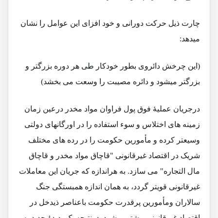
چارت ذیل حرکت دورانی و خود افزای این عوامل را نشان
میدهد:
(این چرخش دائروی بطور خودکار طی هر دوره بزرگتر و
بزرگتر میشود و دائره مصیبت را وسعت می بخشد)
درجریان عملیۀ فوق پول فراوان مواد مخدر درعین زمان
زمینه های اختلاس و سوء استفاده را در اورگانهای دولتی
وسیعتر کرده و مأمورین حکومت را در رده های مختلف
شریک در اقتصاد غیرقانونی "قاچاق مواد مخدر و قاچاق
مال التجاره" می سازد. به هراندازه که جریان این معاملات
غیرقانونی قویتر گردد، به همان اندازه همبستگی جنگ
سالاران ومأمورین پرقدرت حکومت باعناصر ذیدخل در
اقتصاد غیرقانونی بیشتر میشود. درنتیجه یک پدیدۀ جدید به