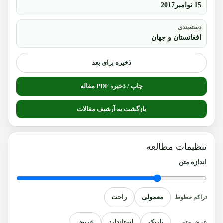
15 نوامبر2017
دسته‌بندی
افغانستان و جهان
ذخیره برای بعد
چاپ / ذخیره PDF مقاله
بازگشت به آرشیف مقالات
تنظیمات مطالعه
اندازه متن
معمولی
راحت
تراکم خطوط
باریک
استاندارد
عریض
عرض متن