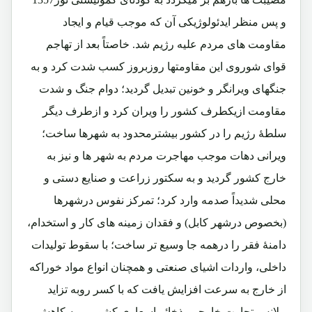
و پس منظر ایدئولوژیکی آن که موجب قیام و ایجاد
مقاومت های مردم علیه رژیم شد. خاصتاً بعد از تهاجم
قوای شوروی این مقاومتها روزبروز کسب شدت کرد و به
جنگهای ویرانگر و خونین تبدیل گردید؛ دوام جنگ و شدت
مقاومت ازیکطرف کشور را ویران کرد و ازطرف دیگر
سلطۀ رژیم را در کشور بیشترمحدود به شهرها ساخت؛
ویرانی دهات موجب مهاجرت مردم به شهر ها و نیز به
خارج کشور گردید و به سکتور زراعت و صنایع دستی و
محلی شدیداً صدمه وارد کرد؛ تمرکز نفوس درشهرها
(بخصوص درشهر کابل) و فقدان زمینه های کار و استخدام،
دامنۀ فقر را درهمه جا وسیع تر ساخت؛ با سقوط تولیدات
داخلی، واردات اشیای صنعتی و همچنان انواع مواد خوراکه
از خارج به سرعت افزایش یافت که با کسر روبه تزاید
بیلانس تجارت خارجی، ذخائر اسعاری کشور روبه کاهش