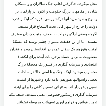
محل میگردد. جاگرفتن اغلب جنگ سالاران و وابستگان
شان در مقامهای بزرگ حکومت و اکنون در پارلمان بر
رسوخ و نفوذ مزید آنها درکشور می افزاید که اینکار قدرت
دولت را خارج از شهر کابل تحت الشعاع قرار میدهد.
اگرچه بعضی اراکین دولت به ضعف امنیت چندان معترف
نیستند، اما از این حقیقت نمیتوان چشم پوشید که مسئلۀ
امنیت هنوزهم یک سؤال عمده در افغانستان بوده و فقدان
مصئونیت مالی و اعتماد برجریانات آینده برای انکشاف
اقتصادی و سرمایه گذاری در کشور یک معضلۀ بزرگ
محسوب میشود. اینکه جنگ و نا امنی حالا در ساحات
بعضی ولسوالیها هنوزهم ادامه دارد و شهرها از امنیت
نسبی برخوردار اند، به تنهائی تضمین کافی را برای آیندۀ
سرمایه گذاری درسکتورخصوصی معنی نمیدهد، همچنانیکه
تدوین قوانین و فراهم آوری تسهیلات مربوطه نمتوانند