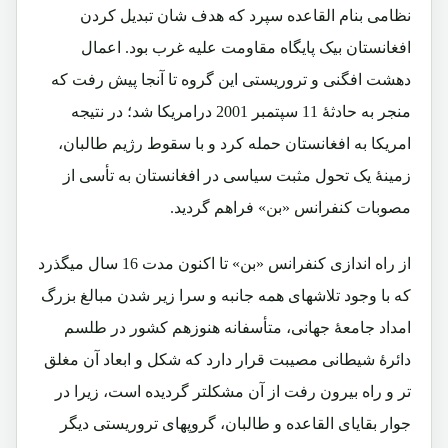
نظامی بنام القاعده سپرد که هدف شان تبدیل کردن
افغانستان بیک پایگاه مقاومت علیه غرب بود. اعمال
دهشت افگنی و تروریستی این گروه تا آنجا پیش رفت که
منجر به حادثۀ 11 سپتمبر 2001 درامریکا شد؛ در نتیجه
امریکا به افغانستان حمله کرد و با سقوط رژیم طالبان،
زمینۀ یک تحول مثبت سیاسی در افغانستان به تأسی از
مصوبات کنفرانس «بن» فراهم گردید.
از راه اندازی کنفرانس «بن» تا اکنون مدت 16 سال میگذرد
که با وجود تلاشهای همه جانبه و سرا زیر شدن مبالغ بزرگ
امداد جامعۀ جهانی، متأسفانه هنوزهم کشور در طلسم
دائرۀ شیطانی مصیبت قرار دارد که شکل و ابعاد آن مغلق
تر و راه بیرون رفت از آن مشکلتر گردیده است، زیرا در
جوار بقایای القاعده و طالبان، گروپهای تروریستی دیگر