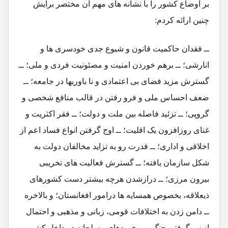
بر اوضاع کشور را با نشانه های مهم آن مختصر برایش
چنین ارائه کردم:
ــ فقدان حاکمیت قانون و شیوع جدی خودسری ها و
انارشی؛ ــ برهم خوردن امنیت و مصئونیت فردی و ملی؛ ــ
گسترش مزید فضای بی اعتمادی و نا باوریها در جامعه؛ ــ
ضعف احساس ملی و فرو رفتن در قالب منافع شخصی و
گروپی؛ ــ تزئید فاصله بین ملت و دولت؛ ــ فقر اکثریت و
غنای روزافزون یک اقلیت؛ ــ اوج گرفتن انواع فساد اعم از
اخلاقی و اداری؛ ــ قدرت رو به تزاید مخالفان دولت به
شکل سازمان یافته؛ ــ گسترش فعالیت های تخریبی
بیرون مرزی؛ ــ درازشدن هرچه بیشتر دست کشورهای
ذیعلاقه، بخصوص همسایه ها درامور افغانستان؛ و بالاخره
ــ دامن زدن به اختلافات قومی، زبانی و مذهبی و احتمال
از سرگرفتن جنگ و برخوردهای مسلحانه در داخل کشور.