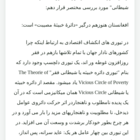
شیطانی" مورد بررسی مختصر قرار دهم:
افغانستان هنوزهم درگیر «دائرۀ خبیثۀ مصیبت» است:
در تیوری های انکشاف اقتصادی به ارتباط اینکه چرا
کشورهای نادار جهان با تمام تلاشها بازهم در فقر
روزافزون غوطه ور اند، یک تیوری دلچسپ وجود دارد که
بنام "تیوری دائره خبیثه یا شیطانی فقر" The Theorie of
Vicious Circle of Poverty یاد میشود. مقصد از دائره خبیثه
یا شیطانی Vicious Circle همان میکانیزمی است که در آن
یک پدیده نامطلوب و ناهنجاردر اثر حرکت دائروی عوامل
ذیدخل، نا مطلوبیت و ناهنجاریهای مزید را بار می آورد و در
هر چرخ بطور خودکار برشدت و وسعت آن می افزاید. در
این تیوری بین چهار عامل هر یک: عاید سرانه، پس انداز،