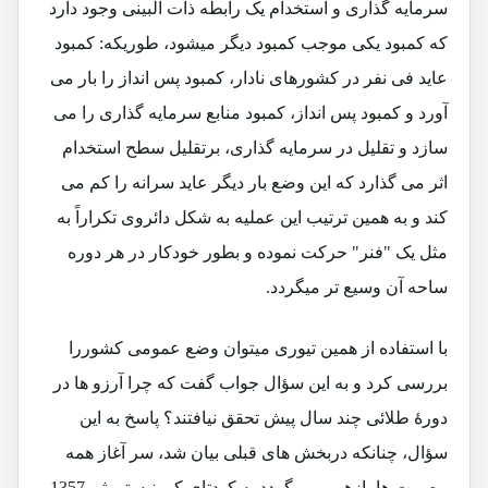
سرمایه گذاری و استخدام یک رابطه ذات البینی وجود دارد
که کمبود یکی موجب کمبود دیگر میشود، طوریکه: کمبود
عاید فی نفر در کشورهای نادار، کمبود پس انداز را بار می
آورد و کمبود پس انداز، کمبود منابع سرمایه گذاری را می
سازد و تقلیل در سرمایه گذاری، برتقلیل سطح استخدام
اثر می گذارد که این وضع بار دیگر عاید سرانه را کم می
کند و به همین ترتیب این عملیه به شکل دائروی تکراراً به
مثل یک "فنر" حرکت نموده و بطور خودکار در هر دوره
ساحه آن وسیع تر میگردد.
با استفاده از همین تیوری میتوان وضع عمومی کشوررا
بررسی کرد و به این سؤال جواب گفت که چرا آرزو ها در
دورۀ طلائی چند سال پیش تحقق نیافتند؟ پاسخ به این
سؤال، چنانکه دربخش های قبلی بیان شد، سر آغاز همه
مصیبت ها بازهم بر میگردد به کودتای کمونیستی ثور1357