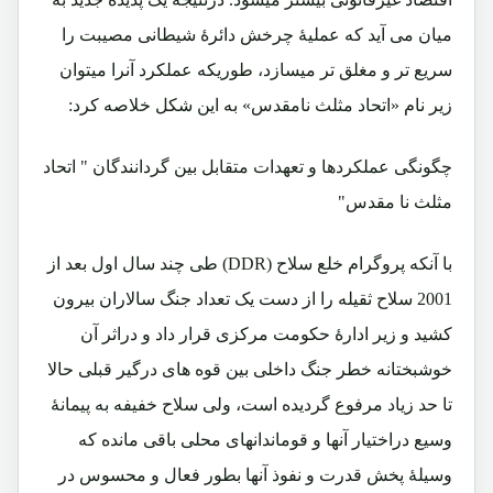
میان می آید که عملیۀ چرخش دائرۀ شیطانی مصیبت را
سریع تر و مغلق تر میسازد، طوریکه عملکرد آنرا میتوان
زیر نام «اتحاد مثلث نامقدس» به این شکل خلاصه کرد:
چگونگی عملکردها و تعهدات متقابل بین گردانندگان " اتحاد
مثلث نا مقدس"
با آنکه پروگرام خلع سلاح (DDR) طی چند سال اول بعد از
2001 سلاح ثقیله را از دست یک تعداد جنگ سالاران بیرون
کشید و زیر ادارۀ حکومت مرکزی قرار داد و دراثر آن
خوشبختانه خطر جنگ داخلی بین قوه های درگیر قبلی حالا
تا حد زیاد مرفوع گردیده است، ولی سلاح خفیفه به پیمانۀ
وسیع دراختیار آنها و قوماندانهای محلی باقی مانده که
وسیلۀ پخش قدرت و نفوذ آنها بطور فعال و محسوس در