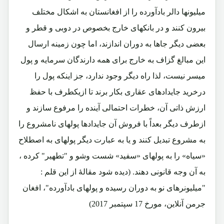
میلیونها دالر بادآورده را از افغانستان به اشکال مختلف
بیرون کنند و در بانکهای خارج بخصوص در دوبی و قطر و
بعضی دیگر جاها به دوران اندازند، اما چون زمینه ارسال
این مبالغ گزاف به خارج برای همه دارندگان سرمایه و پول
میسر نیست، لذا راه دیگر وجود ندارد، جز اینکه پول را
درخرید جایدادهای عقاری بکار برند تا ازیکطرف با حفظ
ارزش ذاتی آن، خطرات احتمالی آینده را مرفوع سازند و
ازطرف دیگر بعداً با فروش آن جایدادها پولهای نامشروع را
به مشروع تبدیل کنند و یا به عبارت دیگر پولهای به اصطلاح
«سیاه» را به پولهای «سفید» شست وشو و "تطهیر" کرده ،
به آن وجه قانونی دهند. (دیده شود مقالۀ از این قلم :
"میلیونرهای نو به دوران رسیده و پولهای بادآورده"، افغان
جرمن آنلاین، مورخ 17 سپتمبر 2017)