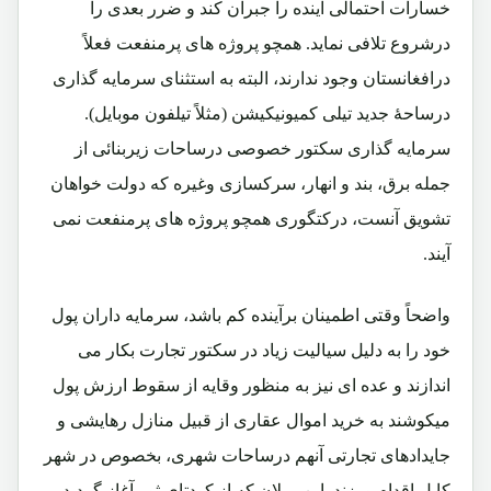
خسارات احتمالی آینده را جبران کند و ضرر بعدی را
درشروع تلافی نماید. همچو پروژه های پرمنفعت فعلاً
درافغانستان وجود ندارند، البته به استثنای سرمایه گذاری
درساحۀ جدید تیلی کمیونیکیشن (مثلاً تیلفون موبایل).
سرمایه گذاری سکتور خصوصی درساحات زیربنائی از
جمله برق، بند و انهار، سرکسازی وغیره که دولت خواهان
تشویق آنست، درکتگوری همچو پروژه های پرمنفعت نمی
آیند.
واضحاً وقتی اطمینان برآینده کم باشد، سرمایه داران پول
خود را به دلیل سیالیت زیاد در سکتور تجارت بکار می
اندازند و عده ای نیز به منظور وقایه از سقوط ارزش پول
میکوشند به خرید اموال عقاری از قبیل منازل رهایشی و
جایدادهای تجارتی آنهم درساحات شهری، بخصوص در شهر
کابل اقدام ورزند. این میلان که از کودتای ثور آغاز گردید،