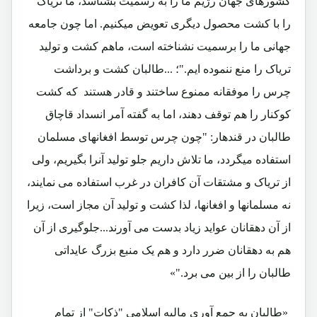
کشورهای جهان رژیم ما را به رسمیت بشناسد، ما تریاک
را با کشت محصول دیگری تعویض میکنیم. اما چون جامعه
جهانی ما را برسمیت نشناخته است، ماهم کشت و تولید
تریاک را منع ننموده ایم."؛ ...طالبان کشت و برداشت
چرس را موفقانه ممنوع ساختند و قادر هستند که کشت
کوکنار را هم توقف دهند، اما به گفته آمر انسداد قاچاق
طالبان در قندهار: "چون چرس توسط افغانهای مسلمان
استفاده میگردد، ما تلاش داریم جلو تولید آنرا بگیریم، ولی
از تریاک و مشتقات آن کافران در غرب استفاده می نمایند،
نه مسلمانها و افغانها، لذا کشت و تولید آن مجاز است، زیرا
از آن دهقانان عواید زیاد بدست می آورند...جلوگیری از آن
هم به دهقانان ضرر دارد و هم یک منبع بزرگ عایداتی
طالبان را از بین می برد."»
«طالبان به جمع آوری مالیه اسلامی "ذکات" از تمام