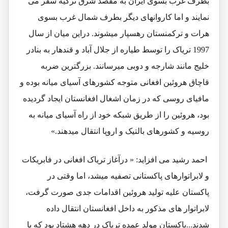
بطرف غرب بسوی ایران به مقصد شرق ترکیه سفر می
نمایند و اما کاروانهای دیگر بطرف شمال غرب بسوی
هرات و ترکمنستان رهسپار میشوند. دراین میان از سال
1997 تریاک را توسط طیاره از جلال آباد و قندهار به بنادر
خلیج مانند شارجه و دوبی میرسانند. بزرگترین ضربه
قاچاق هروئین افغانی متوجه کشورهای آسیای میانه بوده و
مافیای روسی که در زمان اشغال افغانستان ایجاد گردیده
بود، هروئین را از طریق شبکه خود از راه آسیای میانه به
روسیه و کشورهای بالتیک و اروپا انتقال میدهند.»
احمد رشید می افزاید: « درآغاز تریاک افغانی در فابریکات
و لابراتوارهای پاکستانی تصفیه میشد، اما وقتی در
پاکستان علیه تولید هروئین اقدامات جدی صورت گرفت،
لابراتوار های مذکور به داخل افغانستان انتقال داده
شدند...پاکستان مولد عمده تریاک در دهه هشتاد بود که با