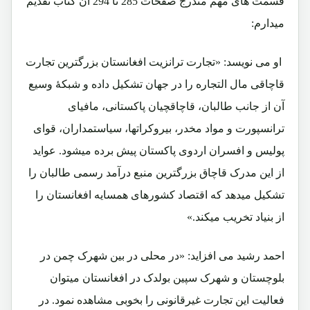
قسمت های مهم مندرج صفحات 285 تا 294 آن کتاب تقدیم
میدارم:
او می نویسد: «تجارت ترانزیت افغانستان بزرگترین تجارت
قاچاقی مال التجاره را در جهان تشکیل داده و شبکۀ وسیع
آن از جانب طالبان، قاچاقچیان پاکستانی، مافیای
ترانسپورت و مواد مخدر، بیروکراتها، سیاستمداران، قوای
پولیس و افسران اردوی پاکستان پیش برده میشود. عواید
از این مدرک قاچاق بزرگترین منبع درآمد رسمی طالبان را
تشکیل میدهد که اقتصاد کشورهای همسایه افغانستان را
از بنیاد تخریب میکند.»
احمد رشید می افزاید: «در محلی در بین شهرک چمن در
بلوچستان و شهرک سپین بولدک در افغانستان میتوان
فعالیت این تجارت غیرقانونی را بخوبی مشاهده نمود. در