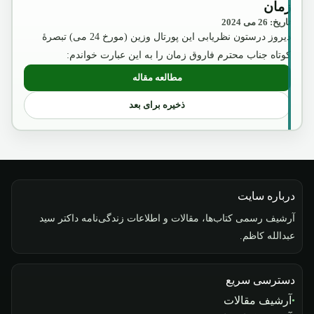
زمان
تاریخ: 26 می 2024
دیروز درستون نظریابی این پورتال وزین (مورخ 24 می) تبصرۀ
کوتاه جناب محترم فاروق زمان را به این عبارت خواندم:
مطالعه مقاله
: توضیح مختصر دربارۀ تبصره جناب محترم 
ذخیره برای بعد
درباره سایت
آرشیف رسمی کتاب‌ها، مقالات و اطلاعات زندگی‌نامه داکتر سید
عبدالله کاظم.
دسترسی سریع
آرشیف مقالات