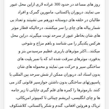
روز های مساعد در حدود 300 عراده لاری ازاین محل عبور
می نمایند. دریوران پاکستانی، مامورین گمرک و افراد
طالبان در حلقه های دوستانه دورهم می نشینند و تعداد بی
شمار پیاله های چای را سر میکشند، درحالیکه قطار موتر
های شان بخاطر عبور از سرحد نوبت میگیرند. دراین محل
هرکس یکدیگر را می شناسد و باهم مزاح و شوخی
میکنند....اکثر موترهای باربری عظیم مرسیدس بنز و
بدفورد، موترهای سرقت شده اند که با نمبر پلیت های
ساختگی سیر و حرکت می نمایند و محموله های شان
بدون اسناد اند. دریوران ممکن از شش سرحد بین المللی با
پاسپورتهای ساختگی بدون داشتن جوازسیر قانونی گذر می
کنند. بارموترها را کمره های فلم گیری جاپانی تا زیر جامه
ها و چای انگلیسی، ابریشم چینائی تا کمپیوتر امریکائی،
تریاک و هروئین افغانی، گندم و شکر پاکستانی، کلاشنکوف