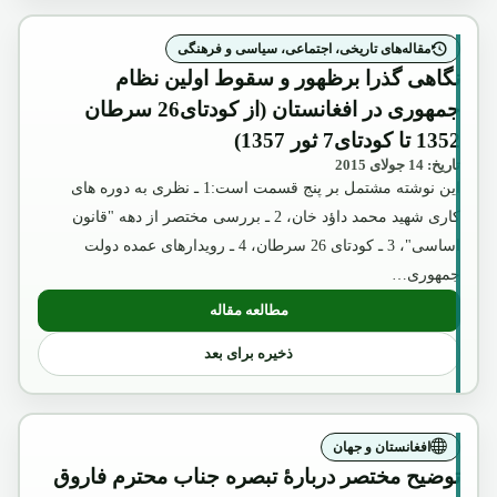
مقاله‌های تاریخی، اجتماعی، سیاسی و فرهنگی
نگاهی گذرا برظهور و سقوط اولین نظام
جمهوری در افغانستان (از کودتای26 سرطان
1352 تا کودتای7 ثور 1357)
تاریخ: 14 جولای 2015
این نوشته مشتمل بر پنج قسمت است:1 ـ نظری به دوره های
کاری شهید محمد داؤد خان، 2 ـ بررسی مختصر از دهه "قانون
اساسی"، 3 ـ کودتای 26 سرطان، 4 ـ رویدارهای عمده دولت
جمهوری…
مطالعه مقاله
: نگاهی گذرا برظهور و سقوط اولین نظام جمهوری در افغانستان (
ذخیره برای بعد
افغانستان و جهان
توضیح مختصر دربارۀ تبصره جناب محترم فاروق