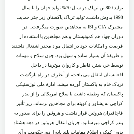
تولید 800 تن تریاک در سال 70% تولید جهان را تا سال
1998 بدوش داشت. تولید تریاک پاکستان زیر جتر حمایت
مشترک
CIA و ISI
به مجاهدین صورت میگرفت... در
دوران جهاد هم کمونیستان و هم مجاهدین با استفاده از
فرصت و امکانات خود در انتقال مواد مخدر اشتغال داشتند
و طریقۀ آن بسیار ساده و سهل بود: چون سلاح و مهمات
توسط خر، شتر، قاطر و کاروان موترها در داخل
افغانستان انتقال می یافت، از آنطرف در راه بازگشت
تریاک خام به پاکستان آورده میشد. ادارۀ ملی لوژستیکی
پاکستان که وظیفه داشت تا سلاح امریکائی را از بندر
کراچی به پشاور و کویته برای مجاهدین برساند، زیر تأثیر
قاچاقبران هروئین قرار داشت و هروئین را برای صدور به
بندر کراچی میرسانید؛ جریان انتقال هروئین در دهه هشتاد
بدون کمک و اطلاع مقامات بلند پایه اردو، حکومت و آی