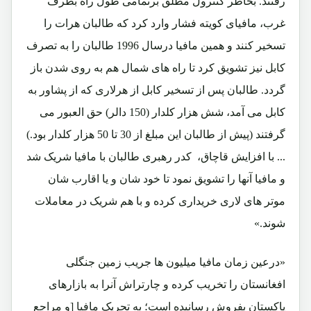
رفتند. بخاطر کنترول مطلق برتمامی طول راه بطرف
غرب، مافیای کویته فشار وارد کرد که طالبان هرات را
تسخیر کنند و همین مافیا درسال 1996 طالبان را به تصرف
کابل نیز تشویق کرد تا راه های شمال هم به روی شدن باز
گردد. طالبان پس از تسخیر کابل از هرلاری که از پشاور به
کابل می آمد، شش هزار کلدار (150 دالر) حق العبور می
گرفتند (پیش از طالبان این مبلغ از 30 تا 50 هزار کلدار بود.)
... با افزایش قاچاق، کدر رهبری طالبان با مافیا شریک شد
و مافیا آنها را تشویق نمود تا خود شان و یا اقارب شان
موتر های لاری خریداری کرده و با هم شریک در معاملات
شوند.»
«درعین زمان مافیا میلیون ها جریب زمین جنگلی
افغانستان را تخریب کرده و چارتراش آنرا به بازارهای
پاکستان بفروش رسانیده است؛ به تحریک مافیا [و مراجع