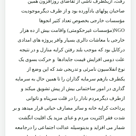
رفت، ازیکطرف ناشی از تقاضای روزافزون همین
صاحبان پولهای بادآورده بود و از طرف دیگرموجودیت
مؤسسات خارجی بخصوص تعداد کثیر انجوها
NGO(مؤسسات غیرحکومتی) واقامت بیش از ده هزار
خارجی با معاشات دالری بسیار وافر پروژه های امدادی
درکابل بود که موجب بلند رفتن کرایه منازل و در نتیجه
علت دومی افزایش قیمت جایدادها و حرکت بسوی یک
نوع انفلاسیون نامرئی و تدریجی شد که این وضع از
یکطرف بازهم سرمایه گذاران را تا همین حال به سرمایه
گذاری در امور ساختمانی بیش از پیش تشویق میکند و
ازطرف دیگرمردم نادار را در قلت سرپناه و ناتوانی
پرداخت کرایه خانه و سائر مصارف حیاتی قرار میدهد و بر
شدت فقر اکثریت مردم و غنای مزید یک اقلیت انگشت
شمار می افزاید و بدینوسیله عدالت اجتماعی را درجامعه