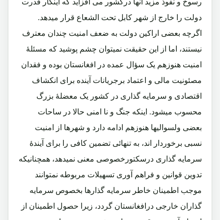
رسوخ و نفوذ مزید آنها درکشور می افزاید که اینکار قدرت
دولت را خارج از شهر کابل تحت الشعاع قرار میدهد.
اگرچه بعضی اراکین دولت به ضعف امنیت چندان معترف
نیستند، اما از این حقیقت نمیتوان چشم پوشید که مسئلۀ
امنیت هنوزهم یک سؤال عمده در افغانستان بوده و فقدان
مصئونیت مالی و اعتماد برجریانات آینده برای انکشاف
اقتصادی و سرمایه گذاری در کشور یک معضلۀ بزرگ
محسوب میشود. اینکه جنگ و نا امنی حالا در ساحات
بعضی ولسوالیها هنوزهم ادامه دارد و شهرها از امنیت
نسبی برخوردار اند، به تنهائی تضمین کافی را برای آیندۀ
سرمایه گذاری درسکتورخصوصی معنی نمیدهد، همچنانیکه
تدوین قوانین و فراهم آوری تسهیلات مربوطه نمتوانند
موجب اطمینان خاطر سرمایه گذارها بخصوص سرمایه
گذاران خارجی درافغانستان گردد، زیرا حصول اطمینان از