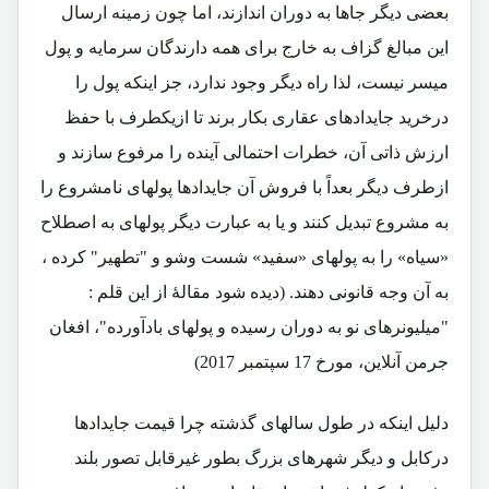
بعضی دیگر جاها به دوران اندازند، اما چون زمینه ارسال
این مبالغ گزاف به خارج برای همه دارندگان سرمایه و پول
میسر نیست، لذا راه دیگر وجود ندارد، جز اینکه پول را
درخرید جایدادهای عقاری بکار برند تا ازیکطرف با حفظ
ارزش ذاتی آن، خطرات احتمالی آینده را مرفوع سازند و
ازطرف دیگر بعداً با فروش آن جایدادها پولهای نامشروع را
به مشروع تبدیل کنند و یا به عبارت دیگر پولهای به اصطلاح
«سیاه» را به پولهای «سفید» شست وشو و "تطهیر" کرده ،
به آن وجه قانونی دهند.
(دیده شود مقالۀ از این قلم :
"میلیونرهای نو به دوران رسیده و پولهای بادآورده"، افغان
جرمن آنلاین، مورخ 17 سپتمبر 2017)
دلیل اینکه در طول سالهای گذشته چرا قیمت جایدادها
درکابل و دیگر شهرهای بزرگ بطور غیرقابل تصور بلند