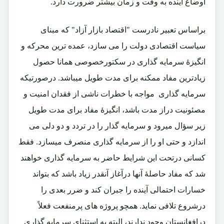
اوضاع آینده به وقت و زمان بیشتر ضرورت دارد.
براساس تعبیر نادرست "اقتصاد بازار آزاد" که مبنای
سیاست اقتصادی دولت را می سازد، عمده ترین محرکه و
انگیزۀ سرمایه گذاری در سکتورخصوصی همانا حصول
زیادترین مفاد ممکنه برای مدت طویل میباشد. درصورتیکه
سرمایه گذاری مواجه با خطرات ناشی از فقدان امنیت و
مصئونیت دراز مدت باشد، انگیزۀ مفاد برای مدت طویل
زیر سؤال میرود و سرمایه گذار را در تردد و دو دلی می
اندازد و حتی او را از سرمایه گذاری منصرف میسازد. فقط
کسانی درتحت این شرایط حاضر به سرمایه گذاری خواهند
شد که مفاد حاصلۀ آنها درآغاز آنقدر زیاد باشد که بتواند
خسارات احتمالی آینده را جبران کند و ضرر بعدی را
درشروع تلافی نماید. همچو پروژه های پرمنفعت فعلاً
درافغانستان وجود ندارند، البته به استثنای سرمایه گذاری