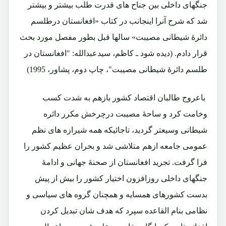
جنگهای داخلی بین جناح های قدرت طلب بیشتر و بیشتر
شد که شرح آنرا اینجانب در کتاب «افغانستان درطلسم
دائرۀ شیطانی مصیبت» سالها قبل بطور مفصل مورد بحث
قرار دادم.
(دیده شود ـ کاظم، سیدعبدالله: "افغانستان در
طلسم دائرۀ شیطانی مصیبت"، چاپ دوم، پشاور، 1995)
باعروج طالبان اقتصاد کشور بازهم به شدت کسب
وخامت کرد و ساحۀ مصیبت درچرخش مکرر دائره
شیطانی وسیعتر گردید، تاجائیکه همه شیرازه های نظم
عمومی جامعه ازهم متلاشی شد و بحران عظیم کشور را
فرا گرفت. تجرید افغانستان از صحنۀ جهانی و ادامۀ
جنگهای داخلی روزافزون اختیار کشور را بیش از پیش
بدست کشورهای همسایه و همچنان گروه های سیاسی و
نظامی بنام القاعده سپرد که هدف شان تبدیل کردن