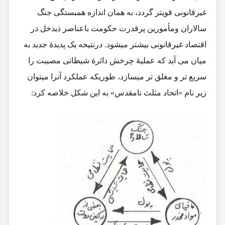
غیرقانونی قویتر گردد، به همان اندازه همبستگی جنگ
سالاران ومأمورین پرقدرت حکومت باعناصر ذیدخل در
اقتصاد غیرقانونی بیشتر میشود. درنتیجه یک پدیدۀ جدید به
میان می آید که عملیۀ چرخش دائرۀ شیطانی مصیبت را
سریع تر و مغلق تر میسازد، طوریکه عملکرد آنرا میتوان
زیر نام «اتحاد مثلث نامقدس» به این شکل خلاصه کرد: