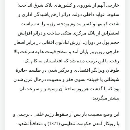
خارجی آنهم از شوروی و کشورهای بلاک شرق انداخت؛
سقوط عواید داخلی دولت دراثر ازهم پاشیدگی اداری و
شدت قیامها و کسر مداوم بودجه، رژیم را به سیاست
استقراض از بانک مرکزی متکی ساخت و دراثر افزایش
حجم پول در دوران، ارزش تبادلوی افغانی در برابر اسعار
خارجی روزبروز پایان آمد و سطح قیمت ها به سرعت بالا
رفت. با این ترتیب دیده شد که افغانستان به کام یک
طوفان ویرانگر اقتصادی و درگیر شدن در طلسم «دائرۀ
شیطانی یا خبیثۀ» بسوی فقر و مصیبت درحال غرق شدن
بود که با گذشت هرروز ساحۀ آن وسیعتر و سرعت آن
بیشتر میگردید.
این وضع مصیبت بار پس از سقوط رژیم خلقی ـ پرچمی و
با رویکار آمدن حکومت تنظیمی (1371) و متعاقباً تشدید