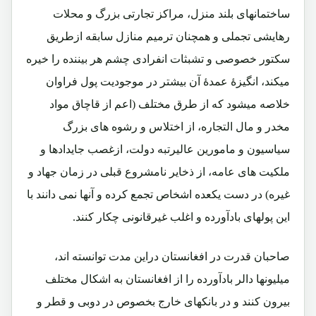
ساختمانهای بلند منزل، مراکز تجارتی بزرگ و محلات
رهایشی تجملی و همچنان ترمیم منازل سابقه ازطریق
سکتور خصوصی و تشبثات انفرادی چشم هر بیننده را خیره
میکند، انگیزۀ عمدۀ آن بیشتر در موجودیت پول فراوان
خلاصه میشود که از طرق مختلف (اعم از قاچاق مواد
مخدر و مال التجاره، از اختلاس و رشوه های بزرگ
سیاسیون و مامورین عالیرتبه دولت، ازغصب جایدادها و
ملکیت های عامه، از ذخایر نامشروع قبلی در زمان جهاد و
غیره) در دست یکعده اشخاص تجمع کرده و آنها نمی دانند با
این پولهای بادآورده و اغلب غیرقانونی چکار کنند.
صاحبان قدرت در افغانستان دراین مدت توانسته اند،
میلیونها دالر بادآورده را از افغانستان به اشکال مختلف
بیرون کنند و در بانکهای خارج بخصوص در دوبی و قطر و