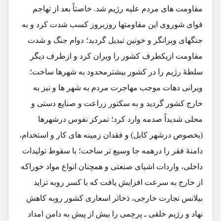
مقاومت های مردم علیه رژیم شد. خاصتاً بعد از تهاجم
قوای شوروی این مقاومتها روزبروز کسب شدت کرد و به
جنگهای ویرانگر و خونین تبدیل گردید؛ دوام جنگ و شدت
مقاومت ازیکطرف کشور را ویران کرد و ازطرف دیگر
سلطۀ رژیم را در کشور بیشترمحدود به شهرها ساخت؛
ویرانی دهات موجب مهاجرت مردم به شهر ها و نیز به
خارج کشور گردید و به سکتور زراعت و صنایع دستی و
محلی شدیداً صدمه وارد کرد؛ تمرکز نفوس درشهرها
(بخصوص درشهر کابل) و فقدان زمینه های کار و استخدام،
دامنۀ فقر را درهمه جا وسیع تر ساخت؛ با سقوط تولیدات
داخلی، واردات اشیای صنعتی و همچنان انواع مواد خوراکه
از خارج به سرعت افزایش یافت که با کسر روبه تزاید
بیلانس تجارت خارجی، ذخائر اسعاری کشور روبه کاهش
نهاد و رژیم خلقی ـ پرچمی را بیش از پیش به دامن امداد