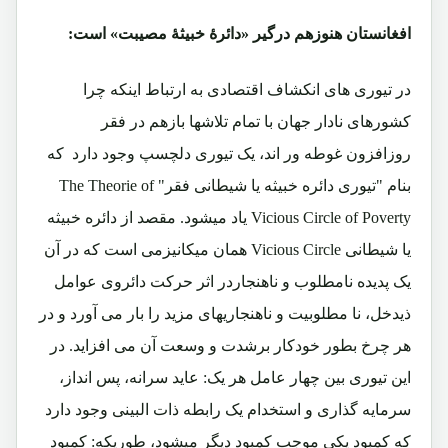
افغانستان هنوزهم درگیر «دائرۀ خبیثۀ مصیبت» است:
در تیوری های انکشاف اقتصادی به ارتباط اینکه چرا
کشورهای نادار جهان با تمام تلاشها بازهم در فقر
روزافزون غوطه ور اند، یک تیوری دلچسپ وجود دارد که
بنام "تیوری دائره خبیثه یا شیطانی فقر"
The Theorie of
Vicious Circle of Poverty
یاد میشود. مقصد از دائره خبیثه
یا شیطانی
Vicious Circle
همان میکانیزمی است که در آن
یک پدیده نامطلوب و ناهنجاردر اثر حرکت دائروی عوامل
ذیدخل، نا مطلوبیت و ناهنجاریهای مزید را بار می آورد و در
هر چرخ بطور خودکار برشدت و وسعت آن می افزاید. در
این تیوری بین چهار عامل هر یک: عاید سرانه، پس انداز،
سرمایه گذاری و استخدام یک رابطه ذات البینی وجود دارد
که کمبود یکی موجب کمبود دیگر میشود، طوریکه: کمبود