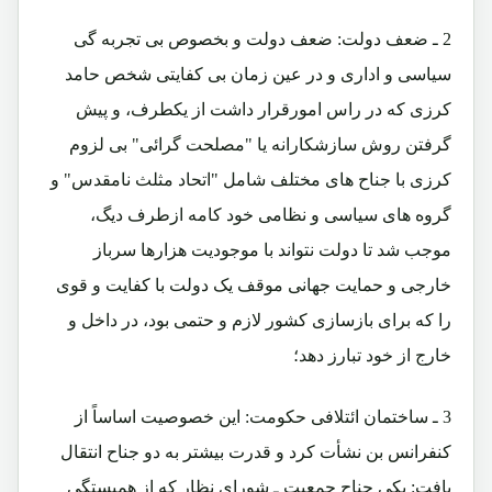
2 ـ ضعف دولت: ضعف دولت و بخصوص بی تجربه گی
سیاسی و اداری و در عین زمان بی کفایتی شخص حامد
کرزی که در راس امورقرار داشت از یکطرف، و پیش
گرفتن روش سازشکارانه یا "مصلحت گرائی" بی لزوم
کرزی با جناح های مختلف شامل "اتحاد مثلث نامقدس" و
گروه های سیاسی و نظامی خود کامه ازطرف دیگ،
موجب شد تا دولت نتواند با موجودیت هزارها سرباز
خارجی و حمایت جهانی موقف یک دولت با کفایت و قوی
را که برای بازسازی کشور لازم و حتمی بود، در داخل و
خارج از خود تبارز دهد؛
3 ـ ساختمان ائتلافی حکومت: این خصوصیت اساساً از
کنفرانس بن نشأت کرد و قدرت بیشتر به دو جناح انتقال
یافت: یکی جناح جمعیت ـ شورای نظار که از همبستگی