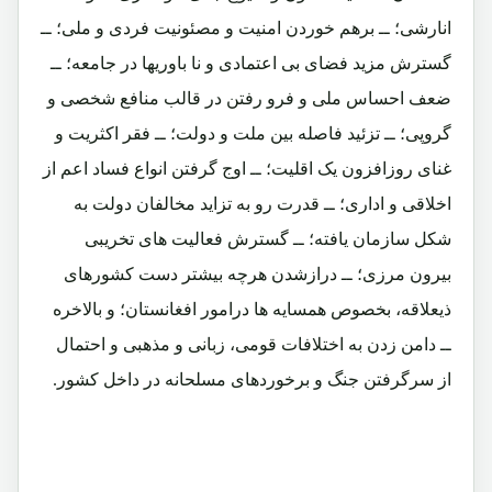
انارشی؛ ــ برهم خوردن امنیت و مصئونیت فردی و ملی؛ ــ
گسترش مزید فضای بی اعتمادی و نا باوریها در جامعه؛ ــ
ضعف احساس ملی و فرو رفتن در قالب منافع شخصی و
گروپی؛ ــ تزئید فاصله بین ملت و دولت؛ ــ فقر اکثریت و
غنای روزافزون یک اقلیت؛ ــ اوج گرفتن انواع فساد اعم از
اخلاقی و اداری؛ ــ قدرت رو به تزاید مخالفان دولت به
شکل سازمان یافته؛ ــ گسترش فعالیت های تخریبی
بیرون مرزی؛ ــ درازشدن هرچه بیشتر دست کشورهای
ذیعلاقه، بخصوص همسایه ها درامور افغانستان؛ و بالاخره
ــ دامن زدن به اختلافات قومی، زبانی و مذهبی و احتمال
از سرگرفتن جنگ و برخوردهای مسلحانه در داخل کشور.