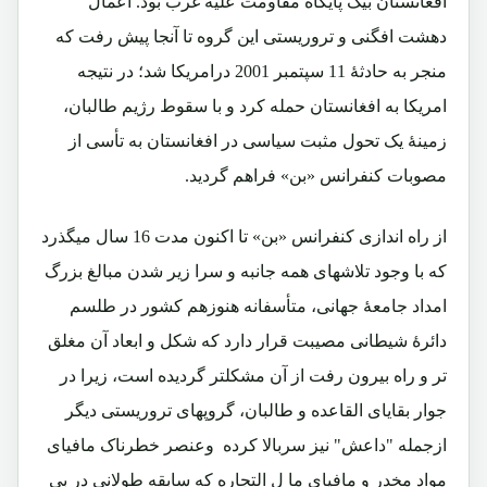
افغانستان بیک پایگاه مقاومت علیه غرب بود. اعمال
دهشت افگنی و تروریستی این گروه تا آنجا پیش رفت که
منجر به حادثۀ 11 سپتمبر 2001 درامریکا شد؛ در نتیجه
امریکا به افغانستان حمله کرد و با سقوط رژیم طالبان،
زمینۀ یک تحول مثبت سیاسی در افغانستان به تأسی از
مصوبات کنفرانس «بن» فراهم گردید.
از راه اندازی کنفرانس «بن» تا اکنون مدت 16 سال میگذرد
که با وجود تلاشهای همه جانبه و سرا زیر شدن مبالغ بزرگ
امداد جامعۀ جهانی، متأسفانه هنوزهم کشور در طلسم
دائرۀ شیطانی مصیبت قرار دارد که شکل و ابعاد آن مغلق
تر و راه بیرون رفت از آن مشکلتر گردیده است، زیرا در
جوار بقایای القاعده و طالبان، گروپهای تروریستی دیگر
ازجمله "داعش" نیز سربالا کرده وعنصر خطرناک مافیای
مواد مخدر و مافیای ما ل التجاره که سابقه طولانی در بی