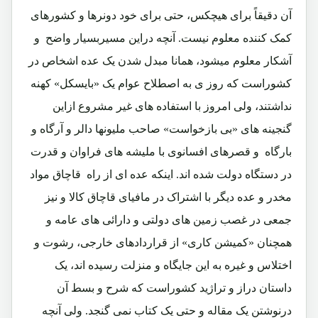
آن دقیقاً برای هیچکس، حتی برای خود دونرها و کشورهای
کمک کننده معلوم نیست. آنچه دراین مسیربسیار واضح و
آشکار معلوم میشود، همانا مبدل شدن یک عده اشخاص در
کشوراست که روز ی به اصطلاح عوام یک «بایسکل» کهنه
نداشتند، ولی امروز با استفاده های غیر مشروع ازاین
گنجینه های «بی بازخواست» صاحب ملیونها دالر و آرگاه و
بارگاه و قصرهای افسانوی با ملیشه های فراوان و قدرت
در دستگاه دولت شده اند. اینکه عده ای از راه قاچاق مواد
مخدر و عده دیگر با اشتراک در مافیای قاچاق کالا و نیز
جمعی در غصب زمین های دولتی و دارائی های عامه و
همچنان «کمیشن کاری» از قراردادهای خارجی، رشوت و
اختلاس و غیره به این جایگاه و منزلت رسیده اند، یک
داستان دراز و تراژید کشوراست که شرح و بسط آن
درنوشتن یک مقاله و حتی یک کتاب نمی گنجد. ولی آنچه