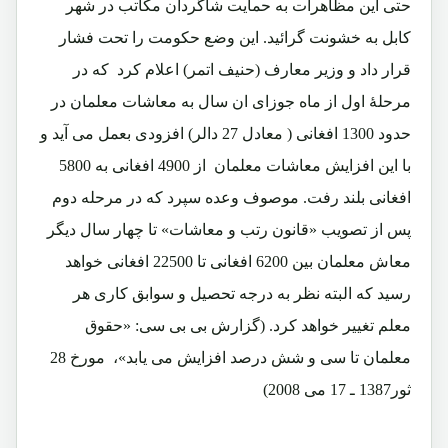
حتی این مظاهرات به حمایت شاگردان مکاتب در شهر
کابل به خشونت گرائید. این وضع حکومت را تحت فشار
قرار داد و وزیر معارف (حنیف اتمر) اعلام کرد که در
مرحلۀ اول از ماه جوزای ان سال به معاشات معلمان در
حدود 1300 افغانی ( معادل 27 دالر) افزودی بعمل می آید و
با این افزایش معاشات معلمان از 4900 افغانی به 5800
افغانی بلند رفت. موصوف وعده سپرد که در مرحله دوم
پس از تصویب «قانون رتب و معاشات» تا چهار سال دیگر
معاش معلمان بین 6200 افغانی تا 22500 افغانی خواهد
رسید که البته نظر به درجه تحصیل و سوابق کاری هر
معلم تغییر خواهد کرد. (گزارش بی بی سی: «حقوق
معلمان تا سی و شش درصد افزایش می یابد»، مورخ 28
ثور1387 ـ 17 می 2008)