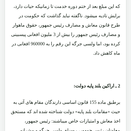
که این مبلغ بعد از ختم دوره خدمت تا زمانیکه حیات دارد،
برایش تادیه میشود. ناگفته نباید گذاشت که حکومت در
طرح قانون معاش و مصارف رئیس جمهور، حقوق ماهوار
و مصارف رئیس جمهور را بیش از 3 ملیون افغانی پیسبینی
کرده بود، اما ولسی جرگه این رقم را به 960000 افغانی در
ماه کاهش داد.
2 ـ اراکین بلند پایه دولت:
برطبق ماده 155 قانون اساسی دارندگان مقام های آتی به
حیث «مقامات بلند پایه» دولت شناخته شده اند که مستحق
اخذ معاش و امتیازات خاص میباشند: رئیس جمهور،
معاونان رئیس جمهور، روسای ولسی جرگه و مشرانو