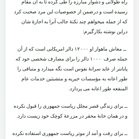
راه طولانی و دشوار مبارزه را طی کرده تا به آن مقام
رسیده است و درضمن از خصوصیات این مرد صحبت کرد
که از جمله میخواهم چند نکتۀ جالب آنرا به اجازۀ شان
دراین نوشته بکارگیرم:
ــ معاش ماهوار او ۱۲۰۰۰ دالر امریکایی است که از آن
جمله صرف ۱۰۰۰ دالر را برای مصارف شخصی خود که
پایانتر از عاید سرانۀ نفوس است نگه میدارد و متباقی را
طور اعانه به مؤسسات خیریه و متشبثین خدمات عام
المنفعه طور اعانه می پردازد.
ــ برای زندگی قصر مجلل ریاست جمهوری را قبول نکرده
و در همان خانۀ محقر در مزرعۀ کوچک خود زیست دارد.
ــ برای رفت و آمد از موتر ریاست جمهوری استفاده نکرده