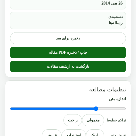
26 می 2014
دسته‌بندی
رساله‌ها
ذخیره برای بعد
چاپ / ذخیره PDF مقاله
بازگشت به آرشیف مقالات
تنظیمات مطالعه
اندازه متن
معمولی
راحت
تراکم خطوط
باریک
استاندارد
عریض
عرض متن