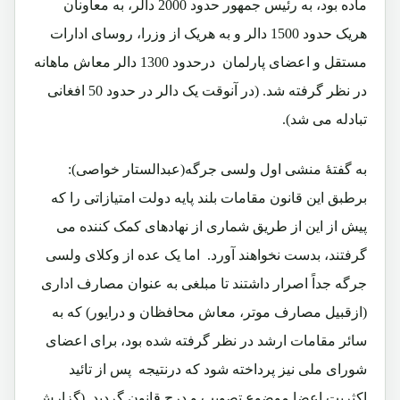
ماده بود، به رئیس جمهور حدود 2000 دالر، به معاونان
هریک حدود 1500 دالر و به هریک از وزرا، روسای ادارات
مستقل و اعضای پارلمان درحدود 1300 دالر معاش ماهانه
در نظر گرفته شد. (در آنوقت یک دالر در حدود 50 افغانی
تبادله می شد).
به گفتۀ منشی اول ولسی جرگه(عبدالستار خواصی):
برطبق این قانون مقامات بلند پایه دولت امتیازاتی را که
پیش از این از طریق شماری از نهادهای کمک کننده می
گرفتند، بدست نخواهند آورد. اما یک عده از وکلای ولسی
جرگه جداً اصرار داشتند تا مبلغی به عنوان مصارف اداری
(ازقبیل مصارف موتر، معاش محافظان و درایور) که به
سائر مقامات ارشد در نظر گرفته شده بود، برای اعضای
شورای ملی نیز پرداخته شود که درنتیجه پس از تائید
اکثریت اعضا موضوع تصویب و درج قانون گردید. (گزارش