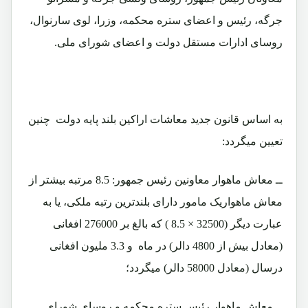
جرگه، رئیس و اعضای ستره محکمه، وزرا، لوی سارنوال،
روسای ادارات مستقل دولت و اعضای شورای ملی.
به اساس قانون جدید معاشات اراکین بلند پایه دولت چنین
تعیین میگردد:
ــ معاش ماهوار معاونین رئیس جمهور: 8.5 مرتبه بیشتر از
معاش ماهواریک مامور دارای بلندترین رتبه ملکی، یا به
عبارت دیگر (32500 × 8.5 ) که بالغ بر 276000 افغانی
(معادل بیش از 4800 دالر) در ماه و 3.3 ملیون افغانی
درسال (معادل 58000 دالر) میگردد؛
ــ معاش ماهوار رئیس ستره محکمه و روسای شورای