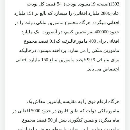
1393(صفحه 19مسوده بودجه) 54 فیصد کل بودجه
عادی(280 ملیارد افغانی) را میسازد که بالغ بر 151 ملیارد
افغانی میگردد. هرگاه مجموع مامورین ملکی دولت را در
حدود 400000 نفر تخمین کنیم، در آنصورت یک ملیارد
افغانی برای 400 مامورعالیرتبه که0.1 فیصد مجموع
مامورین ملکی را می سازد، پرداخته میشود، درحالیکه
برای متباقی 99.9 فیصد مامورین مبلغ 150 ملیارد افغانی
اختصاص می یابد.
هرگاه ارقام فوق را به مقایسه پایانترین معاش یک
مامورملکی دولت که طبق قانون در حدود 5000 افغانی در
ماه میگردد و همین کتگوری بیش از 50 فیصد مجموع
مامورین دولت را می سازد، با سطح معاش و امتیازات