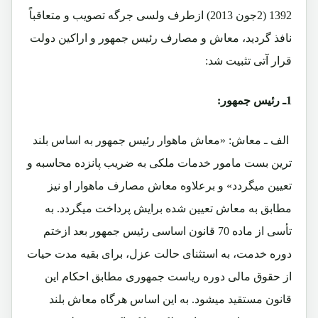
1392 (2جون 2013) ازطرف ولسی جرگه تصویب و متعاقباً
نافذ گردید، معاش و مصارف رئیس جمهور و اراکین دولت
قرار آتی تثبیت شد:
1ـ رئیس جمهور:
الف ـ معاش: «معاش ماهوار رئیس جمهور به اساس بلند
ترین بست مامور خدمات ملکی به ضریب پانزده محاسبه و
تعیین میگردد» و برعلاوه معاش مصارف ماهوار او نیز
مطابق به معاش تعیین شده برایش پرداخت میگردد. به
تأسی از ماده 70 قانون اساسی رئیس جمهور بعد ازختم
دوره خدمت، به استثنای حالت عزل، برای بقیه مدت حیات
از حقوق مالی دوره ریاست جمهوری مطابق احکام این
قانون مستقید میشود. به این اساس هرگاه معاش بلند