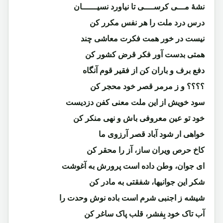
نشۀ مـــی کرســــی تا نیاورد نسیــــــان
درس درد ملت را هر نفس مکرر کن
نیست در خور همت فکرت معاشی چند
همتی بدست آور فکر قرض کشور کن
دفع برف و باران کن از فقیر قوم آنگاه
؟؟؟؟ و ز مرمر قصر خود محجر کن
سود خویش از این ملت معنی کفن دزدیست
خود تو عین معروفی باش و نهی منکر کن
خواهی ار شود آباد قصر آرزوی ما
کاخ حرص ویران ساز، آز را محقر کن
ای جوان، وطن داده است پرورش به آغوشت
شکر این جوانیها، شفقتی به مادر کن
شیشه ز اجنبی شرم است باده نوش وحدت را
آب تاک خود بِفشر، قلب پاک ساغر کن