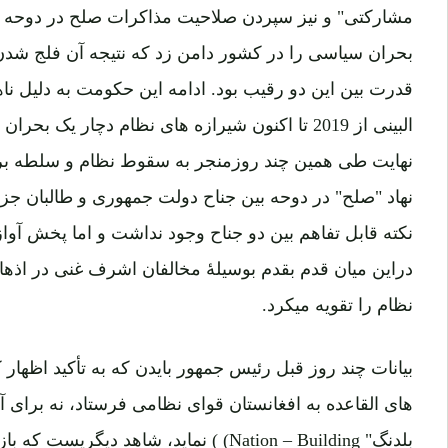
مشارکتی" و نیز سپردن صلاحیت مذاکرات صلح در دوحه به
بحران سیاسی را در کشور دامن زد که نتیجه آن فلج ش
قدرت بین این دو رقیب بود. ادامه این حکومت به دلیل ن
البینی از 2019 تا اکنون شیرازه های نظام دچار یک 
نهایت طی همین چند روزمنجر به سقوط نظام و سلطه برق
نهاد "صلح" در دوحه بین جناح دولت جمهوری و طالبان جز 
نکته قابل تفاهم بین دو جناح وجود نداشت و اما پخش آو
دراین میان قدم بقدم بوسیلۀ مخالفان اشرف غنی در اذها
نظام را تقویه میکرد.
بیانات چند روز قبل رئیس جمهور بایدن که به تأکید اظها
های القاعده به افغانستان قوای نظامی فرستاد، نه برای آ
بلدنگ"
Nation – Building)
)
نماید، شاهد دیگریست که باز