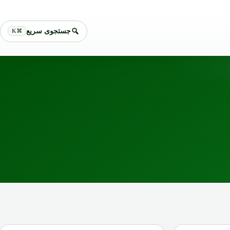
جستجوی سریع
⌘K