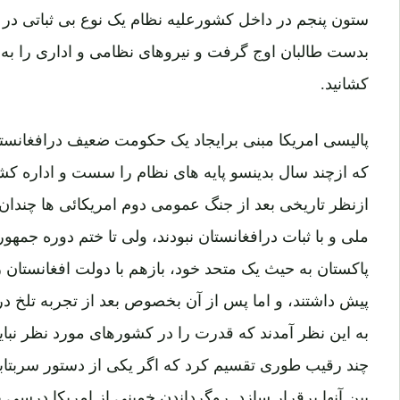
ستون پنجم در داخل کشورعلیه نظام یک نوع بی ثباتی در ا
بدست طالبان اوج گرفت و نیروهای نظامی و اداری را ب
کشانید.
پالیسی امریکا مبنی برایجاد یک حکومت ضعیف درافغان
که ازچند سال بدینسو پایه های نظام را سست و اداره کشو
ازنظر تاریخی بعد از جنگ عمومی دوم امریکائی ها چند
ملی و با ثبات درافغانستان نبودند، ولی تا ختم دوره جمهو
پاکستان به حیث یک متحد خود، بازهم با دولت افغانستان ر
پیش داشتند، و اما پس از آن بخصوص بعد از تجربه تلخ در 
به این نظر آمدند که قدرت را در کشورهای مورد نظر نباید
چند رقیب طوری تقسیم کرد که اگر یکی از دستور سربتابد، 
بین آنها برقرار سازد. روگرداندن خمینی از امریکا درسی 