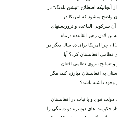
ز آنجائیکه اصطلاح "نیشن بلدنگ" در
دن واضح میشود که امریکا در
 آن سرکوبی القاعده و تروریستهای
بن لادن رهبر القاعده درماه
می2011 در "ابیت آباد" پاکستان و انتقام از او در فاجعه 11/9 ، چرا امریکا برای ده سال دیگر در
ای نظامی افغانستان کرد؟ آیا
ز و تسلیح نیروی نظامی افغان
ستان به افغانستان مبارزه کند، مگر
 وجود داشته باشد؟
 دولت قوی و با ثبات در افغانستان
یجاد حکومت های دوسره دو دستگی را
ه بزرگ دیگر سیاسیون امریکا بود که