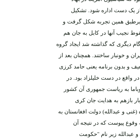
ن از یک دست اداره شود. تشکیل
ان برطبق همین تجربه شکل گرفت و
وط نجیب آنها در کابل به جان هم
 گام دیگری که گذاشته شد ایجاد گروه
طن را بیشترازپیش ویران و خونبار ساختند. همچنان بعد از
امریکا شخصی ضعیف و بدون برنامه یعنی حامد کرزی
 در واقع در دست خلیلزاد بود. در
دن اوباما به ریاست جمهوری آن کشور
ار بازهم به هدایت جان کری
ل حکومت دوسره (غنی و عبدالله) دولت افغانستان به
 رقیب تقسیم گردید و عین حالت درسال 2019 به وقوع پیوست که در نتیجه آن
نی و عبدالله زیر نام "حکومت