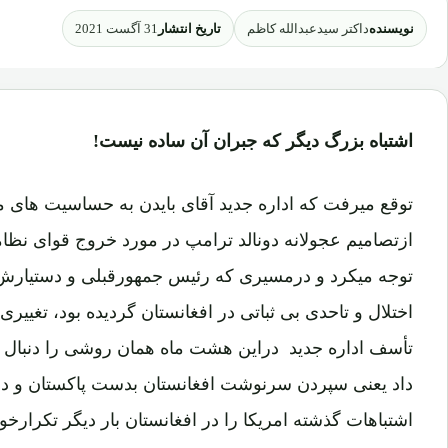
نویسنده
تاریخ انتشار
داکتر سیدعبدالله کاظم
31 آگست 2021
اشتباه بزرگ دیگر که جبران آن ساده نیست!
توقع میرفت که اداره جدید آقای بایدن به حساسیت ها
ازتصامیم عجولانه دونالد ترامپ در مورد خروج قوای ن
توجه میکرد و درمسیری که رئیس جمهورقبلی و دستیارش ز
اختلال و تاحدی بی ثباتی در افغانستان گردیده بود، تغییری
تأسف اداره جدید دراین هشت ماه همان روشی را دنبال کر
داد یعنی سپردن سرنوشت افغانستان بدست پاکستان و دستی
اشتباهات گذشته امریکا را در افغانستان بار دیگر تکرارخوا
وجود همه کمی و کاستی هائیکه در اداره امور دراین چند