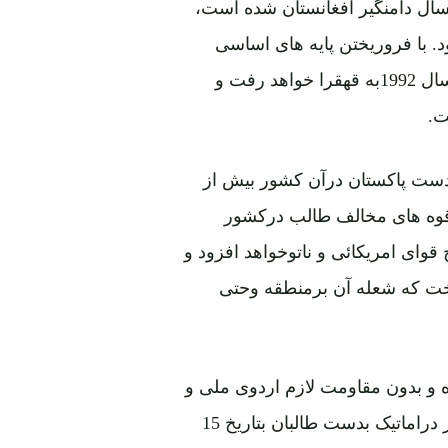
 با فروریختن پایه های اساسی
نظام وجاگزینی طالبان بدون شک افغانستان باردیگرمثل سال 1992به قهقرا خواهد رفت و
ت.
دست پاکستان درآن کشور بیش از
وه های مخالف طالب درکشور
وای امریکائی و ناتوخواهد افزود و
اخت که شعله آن برمنطقه وحتی
ه و بدون مقاومت لازم اردوی ملی و
دیگر اورگانهای دولتی و بخصوص سقوط کابل بطور بسیار دراماتیک بدست طالبان بتاریخ 15
ری به شمول داکتراشرف غنی رئیس