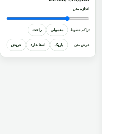
اندازه متن
معمولی
راحت
تراکم خطوط
باریک
استاندارد
عریض
عرض متن