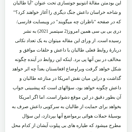
این بودمتن مقالۀ انتونیو جوتسازی
تحت عنوان "
آیا طالبان
و شاخه خراسان داعش جنگ دیگری را آغاز خواهند کرد؟"
که در صفحه "ناظران چه میگویند" در ویبسایت فارسی/
دری بی بی سی همین امروز(2 سپتمبر 2021) به نشر
رسیده است. از ورای این مقاله میتوان به یک تعداد نکاتی
دربارۀ روابط فعلی طالبان با داعش و حلقات موافق و
مخالف در بین آنها پی برد. اینکه این روابط در آینده چگونه
شکل خواهد گرفت وبراوضاع افغانستان بعداً چه اثر خواهد
گذاشت و دراین میان نقش امریکا در منازعه طالبان و
داعش چگونه خواهد بود، سؤالهای است که پیشبینی جواب
آن بطور دقیق در این موقع دشوار است. اما اگر امریکا
بخواهد برای حمایت از طالبان به سرکوبی داعش صرف به
بوسیلۀ حملات هوائی برمواضع آنها بپردازد، این سؤال
مطرح میشود که طیاره های بی پیلوت آیشان از کدام محل