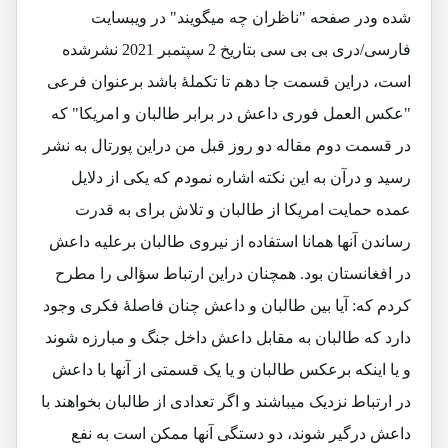
شده ودر صفحه "ناظران چه میگویند" در ویبسایت
فارسی/دری بی بی سی بتاریخ 2 سپتمبر 2021 نشرشده
است، دراین قسمت جا دهم تا تکملۀ باشد برعنوان فرعی
"عکس العمل فوری داعش در برابر طالبان و امریکا" که
در قسمت دوم مقاله دو روز قبل من دراین پورتال به نشر
رسید و درآن به این نکته اشاره نمودم که یکی از دلایل
عمده حمایت امریکا از طالبان و تلاش برای به قدرت
رساندن آنها همانا استفاده از نیروی طالبان برعلیه داعش
در افغانستان بود. همچنان دراین ارتباط سؤالی را مطرح
کردم که:
آیا بین طالبان و داعش چنان فاصلۀ فکری وجود
دارد که طالبان به مقابل داعش داخل جنگ و مبارزه شوند
و یا اینکه برعکس طالبان و یا یک قسمتی از آنها با داعش
در ارتباط نزدیک میباشند و اگر تعدادی از طالبان بخواهند با
داعش درگیر شوند، دو دستگی آنها ممکن است به نفع