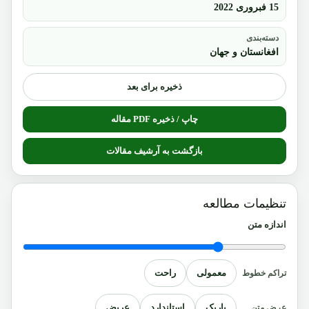
15 فبروری 2022
دسته‌بندی
افغانستان و جهان
ذخیره برای بعد
چاپ / ذخیره PDF مقاله
بازگشت به آرشیف مقالات
تنظیمات مطالعه
اندازه متن
معمولی
راحت
تراکم خطوط
باریک
استاندارد
عریض
عرض متن