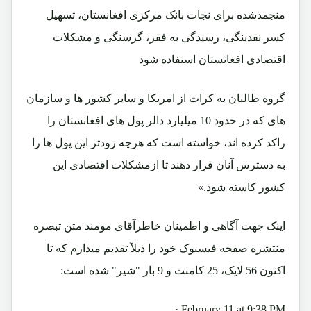
منجمدشده برای نجات بانک مرکزی افغانستان، تسهیل
کسر نقدینگی، رسیدگی به فقر، گرسنگی و مشکلات
اقتصادی افغانستان استفاده شود
گروه طالبان به کرات از امریکا و سایر کشور‌ ها و سازمان‌
های که در حدود 10 میلیارد دالر پول ‌های افغانستان را
راکد کرده اند،‌ خواسته است که هرچه زودتر این پول ‌ها را
به دسترس آنان قرار دهند تا ازمشکلات اقتصادی این
کشور کاسته شود.»
اینک جهت آگاهی و اطمینان خاطرآقای مومند متن تبصره
منتشره صفحه فیسبوک خود را ذیلاً تقدیم میدارم که تا
اکنون 56 لایک، 25 کامنت و 9 بار "شیر" شده است:
February 11 at 9:38 PM ·