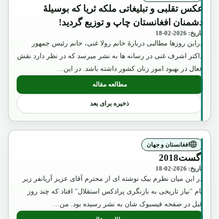
عکس تقلبی و تبلیغاتی ملکه ثریا که بوسیلۀ
دشمنان افغانستان چاپ و توزیع گردید!
تاریخ: 2026-02-18
دراین روزها مطالبی دربارۀ خانم رولا غنی، خانم رئیس جمهور
داکتر اشرف غنی در رسانه ها به نشر میرسد که در نظر دارد نقش
فعال در بهبود امور زنان کشور داشته باشد. در این…
مطالعه مقاله
: عکس تقلبی و تبلیغاتی ملکه ثریا که بوسیل
ذخیره برای بعد
افغانستان و جهان
آگست2018
تاریخ: 2026-02-18
در این میان نظرم بیک نوشته ای از محترم آقای عزیز آریانفر زیر
نام "نیاز تاریخی به بازنگری پرادکس استقلال" افتاد که چند روز
قبل در صفحه فیسبوک شان به نشر رسیده بود. من…