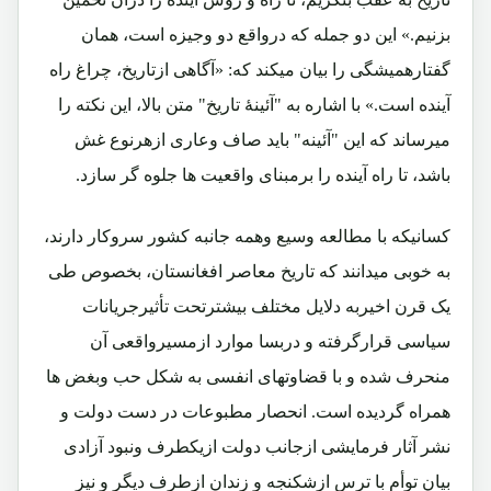
بزنیم.» این دو جمله که درواقع دو وجیزه است، همان
گفتارهمیشگی را بیان میکند که: «آگاهی ازتاریخ، چراغ راه
آینده است.» با اشاره به "آئینۀ تاریخ" متن بالا، این نکته را
میرساند که این "آئینه" باید صاف وعاری ازهرنوع غش
باشد، تا راه آینده را برمبنای واقعیت ها جلوه گر سازد.
کسانیکه با مطالعه وسیع وهمه جانبه کشور سروکار دارند،
به خوبی میدانند که تاریخ معاصر افغانستان، بخصوص طی
یک قرن اخیربه دلایل مختلف بیشترتحت تأثیرجریانات
سیاسی قرارگرفته و دربسا موارد ازمسیرواقعی آن
منحرف شده و با قضاوتهای انفسی به شکل حب وبغض ها
همراه گردیده است. انحصار مطبوعات در دست دولت و
نشر آثار فرمایشی ازجانب دولت ازیکطرف ونبود آزادی
بیان توأم با ترس ازشکنجه و زندان ازطرف دیگر و نیز