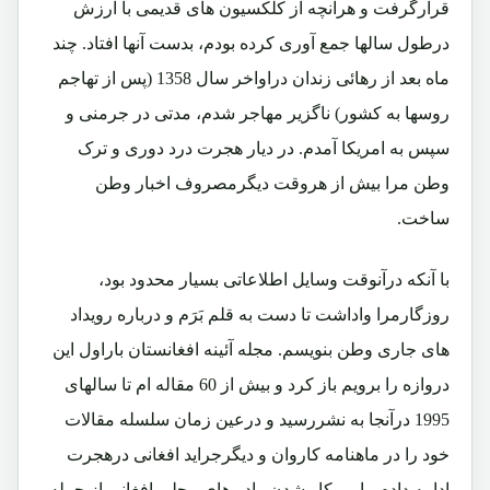
قرارگرفت و هرآنچه از کلکسیون های قدیمی با ارزش
درطول سالها جمع آوری کرده بودم، بدست آنها افتاد. چند
ماه بعد از رهائی زندان دراواخر سال 1358 (پس از تهاجم
روسها به کشور) ناگزیر مهاجر شدم، مدتی در جرمنی و
سپس به امریکا آمدم. در دیار هجرت درد دوری و ترک
وطن مرا بیش از هروقت دیگرمصروف اخبار وطن
ساخت.
با آنکه درآنوقت وسایل اطلاعاتی بسیار محدود بود،
روزگارمرا واداشت تا دست به قلم بَرَم و درباره رویداد
های جاری وطن بنویسم. مجله آئینه افغانستان باراول این
دروازه را برویم باز کرد و بیش از 60 مقاله ام تا سالهای
1995 درآنجا به نشررسید و درعین زمان سلسله مقالات
خود را در ماهنامه کاروان و دیگرجراید افغانی درهجرت
ادامه دادم. با رویکار شدن رادیوهای محلی افغانی از جمله