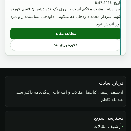
تاریخ: 2026-02-18
این نوشته مشت محکم است به روی یک عده دشمنان قسم خورده
شهید سردار محمد داودخان که میګوید [ داودخان سیاستمدار و مرد
دور اندیش نبود ] ،
مطالعه مقاله
: داؤد خان و دوکتورین آیزنهاور
ذخیره برای بعد
درباره سایت
آرشیف رسمی کتاب‌ها، مقالات و اطلاعات زندگی‌نامه داکتر سید
عبدالله کاظم.
دسترسی سریع
آرشیف مقالات