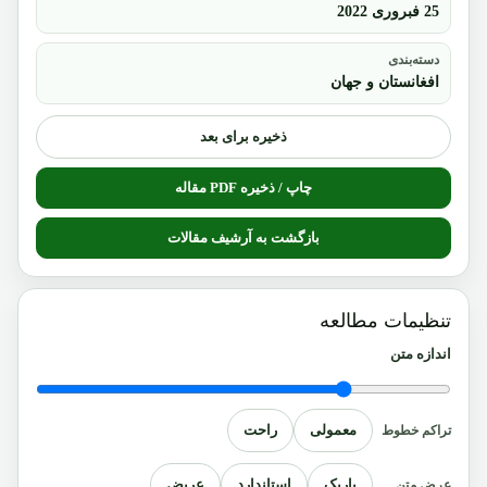
25 فبروری 2022
دسته‌بندی
افغانستان و جهان
ذخیره برای بعد
چاپ / ذخیره PDF مقاله
بازگشت به آرشیف مقالات
تنظیمات مطالعه
اندازه متن
معمولی
راحت
تراکم خطوط
باریک
استاندارد
عریض
عرض متن