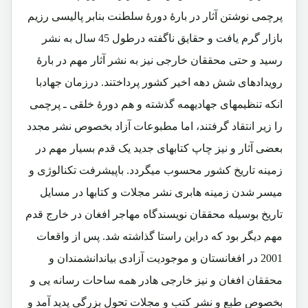
پرچمی نوشتن آثار در بارۀ دورۀ سلطنت بنابر پالیسی رزیم
بازار گرم یافت و حقایق ناگفته درطول 45 سال به نشر
رسید و حتی محققان خارجی نیز به نشر آثار مهم در بارۀ
رویدادهای شش دهه اخیر کشور پرداختند. درزمان جهادبا
انکه تنظیمهای جهادیهمه گذشته و هم دورۀ خلقی ـ پرچمی
را زیر انتقاد گرفتند، اما مطبوعات آزاد بخصوص نشر مجدد
بعضی آثار و نیز چاپ کتابهای جدید یک قدم بسیار مهم در
زمینه تاریخ کشور محسوب میگردد. باپیشرفت تکنالوژی و
میسر شدن زمینه هابری نشر مجلات و کتابها در مسایل
تاریخ بوسیله محققان نویسندگاه مهاجر افغان در خارج قدم
مهم دیگر بود که دراین راستا گذاشته شد. پس از واقعات
2001 در افغانستان و موجودیت آزادی بیاندانشمندان و
محققان افغان و نیز خارجی هادر همه ساحات رسانه یی و
بخصوص طبع و نشر کتب و مجلات تحول بزرگی پدید آمد و