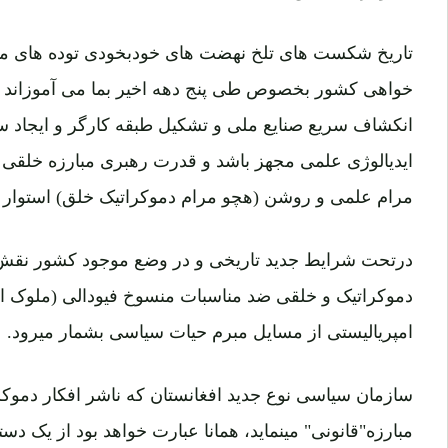
تاریخ شکست های تلخ نهضت های خودبخودی توده های م
خواهی کشور بخصوص طی پنج دهه اخیر بما می آموزاند 
انکشاف سریع صنایع ملی و تشکیل طبقه کارگر و ایجاد س
ایدیالوژی علمی مجهز باشد و قدرت رهبری مبارزه خلقی ر
مرام علمی و روشن (هچو مرام دموکراتیک خلق) استوار سا
درتحت شرایط جدید تاریخی و در وضع موجود کشور نقش
دموکراتیک و خلقی ضد مناسبات منسوخ فیودالی (ملوک الط
امپریالیستی از مسایل مبرم حیات سیاسی بشمار میرود.
سازمان سیاسی نوع جدید افغانستان که ناشر افکار دموکر
مبارزه"قانونی" مینماید، همانا عبارت خواهد بود از یک دست