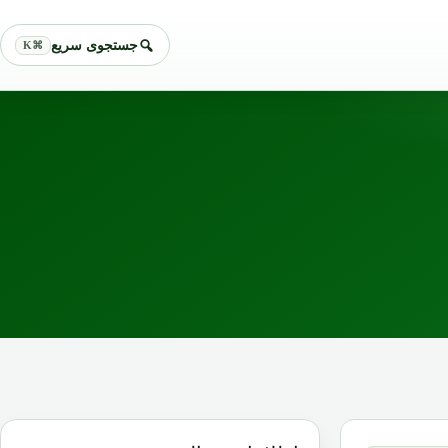
جستجوی سریع
⌘K