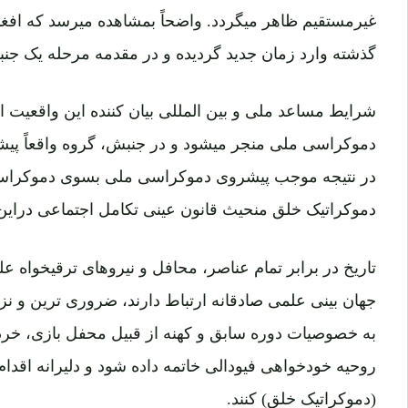
غیرمستقیم ظاهر میگردد. واضحاً بمشاهده میرسد که افغ
گذشته وارد زمان جدید گردیده و در مقدمه مرحله یک جنب
شرایط مساعد ملی و بین المللی بیان کننده این واقعیت 
دموکراسی ملی منجر میشود و در جنبش، گروه واقعاً پیشآه
در نتیجه موجب پیشروی دموکراسی ملی بسوی دموکراسی
دموکراتیک خلق منحیث قانون عینی تکامل اجتماعی دراین 
تاریخ در برابر تمام عناصر، محافل و نیروهای ترقیخواه 
جهان بینی علمی صادقانه ارتباط دارند، ضروری ترین و نز
به خصوصیات دوره سابق و کهنه از قبیل محفل بازی، خرد
روحیه خودخواهی فیودالی خاتمه داده شود و دلیرانه اقدام
(دموکراتیک خلق) کنند.