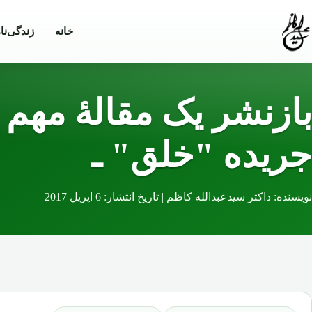
Skip to conten
خانه
زندگی‌نا
بازنشر یک مقالۀ مهم 
جریده "خلق" ـ
نویسنده: داکتر سیدعبدالله کاظم | تاریخ انتشار: 6 اپریل 2017