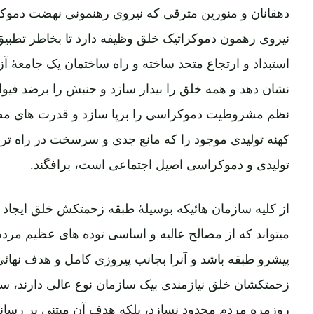
دهقانان و منورین مترقی که نیروی رهنمونی نهضت دموکر
نیروی رهمون دموکراتیک خلق وظیفه دارد تا بخاطر تطبیق 
استبداد و ارتجاع متحد ساخته و راه ساختمان یک جامعۀ آز
نشان دهد و همه خلق را بیدار سازد و جنبش را برضد فیوا
نظم مشروطیت دموکراسی را برپا سازد و قدرت های مط
کهنه تولیدی موجود را که مانع جدی و سرسخت در راه تر
تولیدی و دموکراسی اصیل اجتماعی است، برافگند.
از کلیه سازمان هائیکه بوسیلۀ طبقه زحمتکش خلق ایجاد
میتواند که از مصالح عالیه و اساسی توده های عظیم مرد
پیشرو طبقه باشد و آنرا بجانب پیروزی کامل و هدف نهائی
زحمتکشان خلق نیازمندی بیک سازمان نوع عالی دارند، سازم
روزمره مردم محدود نسازد، بلکه هدف آن مبتنی بر رسا