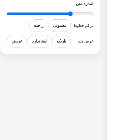
اندازه متن
معمولی
راحت
تراکم خطوط
باریک
استاندارد
عریض
عرض متن