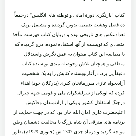
کتاب "بازنگری دورۀ امانی و توطئه های انگلیس" درجمعاً
ده فصل وهشت ضمیمه تدوین گردیده و مشتمل بریک
تعدادعکس های تاریخی بوده و درپایان کتاب فهرست مآخذ
متعددی که نویسنده از آنها استفاده نموده، درج گردیده که
با مطالعه این کتاب میتوان به عمق نگرش واستدلال
منطقی و همچنان تلاش وحوصله مندی نویسنده کتاب
دقیقاً پی برد. درآغازنویسنده کتابش را به یک شخصیت
آزادیخواه غازی میرزمانخان کنری (پدرکلان خود) اهداء
کرده که اویکی از سرلشکران ملی و قومی جبهه چترال
درجنگ استقلال کشور و یکی از ارادتمندان وفاکیش
اعلیحضرت غازی امان الله خان بود که در جهت حمایت از
برنامه های مترقی آن شاه بزرگ با مخالفت دشمنان وطن
مواجه گردید و درماه جدی 1307 ش (جنوری 1929م) بطور