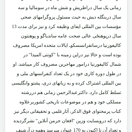
زمانی یک سال دراطریش و شش ماه در سومالیا و سه
سال دربنگله دیش به حیث مسئول پروگرامهای صحی
مؤسسات بین المللی ایفای وظیفه کرد و نیز برای مدت 13
سال درپوهنځی عالی صحت عامه ساندیاگو و پوهنتون
کالیفورنیا درسانفرانسسکوـ ایالات متحده امریکا مصروف
بوده است و حالا نیز دراین زمینه با "کونتی المیدا" در
شمال کالیفورنیا درامور مهاجرین مصروف کار میباشد. او
در طول دوره کاری خود در یک تعداد کنفرانسهای ملی و
بین المللی اشتراک کرده و به زبانهای دری، پشتو وانگلیسی
تسلط کامل دارد. داکترعبدالرحمن زمانی هم دررشته
مسلکی خود و هم در موضوعات تاریخی کشوربرعلاوه
کتاب پرمحتوای فوق الذکر، آثارعلمی و تحقیقاتی دیگر نیز
دارد که دروبسایت وزین "افغان جرمن آنلاین" نشرگردیده
و تعداد آن تا اکنون به 170 عنوان میرسد وهمه درآرشیف