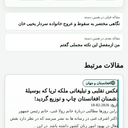
مقاله قبلی در همین دسته
نگاهی مختصر به سقوط و عروج خانواده سردار یحیی خان
مقاله بعدی در همین دسته
من ازمفصلِ این نکته مجملی گفتم
مقالات مرتبط
افغانستان و جهان
عکس تقلبی و تبلیغاتی ملکه ثریا که بوسیلۀ
دشمنان افغانستان چاپ و توزیع گردید!
تاریخ: 2026-02-18
دراین روزها مطالبی دربارۀ خانم رولا غنی، خانم رئیس جمهور
داکتر اشرف غنی در رسانه ها به نشر میرسد که در نظر دارد نقش
فعال در بهبود امور زنان کشور داشته باشد. در این…