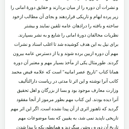
و نشرات آن دوره را از میان بردارند و حقایق دورۀ امانی را
زیر پرده ابهام و تاریکی قراردهند و بجای آن مطالب ازخود
ساخته و بافته را دراذهان عامه تلقین نمایند و بیشتر
نظریات مخالفان دورۀ امانی را شایع و به نشر بسپارند.
برای نیل به این هدف کوشیده شد تا اغلب اسناد و نشرات
مهم آن دوره ازبین برده شوند و یا از دسترس عامه بیرون
گردند. طورمثال یکی از مآخذ بسیار مهم و معتبر آن دوره
همانا کتاب "تاریخ عصر امانیه" است که علامه فیض محمد
کاتب آنرا نوشته و این اثر تا مدتی در ریاست دارالتألیف
وزارت معارف موجود بود و بسا از بزرگان و اهل تحقیق
آنرا دیده بودند. این کتاب مهم بطور مرموز از آنجا مفقود
گردید که تاهنوز اثری از آن پیدا نشده است. اگر این اثر مهم
تاریخی ناپدید نمی شد، به یقیین که بسا موضوعات مهم
تاریخ آن دوره روشن میگردید و همانطوریکه با پیدا شدن