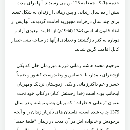
خدمه ها) که جمعاً به 125 تن می رسیدند. آنها برای مدت
بیش از ده سال زندانی و پس رهائی از زندان به شکل تبعید
برای چند سال درهرات مجبوربه اقامت گردیدند. آنها پس از
انفاذ قانون اساسی 1343 (1964م) از اقامت تبعیدی آزاد و
دوباره به کنر بازگشتند و تعدادی ازآنها در ساحه بینی حصار
کابل اقامت گزین شدند.
مرحوم محمد هاشم زمانی فرزند میرزمان خان که یکی
ازشعرای نامدار، با احساس و وطندوست کشور و ضمناً
خسر و عم داکترزمانی و یکی ازدوستان نزدیک ومهربان
اینجانب بوده است (خدا رحمتش کناد) درکتاب خود تحت
عنوان "زندانی خاطرات" که بزبان پشتو نوشته و در سال
1379 چاپ شده است، داستان های تأثربار زندان را و آنچه
برخودش و خانواده اش در آن مدت در زندان "قلعۀ جدید"