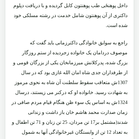
داخل پوهنځی طب پوهنتون کابل گردیده و با دریافت دپلوم
داکتری از آن پوهنتون شامل خدمت در رشته مسلکی خود
شده است.
راجع به سوابق خانوادگی داکترزمانی باید گفت که
موصوف دردامان یک خانواده زجردیده از ستم روزگار
بزرگ شده، پدرکلانش میرزمانخان یکی از بزرگان قومی و
از طرفداران جدی شاه امان الله غازی بود که در سال
1307ش متعاقب سقوط سلطنت آن شاه به نحوی مرموز
به شهادت رسید. خانواده او که درکنر می زیستند، درسال
1324ش به اساس یک سوء ظن هنگام قیام مردم صافی در
زمان صدارت محمد هاشم خان باز داشت و زندانی
شدند(مشتمل بر17 تن مردان، 25 تن زنان و 71 تن اطفال و
به تعداد 12 تن از وابستگان غیرخانوادگی آنها به شمول