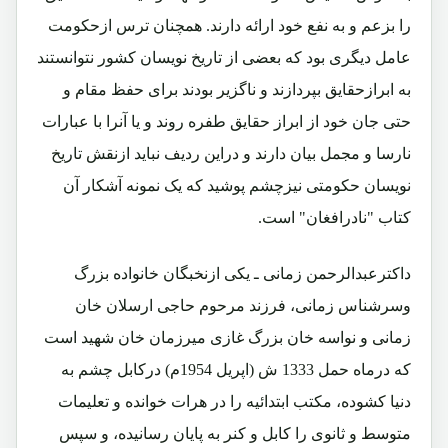
را بزعم و به نفع خود ارائه دارند. همچنان ترس ازحکومت
عامل دیگری بود که بعضی از تاریخ نویسان کشور نتوانستند
به ابرازحقایق بپردازند و ناگزیر بودند برای حفظ مقام و
حتی جان خود از ابراز حقایق طفره روند و یا آنرا با عبارات
نارسا و مجمل بیان دارند و دراین ردیف نباید ازنقش تاریخ
نویسان حکومتی نیزچشم پوشید که یک نمونه آشکار آن
کتاب "نادرافغان" است.
داکترعبدالرحمن زمانی ـ یکی ازنخبگان خانواده بزرگ
وسرشناس زمانی، فرزند مرحوم حاجی ارسلان خان
زمانی و نواسه خان بزرگ غازی میرزمان خان شهید است
که درماه حمل 1333 ش (اپریل 1954م) درکابل چشم به
دنیا کشوده، مکتب ابتدائیه را در هرات خوانده و تعلیمات
متوسط و ثانوی را کابل و کنر به پایان رسانیده، و سپس