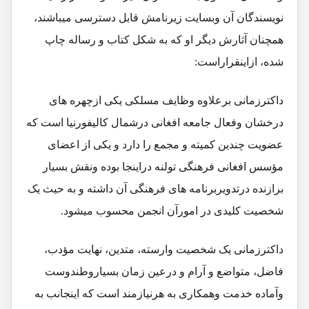
نویسندگان آن وبسایت زیرنامش قابل دسترسی میباشند،
همچنان آثارش دیگر او که به شکل کتاب و رساله چاپ
شده، ازاینقراراست:
داکترزمانی برعلاوه وظایف مسلکی یکی ازچهره های
درخشان وفعال جامعه افغانی درشمال کالیفورنیا است که
عضویت چندین کمیته و مجمع را دارد و یکی از اعضای
مؤسس افغانی فرهنگی تولنه دراینجا بوده ونقش بسیار
برازنده درتدویربرنامه های فرهنگی آن داشته و به حیث یک
شخصیت کلیدی در امورآن انجمن محسوب میشود.
داکترزمانی یک شخصیت وارسته، متدین، نهایت مؤدب،
فاضل، متواضع و آرام و درعین زمان بسیاروطندوست
وآماده خدمت وهمکاری به هرنیازمند است که اینجانب به