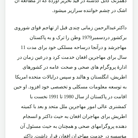
دهمزنگ کابل گذشته در قید تحریر آورده که از مطالعه آن
اشک در چشم خواننده سرازیر میشود.
داکترعبدالرحمن زمانی چندی قبل از تهاجم قوای شوروی
برکشور دردسمبر1979 وطن را ترک و به پاکستان
مهاجرشد و درآنجا درساحه مسلکی خود برای مدت 11
سال برای مهاجرین افغان خدمت کرد و درعین زمان در
ادارۀ پروگرام های صحی و صحت عامه در کشورهای
اطریش، انگلستان و هالند و سپس درایالات متحده امریکا
به توسعه معلومات مسکلی و تخصصی خود افزود. او حین
اقامت در پاکستان از سال 1980 تا 1991 نخست با
کمشنری عالی امور مهاجرین ملل متحد و بعد با کمیته
اطریش برای مهاجران افغان به حیث داکتر و انسجام
دهنده پروگرامهای صحی و همچنان به حیث مسئول آن
مؤسسه در خدمت مهاجران افغان قرار داشت. داکتر