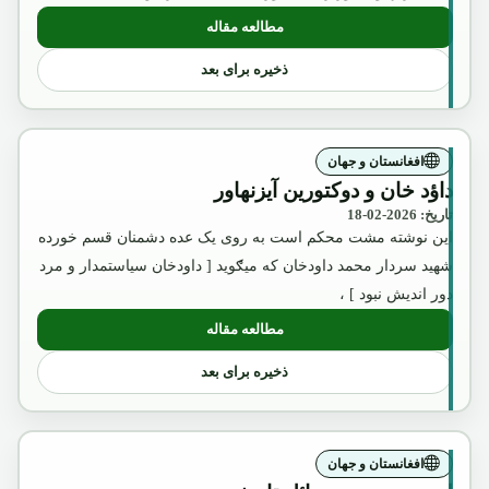
مطالعه مقاله
: عکس تقلبی و تبلیغاتی ملکه ثریا که بوسیل
ذخیره برای بعد
افغانستان و جهان
داؤد خان و دوکتورین آیزنهاور
تاریخ: 2026-02-18
این نوشته مشت محکم است به روی یک عده دشمنان قسم خورده
شهید سردار محمد داودخان که میګوید [ داودخان سیاستمدار و مرد
دور اندیش نبود ] ،
مطالعه مقاله
: داؤد خان و دوکتورین آیزنهاور
ذخیره برای بعد
افغانستان و جهان