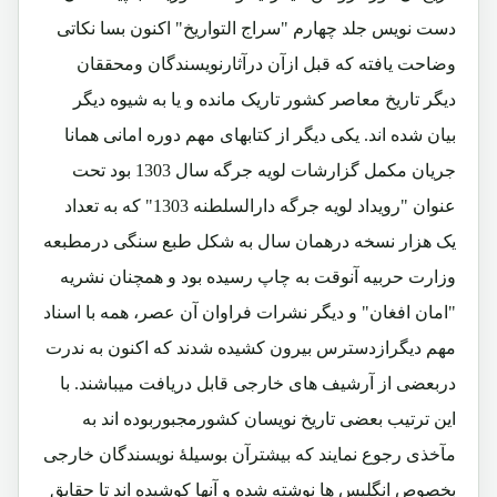
دست نویس جلد چهارم "سراج التواریخ" اکنون بسا نکاتی
وضاحت یافته که قبل ازآن درآثارنویسندگان ومحققان
دیگر تاریخ معاصر کشور تاریک مانده و یا به شیوه دیگر
بیان شده اند. یکی دیگر از کتابهای مهم دوره امانی همانا
جریان مکمل گزارشات لویه جرگه سال 1303 بود تحت
عنوان "رویداد لویه جرگه دارالسلطنه 1303" که به تعداد
یک هزار نسخه درهمان سال به شکل طبع سنگی درمطبعه
وزارت حربیه آنوقت به چاپ رسیده بود و همچنان نشریه
"امان افغان" و دیگر نشرات فراوان آن عصر، همه با اسناد
مهم دیگرازدسترس بیرون کشیده شدند که اکنون به ندرت
دربعضی از آرشیف های خارجی قابل دریافت میباشند. با
این ترتیب بعضی تاریخ نویسان کشورمجبوربوده اند به
مآخذی رجوع نمایند که بیشترآن بوسیلۀ نویسندگان خارجی
بخصوص انگلیس ها نوشته شده و آنها کوشیده اند تا حقایق