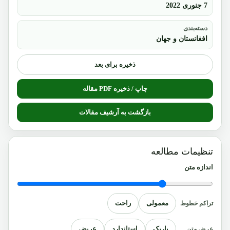
7 جنوری 2022
دسته‌بندی
افغانستان و جهان
ذخیره برای بعد
چاپ / ذخیره PDF مقاله
بازگشت به آرشیف مقالات
تنظیمات مطالعه
اندازه متن
معمولی
راحت
تراکم خطوط
باریک
استاندارد
عریض
عرض متن