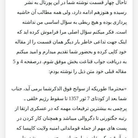
تاحال چهار قسمت نوشته شما در این پورتال به نشر
رسیده و هنوزهم ادامه دارد، ولی همه مطالب آن حاشیه
پردازی بوده و هیچ ربطی به سؤال اساسی من نداشته
است. فکر میکنم سؤال اصلی مرا فراموش کرده اید که
اینک جهت تداعی خاطر بار دیگر همان قسمت را از مقاله
خود کاپی کرده و بحضور شما تقدیم میدارم و امید میکنم
به دریافت جواب قناعت بخش موفق شوم. درصفحه 4 و 5
مقاله قبلی خود متن ذیل را نوشته بودم:
«محترما! طوریکه از سوانح فوق الذکرشما برمی آید، جناب
شما بعد از کودتای 7 ثور 1357 تا سقوط رژیم خلقی ـ
پرچمی به بیشترین ترفیعات مهمه که در عسکری ارتقا از
رتبه جگتورنی تا دگروالی میباشد و همچنان کار کردن در
پست های مهم از جمله قوماندانی امنیه ولایت کاپیسا که
در آنوقت یک مقام بسیارحساس محسوب می شد، طی