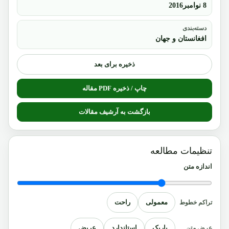
8 نوامبر2016
دسته‌بندی
افغانستان و جهان
ذخیره برای بعد
چاپ / ذخیره PDF مقاله
بازگشت به آرشیف مقالات
تنظیمات مطالعه
اندازه متن
معمولی
راحت
تراکم خطوط
باریک
استاندارد
عریض
عرض متن