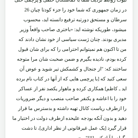
در زمان جمهوری که شما خود را جزء کودتا چیان 26
سرطان و مستحق دورتبه ترفیع دانسته اید، محسوب
میشود، طوریکه نوشته اید: «باختری صاحب واقعاً وزیر
مدبری بودند. چنان ژست سیاسی از خود نشان دادند که
من تا اکنون هم نمیتوانم احترامی را که برای شان قبول
کرده بودم، نادیده بگیرم و ضمن صحبت شان مرا متوجه
ساختند که: "از جنجال و کشمکش تیر شوید و عوض آن
سعی کنید که [با پرچمی هایی که از آنها در کتاب نام برده
اید ـ کاظم] همکاری کرده و ماهوار یکصد نفر از عساکر
خود را با اعاشه و یکنفر صاحب منصب و دیگر ضروریات
را ازطرف ریاست کانال تهیه داشته و بدسترس ما قرار
دهید و بدون آنکه بودجه علیحده ازطرف دولت در اختیار ما
قرار گیرد [یک عمل غیرقانونی از نظر اداری]، تا دشت
بگواه را آباد کنیم[!!]" ...»