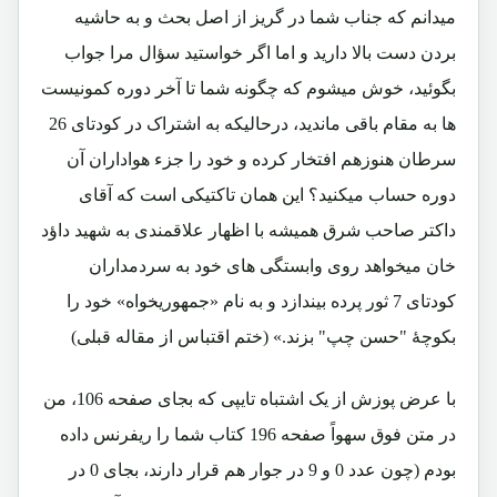
میدانم که جناب شما در گریز از اصل بحث و به حاشیه
بردن دست بالا دارید و اما اگر خواستید سؤال مرا جواب
بگوئید، خوش میشوم که چگونه شما تا آخر دوره کمونیست
ها به مقام باقی ماندید، درحالیکه به اشتراک در کودتای 26
سرطان هنوزهم افتخار کرده و خود را جزء هواداران آن
دوره حساب میکنید؟ این همان تاکتیکی است که آقای
داکتر صاحب شرق همیشه با اظهار علاقمندی به شهید داؤد
خان میخواهد روی وابستگی های خود به سردمداران
کودتای 7 ثور پرده بیندازد و به نام «جمهوریخواه» خود را
بکوچۀ "حسن چپ" بزند.» (ختم اقتباس از مقاله قبلی)
با عرض پوزش از یک اشتباه تایپی که بجای صفحه 106، من
در متن فوق سهواً صفحه 196 کتاب شما را ریفرنس داده
بودم (چون عدد 0 و 9 در جوار هم قرار دارند، بجای 0 در