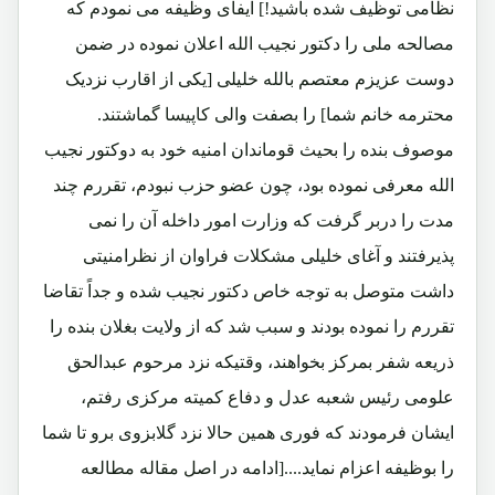
نظامی توظیف شده باشید!] ایفای وظیفه می نمودم که
مصالحه ملی را دکتور نجیب الله اعلان نموده در ضمن
دوست عزیزم معتصم بالله خلیلی [یکی از اقارب نزدیک
محترمه خانم شما] را بصفت والی کاپیسا گماشتند.
موصوف بنده را بحیث قوماندان امنیه خود به دوکتور نجیب
الله معرفی نموده بود، چون عضو حزب نبودم، تقررم چند
مدت را دربر گرفت که وزارت امور داخله آن را نمی
پذیرفتند و آغای خلیلی مشکلات فراوان از نظرامنیتی
داشت متوصل به توجه خاص دکتور نجیب شده و جداً تقاضا
تقررم را نموده بودند و سبب شد که از ولایت بغلان بنده را
ذریعه شفر بمرکز بخواهند، وقتیکه نزد مرحوم عبدالحق
علومی رئیس شعبه عدل و دفاع کمیته مرکزی رفتم،
ایشان فرمودند که فوری همین حالا نزد گلابزوی برو تا شما
را بوظیفه اعزام نماید....[ادامه در اصل مقاله مطالعه