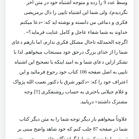
وسط عدد 9 را زده و متوجه اشتباه خود در متن آخر
نگردیدم)، ولی شما این اشتباه تایپی را دال برمریضی
فکری و دماغی من دانسته و نوشته اید که: «دعا میکنم
خداوند به شما شفاء عاجل و کامل عنایت فرماید؟» .
اگرچه الحمدلله تاحال مشکل فکری ندارم، اما بازهم دعای
شما را از خدای بزرگ درحق خود مستجاب میخواهم. لذا با
تشکر ازاین دعای شما و به امید اینکه با تصحیح این اشتباه
تایپی به اصل صفحه 106 کتاب خود رجوع فرمائید و این
اعتراف خود را که: «دکتور شرق با دکتور نعمت الله پژواک
و غلام جیلانی باختری به حساب روشنفکری [!!] وجه
مشترک داشتند» دریابید.
علاوتاً میخواهم بار دیگر توجه شما را به متن دیگر کتاب
شما در صفحه 87 جلب کنم که خود شاهد واضح مبنی بر
ثبوت روابط نزدیک شما با گماشتگان خلقی و پرچمی حتی