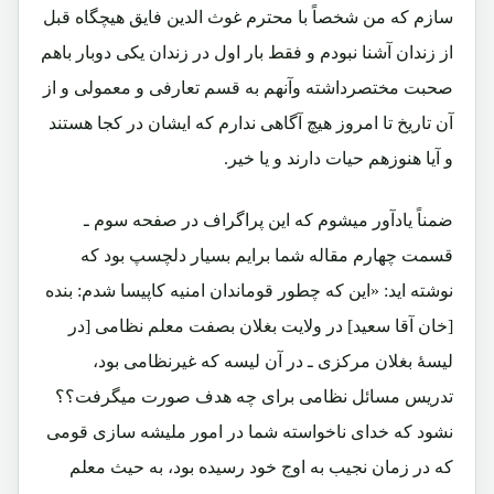
سازم که من شخصاً با محترم غوث الدین فایق هیچگاه قبل
از زندان آشنا نبودم و فقط بار اول در زندان یکی دوبار باهم
صحبت مختصرداشته وآنهم به قسم تعارفی و معمولی و از
آن تاریخ تا امروز هیچ آگاهی ندارم که ایشان در کجا هستند
و آیا هنوزهم حیات دارند و یا خیر.
ضمناً یادآور میشوم که این پراگراف در صفحه سوم ـ
قسمت چهارم مقاله شما برایم بسیار دلچسپ بود که
نوشته اید: «این که چطور قوماندان امنیه کاپیسا شدم: بنده
[خان آقا سعید] در ولایت بغلان بصفت معلم نظامی [در
لیسۀ بغلان مرکزی ـ در آن لیسه که غیرنظامی بود،
تدریس مسائل نظامی برای چه هدف صورت میگرفت؟؟
نشود که خدای ناخواسته شما در امور ملیشه سازی قومی
که در زمان نجیب به اوج خود رسیده بود، به حیث معلم