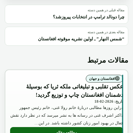
مقاله قبلی در همین دسته
چرا دونالد ترامپ در انتخابات پیروزشد؟
مقاله بعدی در همین دسته
“شمس النهار” ـ اولین نشریه موقوته افغانستان
مقالات مرتبط
افغانستان و جهان
عکس تقلبی و تبلیغاتی ملکه ثریا که بوسیلۀ
دشمنان افغانستان چاپ و توزیع گردید!
تاریخ: 2026-02-18
دراین روزها مطالبی دربارۀ خانم رولا غنی، خانم رئیس جمهور
داکتر اشرف غنی در رسانه ها به نشر میرسد که در نظر دارد نقش
فعال در بهبود امور زنان کشور داشته باشد. در این…
مطالعه مقاله