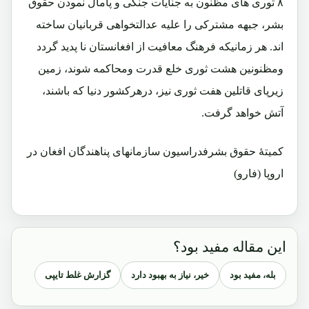
۸ ثوری های مظنون به جنایات جنگی و پامال نمودن حقوق
بشر، جبهه مشترکی را علیه عدالتخواهی قربانیان ساخته
اند. هر زمانیکه فرهنگ معافیت از افغانستان نا پدید گردد
ومظنونین هشت ثوری خلع قدرت ومحاکمه شوند، زمین
زیرپای قاتلین هفت ثوری نیز، درهرکشور دنیا که باشند،
آتش خواهد گرفت.
کمیتۀ حقوق بشرفدراسیون سازمانهای پناهندگان افغان در
اروپا (فارو)
این مقاله مفید بود؟
بله، مفید بود
خیر، نیاز به بهبود دارد
گزارش غلط تایپی