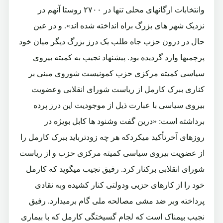
وانتخابات ارگانهای محلی تنها در ۲۷۰۰ روستا آنهم در
نزدیک شهر های بزرگ براه انداخته شده اند». و در عین
حال در درون حزب جاه طلب یک درز بزرگ دیگر میان خود
پرچمیها وارد گردیده بود. پیشنهاد نجیب به کمیته بیروی
سیاسی کمیته مرکزی حزب کمونیست شوروی مبنی بر
کناری ببرک کارمل از ریاست شورای انقلابی وعضویت
بیروی سیاسی با عبارت ذیل از موجودیت این درز پرده
برداشته است: «درین گفت وشنود ها کابل بویژه در
روزهای آخرتأکید میکردکه هر چه زودترباید ببرک کارمل را
از عضویت بیروی سیاسی کمیته مرکزی حزب و از ریاست
شورای انقلابی برکنار کرد. رفیق نجیب میگوید که کارمل
خود را از کارهای حزبی ودولتی کنار کشیده وبه نقادی
پرداخته وبر ضد مشی مصالحه ملی گام برمیدارد. رفیق
نجیب بیمناک است که لجام گسیختگی کارمل که با بیماری