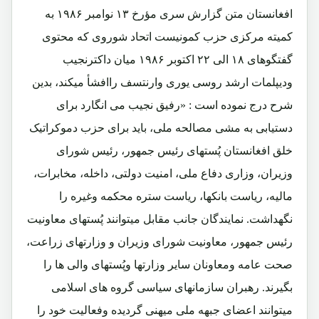
افغانستان متن گزارش سری مؤرخ ۱۳ نوامبر ۱۹۸۶ به
کمیته مرکزی حزب کمونیست اتحاد شوروی که محتوی
گفتگوهای ۱۸ الی ۲۲ اکتوبر ۱۹۸۶ میان داکترنجیب
ودیپلمات ارشد روسی یوری وارنتسف راافشأ میکند، بدین
شرح درج نموده است : «رفیق نجیب می انگارد برای
دستیابی به مشی مصالحه ملی، باید برای حزب دموکراتیک
خلق افغانستان پُستهای رئیس جمهور، رئیس شورای
وزیران، وزاری دفاع ملی، امنیت دولتی، داخله، مخابرات،
مالیه، ریاست بانکها، ریاست ستره محکمه وغیره را
نگهداشت. نمایندگان جانب مقابل میتوانند پُستهای معاونیت
رئیس جمهور، معاونیت شورای وزیران و وزارتهای زراعت،
صحت عامه ومعاونان سایر وزارتها وپُستهای والی ها را
بگیرند. رهبران سازمانهای سیاسی گروه های اسلامی
میتوانند اعضای جبهه ملی میهنی گردیده وفعالیت خود را