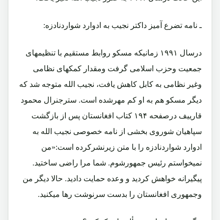
ـ نامه تضرع آمیز داکتر نجیب به ادوارد شواردنادزه:
درسال ۱۹۹۱ زمانیکه مسکو روابط مستقیم با تنظیمهای
جمعیت وحزب اسلامی گرفت ومقدار کمکهای نظامی
وغیر نظامی به کابل کاهش یافت، نجیب الله متوجه شد که
دیگر مسکو هم به او کم مهرشده است. سترجنرال محمود
قارییف درصفحه ۱۹۴ کتاب افغانستان پس از بازگشت
سپاهیان شوروی بخشی از نامه خصوصی نجیب الله به
ادوارد شواردنادزه را با متن زیرنشرکرده است:«من
نمیخواستم رئیس جمهورشوم. شما مرا راضی ساختید.
پیگیرانه خواهش کردید و وعده حمایت دادید. حالا دیگر من
وجمهوری افغانستان را بدست سرنوشت رها میکنید.