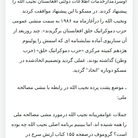
اوسردمدارخدمات اطلاعات دولتی افغانستان نجیب الله را
پیشنهاد کردند. در مسکو با این پیشنهاد موافقت کردند
ونجیب الله را درآغازماه مه ۱۹۸۶ به سمت منشی عمومی
حزب دموکراتیک خلق افغانستان برگزیدند». چند روزبعد از
آن سناریوی آماده نمایشنامه ای که اسمش را پولینوم
هژدهم کمیته مرکزی «حزب دموکراتیک خلق» (حزب
وطن) گذاشته بودند، عملی گردید وتصمیم اتخاذشده در
مسکو دوباره "اتخاذ" گردید.
ـ موضع پشت پرده نجیب الله در رابطه با مشی مصالحه
ملی:
جملات عوامفریبانه نجیب الله درمورد مشی مصالحه ملی
را همه شنیده اند. اما ببینیم برنامه اصلی نجیب الله چه بوده
است؟ گروموف درصفحه ۱۵۵ کتاب ارتش سرخ در