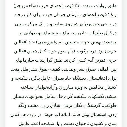
طبق روایات متعدد، ۵۴ فیصد اعضای حزب (شاخه پرچم)
و ۲۸ فیصد اعضای سازمان جوانان حزب برای کار درخاد
در برخی جمهوریهای شوروی سابق و در یک مرکز تربیتی
درکابل تعلیمات خاص سه ماهه، ششماهه و طولانی تر
میدیدند. بهمین جهت نخستین نام (غیررسمی) خاد (فعالین
حزبی) بود. درسرکوب قیام سوم حوت کابل همین فعالین
حزبی تمرین آدم کشی کردند. طبق گزارشات سازمانهای
بین المللی حقوق بشر ونماینده کمیته حقوق بشر ملل متحد
برای افغانستان، دستگاه خاد بعنوان عامل پیگرد، شکنجه و
کشتار مخالفین به ویژه مبارزان وآزادیخواهان شناخته
میشد. تکنیکهای شکنجه گری خاد شامل بیخوابیهای بسیار
طولانی، گرسنگی، تکان برقی، شلاق زدن، مشت ولگد
زدن، استعمال بوتل فانتا، اماله آب جوش در روده ها، کندن
موی و کشیدن ناخنهای دست و پا، شکنجه اعضا فامیل