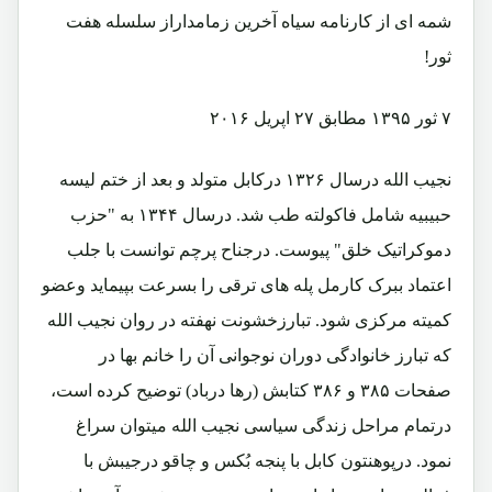
شمه ای از کارنامه سیاه آخرین زمامداراز سلسله هفت
ثور!
۷ ثور ۱۳۹۵ مطابق ۲۷ اپریل ۲۰۱۶
نجیب الله درسال ۱۳۲۶ درکابل متولد و بعد از ختم لیسه
حبیبیه شامل فاکولته طب شد. درسال ۱۳۴۴ به "حزب
دموکراتیک خلق" پیوست. درجناح پرچم توانست با جلب
اعتماد ببرک کارمل پله های ترقی را بسرعت بپیماید وعضو
کمیته مرکزی شود. تبارزخشونت نهفته در روان نجیب الله
که تبارز خانوادگی دوران نوجوانی آن را خانم بها در
صفحات ۳۸۵ و ۳۸۶ کتابش (رها درباد) توضیح کرده است،
درتمام مراحل زندگی سیاسی نجیب الله میتوان سراغ
نمود. درپوهنتون کابل با پنجه بُکس و چاقو درجیبش با