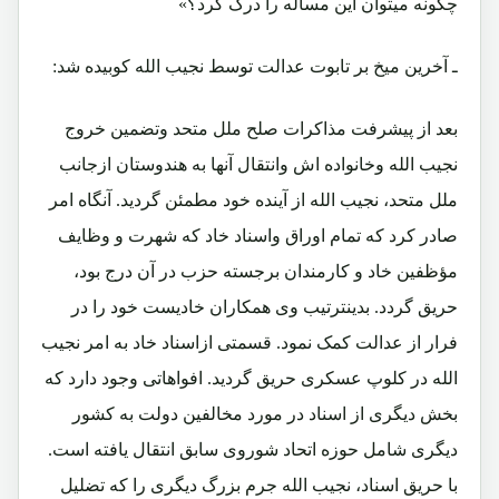
چگونه میتوان این مسأله را درک کرد؟»
ـ آخرین میخ بر تابوت عدالت توسط نجیب الله کوبیده شد:
بعد از پیشرفت مذاکرات صلح ملل متحد وتضمین خروج
نجیب الله وخانواده اش وانتقال آنها به هندوستان ازجانب
ملل متحد، نجیب الله از آینده خود مطمئن گردید. آنگاه امر
صادر کرد که تمام اوراق واسناد خاد که شهرت و وظایف
مؤظفین خاد و کارمندان برجسته حزب در آن درج بود،
حریق گردد. بدینترتیب وی همکاران خادیست خود را در
فرار از عدالت کمک نمود. قسمتی ازاسناد خاد به امر نجیب
الله در کلوپ عسکری حریق گردید. افواهاتی وجود دارد که
بخش دیگری از اسناد در مورد مخالفین دولت به کشور
دیگری شامل حوزه اتحاد شوروی سابق انتقال یافته است.
با حریق اسناد، نجیب الله جرم بزرگ دیگری را که تضلیل