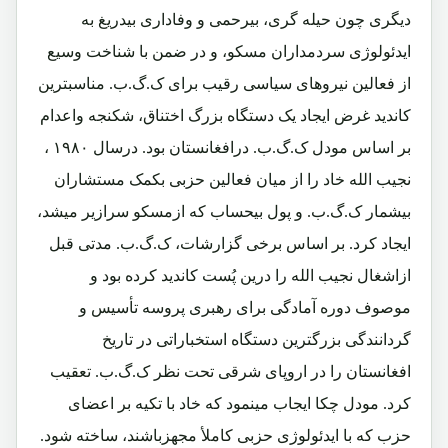
دیگری چون حیله گری، بیرحمی و وفاداری بیدریغ به
ایدئولوژی سردمداران مسکو، و در ضمن با شناخت وسیع
از فعالین نیروهای سیاسی رقیب برای ک.گ.ب. مناسبترین
کاندید غرض ایجاد یک دستگاه بزرگ اختناق، شکنجه واعدام
بر اساس مودل ک.گ.ب. درافغانستان بود. درسال ۱۹۸۰ ،
نجیب الله خاد را از میان فعالین حزبی بکمک مستشاران
بیشمار ک.گ.ب. و پول بیحساب که ازمسکو سرازیر میشد،
ایجاد کرد. بر اساس برخی گزارشات، ک.گ.ب. مدتی قبل
ازاشغال نجیب الله را درین پُست کاندید کرده بود و
موصوف دوره آمادگی برای رهبری پروسه تأسیس و
گردانندگی بزرگترین دستگاه استخباراتی در تاریخ
افغانستان را در اروپای شرقی تحت نظر ک.گ.ب. تعقیب
کرد. مودل چکا ایجاب مینمود که خاد با تکیه بر اعضای
حزب که با ایدئولوژی حزبی کاملأ مجهزباشند، ساخته شود.