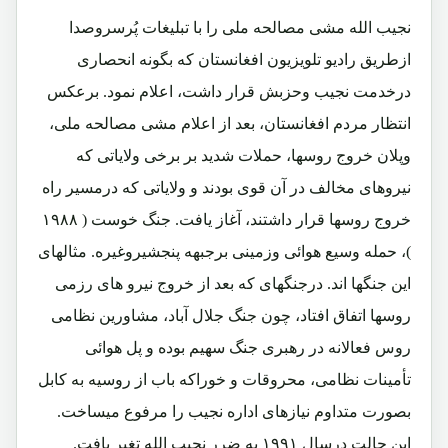
نجیب الله مشی مصالحه ملی را با تبلیغات پُرسروصدا
ازطریق رادیو تلویزیون افغانستان که بگونه انحصاری
درخدمت نجیب وحزبش قرار داشت، اعلام نمود. برعکس
انتظار مردم افغانستان، بعد از اعلام مشی مصالحه ملی،
وپلان خروج روسها، حملات شدید بر برخی ولایاتی که
نیروهای مخالف در آن قوی بودند و ولایاتی که درمسیر راه
خروج روسها قرار داشتند، آغاز یافت. جنگ خوست ( ۱۹۸۸
)، حمله وسیع هوائی وزمینی برجبهه پنجشیروغیره. مثالهای
این جنگها اند. درجنگهای که بعد از خروج نیرو های رزمی
روسها اتفاق افتاد، چون جنگ جلال آباد، مشاورین نظامی
روس فعالانه در رهبری جنگ سهیم بوده و پل هوائی
تأمینات نظامی، محروقات و خوراکه باب از روسیه به کابل
بصورت متداوم نیازهای اداره نجیب را مرفوع میساخت.
این حالت درسال ۱۹۹۱ به ضرر نجیب الله تغیر یافت.