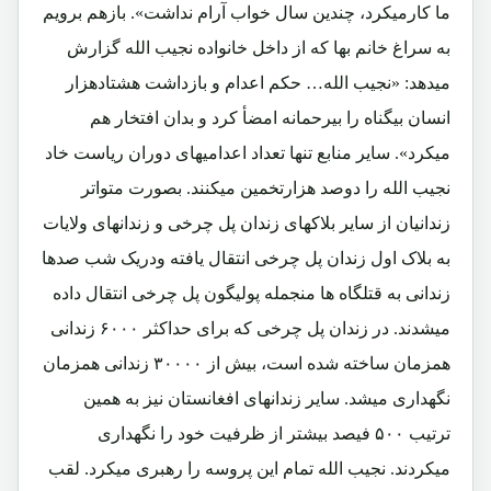
ما کارمیکرد، چندین سال خواب آرام نداشت». بازهم برویم
به سراغ خانم بها که از داخل خانواده نجیب الله گزارش
میدهد: «نجیب الله… حکم اعدام و بازداشت هشتادهزار
انسان بیگناه را بیرحمانه امضأ کرد و بدان افتخار هم
میکرد». سایر منابع تنها تعداد اعدامیهای دوران ریاست خاد
نجیب الله را دوصد هزارتخمین میکنند. بصورت متواتر
زندانیان از سایر بلاکهای زندان پل چرخی و زندانهای ولایات
به بلاک اول زندان پل چرخی انتقال یافته ودریک شب صدها
زندانی به قتلگاه ها منجمله پولیگون پل چرخی انتقال داده
میشدند. در زندان پل چرخی که برای حداکثر ۶۰۰۰ زندانی
همزمان ساخته شده است، بیش از ۳۰۰۰۰ زندانی همزمان
نگهداری میشد. سایر زندانهای افغانستان نیز به همین
ترتیب ۵۰۰ فیصد بیشتر از ظرفیت خود را نگهداری
میکردند. نجیب الله تمام این پروسه را رهبری میکرد. لقب