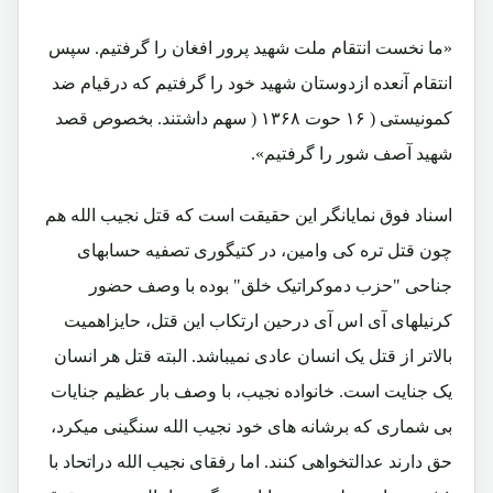
«ما نخست انتقام ملت شهید پرور افغان را گرفتیم. سپس
انتقام آنعده ازدوستان شهید خود را گرفتیم که درقیام ضد
کمونیستی ( ۱۶ حوت ۱۳۶۸ ( سهم داشتند. بخصوص قصد
شهید آصف شور را گرفتیم».
اسناد فوق نمایانگر این حقیقت است که قتل نجیب الله هم
چون قتل تره کی وامین، در کتیگوری تصفیه حسابهای
جناحی "حزب دموکراتیک خلق" بوده با وصف حضور
کرنیلهای آی اس آی درحین ارتکاب این قتل، حایزاهمیت
بالاتر از قتل یک انسان عادی نمیباشد. البته قتل هر انسان
یک جنایت است. خانواده نجیب، با وصف بار عظیم جنایات
بی شماری که برشانه های خود نجیب الله سنگینی میکرد،
حق دارند عدالتخواهی کنند. اما رفقای نجیب الله دراتحاد با