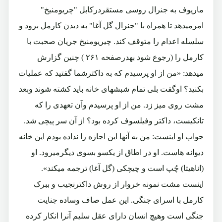
ماریوف به جنرال روسی مستقردرکابل "چریومنیخ"
امرمیدهد تا همراه با "جنرال گل آغا" به دیدن کارمل برود و
سلسله اعدام را متوقف کند. چیریومنیخ جریان صحبت با
کارمل را (رجوع شود بهدرصفحه ۲۶۱ ) چنین گزارش
میدهد: «من از او پرسیدم که به داکترشما گفتید که عملیات
بکنید؟ اوگفت بلی تمام شبشهای خانه باید کشته شوند وبعد
مشت روی میز زد. من از او پرسیدم وآن تعهدی را که
تانکیست، داکتر وفیلسوف کرده بود؟ از آن سر پیچی شد.
جواب او اینست: من به آنها این اجازه را نداده بودم این خانه
دیوانه هاست. او در اطاق از یکسو بسوی دیگرمیرود. او
(اناهیتا) چُپ است و چیچکی (گل آغا) ترجمه میکند».
اینست مشت نمونه خروار از روش داکترنجیب و ببرک
کارمل با اسرای جنگی. این عمل صاف وساده جنایت
جنگی است وهیچ انسان دارای عقل سلیم آنرا انکار کرده