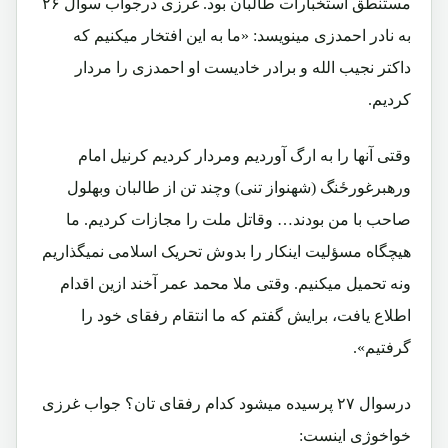
مستنطق استخبارات طالبان بود. غرزی درجواب سوال ۲۶
به نادر احمدزی مینویسد: «ما به این افتخار میکنیم که
داکتر نجیب الله و برادر خادیست او احمدزی را مردار
کردیم.
وقتی آنها را به ارگ آوردیم ومردار کردیم کرنیل امام
ورهبرغورځنگ (شهنواز تنی) وچند تن از طالبان وبهلول
صاحب با من بودند… وقاتل ملت را مجازات کردیم. ما
هیچگاه مسؤلیت اینکار را بدوش تحریک اسلامی نمیگذاریم
ونه تحمیل میکنیم. وقتی ملا محمد عمر آخند ازین اقدام
اطلاع یافت، برایش گفتم که ما انتقام رفقای خود را
گرفتیم».
درسوال ۲۷ پرسیده میشود کدام رفقای تان؟ جواب غرزی
خواخوژی اینست: