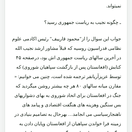
نمیتواند.
ـ چگونه نجیب به ریاست جمهوری رسید؟
جواب این سوال را از"محمود قارییف" رئیس اکادمی علوم
نظامی فدراسیون روسیه که قبلأ مشاور ارشد نجیب الله
در آخرین سالهای ریاست جمهوری اش بود، درصفحه ۴۵
کتابش (افغانستان پس از بازگشت سپاهیان شوروی) که
توسط عزیزآریانفر ترجمه شده است، چنین می خوانیم: «
مقارن میانه سالهای ۸۰ هر چه بیشتر روشن میگردید که
جنگ در افغانستان برای اتحاد شوروی به بهای دشواریهای
بس سنگین وهزینه های هنگفت اقتصادی و پیامد های
ناهنجارسیاسی می انجامد… بهرحال به تصامیم بنیادی در
زمینه فرا خواندن سپاهیان از افغانستان وپایان دادن به