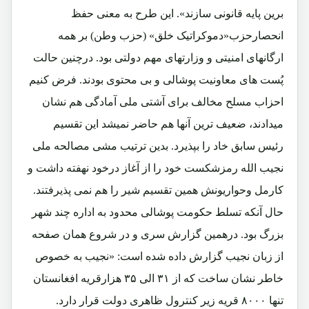
برین پایه قانونی سازند». این طرح به معنی حفظ
انحصارحزب«دموکراتیک خلق» (حزب وطن) بر همه
ارگانهای امنیتی و وزارتهای مهم دولتی بود. درچنین حالت
پُست های معاونیت پوشالی و بی محتوی بودند. فرض کنیم
احزاب مسلح مخالف برای آشتی ملی آمادگی هم نشان
میدادند، ضعیف ترین آنها هم حاضر نمیشد این تقسیم
رئیس سابق خاد را بپذیرد. بدین ترتیب مشی مصالحه ملی
نجیب الله رمزشکست خود را از آغاز درخود نهفته داشت و
کارمل وحواریونش همین تقسیم شیر را هم نمی پذیرفتند.
حال آنکه تسلط حکومت پوشالی محدود به اداره چند شهر
بزرگ بود. درهمین گزارش سری و در شروع همان صفحه
از زبان نجیب گزارش داده شده است: «نجیب به خصوص
خاطر نشان ساخت که از ۳۱ الی ۳۵ هزارقریه افغانستان
تنها ۸۰۰۰ قریه زیر کنترول ظاهری دولت قرار دارد.