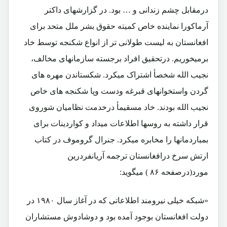
درمقابل چشم زندانی و … بود. در گزارشهای داکتر
آرماکورا نماینده خاص کمیته حقوق بشر ملل متحد برای
افغانستان به لیست طولانی تر از انواع شکنجه توسط خاد
برمیخوریم. درتحقیق افراد برجسته سازمانهای مخالف،
نجیب الله شخصأ اشتراک میکرد. شکستاندن مهره های
گردن واستخوانهای قبرغه ودست وپا شکنجه های خاص
نجیب الله بودند. خاد مسقیمأ درخدمت نظامیان شوروی
قرار داشته به روسها اطلاعات میداد و کواردینات برای
بمباردمانها را مخابره میکرد. جنرال گروموف در کتاب
ارتش سرخ درافغانستان ترجمه آریانفردرین
مورد(درصفحه ۸۶ ) میگوید:
«شبکه خیلی نیرومند اطلاعاتی که در آغاز سال ۱۹۸۰ در
دولت افغانستان بوجود آمده بود و دوشادوش مستشاران