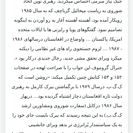
جنگ نیاز مبرمی احساس میگردید. رهبری نوین اتحاد
شوروی به ریاست میخائیل گرباچف که به سال ۱۹۸۵
رویکار آمده بود، آهسته آهسته آغاز به رو آوردن به اینگونه
تصامیم نمود. گفتگوهای پویا و رایزنی ها با ایالات متحده
امریکا، پاکستان … واوضاع در افغانستان درسالهای ۱۹۸۶
- ۱۹۸۷ … لزوم جستجوی راه های غیر نظامی را دیکته
میکرد وبرای تحقق مشی جدید، رجال جدیدی درکار بود ».
جنرال گروموف این جواب را با صراحت لهجه در صفحات
۱۵۲ و ۱۵۳ کتابش چنین تکمیل میکند: «روشن است که
ک.گ.ب. درسال ۱۹۷۹ با برگماشتن ببرک کارمل به رهبری
دولت تازه افغانستان دچار اشتباه گردیده بود… دربهار
سال ۱۹۸۶ درکابل (سفارت شوروی ومشاورین ارشد
ک.گ.ب.) به این نتیجه رسیدند که ببرک بایست جای خود را
به یک سیاستمدار پُرانرژی تر بدهد وبرای جانشینی