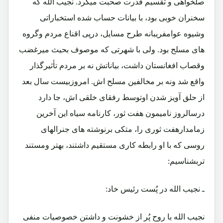
صلخواهی و تقسیم قدرت صحبت میکرد. نجیب الله که
سخنران خوبی بود، با بیانات حساب شده استخباراتی
وشیوه عوامفریبانه طرح مسایل، درپی اقناع مردم وگروه
های مسلح بود. ولی با شهرتی که موصوف بحیث میرغضب
وقصاب افغانستان داشت، بیاناتش نه بر مردم تأثیرگذار
واقع شد ونه بر مخالفین مسلح اش. امروزبیست سال بعد
از حلق آویز شدن اوتوسط رفقای خلقی اش، جا دارد
درسالروز نامیمون هفت ثور، کارنامه سیاه این آخرین
زمامدارهفت ثوری را، متکی برنوشته های جنرالهای
روسی که با او رابطه کاری مستقیم داشتند، بهتر ومستند
تربشناسیم:
ـ نجیب الله در پُست رئیس خاد:
نجیب الله با روح پُر از خشونت و داشتن خصوصیات منفی