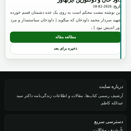
تاریخ: 2026-02-18
این نوشته مشت محکم است به روی یک عده دشمنان قسم خورده
شهید سردار محمد داودخان که میګوید [ داودخان سیاستمدار و مرد
دور اندیش نبود ] ،
مطالعه مقاله
: داؤد خان و دوکتورین آیزنهاور
ذخیره برای بعد
درباره سایت
آرشیف رسمی کتاب‌ها، مقالات و اطلاعات زندگی‌نامه داکتر سید
عبدالله کاظم.
دسترسی سریع
آرشیف مقالات