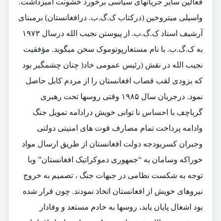
فعالین سایر جریانهای سیاسی برخورد خشونت آمیزداشت.
واسیلی میتروخین (درکتاب ک.گ.ب. درافغانستان) برمبنای
آرشیف اسناد ک.گ.ب. از پیوستن نجیب الله درسال ۱۹۷۳
به ک.گ.ب. با نام مستعارپوتوموک سخن میگوید. مؤفقیت
نجیب الله در نقش (رئیس عمومی خاد( چنان چشمگیر بود
که بزودی لقب قصاب افغانستان را از مردم کابل حاصل
نمود. درجریان سال ۱۹۸۵ وقتی روسها تحت رهبری
گرباچف با احساس نا توانی خویش درادامه تمویل جنگ
وادامه پرداخت تمام مصارف قوت های امنیتی دولتی
وجبران کسربودجه دولت افغانستان از طریق ارسال مواد
خوراکه وسامان به “جمهوری دموکراتیک افغانستان” وبا
توجه به شکست نظامی در جبهات جنگ ، تصمیم به خروج
نیروهای خویش از افغانستان اتخاذ نمودند. چون قرار شده
بود اشغال پایان یابد، روسها به خادم مستعد و وفادار