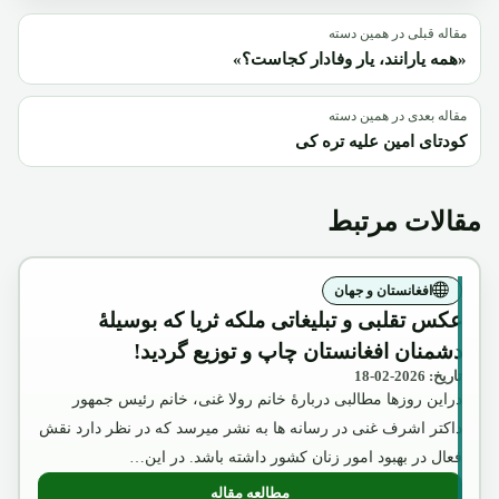
مقاله قبلی در همین دسته
«همه یارانند، یار وفادار کجاست؟»
مقاله بعدی در همین دسته
کودتای امین علیه تره کی
مقالات مرتبط
افغانستان و جهان
عکس تقلبی و تبلیغاتی ملکه ثریا که بوسیلۀ
دشمنان افغانستان چاپ و توزیع گردید!
تاریخ: 2026-02-18
دراین روزها مطالبی دربارۀ خانم رولا غنی، خانم رئیس جمهور
داکتر اشرف غنی در رسانه ها به نشر میرسد که در نظر دارد نقش
فعال در بهبود امور زنان کشور داشته باشد. در این…
مطالعه مقاله