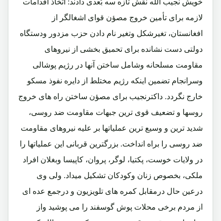
خویش نجیب الله نقش تازه سه بُعدی دادند: اتخاذ اقدامات
لازمه برای تأمین خروج مصؤن قوای اشغالگر از
افغانستان، تغیرشکل وتغیر نام دادن حزب مزدور ودستگاه
دولتی دست نشانده برای تحمیق بخشی از نیروهای
مقاومت مسلحانه وشامل ساختن آنها در رژیم پوشالی
وسرانجام تضمین اینکه رژیم مختلط از دایره نفوذ مسکو
خارج نگردد. داکترنجیب برای مصؤن ساختن راه های خروج
روسها و تضعیف قوی ترین جبهات مقاومت ضد روسی،
شدید ترین و وسیع ترین عملیاتها بر علیه نیروهای مقاومت
ضد روسی را براه انداخت. بزرگترین قربانی این عملیاتها را
در ولایات خوست، پکتیا، لوگر، پروان، کاپیسا وبغلان افراد
ملکی، بخصوص زنان وکودکان تشکیل میداد. ولی وی
درعین حال درمقابل کمره های تلویزیون و درجمع عده ای
از مردم برخی محلات پوش گوسفند را می پوشید واز