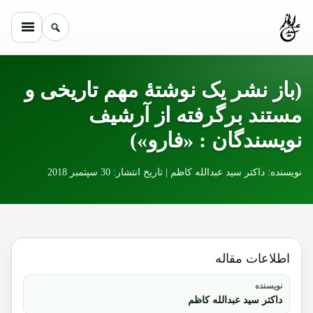
Skip to conten
(باز نشر یک نوشتۀ مهم تاریخی و
مستند برگرفته از آرشیف
نویسندگان : «فارو»)
نویسنده: داکتر سید عبدالله کاظم | تاریخ انتشار: 30 سپتمبر 2018
اطلاعات مقاله
نویسنده
داکتر سید عبدالله کاظم