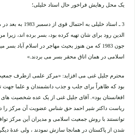
یک محل رهایش فراخور حال استاد خلیلی؛
3 ـ استاد خلیلی به ا
الدین رود برای شان تهیه کرده بود، بسر برده اند، زیرا م
جون 1983 که من هنوز بحیث مهاجر در اسلام آباد بس
اسلامی در همان اتاق محقر بسر می بردند.»
محترم جلیل غنی می افزاید: «مرکز علمی ازطرف جمعیت 
بود که ظاهراً برای جلب و جذب دانشمندان و علما جهت تحق
افغانستان بود». آقای جلیل غنی از یک عده شخصیت های د
ریاست داکتر شیر احمد حق شناس عضویت آن مرکز را داشتن
توانستند با روش جمعیت اسلامی و مدیران آین مرکز توافق
شدن از پاکستان در همانجا سازش نمودند ، ولی عدۀ دیگ