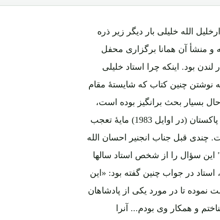
خلیل الله خلیلی بار دیگر زیر ذره
 و منشأ آن همانا برگزاری محفل
لندن بود. اینکه چرا استاد خلیلی
ه نوشتن چنین کتاب که شایستۀ مقام
حال بسیار بحث برانگیز بوده است،
چنانکه محتوای این کتاب از همان روزهای اول نشر آن در پاکستان (در اوایل 1983) مایۀ تعجب
 چندی قبل جناب انجنیر احسان الله
" این سؤال را از شخص استاد سالها
استاد در جواب چنین گفته بود: «این
ست نموده تا در مورد یکی از پادشاهان
ختم و همکار وی بودم... آنرا