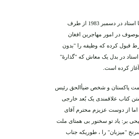
در کتاب نامه های استاد به دخترش متنی ذکر رفته که گویا استاد در دسمبر 1983 از طرف
وصوف در امور مهاجرین افغان
شرط قبول کرده که وظیفه را "بدون
ستاد در بدل یک معاش که "گذارۀ"
آغاز کرده است.
 حکومت پاکستان و شخص ضیأالحق رئیس
شتن کتاب علاقمندی یک بُعد خارجی
ما از دوست عزیزم محترم آقای
حی بر: یاد تو سخنور بی همتای ملت
رنخ "میزبان" را ، طوریکه جناب