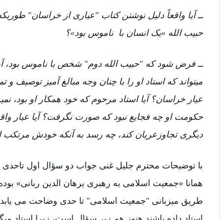
ــ آیا واقعاً دلیل نوشتن کتاب "عیاری از خراسان" طوریک
حبیب الله «یک انسان با ناموس بود»؟
ــ فرض شود که "حبیب الله دوم" شخص با ناموس بود، آیا 
میتواند که استاد او را با چنان وجه مبالغ آمیز توصیف و تمج
عیار خراسان؟ آیا استاد مرحوم که خود همکار او بود، نمی
حکومت او چه فجایع نبود که صورت نگرفت؟ آیا عیار وا
دیگری تجاوزعریان کند، چه رسد به آنکه خودش مرتکب ا
با توضیحات محترم جلیل غنی جواب دو سؤال اول تاحدی ز
همانا «جمعیت اسلامی به رهبری برهان الدین ربانی» بود
طریق میزبانی "جمعیت اسلامی" تا حدی وضاحت می یابد و ام