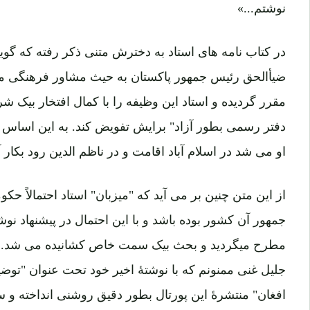
نوشتم...»
ضیأالحق رئیس جمهور پاکستان به حیث مشاور فرهنگی م
مقرر گردیده و استاد این وظیفه را با کمال افتخار بیک 
دفتر رسمی بطور آزاد" برایش تفویض کند. به این اساس ا
او می شد در اسلام آباد اقامت و در ناظم الدین رود بکار 
از این متن چنین بر می آید که "میزبان" استاد احتمالاً
جمهور آن کشور بوده باشد و با این احتمال در پیشنهاد نو
مطرح میگردید و بحث بیک سمت خاص کشانیده می شد. ا
جلیل غنی ممنونم که با نوشتۀ اخیر خود تحت عنوان "توضی
افغان" منتشرۀ این پورتال بطور دقیق روشنی انداخته و س