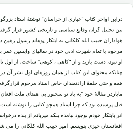
دراین اواخر کتاب "عیاری از خراسان" نوشتۀ استاد بزرگوار
بین تحلیل گران وقایع سیاسی و تاریخی کشور قرار گرفته
هواداران حبیب الله کلکانی به ابتکار پوهاند رسول رهین در 
مرحوم با تمام شهرت ادبی خود در سالهای واپسین عمر ب
او نبود، دست یازید و از "کاهی ، کوهی" ساخت، از اول تا
همه و حتی حلقۀ ارادتمندان خاص استاد مرحوم قرارگرفت.
مایاردر مقالۀ خود "به یاد تو سخنور بی همتای ملت افغان
قبل پرسیده بود که چرا استاد همچو کتابی را نوشته است، 
اثر بابتکار خودم بوجود نیامده بلکه میزبانم از بنده درخوا
افغانستان چیزی بنویسم. امیر حبیب الله کلکانی را می شنا