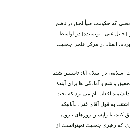
حتمال قوی از دسمبر 1983 به بعد در محلی که حکومت ضیأالحق در ناظم
ن [جلیل غنی ـ نویسنده] در اواسط
ر میبردم، استاد در مرکز علمی جمعیت
اسلامی در اسلام آباد تاسیس شده
یق و تتبع و آمادگی ها برای آیندۀ
انشمند افغان نام می برد که تحت
د. به قول آقای غنی: «آنانیکه
 کنند، تا واپسین روزهای بیرون
ری که رهبری جمعیت نمیتوانست از