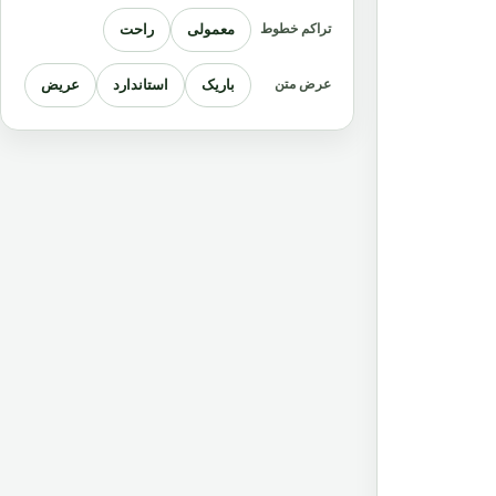
معمولی
راحت
تراکم خطوط
باریک
استاندارد
عریض
عرض متن