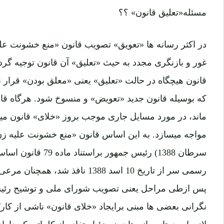
مسئله«تعلیق قانون» ؟؟
در اکثر رسانه ها «تعویق» تصویب قانون «منع خشونت ع
غور و بازنگری مجدد به حیث «تعلیق» آن قانون توجیه گرد
قانون هیچگاه در حالت «تعلیق» یعنی «معلق بودن» قرار نم
که بوسیله قانون جدید «تعویض» و منسوخ شود. هرگاه قانون
ماند، در مورد مسایل جاری موجب بروز «خلای» قانون می
سرطان 1388) رئیس جمهو
رسمی سر از تاریخ 10 اسد 1388 نافذ 
پس ازطی مراحل یعنی تصویب شورای ملی و توشیح رئیس 
نگرانی بعضی ها مبنی برایجاد «خلای قانون» ناشی از کارب