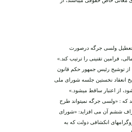
ای معانی خاص حقوقی میباشند، از
درحالت تعطیل ولسی جرگه درصورت
ی، فرامین تقنینی را ترتیب کند.»
د از توشیح رئیس جمهور حکم قانون
اریخ انعقاد نخستین جلسه شورای ملی
د، از اعتبار ساقط میشود.»
 میکند که : «ولسی جرگه نمیتواند طرح
راگراف ششم آن می افزاید: «شورای
روگرامهای انکشافی دولت که به