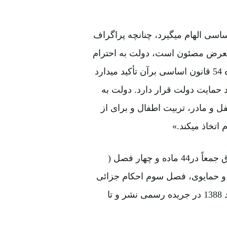
لیه زن از ماده 24 و ماده 54 قانون اساسی الهام میگیرد، چنانچه پراگراف
سان ازتعرض مصئون است، دولت به احترام
و حمایت آزادی و کرامت انسان مکلف میباشد» و نیز ماده 54 قانون اساسی برآن تأکید میدارد
 حمایت دولت قرار دارد. دولت به
و مادر، تربیت اطفال و برای از
اتخاذ میکند.»
«قانون منع خشونت علیه زن» به تأسی از روحیه مواد فوق جمعاً در44 ماده و چهار فصل (
و حمایوی، فصل سوم احکام جزائی
و فصل چهارم احکام نهائی) ترتیب گردیده و بتاریخ 10 اسد 1388 در جریده رسمی نشر و تا