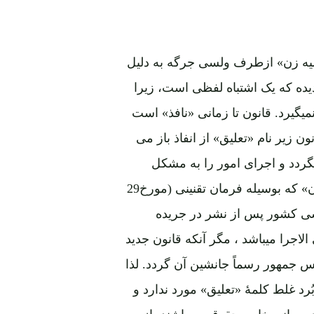
لیه زن» ازطرف ولسی جرگه به دلیل
یده که یک اشتباه لفظی است، زیرا
یگیرد. قانون تا زمانی «نافذ» است
 زیر نام «تعلیق» از انفاذ باز می
گردد و اجرای امور را به مشکل
مواجه میسازد. به این اساس قانون «منع خشونت علیه زن» که بوسیله فرمان تقنینی (مورخ29
ر براستناد ماده 79 قانون اساسی کشور پس از نشر در جریده
شد، همچنان مرعی الاجرا میباشد ، مگر آنکه قانون جدید
جمهور رسماً جانشین آن گردد. لذا
ُرد غلط کلمۀ «تعلیق» مورد ندارد و