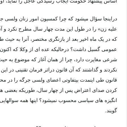
اساس پیشنهاد حکومت ایجاب رسیدگی عاجل را نماید، اول
دراینجا سؤال میشود که چرا کمسیون امور زنان ولسی ج
علیه زن» را در طول این مدت چهار سال مطرح نکرد و آنر
که در یک ماه اخیر بعد از بازنگری مختصر، آنرا به حی
عمومی گسیل داشت؟ درحالیکه عده ای از وکلا که اکنون م
شرعی مغایرت دارد، چرا از همان آغاز که موضوع به حیث
نکردند و گذاشتند که آن قانون دراثر فرمان تقنینی در این
قانون طی اینمدت بیتفاوتی اعضای ولسی جرگه را در محتوای 
کردن صدای اعتراض پس از چهار سال، طوریکه بعضی ها به 
انگیزه های سیاسی محسوب نمیشود؟ اینها همه سوالهایی ا
گویند.