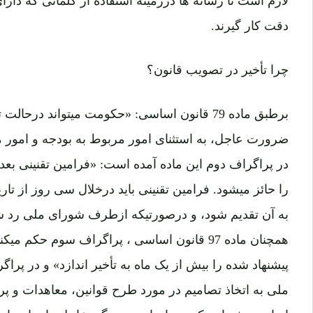
لازم است تا رسانه ها درزمینۀ استفاده از کلماتی که دار
دقت کار گیرند.
چرا تأخیر در تصویب قانون؟
برطبق ماده 79 قانون اساسی: «حکومت میتواند 
ضرورت عاجل، به استثنای امور مربوط به بودجه و امور مال
در پراگراف دوم این ماده آمده است: «فرامین تقنینی بع
را حائز میشود. فرامین تقنینی باید درخلال سی روز از ت
به آن تقدیم شود، و درصورتیکه ازطرف شورای ملی رد شو
همچنان ماده 97 قانون اساسی ، پراگراف سوم حکم
پیشنهاد شده را بیش از یک ماه به تأخیر اندازد» و در پ
ملی به اتخاذ تصامیم در مورد طرح قوانین، معاهدات و پ