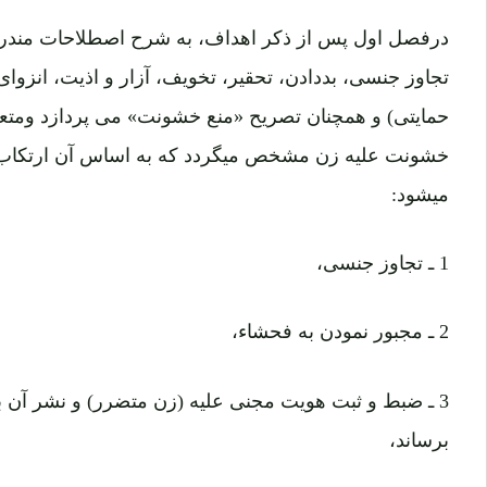
درفصل اول پس از ذکر اهداف، به شرح اصطلاحات مندرج
تجاوز جنسی، بددادن، تحقیر، تخویف، آزار و اذیت، انزوای ا
حمایتی) و همچنان تصریح «منع خشونت» می پردازد ومتعاقب
خشونت علیه زن مشخص میگردد که به اساس آن ارتکاب 
میشود:
1 ـ تجاوز جنسی،
2 ـ مجبور نمودن به فحشاء،
3 ـ ضبط و ثبت هویت مجنی علیه (زن متضرر) و نشر آن
برساند،