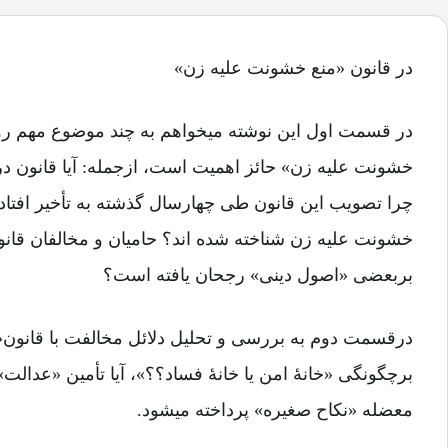
در قانون «منع خشونت علیه زن»
در قسمت اول این نوشته میخواهم به چند موضوع مهم روشن
خشونت علیه زن» حائز اهمیت است، ازجمله: آیا قانون درح
چرا تصویب این قانون طی چهارسال گذشته به تأخیر افتاد؟
خشونت علیه زن شناخته شده اند؟ حامیان و مخالفان قانو
بربعضی «اصول دینی» رجحان یافته است؟
درقسمت دوم به بررسی و تحلیل دلائل مخالفت با قانون
برچگونگی «خانۀ امن یا خانۀ فساد؟؟»، آیا تأمین «عدالت
معضله «نکاح صغیره» پرداخته میشود.