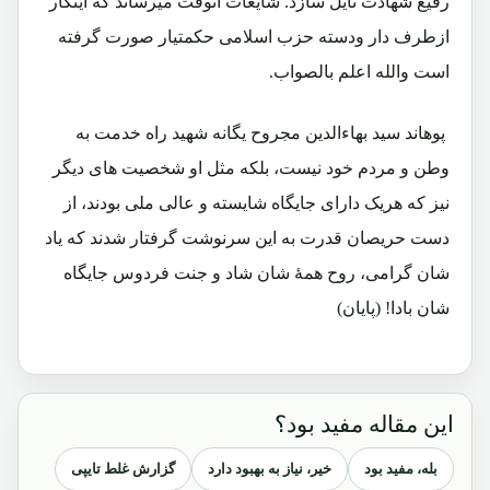
رفیع شهادت نایل سازد. شایعات آنوقت میرساند که اینکار
ازطرف دار ودسته حزب اسلامی حکمتیار صورت گرفته
است والله اعلم بالصواب.
پوهاند سید بهاءالدین مجروح یگانه شهید راه خدمت به
وطن و مردم خود نیست، بلکه مثل او شخصیت های دیگر
نیز که هریک دارای جایگاه شایسته و عالی ملی بودند، از
دست حریصان قدرت به این سرنوشت گرفتار شدند که یاد
شان گرامی، روح همۀ شان شاد و جنت فردوس جایگاه
شان بادا! (پایان)
این مقاله مفید بود؟
بله، مفید بود
خیر، نیاز به بهبود دارد
گزارش غلط تایپی