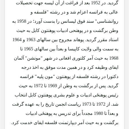
گردید. در 1952 بعد از فراغت از آن لیسه جهت تحصیلات
عالی به فرانسه اعزام شد و در رشته "فلسفه و
روانشناسی" سند فوق لیسانس را بدست آورد؛ در 1958 به
وطن برگشت و در پوهنحی ادبیات پوهنتون کابل به حیث
استاد مقرر گردید. پوهاند مجروح بین سالهای 1963 و 1964
به سمت والی ولایت کاپیسا و بعداً بین سالهای 1965 تا
1968 به حیث آمر کلتوری افغانی در شهر "مونشن" آلمان
ایفای وظیفه کرد و در همین مدت موفق به اخذ درجه
دکتورا در رشته فلسفه از پوهنتون "مون پلیه" فرانسه
گردید. پس از برگشت به وطن از 1969 تا 1972 به حیث
رئیس پوهنځی ادبیات و علوم بشری پوهنتون کابل انتخاب
شد. از 1972 تا 1973 ریاست انجمن تاریخ را به عهده گرفت
و بعداً تا 1980 مجدداً برای تدریس به پوهنځی ادبیات
برگشت و به حیث آمر دیپارتمنت فلسفه ایفای خدمت کرد.