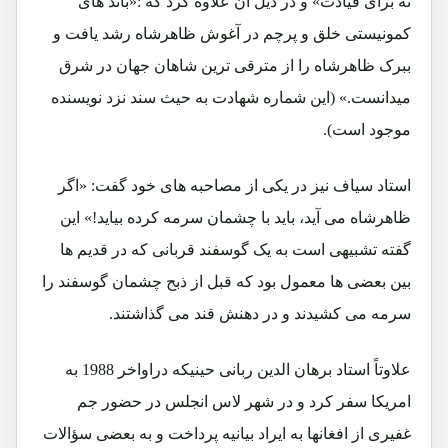
نه برای قیادت» و در ذیل آن علاوه کرد که :«باند های
کمونیستی خلق و پرچم در آغوش ظاهرشاه رشد یافت و
ببرک ظاهرشاه را از مترقی ترین شاهان جهان در شرق
میدانست.» (این شماره شهادت به حیث سند نزد نویسنده
موجود است).
استاد سیاف نیز در یکی از مصاحبه های خود گفت: «اگر
ظاهرشاه می آید، باید با چشمان سرمه کرده بیاید!» این
گفته تشبیهی است به یک گوسفند قربانی که در قدیم ها
بین بعضی ها معمول بود که قبل از ذبح چشمان گوسفند را
سرمه می کشیدند و در دهنش قند می گذاشتند.
علاوتاً استاد برهان الدین ربانی حینیکه دراواخر 1988 به
امریکا سفر کرد و در شهر لاس انجلس در حضور جم
غفیری از افغانها به ایراد بیانیه پرداخت و به بعضی سؤالات