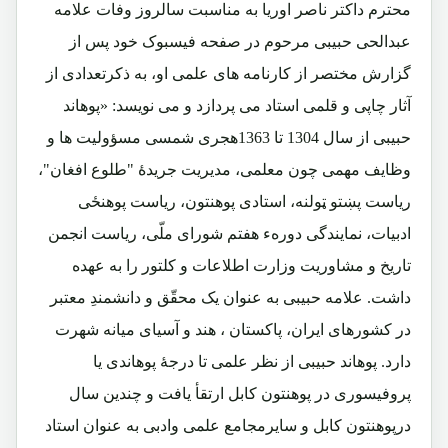
محترم داکتر ناصر اوریا به مناسبت سالروز وفات علامه
عبدالحی حبیبی مرحوم در صفحه فیسبوک خود پس از
گزارش مختصر از کارنامه های علمی او، به ذکرتعدادی از
آثار چاپی و قلمی استاد می پردازد و می نویسد: «پوهاند
حبیبی از سال 1304 تا 1363هجری شمسی مسؤولیت ها و
وظایف مهمی چون معلمی، مدیریت جریدهٔ "طلوع افغان"،
ریاست پښتو ټولنه، استادی پوهنتون، ریاست پوهنځی
ادبیات، نمایندگی دورهء هفتم شورای ملّی، ریاست انجمن
تاریخ و مشاوریت وزارت اطلاعات و کلتور را به عهده
داشت. علامه حبیبی به عنوان یک محقّق و دانشمندِ معتبر
در کشورهای ایران، پاکستان ، هند و آسیای میانه شهرت
دارد. پوهاند حبیبی از نظر علمی تا درجهٔ پوهاندی یا
پروفیسوری در پوهنتون کابل ارتقأ یافت و چندین سال
درپوهنتون کابل و سایرمجامع علمی وادبی به عنوان استاد