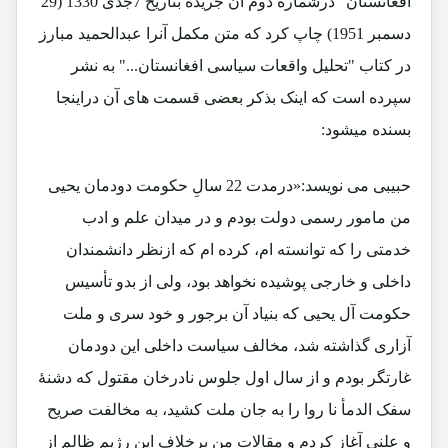
افغانستان" درشماره دوم آن جریده بتاریخ 7جدی 1330 (29
دسمبر 1951) چاپ کرد که متن مکمل آنرا عبدالحمید مبارز
در کتاب "تحلیل واقعات سیاسی افغانستان..." به نشر
سپرده است که اینک بذکر بعضی قسمت های آن دراینجا
بسنده میشود:
حبیبی می نویسد:«درمدت 22 سالِ حکومت دودمان یحیی
من مامور رسمی دولت بودم و در میدان علم و ادب
خدمتی را که توانسته ام، کرده ام که ازنظر دانشمندان
داخلی و خارجی پوشیده نخواهد بود، ولی از بدو تأسیس
حکومت آل یحیی که بنیاد آن برجور و خود سری و ملت
آزاری گذاشته شد، مخالف سیاست داخلی این دودمان
غارتگر بودم و از سال اول جلوس نادرخان مقتول که دشنۀ
سفک الدمأ نا روا را به جان ملت کشید، به مخالفت صریح
و علنی آغاز کردم و مقالات من برخلاف این رژیم ظالم از