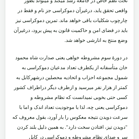
تحت نظم خاص در جامعه رشد میکند و میتواند بطور
واقعی تحقق یابد، درغیرآن دموکراسی جز نام و فقط در
چارچوب شکلیات باقی خواهد ماند. تمرین دموکراسی نیز
باید در فضای امن و حاکمیت قانون به پیش برود، درغیرآن
وضع منتج به انارشی خواهد شد.
در دورۀ سوم مشروطه خواهی یعنی صدارت شاه محمود
خان متأسفانه از یکطرف تعداد مدعیان دموکراسی به
شمول مجموعه احزاب و اتحادیه محصلین درشهرکابل به
کمتر از هزار نفر میرسید و ازطرف دیگر دراطراف کشور
کسی حتی بخوبی نمیدانست که نظام مشروطه و
دموکراسی یعنی چه، لذا با موجودیت تعداد اندک و اما با
سرعت دویدن نتیجه معکوس را بار آورد، بقول معروف که
"دویدن تیز، افتادن سخت دارد". به همین دلیل بلند کردن
سر و صدای نظام مشروطه و دموکراسی در کابل