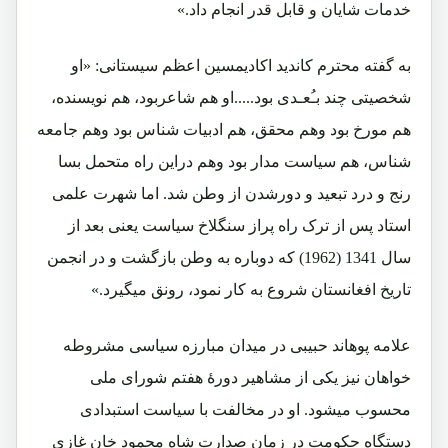
خدمات شایان و قابل قدر انجام داد.»
به گفته محترم کاندید اکادیمسین اعظم سیستانی: «او
شخصیتی چند بـُعـدی بود.....او هم شاعربود، هم نویسنده،
هم مورخ بود وهم محقق، هم ادبیات شناس بود وهم جامعه
شناس، هم سیاست مدار بود وهم دراین راه متحمل بسا
رنج و درد تبعید و دورشدن از وطن شد. اما شهرت علمی
استاد پس از ترک راه پراز سنگلاخ سیاست یعنی بعد از
سال 1341 (1962) که دوباره به وطن بازگشت و در انجمن
تاریخ افغانستان شروع به کار نمود، رونق میگیرد.»
علامه پوهاند حبیبی در میدان مبارزه سیاسی مشروطه
خواهان نیز یکی از مشاهیر دورۀ هفتم شورای ملی
محسوب میشود. او در مخالفت با سیاست استبدادی
دستگاه حکومت در زمان صدارت شاه محمود خان غازی