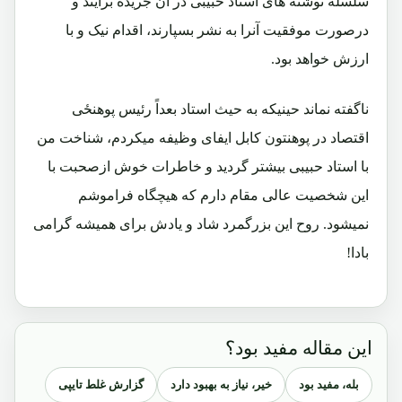
سلسله نوشته های استاد حبیبی در آن جریده برآیند و
درصورت موفقیت آنرا به نشر بسپارند، اقدام نیک و با
ارزش خواهد بود.
ناگفته نماند حینیکه به حیث استاد بعداً رئیس پوهنځی
اقتصاد در پوهنتون کابل ایفای وظیفه میکردم، شناخت من
با استاد حبیبی بیشتر گردید و خاطرات خوش ازصحبت با
این شخصیت عالی مقام دارم که هیچگاه فراموشم
نمیشود. روح این بزرگمرد شاد و یادش برای همیشه گرامی
بادا!
این مقاله مفید بود؟
بله، مفید بود
خیر، نیاز به بهبود دارد
گزارش غلط تایپی