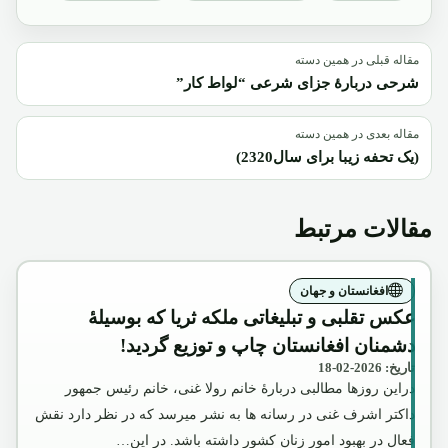
مقاله قبلی در همین دسته
شرحی دربارۀ جزای شرعی “لواط کار”
مقاله بعدی در همین دسته
(یک تحفه زیبا برای سال2320)
مقالات مرتبط
افغانستان و جهان
عکس تقلبی و تبلیغاتی ملکه ثریا که بوسیلۀ
دشمنان افغانستان چاپ و توزیع گردید!
تاریخ: 2026-02-18
دراین روزها مطالبی دربارۀ خانم رولا غنی، خانم رئیس جمهور
داکتر اشرف غنی در رسانه ها به نشر میرسد که در نظر دارد نقش
فعال در بهبود امور زنان کشور داشته باشد. در این…