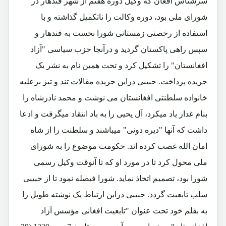
سرشناس افغان که وکیل دوره هفتم از شهر قندهار در
شورای ملی بود، دوره وکالت را ناتکمیل گذاشته و با
استفاده از رخصتی زمستانی شورا نخست به قندهار و
سپس راهی پاکستان گردید و درآنجا حزب سیاسی "آزاد
افغانستان" را تشکیل کرد و تحت همین نام به نشر یک
جریده پرداخت. حبیبی دراین جریده مقالات تند و تیز برعلیه
خانواده سلطنتی افغانستان می نوشت و محمد نادرشاه را
بنام غدار یاد میکرد، آل یحیی را به باد انتقاد میگرفت و ادعا
داشت که آنها "دیره دونی" میباشند و سلطنت را از شاه
امان الله غصب کرده اند. حکومت موضوع را به شورای
ملی محول کرد تا در مورد او که تا آنوقت وکیل رسمی
شورا بود، تصمیم اتخاذ نماید. شورا فیصله نمود تا از حبیبی
سلب تابعیت گردد. حبیبی دراین ارتباط یک نوشته طویل را
به بقلم خود تحت عنوان "تابعیت افغانی مؤسس آزاد