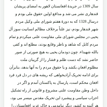
سال 1309 در جریدۀ افغانستان لاهور به امضای پریشان
قندهاری نشر می شد و مدافع اولین حقوق ملی بودم و
درسال 1328 که به دورۀ هفتم شورای ملی وکیل مردم
شهر قندهار بودم، نیز علناً برخلاف مظالم انسانیت سوز آل
یحیی در مجلس شورای ملی مقاومت علنی میکردم و تمام
مردم کابل که شاهد و ناظر وقایع بودند، مطلع اند و کفی
بالله شهیداء. چون دودمان یحیی به هیچ صورتی از صور
حاضر نشد که دست ظلم و فشار را از گریبان ملت
مظلوم افغان بکشد و یا حقوق مردم را به آنها بدهد، بنابرآن
برای ادامه تحریک آزادیخواهی که ریشه های در دل فرد فرد
افغان محکم است، پارسال به پاکستان آمدم و اگر در
داخل وطن مقاومت علنی مشروع و قانونی از راه تشکیل
احزاب سیاسی و پیشبرد این تحریک مقدس میسر می بود،
هر آئینه به کشور دیگر نیامدمی و خاک عزیز افغانستان را