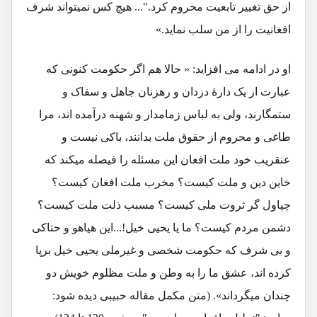
از حق تغییر تابعیت محروم کرد."... هیچ کس نمیتواند شرف
افغانیت را از من سلب نماید.»
او در ادامه می افزاید: « حالا هم اگر حکومت کنونی که
عبارت از یک دارۀ دزدان و رهزنان جاهل و سفاک و
ستمگارند، ولی به لباس زمامدار و شهنه درآمده اند، مرا
طاغی و محروم از حقوق ملت بدانند، باکی نیست و
عنقریب خود ملت افغان این مسئله را فیصله میکند که
خاین دین و ملت کیست؟ مخرب ملت افغان کیست؟
چپاول گر ثروت ملی کیست؟ مسبب ذلت ملت کیست؟
دشمن مردم کیست؟ ما یا یحیی خیل!...این هیاهو و حتاکی
و بی شرف که حکومت شخصی و غیرملی یحیی خیل برپا
کرده اند، عشق ما را به وطن و ملت مظلوم خویش دو
چندان میگرداند». (متن مکمل مقاله حبیبی دیده شود: