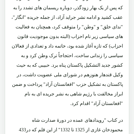
که پس از یک بهار زودگذر، دوباره ریسمان های تشدد را به
عقب کشید و ادامه نشر جراید آزاد، از جمله جریده "انگار"،
"ندای خلق" و "وطن" را متوقف کرد، همچنان به فعالیت
های سیاسی زیر نام احزاب (البته بدون موجودیت قانون
احزاب) که تازه آغاز شده بود، خاتمه داد و تعدادی از فعالان
سیاسی را زندانی ساخت، احتجاجاً ترک وطن کرد و به
کشور جدید التشکیل پاکستان پناه برد. حبیبی که به حیث
وکیل قندهار هنوزهم در شورای ملی عضویت داشت، در
پاکستان به تشکیل حزب "افغانستان آزاد" پرداخت و ضمن
ابراز مخالفت با رژیم شاهی به نشر جریده ای به نام
"افغانستان آزاد" اقدام کرد.
در کتاب "رویدادهای عمده در دورۀ صدارت شاه
محمودخان غازی از 1325 تا 1332" از این قلم که در433