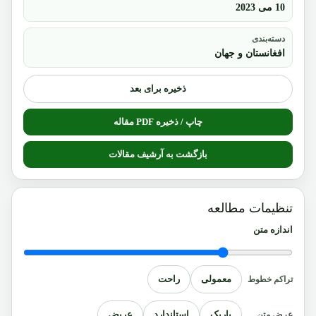
10 می 2023
دسته‌بندی
افغانستان و جهان
ذخیره برای بعد
چاپ / ذخیره PDF مقاله
بازگشت به آرشیف مقالات
تنظیمات مطالعه
اندازه متن
معمولی
راحت
تراکم خطوط
باریک
استاندارد
عریض
عرض متن