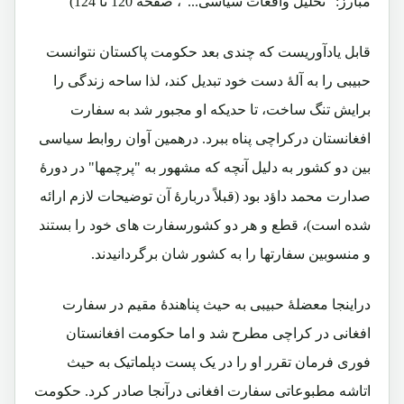
مبارز: "تحلیل واقعات سیاسی..."، صفحه 120 تا 124)
قابل یادآوریست که چندی بعد حکومت پاکستان نتوانست
حبیبی را به آلۀ دست خود تبدیل کند، لذا ساحه زندگی را
برایش تنگ ساخت، تا حدیکه او مجبور شد به سفارت
افغانستان درکراچی پناه ببرد. درهمین آوان روابط سیاسی
بین دو کشور به دلیل آنچه که مشهور به "پرچمها" در دورۀ
صدارت محمد داؤد بود (قبلاً دربارۀ آن توضیحات لازم ارائه
شده است)، قطع و هر دو کشورسفارت های خود را بستند
و منسوبین سفارتها را به کشور شان برگردانیدند.
دراینجا معضلۀ حبیبی به حیث پناهندۀ مقیم در سفارت
افغانی در کراچی مطرح شد و اما حکومت افغانستان
فوری فرمان تقرر او را در یک پست دپلماتیک به حیث
اتاشه مطبوعاتی سفارت افغانی درآنجا صادر کرد. حکومت