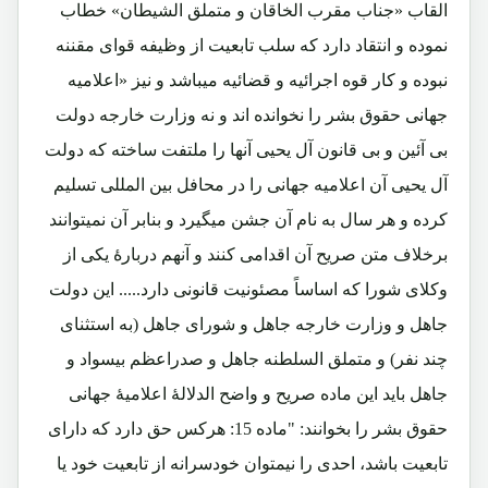
القاب «جناب مقرب الخاقان و متملق الشیطان» خطاب
نموده و انتقاد دارد که سلب تابعیت از وظیفه قوای مقننه
نبوده و کار قوه اجرائیه و قضائیه میباشد و نیز «اعلامیه
جهانی حقوق بشر را نخوانده اند و نه وزارت خارجه دولت
بی آئین و بی قانون آل یحیی آنها را ملتفت ساخته که دولت
آل یحیی آن اعلامیه جهانی را در محافل بین المللی تسلیم
کرده و هر سال به نام آن جشن میگیرد و بنابر آن نمیتوانند
برخلاف متن صریح آن اقدامی کنند و آنهم دربارۀ یکی از
وکلای شورا که اساساً مصئونیت قانونی دارد..... این دولت
جاهل و وزارت خارجه جاهل و شورای جاهل (به استثنای
چند نفر) و متملق السلطنه جاهل و صدراعظم بیسواد و
جاهل باید این ماده صریح و واضح الدلالۀ اعلامیۀ جهانی
حقوق بشر را بخوانند: "ماده 15: هرکس حق دارد که دارای
تابعیت باشد، احدی را نیمتوان خودسرانه از تابعیت خود یا