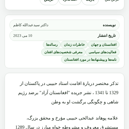
نویسنده
داکتر سیدعبدالله کاظم
تاریخ انتشار
10 می 2023
افغانستان و جهان
خاطرات زندان
رساله‌ها
فعالیت‌های سیاسی
معرفی شخصیت‌های افغان
نامه‌ها و پیشنهادها در مورد افغانستان
تذکر مختصر دربارۀ اقامت استاد حبیبی در پاکستان از
1329 تا 1341 ، نشر جریده "افغانستان آزاد" برضد رژیم
شاهی و چگونگی برگشت او به وطن
علامه پوهاند عبدالحی حبیبی مؤرخ و محقق بزرگ،
مستشرق معروف و مشروطه خواه مبارز در سال 1289