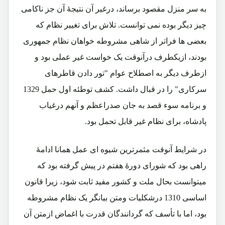
به سر منزل مقصود برساند، درغیر آن نتیجۀ آن جز ناکامی
چیز دیگر بوده نمی توانست. تلاش برای تغییر نظام که
بعضی ها فراتر از شاهی مشروطه خواهان نظام جمهوری
بودند، ازیکطرف درآنوقت یک خواست غیر عملی بود و
ازطرف دیگر به اصطلاح عوام "تور دادن قاطرهای
سرکاری" را در قبال داشت. کشف توطئه اول حمل 1329
و برنامه سوء قصد به جان صدراعظم و آنهم درغیاب
پادشاه، برای نظام غیر قابل تحمل بود.
در شرایط آنوقت مثمرترین شیوه ای عمل همانا ادامۀ
راهی بود که شورای دورۀ هفتم در پیش گرفته بود که
میتوانست بحال ملت و کشور مفید ثابت شود، زیرا قانون
اساسی 1310 درشکلیات ومتن بیانگر یک نظام مشروطه
بود، اما با تأسف که گردانندگان قدرت با اغماض ازمتن آن