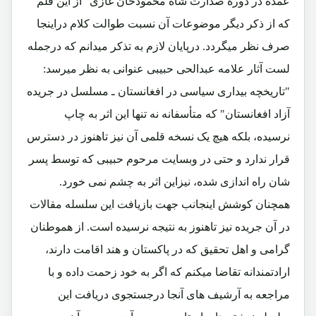
عمده در دورۀ صدارت شاه محمودخان غازی" از این قلم
که از ذکر دیگر موضوعات آن نسبت طوالت کلام دراینجا
صرف نظر میگردد. درپایان لازم به تذکر میدانم که درجمله
لست آثار علامه عبدالحی حبیبی عنوانی به نظر میرسد:
"تاریخچه بیداری سیاسی در افغانستان ـ مسلسل در جریده
آزاد افغانستان" که متأسفانه نه تنها این اثر به چاپ
نرسیده، بلکه هیچ یک نسخه قلمی آن نیز تاهنوز در دسترس
قرار ندارد و حتی در وبسایت مرحوم حبیبی که توسط پسر
شان راه اندازی شده، نیزاین اثر به چشم نمی خورد.
همچنان کوشش اینجانب جهت بازیافت این سلسله مقالات
در آن جریده نیز تاهنوز به نتیجه نرسیده است. از هموطنان
گرامی و اهل تحقیق که در پاکستان و هند اقامت دارند،
ارادتمندانه تقاضا میکنم که اگر به خود زحمت داده و با
مراجعه به آرشیف های آنجا درجستجوی دریافت این