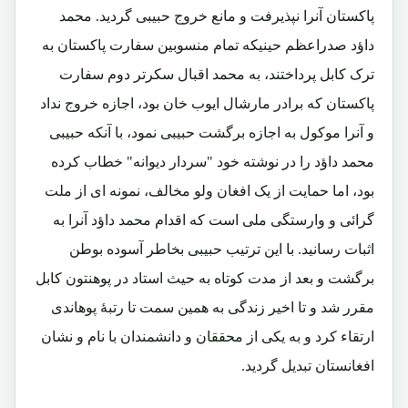
پاکستان آنرا نپذیرفت و مانع خروج حبیبی گردید. محمد
داؤد صدراعظم حینیکه تمام منسوبین سفارت پاکستان به
ترک کابل پرداختند، به محمد اقبال سکرتر دوم سفارت
پاکستان که برادر مارشال ایوب خان بود، اجازه خروج نداد
و آنرا موکول به اجازه برگشت حبیبی نمود، با آنکه حبیبی
محمد داؤد را در نوشته خود "سردار دیوانه" خطاب کرده
بود، اما حمایت از یک افغان ولو مخالف، نمونه ای از ملت
گرائی و وارستگی ملی است که اقدام محمد داؤد آنرا به
اثبات رسانید. با این ترتیب حبیبی بخاطر آسوده بوطن
برگشت و بعد از مدت کوتاه به حیث استاد در پوهنتون کابل
مقرر شد و تا اخیر زندگی به همین سمت تا رتبۀ پوهاندی
ارتقاء کرد و به یکی از محققان و دانشمندان با نام و نشان
افغانستان تبدیل گردید.