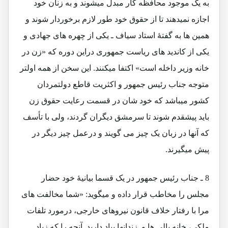
به یک موجود محافظه کار مبدل میشوند و به زنان خود
اجازه نمیدهند تا از حقوق خود طور لازم برخوردار شوند و
همین ها به گفتۀ استاد سیاف ـ یکی از چهره های جهادی و
یکی از کاندید های ریاست جمهوری دراین دوره که «زن در
خانه وزیر داخله است» اکتفا میکنند. این سخن از همه اولتر
متوجه جناب رئیس جمهور و اکثریت قاطع دولتمردان
کشور میباشد که خود شان در قسمت رعایت حقوق زن
باید پیشقدم شوند تا سرمشق دیگران گردند، ولی با تأسف
که آنها در زبان یک چیز می گویند و درعمل چیز دیگر در
پیش میگیرند.
8 ـ
جناب رئیس جمهور در یک قسما بیانیۀ خود حضار
مجلس را مخاطب قرار داده و میگوید:
«شما مخالفت هاى
مرا با رفتار خلاف قانون نيروهاى خارجى، درمورد تلفات
ملكى، خانه پالى ها و زندانها بياد داريد. آنچه را که زیاد