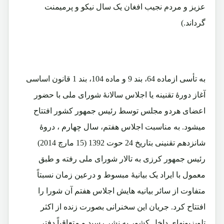
عزیز و مردم نجیب افغان یک سال نیکو و پرمیمنت
گرداند.)
به تأسی ازماده 64، بند 9 و ماده 104، بند 1 قانون اساسی
آغاز دورۀ تقنینه یا اجلاس سالانۀ شورای ملی با حضور
اعضای هردو مجلس توسط رئیس جمهور کشور افتتاح
میشود. به مناسبت اجلاس هفتم، سال چهارم ، دروۀ
شانزدهم تقنینی بتاریخ 24 حوت 1392 (15 مارچ 2014)
رئیس جمهور کرزی به تالار شورای ملی رفته و طبق
معمول با ایراد یک بیانیۀ مبسوط و درعین زمان نسبتاً
متفاوت از سائر بیانیه هایش اجلاس هفتم آن شورا را
افتتاح کرد. جریان این سخنرانی بصورت زنده از اکثر
تلویزیونهای داخل کشور به نشر رسید و متعاقباً دفتر