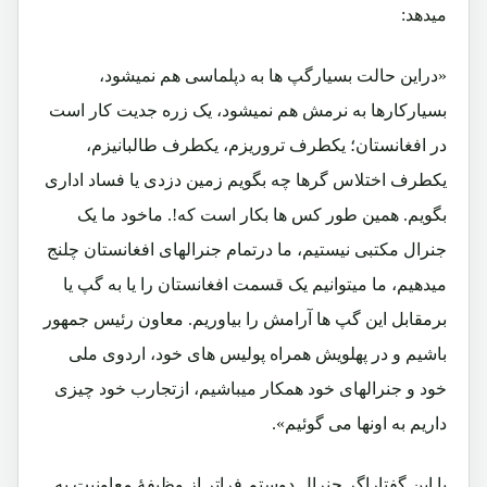
میدهد:
«دراین حالت بسیارگپ ها به دپلماسی هم نمیشود،
بسیارکارها به نرمش هم نمیشود، یک زره جدیت کار است
در افغانستان؛ یکطرف تروریزم، یکطرف طالبانیزم،
یکطرف اختلاس گرها چه بگویم زمین دزدی یا فساد اداری
بگویم. همین طور کس ها بکار است که!. ماخود ما یک
جنرال مکتبی نیستیم، ما درتمام جنرالهای افغانستان چلنج
میدهیم، ما میتوانیم یک قسمت افغانستان را یا به گپ یا
برمقابل این گپ ها آرامش را بیاوریم. معاون رئیس جمهور
باشیم و در پهلویش همراه پولیس های خود، اردوی ملی
خود و جنرالهای خود همکار میباشیم، ازتجارب خود چیزی
داریم به اونها می گوئیم».
با این گفتاراگر جنرال دوستم فراتر از وظیفۀ معاونیت به