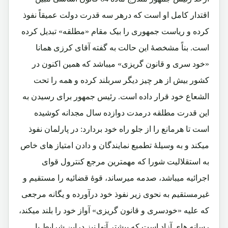
اقتدار کامل او است که درهر سه قدرت دولت عمیقاً نفوذ
کرده و ریاست جمهوری را بیک مقام «مطلقه» تبدیل کرده
است. بناً مشخصۀ این حالت به گفته آقای کرزی همانا
«خود سری و قانون گریزی» میباشد که همین اکنون در
کشور بیش از هر چیز دیگر سربلند کرده و همه را تحت
الشعاع خود قرار داده است. رئیس جمهور برای رسیدن به
این قدرت مطلقه درمدت دوازده سال مجدانه کوشیده
است تا هرمانع را از جلو راه خود بردارد: در پارلمان نفوذ
میکند و به وسیلۀ تطمیع نمایندگان و دادن امتیاز های خاص
به استقلالیت شورا که مهمترین مرجع کنترول قوای
اجرائیه میباشد، صدمه میرساند، قوۀ قضائیه را مستقیم و
غیرمستقیم به نحوی زیر نفوذ خود درآورده و یگانه مرجعی
که علیه «خودسری و قانون گریزی» آواز خود را بلند میکند،
رسانه های آزاد است که بیشتر آنها نیز دراین شرایط یا