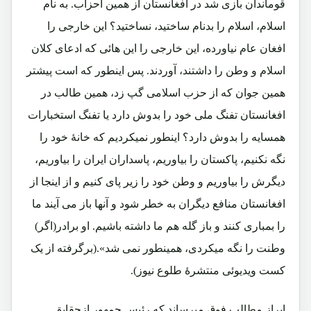
قوماندان بازی شد در افغانستان از همین احزاب. به نام
اسلام، اسلام را بدنام ساختید، نساختید؟ این خارجی را
افغان عام نیاورده، این خارجی را این هائی که ادعای کلان
اسلام و وطن را داشتند، آوردند. پس اینطور که است پیشتر
همین جوان که از حزب اسلامی گپ زد، همین طالب در
افغانستان تفنگ ملی خود را بدوش دارد یا تفنگ استخبارات
همسایه را بدوش دارد؟ اینطور نمیکردیم که خانۀ خود را
نگه نکنیم، پاکستان را بیاوریم، پاسداران ایران را بیاوریم،
دیگرش را بیاوریم و وطن خود را زیر پای کنیم و از اینجا از
افغانستان منافع دیگران به خطر شود و آنها باز می آیند ما
را بمباری کنند و باز گله هم ما داشته باشیم. او برادر(اگر)
وطنت را نگه میکردی، همینطور نمی شد».(برگرفته از یک
کست ویدیوئی منتشرۀ طلوع نیوز).
ابراز مطالب فوق میرساند که رئیس جمهور ازحقایق