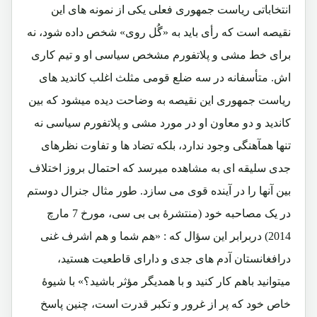
انتخاباتی ریاست جمهوری فعلی یکی از نمونه های این
نقیصه است که رأی باید به «گُل روی» شخص داده شود، نه
برای خط مشی و پلاتفورم مشخص سیاسی او و تیم کاری
اش. متأسفانه در سه ضلع قومی مثلث اغلب کاندید های
ریاست جمهوری این نقیصه به وضاحت دیده میشود که بین
کاندید و دو معاون او در مورد مشی و پلاتفورم سیاسی نه
تنها همآهنگی وجود ندارد، بلکه تضاد ها و تفاوت نظرهای
جدی سلیقه ای به مشاهده میرسد که احتمال بروز اختلاف
بین آنها را در آینده قوی می سازد. طور مثال جنرال دوستم
در یک مصاحبه خود (منتشرۀ بی بی سی، مورخ 7 مارچ
2014) دربرابر این سؤال که : «هم شما و هم اشرف غنی
درافغانستان آدم های جدی و دارای قاطعیت هستید،
میتوانید باهم کار کنید و با همدیگر مؤثر باشید؟» با شیوۀ
خاص خود که پر از غرور و تکبر قدرت است، چنین پاسخ