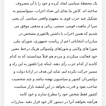
یک محفظۀ سیاسی ایجاد کرده و خود را با آن مصروف
ساخته اند. کاش ما بجای این تعداد احزاب، میتوانستیم به
تشکیل چند حزب قوی به مفهوم واقعی سیاسی آن یعنی
مبرا از ماهیت قومی، سمتی، زبانی و مذهبی موفق می
شدیم که همین احزاب با داشتن پلاتفورم مشخص در
مبارزات انتخاباتی اعم از ریاست جمهوری، شورای ملی،
شورا های ولایتی و شوراهای ولسوالی هریک درخط معین
خود فعالیت میکردند و مردم هم قبلاً میدانستند که به کدام
کاندید از کدام حزب رأی دهند. اینکه چرا تاهنوز به این راه و
مسیر حرکت نکرده ایم، شاید این هدف در ارادۀ دولت و
دولتمردان کشور و سیاسیون نهفته نباشد و چند شخصیت
صاحب نفوذ و قدرت بخواهد در این آشفته بازار سیاست
کشور فقط شخص خود را مطرح سازند و خود کامه
هرآنچه بخواهند آنرا در دستور کار خود قرار دهند. مبارزات