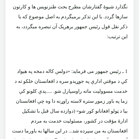
نگذارد شیوۀ گفتارشان مطرح بحث طنزنویس ها و کارتون
سازها گردد. با این تذکر برمیگردم به اصل موضوع که با
ذکر نقل قول رئیس جمهور برهریک آن تبصره میگردد، به
این ترتیب:
1 ـ
رئیس جمهور می فرماید:
«
دولس كاله دمخه په هيواد
كې د موقتې ادارې په جوړيدو سره د افغانستان خلكو ته د
خدمت مسووليت ماته راوسپارل شو. .....پدې كلونو كې
زما په باور زموږ ستره لاسته راوړنه دا وه چې افغانستان
بيا د ټولو افغانانو كور شو»
(دوازده سال قبل با تشکیل
ادارۀ مؤقت در کشور، مسئولیت خدمت به مردم
افغانستان به من سپرده شد... در این سالها به باورما دست