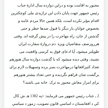
مجبور به اقامت بوده و دراین دوازده سال ادارۀ جناب
رئیس جمهور جهت پایان دادن این تراژیدی ملی کوچکترین
اقدام مؤثر نکرده است، بلکه همین حالا مردم عامه و
بخصوص جوانان بار دیگر با قبول صدها خطر و حتی
گذشتن از جان، راه مهاجرت را در پیش گرفته اند. وقتی
هرروزصف متقاضیان ویزه دم دروازۀ سفارت ایران
طویلتر میشود، آیا ادعای فوق به کرسی واقعیت می
نشیند، وقتی دیده میشود که با گذشت دوازده سال هنوزهم
تعداد کثیرافغانها درمهاجرت بسر برده وتسهیلات لازم برای
برگشت شان فراهم نگردیده و حتی تعداد بیشتر هنوزهم
برای امرار معاش مجبور به ترک خانه می باشند؟
2 ـ
جناب رئیس جمهور می فرمایند:
«په 1382 هـ ش كال
كې د افغانستان د اساسي قانون تصويب، زموږ د سياسي