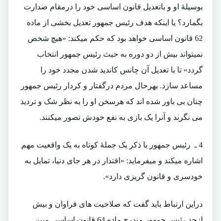
بوسیلۀ او و باتعدیل قانون اساسی خود را درمقام صدارت
بگمارد؟ یا اینکه هدف رئیس جمهور تعدیل بخشی از ماده
62 قانون اساسی خواهد بود که حکم میکند: «هیچ شخص
نمیتواند بیش از دو دوره به حیث رئیس جمهور انتخاب
گردد» تا با تعدیل آن چانس کاندید شدن مجدد خود را
مساعد سازد. بهرحال مردم درگفتار و کردار رئیس جمهور
چنان بی باور شده اند که هرسخن او را به نظر شک و تردید
می نگرند و آنرا یک بازی به نفع خودش تصور میکنند.
4 ـ
رئیس جمهور با ذکر یک جملۀ کوتاه به یک واقعیت مهم
اشاره میکند و میفرماید:
«اقتدار در هر جاى دنيا، تمايل به
خودسرى و قانون گريزى دارد».
دراین ارتباط باید گفت که صلاحیت های فراوان و بیش
ازحد رئیس جمهور مندرج ماده 64 قانون اساسی مبین