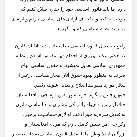
دارد؛ ما باید قانون اساسی خود را چنان اصلاح کنیم که
موجب تحکیم و انکشاف آزادی های اساسی مردم و ارتقای
مؤثریت نظام سیاسی کشور گردد).
راجع به تعدیل قانون اساسی به استناد ماده 149 آن قانون
که حکم میکند: پیروی از احکام دین مقدس اسلام و نظام
جمهوری اسلامی تعدیل نمیشوند و حقوق اساسی اتباع
صرف به منظور بهبود حقوق آنان مجاز میباشد، درغیر آن
سائر موارد میتوانند اصلاح و تعدیل شوند، رئیس
جمهورچنین میگوید:
«زه بشپړ يقين لرم چې د افغانستان
خلك او زموږ د هيواد راتلونکي مشران به د اساسي قانون
له تعديل سره په خورا دقت او لازم حساسيت برخورد
وكړي.»
(من یقیین کامل دارم که مردم افغانستان و
بزرگان آیندۀ وطن ما با تعدیل قانون اساسی به دقت بسیار