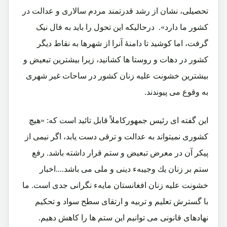
تحصيلى، نشان از رشد قدرتمند مردم سالارى و عدالت در
كشور ما دارد».
درحالیکه این تحول را باید به فال نیک
گرفت، اما کوشید تا دامنۀ آنرا از شهرها به نقاط دیگر
کشور در دهات و روستا ها کشانید، زیرا بیشترین تبعیض و
بیشترین خشونت علیه زنان کشور در ساحات غیر شهری
به وقوع می پیوندند.
این گفته ای رئیس جمهورکاملاً قابل تائید است که:
«هیچ
کشوری نمیتواند به عدالت و ترقی دست یابد، اگر نیمی از
پیکر آن در معرض تبعیض و ستم قرار داشته باشد. رفع
ستم بر زنان يك وجيبهء دينى و ملى مى باشد....اخبار
خشونت عليه زنان افغانستان مايهء نگرانى جدى است. ما
با گسترش تعليم و تربيه و ارتقاى سطح سواد و تحكيم
نهادهاى قانونى مى توانيم اين ستم ها را كاهش دهيم.