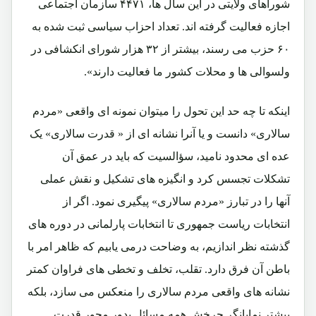
شوراهاى ولايتى در اين سال ها، ۴۴۷۱ سازمان اجتماعى
اجازه فعاليت گرفته اند. تعداد احزاب سياسى ثبت شده به
۶۰ حزب مى رسند، بيشتر از ۳۲ هزار شوراى انكشافى در
ولسوالى ها و محلات كشور ما فعاليت دارند».
اینکه تا چه حد این تحول را میتوان نمونه ای واقعی «مردم
سالاری» دانست و یا آنرا نشانه ای از « قدرت سالاری» یک
عده ای محدود نامید، سؤالسیت که باید در عمق آن
تشکلات تجسس کرد و انگیزه های تشکیل و نقش عملی
آنها را در تبارز «مردم سالاری» پیگیری نمود. اگر از
انتخابات ریاست جمهوری تا انتخابات پارلمانی در دوره های
گذشته نظر اندازیم، به وضاحت درمی یابیم که ظاهر امر با
باطن آن فرق دارد. تقلب، تخلف و تخطی های فراوان کمتر
نشانه های واقعی مردم سالاری را منعکس می سازد، بلکه
بیشتر نمایانگر چرخش همه مسائل بدور محور قدرت