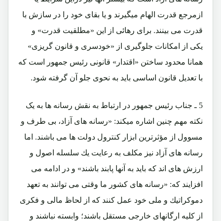
ازمرجع قدرت الهام میگیرند و یا بقای خود را در سازش با
قدرت می بینند. برای رهائی از این «مطلقیت قدرت» و
یکی از امکانات جلوگیری از «خودسری و قانون گریزی»
همانا محدود ساختن «اقتدار» قانونی رئیس جمهور است که
با تعدیل قانون اساسی باید به نحوی جلو آن گرفته شود.
5 ـ
جناب رئیس جمهور در ارتباط به نقش رسانه ها به یک
نکته مهم چنین اشاره میکند:
«رسانه هاى آزاد، بى طرف و
مسوول از مؤثرترين ابزار كنترول دولت ها مى باشند. اما
رسانه هاى آزاد نيز مكلف به رعايت يك سلسله اصول و
ارزش هاى اند كه بايد به آنها پابند باشند»
و در ادامه می
افزایند که: «
رسانه هاى كشور ما وقتى مى توانند به تعهد
دموكراتيك و ملى خود عمل كنند كه از لحاظ مالى و فكرى
از كليه ارگانهاى خارجى مستقل باشند؛ وابسته نباشند و