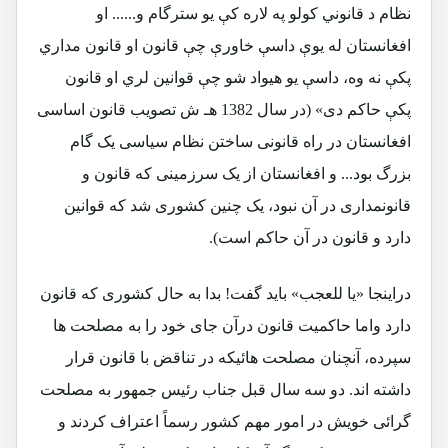
نظام د قانوني كولو په لاره كې يو سترگام و...... او
افغانستان له يوې داسې خاورې چې قانون او قانون مداري
پكې نه وه، داسې يو هيواد شو چې قوانين لري او قانون
پكې حاكم دى»
(در سال 1382 هـ ش تصویب قانون اساسی
افغانستان در راه قانونی ساختن نظام سیاسی یک گام
بزرگ بود... و افغانستان از یک سرزمینی که قانون و
قانونمداری در آن نبود، یک چنین کشوری شد که قوانین
دارد و قانون در آن حاکم است).
دراینجا «یا للعجب» باید گفت! بدا به حال کشوری که قانون
دارد واما حاکمیت قانون درآن جای خود را به مصلحت ها
سپرده، آنچنان مصلحت هائیکه در تناقض با قانون قرار
داشته اند. دو سه سال قبل جناب رئیس جمهور به مصلحت
گرائی خویش در امور مهم کشور رسماً اعتراف کردند و