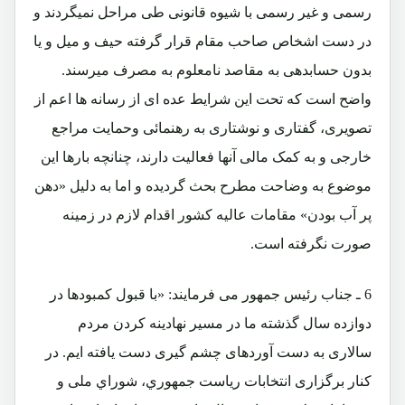
رسمی و غیر رسمی با شیوه قانونی طی مراحل نمیگردند و
در دست اشخاص صاحب مقام قرار گرفته حیف و میل و یا
بدون حسابدهی به مقاصد نامعلوم به مصرف میرسند.
واضح است که تحت این شرایط عده ای از رسانه ها اعم از
تصویری، گفتاری و نوشتاری به رهنمائی وحمایت مراجع
خارجی و به کمک مالی آنها فعالیت دارند، چنانچه بارها این
موضوع به وضاحت مطرح بحث گردیده و اما به دلیل «دهن
پر آب بودن» مقامات عالیه کشور اقدام لازم در زمینه
صورت نگرفته است.
6 ـ
جناب رئیس جمهور می فرمایند:
«با قبول كمبودها در
دوازده سال گذشته ما در مسير نهادينه كردن مردم
سالارى به دست آوردهاى چشم گيرى دست يافته ايم. در
كنار برگزارى انتخابات رياست جمهوري، شوراي ملى و