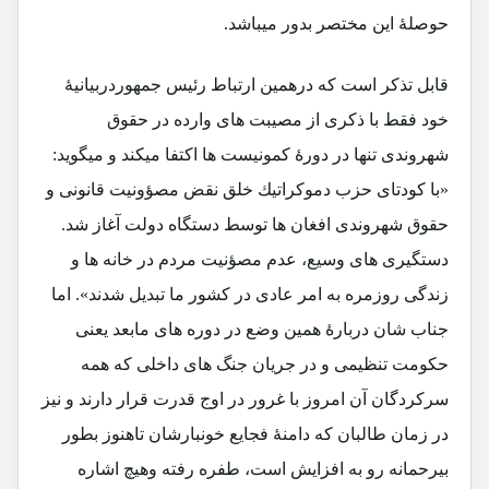
حوصلۀ این مختصر بدور میباشد.
قابل تذکر است که درهمین ارتباط رئیس جمهوردربیانیۀ
خود فقط با ذکری از مصیبت های وارده در حقوق
شهروندی تنها در دورۀ کمونیست ها اکتفا میکند و میگوید:
«با كودتاى حزب دموكراتيك خلق نقض مصؤونيت قانونى و
حقوق شهروندى افغان ها توسط دستگاه دولت آغاز شد.
دستگيرى هاى وسيع، عدم مصؤنیت مردم در خانه ها و
زندگی روزمره به امر عادی در كشور ما تبديل شدند»
. اما
جناب شان دربارۀ همین وضع در دوره های مابعد یعنی
حکومت تنظیمی و در جریان جنگ های داخلی که همه
سرکردگان آن امروز با غرور در اوج قدرت قرار دارند و نیز
در زمان طالبان که دامنۀ فجایع خونبارشان تاهنوز بطور
بیرحمانه رو به افزایش است، طفره رفته وهیچ اشاره