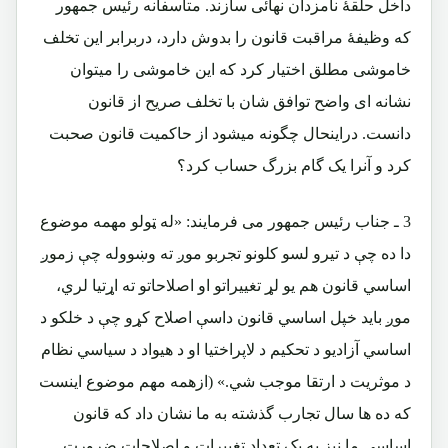
داخل حلقۀ نامزدان نهائی سازند. متأسفانه رئیس جمهور
که وظیفۀ مراقبت قانون را بدوش دارد، دربرابر این تخلف
خاموشی مطلق اختیار کرد که این خاموشی را میتوان
نشانه ای واضح توافق شان با تخلف صریح از قانون
دانست. دراینحال چگونه میشود از حاکمیت قانون صحبت
کرد و آنرا یک گام بزرگ حساب کرد؟
3 ـ
جناب رئیس جمهور می فرمایند:
«له ټولو مهمه موضوع
دا ده چې د تيرو لسو كلونو تجربو موږ ته وښووله چې زموږ
اساسي قانون هم يو لړ تغييراتو او اصلاحاتو ته اړتيا لري،
موږ بايد خپل اساسي قانون داسې اصلاح كړو چې د خلكو د
اساسي آزاديو د تحكيم د لاپراختيا او د هيواد د سياسي نظام
د موثريت د ارتقا موجب شي.»
(ازهمه مهم موضوع اینست
که ده ها سال تجارب گذشته به ما نشان داد که قانون
اساسی ما نیز به یک تعداد تغییرات و اصلاحات ضرورت