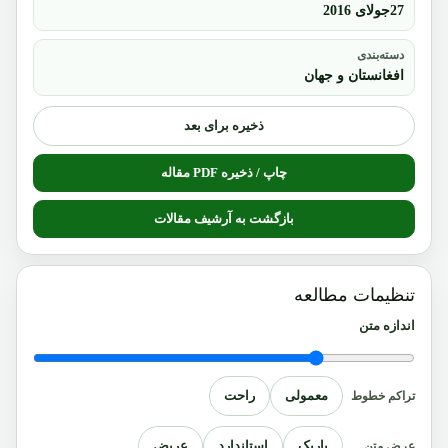
27جولای 2016
دسته‌بندی
افغانستان و جهان
ذخیره برای بعد
چاپ / ذخیره PDF مقاله
بازگشت به آرشیف مقالات
تنظیمات مطالعه
اندازه متن
معمولی
راحت
تراکم خطوط
باریک
استاندارد
عریض
عرض متن