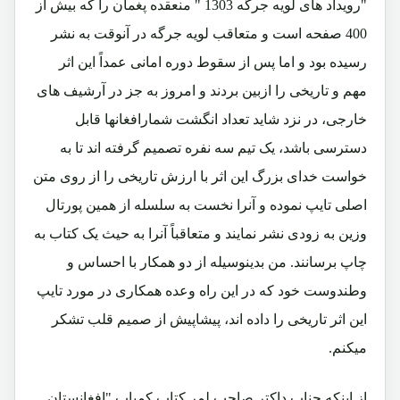
"رویداد های لویه جرگه 1303 " منعقده پغمان را که بیش از
400 صفحه است و متعاقب لویه جرگه در آنوقت به نشر
رسیده بود و اما پس از سقوط دوره امانی عمداً این اثر
مهم و تاریخی را ازبین بردند و امروز به جز در آرشیف های
خارجی، در نزد شاید تعداد انگشت شمارافغانها قابل
دسترسی باشد، یک تیم سه نفره تصمیم گرفته اند تا به
خواست خدای بزرگ این اثر با ارزش تاریخی را از روی متن
اصلی تایپ نموده و آنرا نخست به سلسله از همین پورتال
وزین به زودی نشر نمایند و متعاقباً آنرا به حیث یک کتاب به
چاپ برسانند. من بدینوسیله از دو همکار با احساس و
وطندوست خود که در این راه وعده همکاری در مورد تایپ
این اثر تاریخی را داده اند، پیشاپیش از صمیم قلب تشکر
میکنم.
از اینکه جناب داکتر صاحب لمر کتاب کمیاب "افغانستان