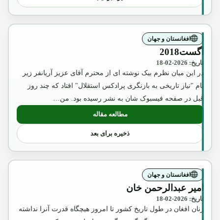
افغانستان و جهان
آگست2018
تاریخ: 2026-02-18
در این میان نظرم بیک نوشته ای از محترم آقای عزیز آریانفر زیر
نام "نیاز تاریخی به بازنگری پرادکس استقلال" افتاد که چند روز
قبل در صفحه فیسبوک شان به نشر رسیده بود. من…
مطالعه مقاله
: آگست2018
ذخیره برای بعد
افغانستان و جهان
امیر عبدالرحمن خان
تاریخ: 2026-02-18
زنان افغان در طول تاریخ کشور تا امروز هیچگاه قدرت آنرا نداشته