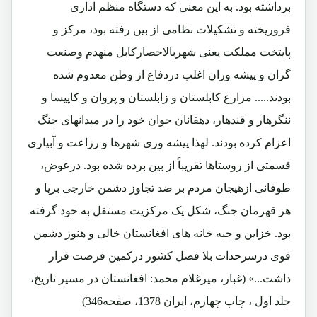
برداشته بود. به این معنی که دستگاه منظم اداری
فروریخته و تشکیلات نظامی از بین رفته بود، مرکز و
پایتخت مملکت یعنی شهربالاحصارکابل منهدم وصنعت
گران و پیشه وران اغلب دردفاع از وطن معدوم شده
بودند..... مزارع کابلستان و زابلستان و پروان و کاپیسا و
ننگرهار و قندهار، دهقانان جوان خود را در میدانهای جنگ
اعزام کرده بودند. لهذا پیشه وری شهرها و رزاعت و آبیاری
قسمتی از روستاها تقریباً از بین برده شده بود. درعوض،
طوفانی ازهیجان مردم بر ضد تجاوز دشمن خارجی برپا و
هر قهرمان جنگ، شکل یک مرکزیت مستقل به خود گرفته
بود. خزاین و جبه خانه های افغانستان خالی و هنوز دشمن
قوی درسرحدات بلا فصل کشور درکمین فرصت قرار
داشت...» (غبار، میرغلام محمد: افغانستان در مسیر تاریخ،
جلد اول ، چاپ چهارم، ایران 1378، صفحه346)