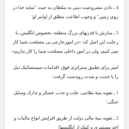
4 ـ دادن مشروعیت دینی به سلطان به حیث "سایه خدا در
روی زمین" و وجوب اطاعت مطلق از اوامر او؛
5 ـ سازش با قدرتهای بزرگ منطقه، بخصوص انگلیس، با
رعایت این اصل که: «در امورخارجی بی مصلحت شما کار
نمی کنیم، ولی در امور داخلی مصلحت شما را کار نداریم».
امیر برای تطبیق ستراتژی فوق، اقدامات سیستماتیک ذیل
را با جدیت و شدت رویدست گرفت:
1 ـ تقویه بنیۀ نظامی، جلب و جذب عسکر و تدارک وسایل
جنگی؛
2 ـ تقویه بنیۀ مالی دولت از طریق افزایش انواع مالیات و
اخذ مستمری و کمک از انگلیسها؛