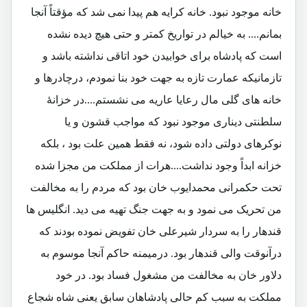
خانه موجود نبود. خانه کرایه هم پیدا نمی شد که مؤقتاً آنجا
بمانم.... به خیالم در تواریخ کمتر و حتی هیچ دیده نشده
است که پادشاه برای خوابیدن خود اتاقی نداشته باشد و
تازمانیکه عمارت تازه به جهت خود بنا نمودم، درچادرها و
خانه های گلی مال رعایا عاریه می نشستم....در خزانۀ
سلطنتی دیناری موجود نبود که مواجب قشون و یا
نوکرهای دولتی داده شود، نه فقط همین علت بود ، بلکه
خزانه ابداً وجود نداشت....هرات از مملکت من مجزا شده
تحت حکمرانی محمدایوب خان بود که مردم را به مخالفت
من تحریک می نمود و به جهت جنگ تهیه می دید. انگلیس ها
قندهار را به سردار شیرعلی خان تفویض نموده بودند که
درآنوقت والی قندهار بود. درمیمنه حاکم آنجا موسوم به
دلاور خان به مخالفت من مشغول فساد بود. در خود
مملکت به سبب کم حالی پادشاهان سابق یعنی شاه شجاع