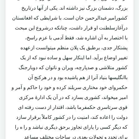
بزرگ، دشمنان بزرگ نیز داشته اند. یکی از آنها درتاریخ
کشورامیرعبدالرحمن خان است. با شرایطی که افغانستان
درآغازسلطنت او قرار داشت، چنانکه درشروع این مبحث
با اختصار به آن اشاره شد، فقط آدمی با عزم راسخ،
پشتکار جدی، برطبق یک پلان منظم میتوانست ازعهده
تغییر اوضاع برآید. اما اینکار سهل و ساده نبود که از یک
کشور متلاشی و صدپارچه، ویران و ناتوان که دوبارجنگ
باانگلیسها بنیاد آنرا از هم پاشیده بود و در هرکنج آن
حکمروای خود مختاری سربلند کرده و خود را حاکم و آمر و
امیر میخواند، کشوری بسازد که در آن یک ادارۀ مرکزی
قوی سرتاسری حکمفرما باشد، اقتدار از دست رفته ای
دولت را اعاده کند، امنیت را در کشور کاملاً برقرار سازد
که دیگر کسی را یارای تجاوز برحق دیگری نباشد و را ه را
برای تجدد و تحولات بعدی در ساحات مختلف مساعد