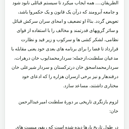
الطریقان..... همه ایجاب میکرد تا سیستم قبائلی نابود شود
و جامعه آبرومند که درآن یک قانون و یک حکمروا باشد،
تعویض گردد. بناءً او تضعیف و امحای سران سرکش قبائل
و سائر گروپهای قدرتمند و مخالف را با استفاده از قوای
نظامی، لشکر کشی ها و سرکوب و زیر قید و نظارت
قرارداد تا فضا را برای برنامه های بعدی خود یعنی مقابله با
مدعیان سلطنت،ازجمله: سردارمحمدایوب خان درهرات،
سردارمحمداسحق خان درترکستان و سردار شیرعلی خان
درقندهار و نیز برخی ازسران هزاره را که ادعای خود
مختاری داشتند، مساعد سازد.
لزوم بازنگری تاریخی بر دورۀ سلطنت امیرعبدالرحمن
خان:
در طول تاریخ بارها دیده شده است که ریفورمیست های