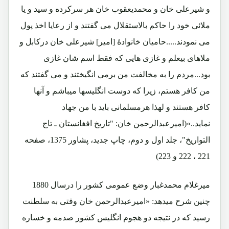
و شیرعلی خان و محمدیعقوب خان هر سرکرده و سید و یا
ملائی خود را حاکم بالاستقلال می گفتند و از رعایا اخذ پول
می نمودند.....حامیان خانوادۀ [امیر] شیرعلی خان درکابل و
ملاهای بیعلم و غازی هایی که فقط اسم شان غازی
بود...مردم را به مخالفت من برمی انگیختند و می گفتند که
من کافر هستم، زیرا که دوست انگلیسها میباشم و آنها
کافر هستند و لهذا هرمسلمانی باید با من جهاد
نماید..»(امیرعبدالرحمن خان: "تاریخ افغانستان ـ تاج
التواریخ"، جلد اول و دوم، چاپ جدید، پشاور 1375، صفحه
221 ، 222 و 223)
میرغلام محمدغبار وضع عمومی کشور را درسال 1880
چنین شرح میدهد: «امیرعبدالرحمن خان وقتی به سلطنت
رسید که در نتیجه دو هجوم انگلیس کشور صدمه و خساره