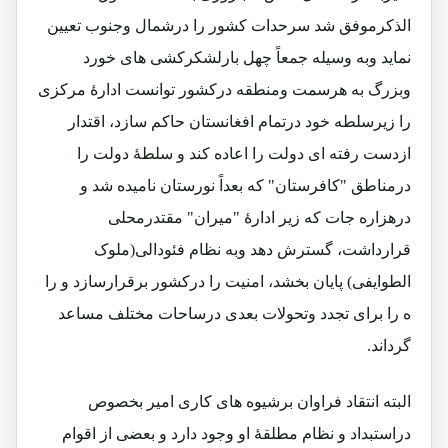
الذکرموفق شد سرحدات کشور را درشمال وجنوب تعیین
نماید وبه وسیله جمعاً چهل بارلشکرکشی های خورد
وبزرگ به هرسمت ومنطقه درکشور توانست ادارۀ مرکزی
را زیرسلطه خود درتمام افغانستان حاکم سازد، اقتدار
ازدست رفته ای دولت را اعاده کند و سلطۀ دولت را
درمناطق "کافرستان" که بعداً نورستان نامیده شد و
درهزاره جات که زیر ادارۀ "میران" مقتدرمحلی
قرارداشت، گسترش دهد وبه نظام فئودالی(ملوک
الطوایفی) پایان بخشد، امنیت را درکشور برقرارسازد و را
ه را برای تجدد وتحولات بعدی درساحات مختلف مساعد
گرداند.
البته انتقاد فراوان برشیوه های کاری امیر بخصوص
دراستبداد و نظام مطلقۀ او وجود دارد و بعضی از اقوام