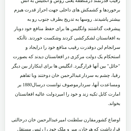
رقیب قدرتمند درمنطقه یعنی روس و انگلیس به آتش
برخوردها و کشمکش های داخلی جهت احراز قدرت هیزم
بیشتر پاشیدند. روسها به تدریج بطرف جنوب رو به
پیشرفت گذاشتند وانگلیس ها برای حفظ منافع خود دوبار
به افغانستان لشکرکشی کردند وشکست خوردند. تاآنکه
سرانجام این دوقدرت رقیب منافع خود را درایجاد و
استحکام یک دولت مرکزی در افغانستان دیدند که بصورت
"حائل" بین آنها قرارگیرد. انگلیس ها برای اینکاراز بین دیگر
رقبا، چشم به سردارعبدالرحمن خان دوختند وبا تفاهم
ومساعدت آنها، سردارموصوف توانست درسال1880 بر
امارت کابل تکیه زند و خود را امیردولت عالیه افغانستان
بخواند.
اوضاع کشورمقارن سلطنت امیرعبدالرحمن خان درحالتی
قرارداشت که هرخان، میر و ملک خود را رئیس مستقل