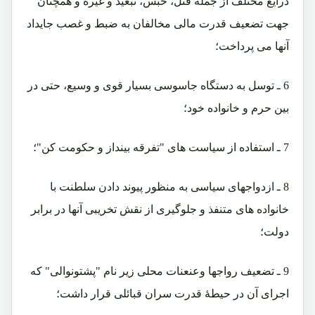
ذرایع مختلف از جمله قتل، حبس، تبعید و غیره و همچنان
جهت تضعیف قدرت مالی مخالفان به ضبط و غصب جایداد
آنها می پرداخت؛
6 ـ توسل به دستگاه جاسوسی بسیار قوی و وسیع، حتی در
بین حرم و خانواده خود؛
7 ـ استفاده از سیاست های "تفرقه بینداز و حکومت کن"؛
8 ـ ازدواجهای سیاسی به منظور پیوند دادن سلطنت با
خانواده های متنفذ و جلوگیری از نقش تخریبی آنها در برابر
دولت؛
9 ـ تضعیف رواجها وعنعنات محلی زیر نام "پشتونوالی" که
اجرای آن در حیطۀ قدرت سران قبائلی قرار داشت؛