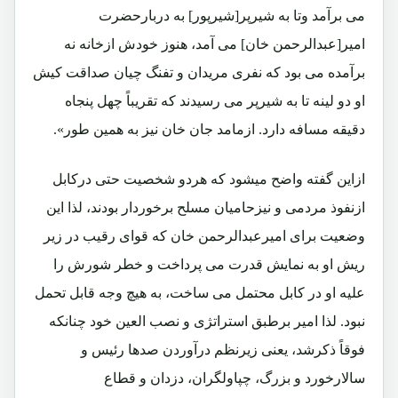
می برآمد وتا به شیرپر[شیرپور] به دربارحضرت
امیر[عبدالرحمن خان] می آمد، هنوز خودش ازخانه نه
برآمده می بود که نفری مریدان و تفنگ چیان صداقت کیش
او دو لینه تا به شیرپر می رسیدند که تقریباً چهل پنجاه
دقیقه مسافه دارد. ازمامد جان خان نیز به همین طور».
ازاین گفته واضح میشود که هردو شخصیت حتی درکابل
ازنفوذ مردمی و نیزحامیان مسلح برخوردار بودند، لذا این
وضعیت برای امیرعبدالرحمن خان که قوای رقیب در زیر
ریش او به نمایش قدرت می پرداخت و خطر شورش را
علیه او در کابل محتمل می ساخت، به هیچ وجه قابل تحمل
نبود. لذا امیر برطبق استراتژی و نصب العین خود چنانکه
فوقاً ذکرشد، یعنی زیرنظم درآوردن صدها رئیس و
سالارخورد و بزرگ، چپاولگران، دزدان و قطاع