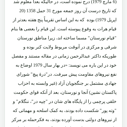
(6 مارچ 1979) درج نموده است، در حالیکه بعداً معلوم شد
که تاریخ درست آن روز جمعه مورخ 31 حمل 1358 (20
اپریل 1979) بوده که به این اساس تقریباً پنج هفته بعدتر از
قیام هرات به وقوع پیوسته است. این قیام را بعضی ها بنام
"قیام نورستان" مسما ساخته اند، زیرا مناطق نورستان
شرقی و مرکزی در آنوقت مربوط ولایت کنر بوده و
طوریکه داکتر عبدالرحمن زمانی در مقاله مستند و مفصل
خود در این باره می نویسد: «در بهار سال 1979 اوضاع به
نفع نیروهای مقاومت پیش میرفت. در"درۀ پیچ" شورای
جهادی مشتمل بر جنگجویان آزاد (غیر وابسته به احزاب
پاکستان نشین) آنجا و نورستان، بعد از آنکه قوای حکومت
خلقی پرچمی را از پایگاه های شان در "چپه در"، ننگلام" و
"وته پور" شکست داده بودند، به کمک اسلحه و مهماتی که
از نیروهای دولتی بدست آورده بودند، به فکرحمله بر مرکز