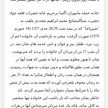
حادثه حمله ماموران اگسا برحریم خانه حضرات قلعه جواد
حضرت ضیأالمشایخ محمد ابراهیم مجددی ملقب به
"شیرپاچا" که در نیمه شب 28/29 جدی 1357 (18 جنوری
1979) صورت گرفت، منجر به بازداشت آن خانواده اعم از
زن، مرد، طفل، پیر و جوان و حتی خدمه های شان شد. در
آن شب 17 تن از مردان آن خانواده را بردند که سرنوشت
شان تا هنوز معلوم نیست و اما به یقیین که همه آنها در
همان شب بطورظالمانه و بدون موجب به شهادت رسیدند،
همچنان در همان شب زنان و اطفال شانرا به تعداد 25 نفر
به زندان مخوف پلچرخی آوردند که همه مدت بیش از شش
ماه را با شرایط بسیار دشواردر آنجا سپری کردند. باید
خاطر نشان ساخت که باز داشت این خانواده تنها منحصر
به کابل نماند، بلکه یک عده مردان سرشناس آنها در هرات