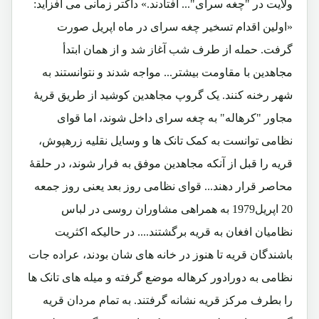
ولایت در "چغه سرای"... افتادند.» داکتر زمانی می افزاید:
«اولین اقدام تسخیر چغه سرای در ماه اپریل صورت
گرفت. حمله از طرف شب آغاز شد و از همان ابتدأ
مجاهدین با مقاومت بیشتر... مواجه شدند و نتوانستند به
شهر رخنه کنند. یک گروپ مجاهدین کوشید از طریق قریۀ
مجاور "کرهاله" به چغه سرای داخل شوند، اما قوای
نظامی توانست به کمک تانک ها و وسایل نقلیه زرهپوش،
قریه را قبل از آنکه مجاهدین موفق به فرار شوند، در حلقۀ
محاصر قرار دهند... قوای نظامی روز بعد یعنی روز جمعه
20 اپریل1979 به همراهی مشاوران روسی در لباس
نظامیان افغان به قریه برگشتند.... در حالیکه اکثریت
باشندگان قریه تا هنوز در خانه های شان بودند، عراده جات
نظامی به دورادور کرهاله موضع گرفته و میله های تانک ها
را بطرف مرکز قریه نشانه گرفتند. به تمام مردان قریه