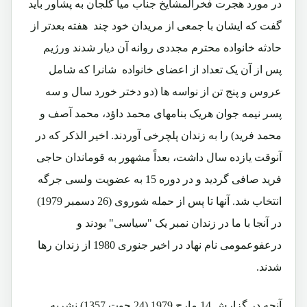
در مورد هجرت فخرالمشایخ جناب میا گلجان به پشاور باید
گفت که ایشان با جمعی از مریدان خود چند هفته بعدتر از
حادثه خانواده محترم مجددی روانه آن دیار شدند ورژیم
پس از آن یک تعداد از اعضای خانواده شانرا که شامل
عروس و پنج تن از نواسه ها (دو دختر خورد سال و سه
پسر نیمه جوان هریک بنامهای محمد داؤد، محمد آصف و
محمد فرید) را به زندان پلچرخی آوردند. اخیر الذکر که در
آنوقت یازده سال داشت، بعداً مشهور به قوماندان حاجی
فرید صافی گردید و در دوره 15 به عضویت ولسی جرگه
انتخاب شد. آنها تا پس از حمله شوروی (26 دسمبر 1979)
در آنجا با ما در زندان نمبر یک "سیاسی" بودند و
درعفوعمومی نام نهاد در اخیر جنوری 1980 از زندان رها
شدند.
آنچه در گزارش 14 مارچ 1979 (24 حوت 1357) نشریه