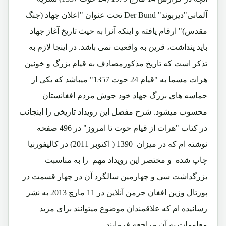
آلمانی"دیربوند" Der Bund تحت عنوان "اعلان جهاد (جنگ
مقدس)" ارقام یافته و اینکه آنرا به حیث تاریخ آغاز جهاد
باید پنداشت، قرین به واقعیت نمی باشد. در اینجا لازم به
تذکر است که تاریخ مذکورمصادف به قیام بزرگ و خونین
هرات مسما به "قیام 24 حوت 1357" میباشد که یکی از
حماسه های بزرگ جهاد خود جوش مردم افغانستان
محسوب میشود. شرح مفصل این رویداد تاریخی را اینجانب
در کتاب "هرات از قیام حوت تا امروز" در 496 صفحه
نوشته ام که در میزان 1390 ( اکتوبر 2011) در کالیفورنیا
چاپ شده و مختصر این رویداد مهم را به مناسبت
بزرگداشت سی و چهارمین سالگرد آن در چهار قسمت در
پورتال وزین افغان جرمن آنلاین در 11 مارچ 2013 به نشر
رسانیده ام که علاقمندان موضوع میتوانند برای مزید
معلومات به آن مراجعه فرمایند.