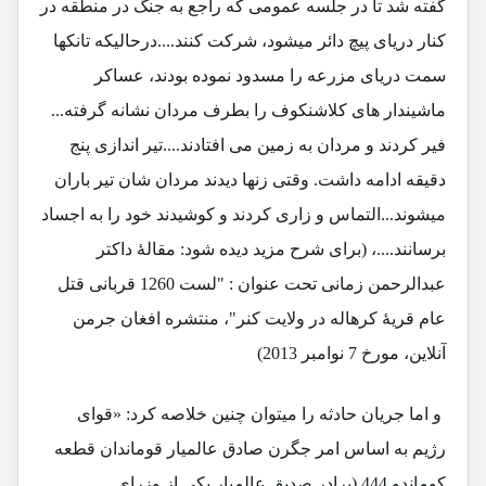
گفته شد تا در جلسه عمومی که راجع به جنگ در منطقه در
کنار دریای پیچ دائر میشود، شرکت کنند....درحالیکه تانکها
سمت دریای مزرعه را مسدود نموده بودند، عساکر
ماشیندار های کلاشنکوف را بطرف مردان نشانه گرفته...
فیر کردند و مردان به زمین می افتادند....تیر اندازی پنج
دقیقه ادامه داشت. وقتی زنها دیدند مردان شان تیر باران
میشوند...التماس و زاری کردند و کوشیدند خود را به اجساد
برسانند....، (برای شرح مزید دیده شود: مقالۀ داکتر
عبدالرحمن زمانی تحت عنوان : "لست 1260 قربانی قتل
عام قریۀ کرهاله در ولایت کنر"، منتشره افغان جرمن
آنلاین، مورخ 7 نوامبر 2013)
و اما جریان حادثه را میتوان چنین خلاصه کرد: «
قوای
رژیم به اساس امر جگرن صادق عالمیار قوماندان قطعه
کوماندو 444 (برادر صدیق عالمیار یکی از وزرای