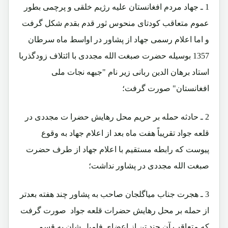
1 ـ جهاد مردم افغانستان علیه رژیم خلقی و پرچمی بطور
عموم متعاقب کودتای منحوس ثور قدم بقدم شکل گرفت
و اما اعلام رسمی جهاد از پشاور در اواسط ماه سرطان
1357 بوسیله حضرت صبغت الله مجددی با ائتلاف زودگذربا
استاد برهان الدین ربانی زیر نام "جبهه نجات ملی
افغانستان" صورت گرفت؛
2 ـ حادثه حمله بر حریم محل رهایش حضرا ت مجددی در
قلعه جواد تقریباً هفت ماه بعد از اعلام جهاد به وقوع
پیوست که رابطه مستقیم با اعلام جهاد از طرف حضرت
صبغت الله مجددی در پشاور نداشت؛
3 ـ هجرت جناب میاگلجان صاحب به پشاور چند هفته بعدتر
از حمله بر محل رهایش حضرات قلعه جواد صورت گرفت
که متعاقب آن چند تن از اعضای فامیل شان به قسم