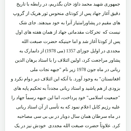
جمهوری شهید محمد داؤد خان بگذریم، در رابطه با تاریخ
دقیق آغاز جهاد پس از کودتای منحوس ثور هریک از گروپ
های مقیم در پشاورامتیاز آنرا به خود میدهند. جای شک
نیست که تحرکات مقدماتی جهاد از همان هفته های اول
پس از کودتا آغاز شد و اما حینیکه حضرت صبغت الله
مجددی در اوایل جوزای 1357 (می 1978) از دانمارک به
پشاور مراجعت کرد، اولین ائتلاف را با استاد برهان الدین
ربانی در ماه جون 1978 زیر نام "جبهه نجات ملی
افغانستان" به وجود آورد. با آنکه این ائتلاف دیر دوام نکرد و
بزودی از هم پاشید و استاد ربانی مجدداً به تحکیم پایه های
"جمعیت اسلامی" خود پرداخت، اما این جبهه رسماً جهاد را
علیه رژیم کابل اعلام نمود که به تأسی از آن استاد ربانی
در ماه سرطان همان سال دوبار در بی بی سی مصاحبه
کرد. علاوتاً حضرت صبغت الله مجددی خودش نیز در یک