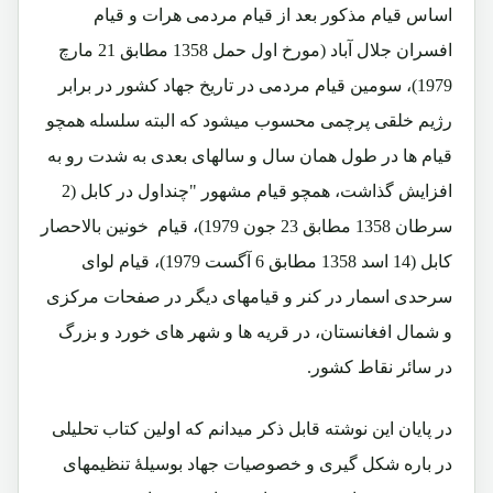
اساس قیام مذکور بعد از قیام مردمی هرات و قیام
افسران جلال آباد (مورخ اول حمل 1358 مطابق 21 مارچ
1979)، سومین قیام مردمی در تاریخ جهاد کشور در برابر
رژیم خلقی پرچمی محسوب میشود که البته سلسله همچو
قیام ها در طول همان سال و سالهای بعدی به شدت رو به
افزایش گذاشت، همچو قیام مشهور "چنداول در کابل (2
سرطان 1358 مطابق 23 جون 1979)، قیام خونین بالاحصار
کابل (14 اسد 1358 مطابق 6 آگست 1979)، قیام لوای
سرحدی اسمار در کنر و قیامهای دیگر در صفحات مرکزی
و شمال افغانستان، در قریه ها و شهر های خورد و بزرگ
در سائر نقاط کشور.
در پایان این نوشته قابل ذکر میدانم که اولین کتاب تحلیلی
در باره شکل گیری و خصوصیات جهاد بوسیلۀ تنظیمهای