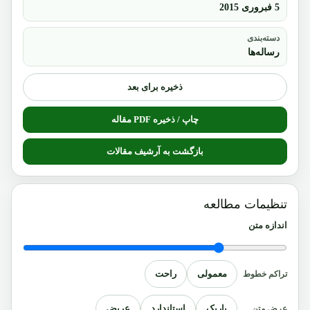
5 فبروری 2015
دسته‌بندی
رساله‌ها
ذخیره برای بعد
چاپ / ذخیره PDF مقاله
بازگشت به آرشیف مقالات
تنظیمات مطالعه
اندازه متن
معمولی
راحت
تراکم خطوط
باریک
استاندارد
عریض
عرض متن