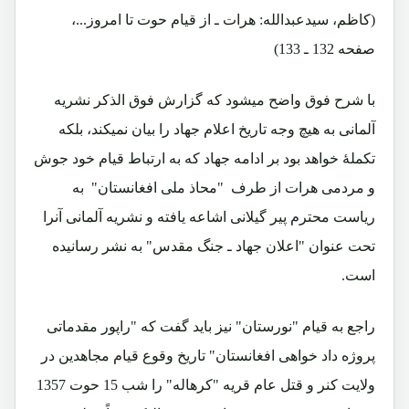
(کاظم، سیدعبدالله: هرات ـ از قیام حوت تا امروز...،
صفحه 132 ـ 133)
با شرح فوق واضح میشود که گزارش فوق الذکر نشریه
آلمانی به هیچ وجه تاریخ اعلام جهاد را بیان نمیکند، بلکه
تکملۀ خواهد بود بر ادامه جهاد که به ارتباط قیام خود جوش
و مردمی هرات از طرف "محاذ ملی افغانستان" به
ریاست محترم پیر گیلانی اشاعه یافته و نشریه آلمانی آنرا
تحت عنوان "اعلان جهاد ـ جنگ مقدس" به نشر رسانیده
است.
راجع به قیام "نورستان" نیز باید گفت که "راپور مقدماتی
پروژه داد خواهی افغانستان" تاریخ وقوع قیام مجاهدین در
ولایت کنر و قتل عام قریه "کرهاله" را شب 15 حوت 1357