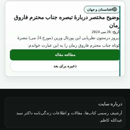
افغانستان و جهان
توضیح مختصر دربارۀ تبصره جناب محترم فاروق
زمان
تاریخ: 26 می 2024
دیروز درستون نظریابی این پورتال وزین (مورخ 24 می) تبصرۀ
کوتاه جناب محترم فاروق زمان را به این عبارت خواندم:
مطالعه مقاله
: توضیح مختصر دربارۀ تبصره جناب محترم 
ذخیره برای بعد
درباره سایت
آرشیف رسمی کتاب‌ها، مقالات و اطلاعات زندگی‌نامه داکتر سید
عبدالله کاظم.