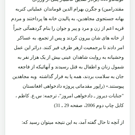
مقتدرامین) و جگرن بهرام الدین قوماندان عملیاتی کنربه
بهانه جستجوی مجاهدین، به پالیدن خانه ها پرداختند و مردم
قریه اعم از زن و مرد و پیر و جوان را بنام گردهمآئی جبراً
از خانه های شان بیرون کردند و پس از تجمع، به عساکر
امر دادند تا برجمعیت ازهر طرف فیر کنند. دراثر این عمل
وحشیانه به روایت شاهدان عینی بیش از یک هزار نفر به
شمول زنان و اطفال به قتل رسیدند و آنهائیکه از فاجعه
جان به سلامت بردند، همه پا به فرار گذاشته وبه مجاهدین
پیوستند.» (راپور مقدماتی پروژه دادخواهی افغانستان
"جنایات دیروز ـ دادخواهی امروز"، ترجمه: س.ع. کاظم ،
کابل چاپ دوم 2006، صفحه 29 ـ 31)
از آنچه تا حال گفته آمد، به این نتیجه میتوان رسید که: