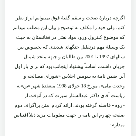
اگرچه دربارۀ صحت و سقم گفتۀ فوق نمیتوانم ابراز نظر
کنم، ولی خود را مکلف به توضیح و بیان این مطلب میدانم
که موضوع کنترول ورود مواد نفتی درافغانستان به حیث
یک وسیلۀ مهم درتقلیل جنگهای شدیدی که بخصوص بین
سالهای 1997 تا 2001 بین طالبان و جبهه متحد شمال
جریان داشت، اساساً پیشنهاد اینجانب بود که برای بار اول
آنرا ضمن نامۀ به سومین اجلاس «شورای مصالحه و
وحدت ملی»، مورخ 18 جولای 1998 منعقدۀ شهر «بن»به
ریاست آقای داکتر عبدالستار سیرت که در آنوقت از
«روم» فاصله گرفته بودند، ارائه کردم. متن پراگراف دوم
صفحه چهارم این نامه را جهت معلومات مزید ذیلاً اقتباس
میدارم: