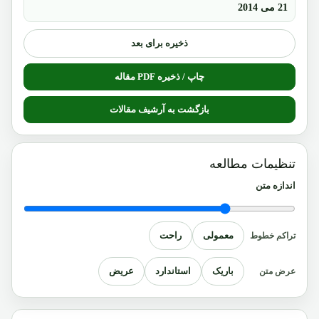
21 می 2014
ذخیره برای بعد
چاپ / ذخیره PDF مقاله
بازگشت به آرشیف مقالات
تنظیمات مطالعه
اندازه متن
معمولی
راحت
تراکم خطوط
باریک
استاندارد
عریض
عرض متن