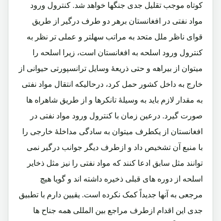
کوتاه موجب تقلیل جدی جنگها خواهد شد. کنترول ورود
مواد نفتی در افغانستان برهر دو طرف درگیر از طریق
قوای ناظر ملل متحد به مراتب سهلتر و عملی تر نظر به
کنترول ورود اسلحه به افغانستان است، زیرا اسلحه را
میتوان از بیراهه و حتی ذریعۀ وسایل ترانسپورتی حیوانی از
خارج به داخل کشور حمل کرد، درحالیکه انتقال مواد نفتی
به مقدار لازم باید به وسیلۀ تانکرها و از طریق شاهراه ها
صورت گیرد. درعین زمان با کنترول ورود مواد نفتی در
افغانستان از یکطرف میتوان به سادگی مداخلۀ خارجی را
با منبع آن تشخیص داد و ازطرف دیگر جوانب درگیر نمی
توانند مثل سابق ادعا کنند که مواد نفتی را نیز مثل ذخایر
اسلحه از دوره های قبلی ذخیره داشته اند و گویا هیچ
مرجعی به آنها جدیداً کمک نکرده است. یقیین دارم با تطبیق
جدی این اقدام ازطرف مراجع بین المللی همه جناح ها