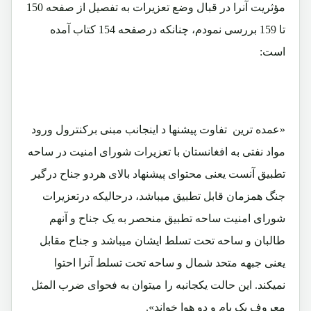
مؤثریت آنرا در قبال وضع تعزیرات به تفصیل از صفحه 150
تا 159 بررسی نمودم، چنانکه درصفحه 154 کتاب آمده
است:
«عمده ترین تفاوت پیشنها د اینجانب مبنی برکنترول ورود
مواد نفتی به افغانستان با تعزیرات شورای امنیت در ساحه
تطبیق آنست یعنی محتوای پیشنهاد بالای هردو جناح درگیر
جنگ همزمان قابل تطبیق میباشد، درحالیکه درتعزیرات
شورای امنیت ساحه تطبیق منحصر به یک جناح و آنهم
طالبان و ساحه تحت تسلط ایشان میباشد و جناح مقابل
یعنی جبهه متحد شمال و ساحه تحت تسلط آنرا احتوا
نمیکند. این حالت یکجانبه را میتوان به فحوای ضرب المثل
معروف یک بام و دو هوا خواند».