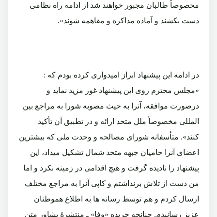
مخصوصاً طالبان مجبور خواهند شد از ادامه راه نظامی
دست بکشند و آماده مذاکره و مفاهمه شوند».
در ادامه این پیشنهاد ابراز امیدواری کرده بودم که :
«مجلس محترم روی این پیشنهاد غور مزید نماید و
درصورت موافقه، آنرا به حیث مصوبه شورا به مراجع بین
المللی مخصوصاً ملل متحد ارائه و در تطبیق آن تأکید
کنند». متأسفانه شورای مصالحه و وحدت ملی که بیشترین
اعضای آنرا حامیان جبهه متحد شمال تشکیل میداد، این
پیشنهاد را نادیده گرفت و هیچ اقدامی در زمینه نکرد و اما
من دست از تلاش برنداشتم و کاپی آنرا به مراجع مختلف
ارسال کردم و هم توسط رسانه ها به اطلاع هموطنان
عزیز رسانیدم. چنانچه جریده «وفا» ـ منتشرۀ پشاور متن