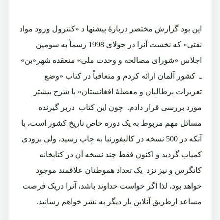
این بود گزارش مختصر دربارۀ پیشنها د «کنترول ورود مواد
نفتی» که نخست آنرا در جولای 1998 رسماً به سومین
اجلاس «شورای مصالحه و وحدت ملی» منعقده شهر«بن»
ـ کشور آلمان ارائه کردم و متعاقباً در کتاب «وضع
تعزیرات برطالبان و معضلۀ افغانستان» با شرح بیشتر
مورد بررسی قرار دادم. چون این کتاب دربر گیرنده
مسائل مهم مربوط به یک دوره خاص تاریخ کشور است، با
آنکه در 500 نسخه در کالیفورنیا به چاپ رسید، ولی بزودی
کمیاب گردید و اکنون فقط چند نسخه آن در کتابخانه
کانگرس و نیز نزد یک تعداد هموطنان علاقمند موجود
خواهد بود، لذا اگر خواست خداوند باشد، آنرا دریک فرصت
مساعد ازطریق آنلاین بار دیگر به نشر خواهم رسانید.