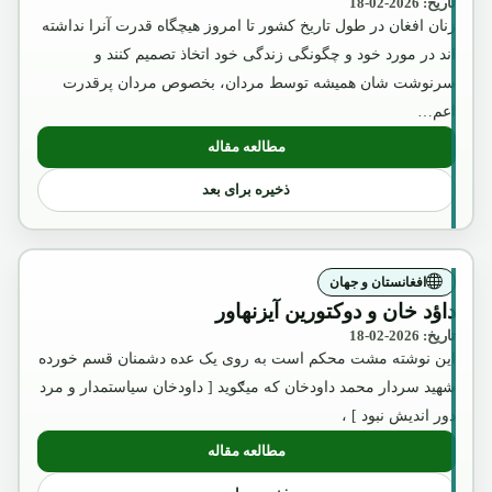
تاریخ: 2026-02-18
زنان افغان در طول تاریخ کشور تا امروز هیچگاه قدرت آنرا نداشته
اند در مورد خود و چگونگی زندگی خود اتخاذ تصمیم کنند و
سرنوشت شان همیشه توسط مردان، بخصوص مردان پرقدرت
اعم…
مطالعه مقاله
: امیر عبدالرحمن خان
ذخیره برای بعد
افغانستان و جهان
داؤد خان و دوکتورین آیزنهاور
تاریخ: 2026-02-18
این نوشته مشت محکم است به روی یک عده دشمنان قسم خورده
شهید سردار محمد داودخان که میګوید [ داودخان سیاستمدار و مرد
دور اندیش نبود ] ،
مطالعه مقاله
: داؤد خان و دوکتورین آیزنهاور