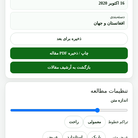
16 اکتوبر 2020
دسته‌بندی
افغانستان و جهان
ذخیره برای بعد
چاپ / ذخیره PDF مقاله
بازگشت به آرشیف مقالات
تنظیمات مطالعه
اندازه متن
معمولی
راحت
تراکم خطوط
باریک
استاندارد
عریض
عرض متن