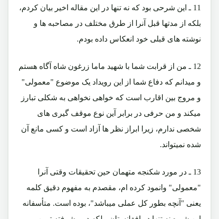
11 ـ این شرحی بود که نه تنها در این مقاله اخیر بیان کردم،
بلکه از مدتها قبل آنرا از طرق مختلف در مصاحبه ها و
نوشته های قبلی خود انعکاس داده بودم.
12 ـ من از قرابت شما با شهید ماما زرغون شاه آگاه هستم
و میدانم که دفاع شما از این رویداد یک موضوع "معمولی"
و مروج بین اقارب است که خواهی نخواهی به شکلی تبارز
میکند و من حرفی در برابر آین نوع موقف گیری های
شخصی ندارم، زیرا ابراز نظر ها آزاد است و کسی مانع آن
شده نمیتواند.
13 ـ در مورد شکنجه متهمان حین تحقیقات وقتی آنرا
"معمولی" وانمود کرده ام، مقصدم به مفهوم دقیق کلمه
یعنی "آنچه بطور کل عملی میباشد"، بوده است. متأسفانه
این شیوه نه تنها در افغانستان، بلکه در پیشرفته ترین