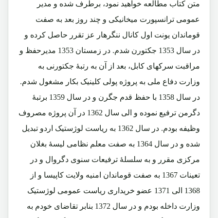
متن کتاب مطالعه خواهید نمود، برطرف شده و مدیر
عمومی ترانسپورت میخانیکی و چند روز بعد به صفت
قوماندان یونت اول کانال ننگرهار عز تقرر حاصل کرده و
در سال 1353 جکتورن شدم. در زمستان 1353 مدیرحفظ و
مراقبت سرکهای کابل، بعد از آن به رتبۀ جکتورنی به
وزارت دفاع ملی به پروژه پولی کلینیک بکار مشغول شدم.
در سال 1358 با حفظ قدم جگرن و در سال 1359 برتبۀ
دگرمن ترفیع نموده و الی سال 1362 در آن پروژه مصروف
وظیفه بودم. در سال 1362 به ریاست لوژستیک اردو تبدیل
شده و در سال 1364 به صفت معلم نظامی لیسۀ بغلان
مرکزی مقرر و به سلسلۀ ترفیعات سنوی دگروال و در
تعینات 1367 به صفت قوماندان امنیه ولایت کاپیسا و از
1368 الی 1371 عضو خریداری ریاست عمومی لوژستیک
وزارت داخله بودم و در سال 1372 بنابر تقاضای خودم به