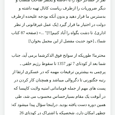
دیگر ضروریات را ازطرف ریاست کانال تهیه داشته و
بدسترس ما قرار دهید و بدون آنکه بودجه علیحده ازطرف
دولت در اختیار ما قرار گیرد [یک عمل غیرقانونی از نظر
اداری]، تا دشت بگواه را آباد کنیم[!!]" ...» (صفحه 87 کتاب
شما) ـ [خود حدیث مفصل از این مجمل بخوان!]
محترما! طوریکه از سوانح فوق الذکرشما برمی آید، جناب
شما بعد از کودتای 7 ثور 1357 تا سقوط رژیم خلقی ـ
پرچمی به بیشترین ترفیعات مهمه که در عسکری ارتقا از
رتبه جگتورنی تا دگروالی میباشد و همچنان کار کردن در
پست های مهم از جمله قوماندانی امنیه ولایت کاپیسا که
در آنوقت یک مقام بسیارحساس محسوب می شد، طی
همین دوره دست یافته بودید. دراینجا سؤال پیدا میشود که:
چطور امکان دارد، شخصیکه با اشتراک در کودتای 26