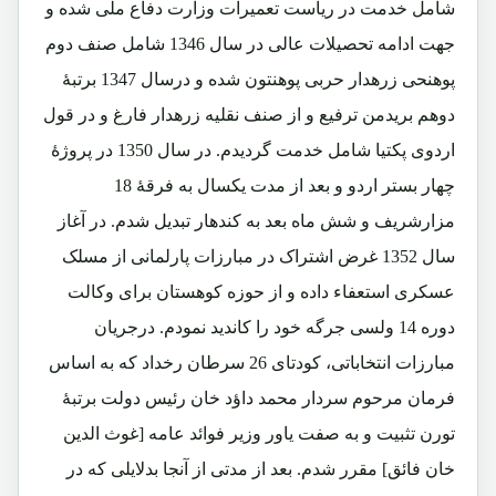
شامل خدمت در ریاست تعمیرات وزارت دفاع ملی شده و
جهت ادامه تحصیلات عالی در سال 1346 شامل صنف دوم
پوهنحی زرهدار حربی پوهنتون شده و درسال 1347 برتبۀ
دوهم بریدمن ترفیع و از صنف نقلیه زرهدار فارغ و در قول
اردوی پکتیا شامل خدمت گردیدم. در سال 1350 در پروژۀ
چهار بستر اردو و بعد از مدت یکسال به فرقۀ 18
مزارشریف و شش ماه بعد به کندهار تبدیل شدم. در آغاز
سال 1352 غرض اشتراک در مبارزات پارلمانی از مسلک
عسکری استعفاء داده و از حوزه کوهستان برای وکالت
دوره 14 ولسی جرگه خود را کاندید نمودم. درجریان
مبارزات انتخاباتی، کودتای 26 سرطان رخداد که به اساس
فرمان مرحوم سردار محمد داؤد خان رئیس دولت برتبۀ
تورن تثبیت و به صفت یاور وزیر فوائد عامه [غوث الدین
خان فائق] مقرر شدم. بعد از مدتی از آنجا بدلایلی که در