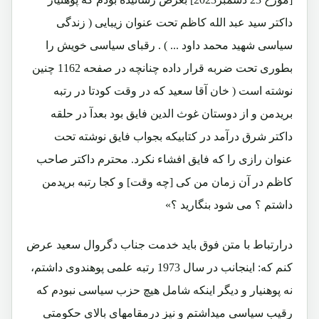
داکتر سید عبد الله کاظم تحت عنوان زیبایی ( زندگی
سیاسی شهید محمد داود ... ) . رقبای سیاسی خویش را
بطوری تحت ضربه قرار داده چنانچه در صفحه 1162 چنین
نوشته است ( خان آقا سعید که در وقت کودتا در رتبه
بریدمن و از دوستان غوث الدین فایق بود بعدآ در حلقه
داکتر شرق درآمد در کتابیکه بجواب فایق نوشته تحت
عنوان رازی را که فایق افشاء نکرد. محترم داکتر صاحب
کاظم در آن زمان من کی [چه وقت] و کجا رتبه بریدمن
داشتم ؟ می شود بنگارید ؟»
درارتباط با متن فوق باید خدمت جناب دگروال سعید عرض
کنم که: اینجانب در سال 1973 رتبه علمی پوهندوی داشتم،
نه پوهنیار و دیگر اینکه شامل هیچ حزب سیاسی نبودم که
رقیب سیاسی میداشتم و نیز درمقامهای بالای حکومتی