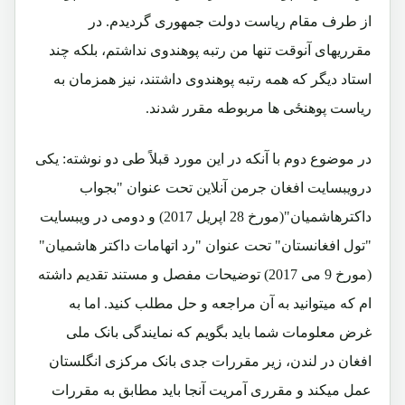
از طرف مقام ریاست دولت جمهوری گردیدم. در
مقرریهای آنوقت تنها من رتبه پوهندوی نداشتم، بلکه چند
استاد دیگر که همه رتبه پوهندوی داشتند، نیز همزمان به
ریاست پوهنځی ها مربوطه مقرر شدند.
در موضوع دوم با آنکه در این مورد قبلاً طی دو نوشته: یکی
درویبسایت افغان جرمن آنلاین تحت عنوان "بجواب
داکترهاشمیان"(مورخ 28 اپریل 2017) و دومی در ویبسایت
"تول افغانستان" تحت عنوان "رد اتهامات داکتر هاشمیان"
(مورخ 9 می 2017) توضیحات مفصل و مستند تقدیم داشته
ام که میتوانید به آن مراجعه و حل مطلب کنید. اما به
غرض معلومات شما باید بگویم که نمایندگی بانک ملی
افغان در لندن، زیر مقررات جدی بانک مرکزی انگلستان
عمل میکند و مقرری آمریت آنجا باید مطابق به مقررات