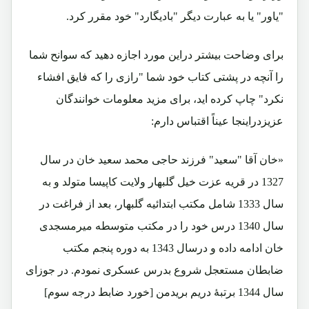
"یاور" یا به عبارت دیگر "بادیگارد" خود مقرر کرد.
برای وضاحت بیشتر دراین مورد اجازه دهید که سوانح شما
را آنچه در پشتی کتاب خود شما "رازی را که فایق افشاء
نکرد" چاپ کرده اید، برای مزید معلومات خوانندگان
عزیزدراینجا عیناً اقتباس دارم:
«خان آقا "سعید" فرزند حاجی محمد سعید خان در سال
1327 در قریه عزت خیل گلبهار ولایت کاپیسا متولد و به
سال 1333 شامل مکتب ابتدائیه گلبهار، بعد از فراغت در
سال 1340 درس خود را در مکتب متوسطه میرمسجدی
خان ادامه داده و درسال 1343 به دوره پنجم مکتب
ضابطان مستعجل شروع بدرس عسکری نمودم. در جوزای
سال 1344 برتبۀ دریم بریدمن [خورد ضابط درجه سوم]