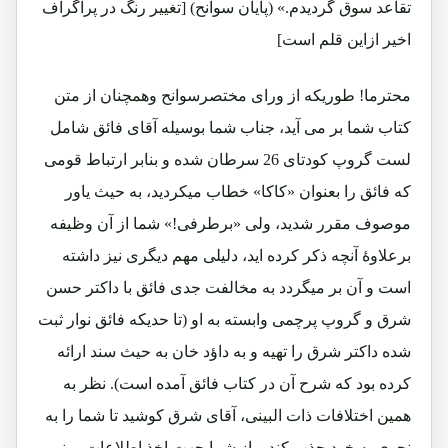
تقاعد سوق گردیدم.» (پایان سوانح) [تغییر رنگ در پراگراف
اخیر ازاین قلم است]
محترما! طوریکه از ورای مختصرسوانح وهمچنان از متن
کتاب شما بر می آید، جناب شما بوسیله آقای فائق شامل
لست گروپ کودتای 26 سرطان شده و بنابر ارتباط قومی
که فائق را بعنوان «کاکا» خطاب میکردید، به حیث یاور
موصوف مقرر شدید، ولی «برطرفی!» شما از آن وظیفه
برعلاوۀ آنچه ذکر کرده اید، دلیلی مهم دیگری نیز داشته
است و آن بر میگردد به مخالفت جدی فائق با داکتر حسن
شرق و گروپ پرچمی وابسته به او (تا حدیکه فائق نوار ثبت
شده داکتر شرق را تهیه و به داؤد خان به حیث سند ارائه
کرده بود که شرح آن در کتاب فائق آمده است). نظر به
همین اختلافات ذات البینی، آقای شرق کوشید تا شما را به
نحوی به خود جذب کند و از شما جهت اخذ اطلاعات مبنی