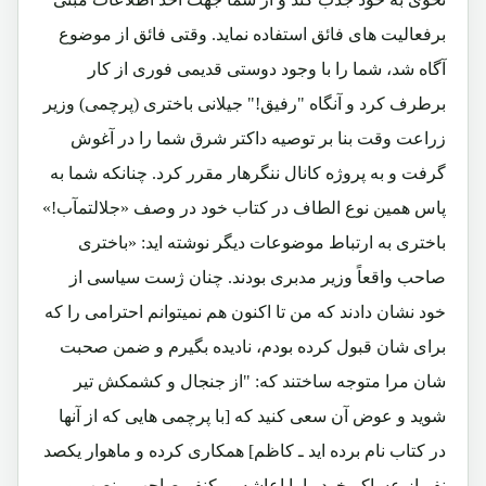
برفعالیت های فائق استفاده نماید. وقتی فائق از موضوع
آگاه شد، شما را با وجود دوستی قدیمی فوری از کار
برطرف کرد و آنگاه "رفیق!" جیلانی باختری (پرچمی) وزیر
زراعت وقت بنا بر توصیه داکتر شرق شما را در آغوش
گرفت و به پروژه کانال ننگرهار مقرر کرد. چنانکه شما به
پاس همین نوع الطاف در کتاب خود در وصف «جلالتمآب!»
باختری به ارتباط موضوعات دیگر نوشته اید: «باختری
صاحب واقعاً وزیر مدبری بودند. چنان ژست سیاسی از
خود نشان دادند که من تا اکنون هم نمیتوانم احترامی را که
برای شان قبول کرده بودم، نادیده بگیرم و ضمن صحبت
شان مرا متوجه ساختند که: "از جنجال و کشمکش تیر
شوید و عوض آن سعی کنید که [با پرچمی هایی که از آنها
در کتاب نام برده اید ـ کاظم] همکاری کرده و ماهوار یکصد
نفر از عساکر خود را با اعاشه و یکنفر صاحب منصب و