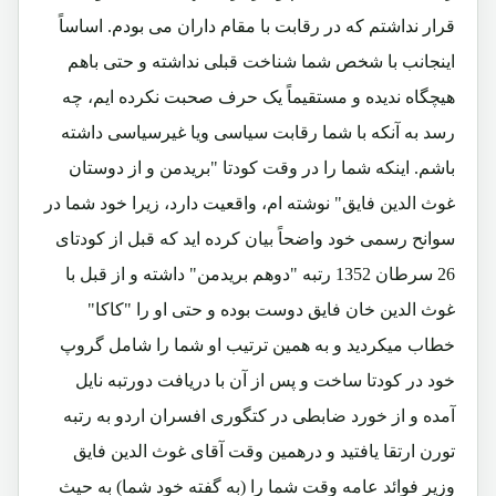
قرار نداشتم که در رقابت با مقام داران می بودم. اساساً
اینجانب با شخص شما شناخت قبلی نداشته و حتی باهم
هیچگاه ندیده و مستقیماً یک حرف صحبت نکرده ایم، چه
رسد به آنکه با شما رقابت سیاسی ویا غیرسیاسی داشته
باشم. اینکه شما را در وقت کودتا "بریدمن و از دوستان
غوث الدین فایق" نوشته ام، واقعیت دارد، زیرا خود شما در
سوانح رسمی خود واضحاً بیان کرده اید که قبل از کودتای
26 سرطان 1352 رتبه "دوهم بریدمن" داشته و از قبل با
غوث الدین خان فایق دوست بوده و حتی او را "کاکا"
خطاب میکردید و به همین ترتیب او شما را شامل گروپ
خود در کودتا ساخت و پس از آن با دریافت دورتبه نایل
آمده و از خورد ضابطی در کتگوری افسران اردو به رتبه
تورن ارتقا یافتید و درهمین وقت آقای غوث الدین فایق
وزیر فوائد عامه وقت شما را (به گفته خود شما) به حیث