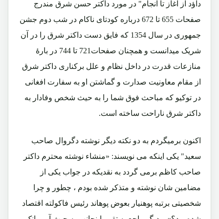
داؤد از آغاز تا انجام" در مورد داکتر حسن شرق مندرج
صفحات 655 تا 672 درباره کودتای ناکام در شب دوم جشن
جمهوری در سال 1354 که فایق دست داکتر شرق را در آن
شریک میدانست و همچنان صفحات721 تا 744 در بارۀ
منازعات قدرت در داخل نظام و علل برکناری داکتر شرق
از مقام معاونیت صدارت و گماشتن او به سفارت افغانی
در توکیو که مباحث فوق شما را به حیث شخص وفادار به
داکتر شرق ناراحت ساخته است.
اکنون برمیگردم به دو نکته دیگر نوشته دگروال صاحب
سعید" یکی اینکه می نویسند: «منشاء نوشته محترم داکتر
صاحب کاظم برمی گردد به نقدیکه در جواب یکی از
مضامین شان نوشته و متذکر شده بودم ، چطور و چرا
شخصیتی برتبه پوهنیار بعوض پوهاند رئیس فاکولته اقتصاد
شده بود؟» و دیگر راجع به تقرر اینجانب به حیث آمر بانک