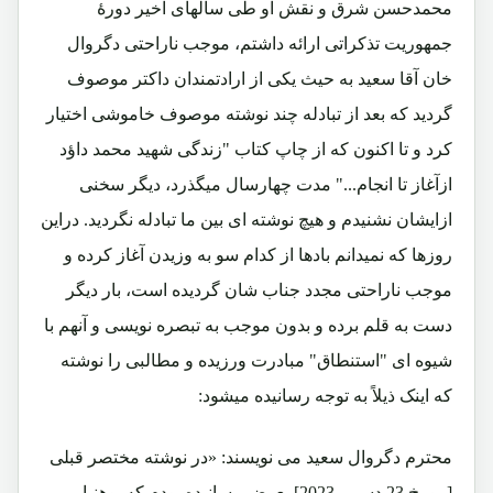
محمدحسن شرق و نقش او طی سالهای اخیر دورۀ
جمهوریت تذکراتی ارائه داشتم، موجب ناراحتی دگروال
خان آقا سعید به حیث یکی از ارادتمندان داکتر موصوف
گردید که بعد از تبادله چند نوشته موصوف خاموشی اختیار
کرد و تا اکنون که از چاپ کتاب "زندگی شهید محمد داؤد
ازآغاز تا انجام..." مدت چهارسال میگذرد، دیگر سخنی
ازایشان نشنیدم و هیچ نوشته ای بین ما تبادله نگردید. دراین
روزها که نمیدانم بادها از کدام سو به وزیدن آغاز کرده و
موجب ناراحتی مجدد جناب شان گردیده است، بار دیگر
دست به قلم برده و بدون موجب به تبصره نویسی و آنهم با
شیوه ای "استنطاق" مبادرت ورزیده و مطالبی را نوشته
که اینک ذیلاً به توجه رسانیده میشود:
محترم دگروال سعید می نویسند: «در نوشته مختصر قبلی
[مورخ 23 دسمبر2023] بعرض رسانیده بودم که پوهنیار