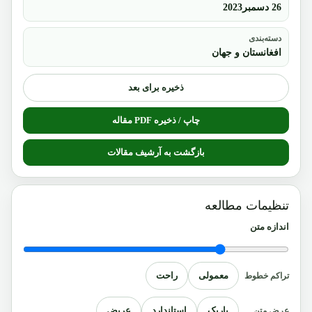
26 دسمبر2023
دسته‌بندی
افغانستان و جهان
ذخیره برای بعد
چاپ / ذخیره PDF مقاله
بازگشت به آرشیف مقالات
تنظیمات مطالعه
اندازه متن
معمولی
راحت
تراکم خطوط
باریک
استاندارد
عریض
عرض متن