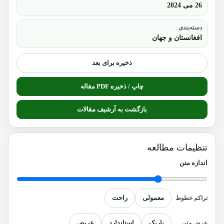
26 می 2024
دسته‌بندی
افغانستان و جهان
ذخیره برای بعد
چاپ / ذخیره PDF مقاله
بازگشت به آرشیف مقالات
تنظیمات مطالعه
اندازه متن
معمولی
راحت
تراکم خطوط
باریک
استاندارد
عریض
عرض متن