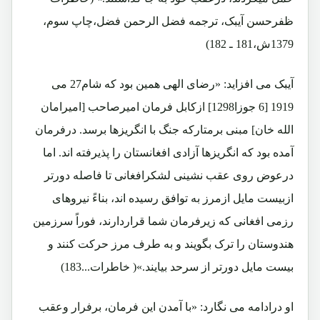
ظفرحسن آیبک، ترجمه فضل الرحمن فضل،چاپ سوم،
1379ش،181 ـ 182)
آیبک می افزاید: «رضای الهی همین بود که شام27 می
1919 [6 جوزا1298] ازکابل فرمان امیرصاحب [امیرامان
الله خان] مبنی برمتارکه جنگ با انگریزها برسد. درفرمان
آمده بود که انگریزها آزادی افغانستان را پذیرفته اند. اما
درعوض روی عقب نشینی لشکرافغانی تا فاصله دورتر
ازبیست مایل ازمرز به توافق رسیده اند، بناءً نیروهای
رزمی افغانی که زیرفرمان شما قراردارند، فوراً سرزمین
هندوستان را ترک بگویند و به طرف مرز حرکت کنند و
بیست مایل دورتر از سرحد بیایند.»( خاطرات...183)
او درادامه می نگارد: «با آمدن این فرمان، برفرار وعقب