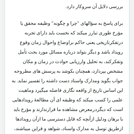
بررسی دلایل آن سروکار دارد.
برای پاسخ به سؤالهای "چرا و چگونه" وظیفه محقق یا
مؤرخ طوری تبارز میکند که نخست باید دارای تجربه
درتفکرتاریخی یعنی حاکم براوضاع واحوال زمان وقوع
رویداد باشد و دیگر بتواند درباره مسائل مورد بحث تأمل
وتفکرکند، به تحلیل وارزیابی حوادث در زمان و مکان
مشخص بپردازد، همچنان بکوشد به پرسش های مطروحه
جواب بگوید ومدارک واسناد دست داشته را تفسیر نماید. به
این اساس تاریخ از واقعه نگاری فاصله میگیرد وماهیت
علمی را کسب میکند که وظیفه ای آن مطالعۀ رویدادهایی
است که دیگردرمعرض مشاهده ما قرارندارند و مؤرخ باید
با برهان ودلیل ازآنچه که قابل دسترسی ما ازآن رویدادها
ازطریق توسل به مدارک واسناد، شواهد و قراین میباشند،