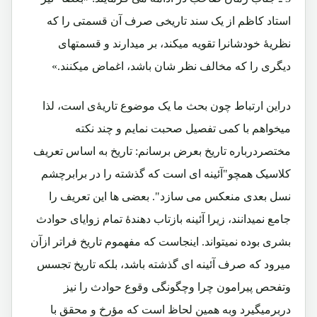
استاد کاظم از یک سند تاریخی صرف آن قسمتی را که
نظریۀ خودشانرا تقویه میکند، بر میدارند و قسمتهای
دیگری را که مخالف نظر شان باشد، اغماض میکنند.»
دراین ارتباط چون بحث ما یک موضوع تاریۀی است، لذا
میخواهم با کمی تفصیل صحبت نمایم و چند نکته
مختصردرباره تاریخ بعرض برسانم: تاریخ به اساس تعریف
کلاسیک همچو"آئینه ای است که گذشته را در برابرچشم
نسل بعدی منعکس می سازد". بعضی ها این تعریف را
جامع نمیدانند، زیرا آئینه بازتاب دهندۀ تمام زوایای حوادث
بشری بوده نمیتواند. اینجاست که مفهموم تاریخ فراتر ازآن
میرود که صرف آئینه ای گذشته باشد، بلکه تاریخ تجسس
وتفحص پیرامون چرا وچگونگی وقوع حوادث را نیز
دربرمیگیرد وبه همین لحاظ است که مؤرخ و محقق با