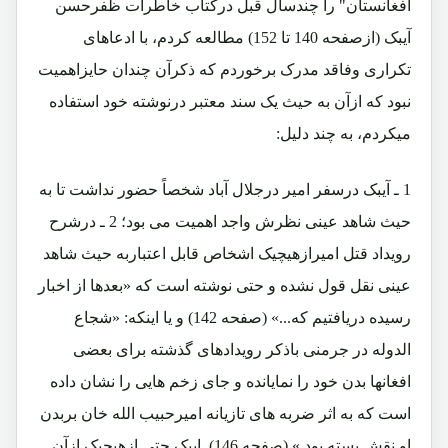
افغانستان" را چندسال قبل درکتاب خاطرات ظفرحسن
آیبک (ازصفحه 140 تا 152) مطالعه کردم، با ادعاهای
تکراری وفاقد مدرک برخوردم که ذکرآن چندان حایزاهمیت
نبود که ازآن به حیث یک سند معتبر درنوشته خود استفاده
میکردم، به چند دلیل:
1 ـ آیبک درسفر امیر درجلال آباد شخصاً حضور نداشت تا به
حیث شاهد عینی نظرش واجد اهمیت می بود؛ 2 ـ درشرح
رویداد قتل امیرازهیچیک اشخاص قابل اعتباربه حیث شاهد
عینی نقل قول نشده و حتی نوشته است که «بعدها از اخبار
رسیده دریافتیم که...» (صفحه 142) و یا اینکه: «شجاع
الدوله در جرمنی باذکر رویدادهای گذشته برای بعضی
افغانها بدن خود را نمایانده و جای زخم هایی را نشان داده
است که به اثر ضربه های تازیانه امیرحبیب الله خان بربدن
او نقش بسته بود.» (صفحه 146). ایبک حتی ازهیچیک ازآن