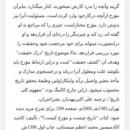
گزیند وآنچه را بدرد کارش نمیخورند، کنار میگذارد. بنابرآن
مؤرخ ازآنچه درکارخود وارد کرده است، مسئولیت آنرا نیز
بدوش دارد. مؤرخ مختاراست، چیزی را که مراجع به او
گفته اند، رد کند و چیزدیگر را درجای آن قراردهد و او
دراینصورت میتواند برای خود مرجعیت شود وحقیقت را
مورد بررسی قراردهد. بناءً موضوع تاریخ "درک حقیقت"
وهدف آن "کشف حقیقت" است و دراین ارتباط مؤرخ باید
بکوشد علت ومعلول آنرا دریابد و درجستجوی مدارک و
مآخذ معتبر واصیل برآید واینکاراولین وظیفۀ محقق تاریخ
محسوب میشود. (رابن جارج کالینگ ودد: "مفهوم کلی
تاریخ"، ترجمه علی اکبرمهدیان، نشراختران،
تهران،1385شـ 2006م، صفحه 299؛ برای شرح مزید دیده
شود: کتاب "تاریخ چیست و مؤرخ کیست؟"، تألیف: کاندید
اکادمیسین محمد اعظم سیستانی، چاپ اول 1396ش