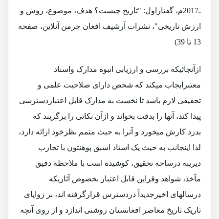
ـ2017م، گفتاراول: "تاریخ چیست؟ هدف، موضوع، روش و
ارزش تاریخی"، نشرات آرشیف افغان جرمن آنلاین، صفحه
13 تا 39)
ازآنجائیکه بررسی و ارزیابی انبوه مدارک واسناد
معتبرایجاب میکند که شخص دارای صلاحیت علمی و
تحقیقی لازم باشد تا نخست به مدارک قابل اعتباردسترسی
پیدا کند، آنها را بدقت بخواند و ازآن نکاتی را برگزیند که
بدرد کارش میخورد و آنرا به حیث متمم نظرخود ارائه دارد،
لذا اینجانب به حیث یک استاد اسبق پوهنتون با تجارب
دیرینه درساحه تحقیق، کوشیده است با ملاحظه دقیق
مآخذ، شواهد وقراین قابل اعتبار بخصوص آثاریکه
درسالهای اخیرجدیداً دردسترس قرارگرفته اند، بر زوایای
تاریک تاریخ معاصر افغانستان روشنی اندازد و از روی آنچه