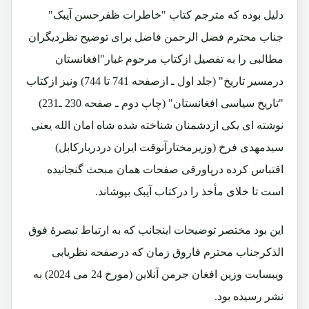
دلیل بوده که مترجم کتاب "خاطرات ظفرحسن آیبک"
جناب محترم فضل الرحمن فاضل برای توضیح نظردیگران
مطالبی را به تفصیل ازکتاب مرحوم غبار"افغانستان
درمسیر تاریخ" (جلد اول ـ ازصفحه 741 تا 744) ونیز ازکتاب
"تاریخ سیاسی افغانستان" (چاپ دوم ـ صفحه 230 ـ231)
نوشته ای یکی ازدشمنان شناخته شده شاه امان الله یعنی
سیدمهدی فرخ (وزیرمختارآنوقت ایران دردربارکابل)
اقتباس کرده درپاورقی صفحات همان مبحث گنجانیده
است تا خلای مأخذ را درکتاب آیبک بپوشاند.
این بود مختصر توضیحات اینجانب که به ارتباط تبصرۀ فوق
الذکرجناب محترم فاروق زمان که درصفحه نظریابی
ویبسایت وزین افغان جرمن آنلاین (مورخ 24 می 2024) به
نشر رسیده بود.