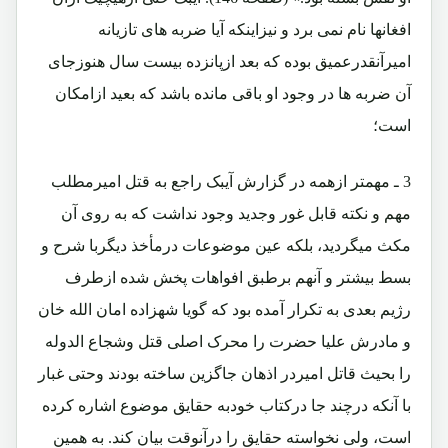
افغانها نام نمی برد و نیزاینکه آیا ضربه های تازیانه
امیرآنقدرعمیق بوده که بعد ازپانزده بیست سال هنوزجای
آن ضربه ها در وجود او باقی مانده باشد که بعید ازامکان
است؛
3 ـ مهمتر ازهمه در گزارش آیبک راجع به قتل امیرمطلب
مهم و نکته قابل غور وجدید وجود نداشت که به روی آن
مکث میگردید، بلکه عین موضوعات درمأخذ دیگربا شرح و
بسط بیشتر و آنهم برطبق افواهات پخش شده ازطرف
رژیم بعدی به تکرار آمده بود که گویا شهزاده امان الله خان
و مادرش علیا حضرت را محرک اصلی قتل وشجاع الدوله
را بحیث قاتل امیردر اذهان جاگزین ساخته بودند وحتی غبار
با آنکه درچند جا درکتاب خودبه حقایق موضوع اشاره کرده
است، ولی نخواسته حقایق را درآنوقت بیان کند. به همین