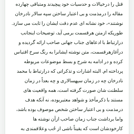
قتل را درخیالات و حدسیات خود پیچیدند ومتباقی چهارده
مقاله را درمذمت و بی اعتبار ساختن سپه سالار نادرخان
نوشتند»، خود نشانه ای عدم دقت ایشان را ثابت می سازد.
طوریکه ازمتن هرقسمت برمی آید، توضیحات اینجانب
درارتباط با ادعاهای جناب جهانی صاحب ارائه گردیده و
درآغازهرقسمت، متن نوشته ایشانرا به رنگ سرخ اقتباس
کرده و در ادامه به شرح و بسط موضوعات مربوطه
پرداخته ام. البته اشارات و تذکراتی که درارتباط با محمد
نادرخان چه در زمان سپهسالاری و چه بعداً در زمان
سلطنت شان صورت گرفته است، همه واقعیت های
مستند با ذکرمآخذ و شواهد معتبربوده، نه آنکه هدف
درمذمت و بی اعتبار ساختن شخص موصوف بوده باشد،
واما برداشت جناب زمان صاحب ازآن نوشته ها
کارخودشان است که یقیناً ناشی از حُب وعلاقمندی به