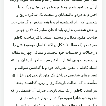
از آن مستفید شدم. به علم و عمر هردویتان برکت. با
احترام به هردو عالیجنابان و منحیث یک شاگرد تاریخ و
شخصی که آزاد اندیشیده ام و با هیچ شخص و گروهی حب
و بغض شخصی ندارم، باید اذعان نمایم که دلائل جهانی
صاحب مقنع، مدلل، و مستند استند. داکترصاحب کاظم
صرف در یک مقاله (بشکل پراگنده) اصل موضوع قتل را
در خیالات و حدسیات خود پیچیدند و متباقی چهارده مقاله
را درمذمت و بی اعتبار ساختن سپه سالار نادرخان نوشتند.
استاد کاظم با تلقین نظریات خود و با گذاشتن سوالیه و
تبصره های شخصی درداخل یک متن تاریخی (درداخل [ ])،
متأسفانه که اصالت تاریخنگاری را زیرپا گذاشتند. بعضا"
نیز استاد کاظم از یک سند تاریخی صرف آن قسمتی را که
نظریۀ خودشانرا تقویه میکند، بر میدارند و قسمتهای
دیگری را که مخالف نظر شان باشد، اغماض میکنند. با