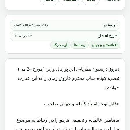
نویسنده
داکترسیدعبدالله کاظم
تاریخ انتشار
26 می 2024
افغانستان و جهان
رساله‌ها
لویه جرگه
دیروز درستون نظریابی این پورتال وزین (مورخ 24 می)
تبصرۀ کوتاه جناب محترم فاروق زمان را به این عبارت
خواندم:
«قابل توجه استاد کاظم و جهانی صاحب،
مضامین عالمانه و تحقیقی هردو را در ارتباط به موضوع
قتل امیر حبیبالله خان با اشتیاق تمام مطالعه نمودم و زیاد