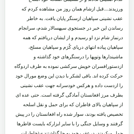
ورزیدند....قبل ازشام همان روز من مشاهده کردم که
عقب نشینی سپاهیان ازسنگر پایان یافت. به خاطر
رساندن این خبر در جستجوی سپهسالار شدم، سرانجام
درنماز شام نزد او رسیدم و از ایشان دریافتم که همه
سپاهیان پیاده انتهای دریای کُرَم و سپاهیان مسلح،
ماشیندارها وتوپها را درسنگرهای خود گذاشته و
ازدستورافسران خویش سرکشی نموده به طرف اردوگاه
حرکت کرده اند. باقی لشکر با دیدن این وضع مورال خود
را ازدست داده و هرکس خودسرانه جهت عقب نشینی
بطرف مرز افغانستان آمادگی گرفته است. حتی عده ای
از سپاهیان بالای قاطران که برای حمل و نقل اسلحه
تخصیص یافته بودند، سوار شده راه افغانستان را در پیش
گرفتند و وسایل جنگی را با سایر ابزارکه بایست قاطرها
حمل میکردند، درعقب خود به جا گذاشتند.» (خاطرات