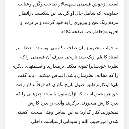
است. ازخوش قسمتی سپهسالار صاحب وکَرَم وعنایت
خداوندی که شامل حال او گردید، این شکست درانظار
مردم رنگ فتح و پیروزی را به خود گرفت و برعزت او
افزود.»(خاطرات...صفحه 184).
به جواب محترم زمان صاحب که می نویسند: «بعضا" نیز
استاد کاظم ازیک سند تاریخی صرف آن قسمتی را که
نظریۀ خودشانرا تقویه میکند، برمیدارند و قسمتهای دیگری
را که مخالف نظرشان باشد، اغماض میکنند»، باید گفت:
بلی! اینکاربرطبق اصول تاریخ نگاری که فوقاً تذکار رفت،
حق هرمحقق است که ازآن متون یا مآخذ چیزهایی را که
بدرد کارش میخورند، برگزیند وآنچه را بدرد کارش
نمیخورند، کنار گذارد؛ به این اساس وقتی مبحث "کشته
شدن امیرحبیب الله و سیمایی ازسیاست داخلی