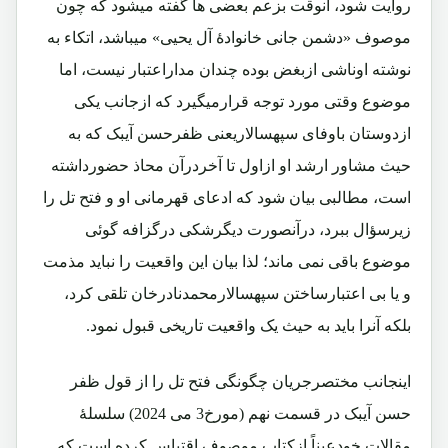
روایت شود، آنوقت بزعم بعضی ها گفته میشود که چون
موصوف «دشمن جانی خانوادۀ آل یحیی» میباشد، اتکاء به
نوشته اوناشی ازبغض بوده چندان مداراعتبار نیست، اما
موضوع وقتی مورد توجه قرارمیگیرد که ازجانب یکی
ازدوستان باوفای سپهسالاریعنی ظفرحسن آیبک که به
حیث مشاور ارشد او ازاول تا آخردرآن محاذ حضورداشته
است، مطالبی بیان شود که ادعای قهرمانی او و فتح تل را
زیرسؤال ببرد، درآنصورت دیگرشکی درگزافه گوئی
موضوع باقی نمی ماند؛ لذا بیان این واقعیت را نباید مذمت
و یا بی اعتبارساختن سپهسالارمحمدنادرخان تلقی کرد،
بلکه آنرا باید به حیث یک واقعیت تاریخی قبول نمود.
اینجانب مختصرجریان چگونگی فتح تل را از قول ظفر
حسن آیبک در قسمت نهم (مورخ3 می 2024) سلسلۀ
مقالات خودعیناً ازکتاب موصوف اقتباس کرده است که