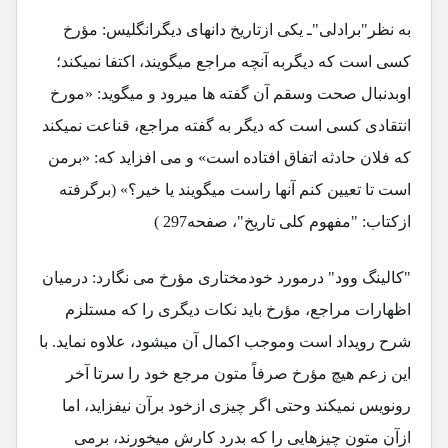
به نظر"برادلی"ـ یکی ازتاریخ دانهای دیگرانگلیس: مؤرخ
کسی است که دیگربه آنچه مراجع میگویند، اکتفا نمیکند؛
اوبدنبال صحت وسقم آن گفته ها میرود و میگوید: «مورخ
انتقادی کسی است که ديگر به گفته مراجع، قناعت نمیکند
که فلان حادثه اتفاق افتاده است» و می افزاید که: «برمن
است تا تعيين کنم آنها راست ميگويند يا خير؟» (برگرفته
ازکتاب: "مفهوم کلی تاریخ"، صفحه297 )
"کالینگ وود" درمورد خودمختاری مؤرخ می نگارد: درمیان
اظهارات مراجع، مؤرخ باید نکات دیگری را که مستلزم
شرح رویداد است وموجب اکمال آن میشود، علاوه نماید. با
این زعم هیچ مؤرخ صرفاً متون مرجع خود را سرتا آخر
رونویس نمیکند وحتی اگر چیزی ازخود برآن نیفزاید، اما
ازآن متون چیزهایی را که بدرد کارش میخورند، برمی