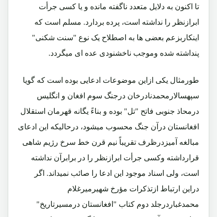
تا اکنون به دلایل متعدد ناگفته مانده و یا کسی جرأت
ابرازنظر را نداشته است، پرده بردارد. مسلم است که
اینکاربزعم بعضی ها به اصطلاح یک نوع "سنت شکنی"
پنداشته شده وموجب ناخشنودی عده ای میگردد.
طورمثال یکی ازاین موضوعات ادعایی بوده است که گویا
سپهسالارمحمدنادرخان درجنگ سوم افغان و انگلیس
درمحاذ جنوبی فاتح "تل" بوده و بناءً یگانه قهرمان استقلال
افغانستان درآن جنگ محسوب میشود، درحالیکه این ادعای
مبالغه آمیزدرظرف تقریباً نیم قرن خط سرخ رژیم شاهی
قرارداشته وکسی جرأت ابرازنظر را در برابرآن نداشته
است، ولی اسناد موجود این ادعا را صائب نمیداند. اگر
دراین ارتباط ازتذکرات مؤرخ شهیرمیرغلام
محمدغباردرجلد دوم کتاب "افغانستان درمسیرتاریخ"