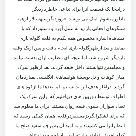
دراینجا یک قسمت آنرا برای تداعی خاطرباردیگر
یادآورمیشوم. آیبک می نویسد: «روزدیگرسپهسالار ازهمه
سنگرهای افغانی بازدید به عمل آورد و دستورداد که با
مشاهده اشاره مخصوص همه یکدم به قلعه گلوله باری
نمایند و بعد ازظهرگلوله باری انجام یافت و پس ازیک وقفه
باردیگر شروع شد، اما نتیجه ای مطلوب ازآن بدست نیامد
و مجاهدین نتوانستند داخل قلعه گردند. بعد ازظهر سرک
میان کوهات و تل بوسیلۀ هواپیماهای انگلیسی بمباردمان
گردید. درآغاز هدف آنرا ندانستیم، اما بعدها ما ازکوه های
اطراف توسط دوربین های دریافتیم که ازاین سرک یک
تعداد سواران بسوی قلعه روان هستند. برای ما معلوم شد
که برای لشکرانگریزمستقردرقلعه، همان کمکی رسید که
انتظارآنرا می کشیدند و به امید آن به پرچم سفید صلح ما
کدام اهمیتی ندادند و از تسلیمی اسلحه خود امتناع