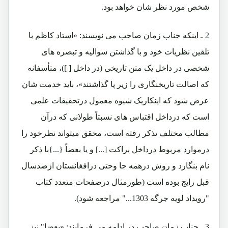
شخص مورد نظر شان خواهد بود.
2 ـ اینکه جناب زمان صاحب می نویسند: «استاد کاظم با
تلقین نظریات خود و با گذاشتن سوالیه و تبصره های
شخصی در داخل یک متن تاریخی (در داخل [ ])، متأسفانه
که اصالت تاریخنگاری را زیر پا گذاشتند»، باید خدمت شان
عرض شود که اینکاریک شیوه معمول درتحقیقات علمی
است که درداخل اقتباس های نسبتاً طولانی که درآن
مطالب مختلف تذکر رفته است، محقق میتواند نظرخود را
درموارد مربوط درداخل براکت [...] و یا بعضاً {...}با ذکر
نام بنگارد و روش درهمه جا وحتی درافغانستان ازصدسال
قبل رایج بوده است (طورمثال درصفحات متعدد کتاب
"رویداد لویه جرگه 1303..." مراجعه شود).
3 ـ جناب زمان صاحب در ادامه می فرمایند: «بعضا" نیز