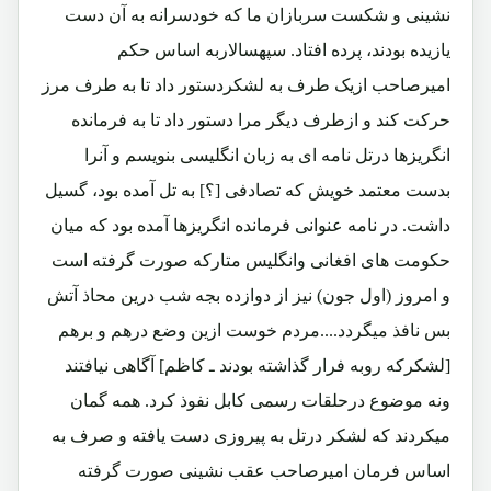
نشینی و شکست سربازان ما که خودسرانه به آن دست
یازیده بودند، پرده افتاد. سپهسالاربه اساس حکم
امیرصاحب ازیک طرف به لشکردستور داد تا به طرف مرز
حرکت کند و ازطرف دیگر مرا دستور داد تا به فرمانده
انگریزها درتل نامه ای به زبان انگلیسی بنویسم و آنرا
بدست معتمد خویش که تصادفی [؟] به تل آمده بود، گسیل
داشت. در نامه عنوانی فرمانده انگریزها آمده بود که میان
حکومت های افغانی وانگلیس متارکه صورت گرفته است
و امروز (اول جون) نیز از دوازده بجه شب درین محاذ آتش
بس نافذ میگردد....مردم خوست ازین وضع درهم و برهم
[لشکرکه روبه فرار گذاشته بودند ـ کاظم] آگاهی نیافتند
ونه موضوع درحلقات رسمی کابل نفوذ کرد. همه گمان
میکردند که لشکر درتل به پیروزی دست یافته و صرف به
اساس فرمان امیرصاحب عقب نشینی صورت گرفته