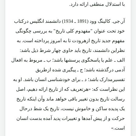
با استدلال منطقی ارائه دارد.
آر.جی. کالينگ وود (1891 ـ 1934) دانشمند انگلیس درکتاب
خود تحت عنوان "مفهدوم کلی تاريخ" به بررسی چگونگی
مفهوم جديد تاريخ ازهرودت تا به امروز پرداخته است. به
نظراين دانشمند، تاريخ بايد حاوی چهار شرط ذيل باشد:
الف ـ علم یا پاسخگوی پرسشها باشد؛ ب ـ مربوط به افعال
آدمی درگذشته باشد؛ ج ـ پیگیری شده ازطریق
تفسیرمدارک باشد؛ د ـ برای خودشناسی انسان باشد. او به
این نظراست که: «هرتعريف که از تاريخ ارائه دهيم، اصل
رسالت تاريخ بدون تغيير باقی خواهد ماند وآن اینکه تاریخ
یک پدیده ساکن و خاموش نیست، تاریخ یک شط درحال
حرکت و از پیش آمدها و تغییرات پدید آمده بدست انسان
است.»