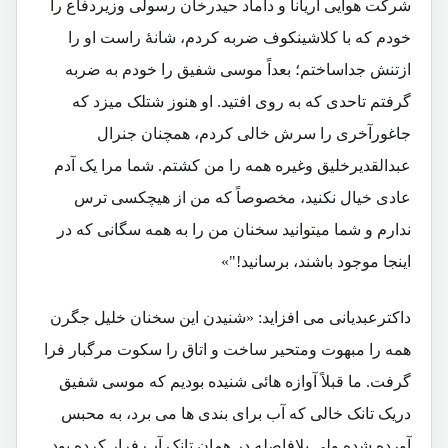
شرکت هوایی آریانا و داماد حیدرخان رسولی وزیردفاع را
خودم که با کلاشینکوف ضربه کردم، شانۀ راست او را
ازتنش جداساختم؛ بعداً موسی شفیق را خودم به ضربه
گرفتم تاحدی که به روی افتید. او هنوز شتلک میزد که
جاغورآخری را سرش خالی کردم، همچنان جنرال
عبدالقدیرخلیق وغیره همه را من کشتم. شما مرا یک آدم
عادی خیال نکنید، مخصوصاً که من از هیچکسی ترس
ندارم و شما میتوانید سخنان من را به همه سگانی که در
اینجا موجود باشند، برسانید!"»
داکترعبدیانی می افزاید: «شنیدن این سخنان خلیل جگرن
همه را مبهوت ومتحیر ساخت و اتاق را سکوت مرگبار فرا
گرفت. ما قبلاً آوازه هائی شنیده بودیم که موسی شفیق
دریک تانک خالی که آب برای بندی ها می برد، به محبس
آورده شده ولی بلافاصله در همان تانک آب فرار کرده بود.