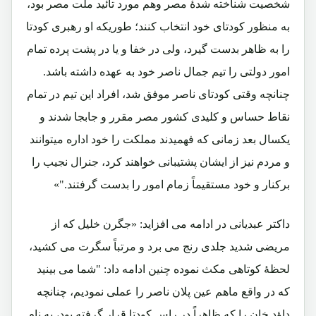
شخصیت شناخته شدۀ مصر وهم مورد تائید ملت مصر بود،
به منظور کودتای خود انتخاب کنند؛ طوریکه او رهبری کودتا
را به ظاهر بدست گیرد، ولی در خفا و یا در پشت پرده تمام
امور دولتی را تیم جمال ناصر خود به عهده داشته باشد.
چنانچه وقتی کودتای ناصر موفق شد، افراد این تیم در تمام
نقاط حساس و کلیدی کشور مصر مقرر و جابجا شدند و
یکسال بعد زمانی که فهمیدند مملکت را خود اداره میتوانند
و مردم نیز از ایشان پشتیبانی خواهند کرد، جنرال نجیب را
برکنار و خود مستقیماً زمام امور را بدست گرفتند."»
داکتر عبدیانی در ادامه می افزاید: «جگرن خلیل که از
مریضی شدید جلدی رنج می برد و مرتباً سگرت می کشید،
لحظۀ کوتاهی مکث نموده چنین ادامه داد: "شما می بینید
که در واقع ماهم عین پلان ناصر را عملی نمودیم، چنانچه
داؤد خان را که ظاهراً در راس کودتا قرار گرفته بود، به نام