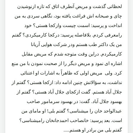
لحظاتی گذشت و مریض آنطرف اتاق که تازه ازنوشیدن
چای و صبحانه اش فراغت یافته بود، نگاهی سردی به من
انداخت و پرسید: اسمت چیست وازکجا هستی؟ خود
رامعرفی کردم. بلافاصله پرسید: درکجا کارمیکردی؟ گفتم
من یک داکتر طب هستم ودر شرکت هوایی آریانا
کارمیکردم. دراین وقت متوجه شدم که مریض مقابل
اشاره ای نمود و مریض دیگر را از صحبت نمودن با من منع
کرد. ولی مریض اولی که ظاهراً به اشارات او اعتنائی
نداشت، به سؤالاتش چنین ادامه داد: ازکجا هستی؟ گفتم از
جلال آباد هستم. گفت ازکجای جلال آباد هستی؟ گفتم از
بهسود جلال آباد. گفت: در بهسود سرمامور صاحب
عبدالواحد خان را میشناسی؟ گفتم بلی! او مامای من
است. بعد پرسید: خانصاحب احمدجانخان رامیشناسی؟
گفتم بلی من برادر او هستم.....