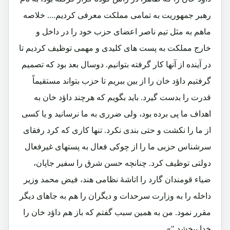
رهبر جمهوریت به تمامی مملکت معرفی کردیم.... خلاصه
ماهم به مثل تیم ناصر اعضای حزب خود را در داخل و
خارج مملکت به پست های کلیدی و مهمی توظیف کردیم تا
در آینده از آنها کار گرفته بتوانیم. دوسال بعد بود که تصمیم
گرفتیم داؤد خان را از بین ببریم تا حزب بتواند مستقیماً
قدرت را بدست گیرد. باید بگویم که هرچند داؤد خان به
اهداف ما پی برده بود، ولی ضرری به ما نرسانید و یا کسی
از ما را نکشت و حتی بندی نکرد. تنها کاری که کرد رفقای
سرشناس حزبی ما را از چوکی فعال به پستهای غیرفعال
دولتی توظیف کرد. چنانچه حسن شرق را سفیر جاپان،
ضیاء قومندان گارد را اتاشۀ نظامی هند، فیض محمد وزیر
داخله را به وزارت سرحدات و دیگران را هم به جاهای دیگر
مقرر نمود. من به همین سبب گفتم که باز هم داؤد خان را
خدا ببخشد."»