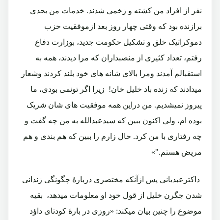
نفر از افراد من کشته و زخمی شدند. خدمات من بحدی
برازنده بود که وقتی چهار روز بعد ازموفقیت حزب
دموکراتیک خلق و تشکیل حکومت جدید، بوزارت دفاع
رفتم، تعداد کثیری از منصبداران که مرا دیدند، همه به
استقبالم آمدند ومرا بالای شانه های خود بلند کردند وشعار
میدادند که زنده باد خلیل خان! زیرا اگر تونمی بودی، ما
پیروز نمیشدیم. من دراین همه موفقیت های شان شریک
بوده ام، ولی اکنون ببین که سیدعبدالله به من چه گفت و
چه رفتاری با من کرد. حال زارم را ببین که هم بندی و هم
مریض هستم."»
داکترعبدیانی پس ازآنکه مختصری دربارۀ چگونگی زندانی
شدن جگرن خلیل از قول خود او معلومات میدهد، بقیه
موضوع را چنین بیان میکند: «روزی در بارۀ کودتای داؤد