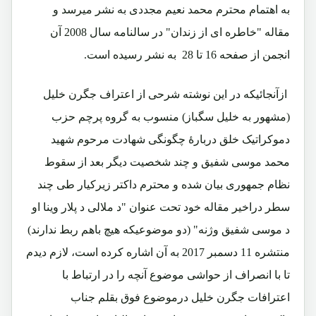
به اهتمام محترم محمد نعیم مجددی به نشر میرسد و
مقاله "خاطره ای از زندان" در سالنامه سال 2008 آن
انجمن از صفحه 16 تا 28 به نشر رسیده است.
ازآنجائیکه در این نوشته شرحی از اعتراف جگرن خلیل
(مشهور به خلیل سگباز) منسوب به گروه پرچم حزب
دموکراتیک خلق دربارۀ چگونگی شهادت مرحوم شهید
محمد موسی شفیق و چند شخصیت دیگر بعد از سقوط
نظام جمهوری بیان شده و محترم داکتر زیرکیار طی چند
سطر دراخیر مقاله خود تحت عنوان "د ملالی د پلار وینا او
د موسی شفیق وژنه" (دو موضوعیکه هیچ باهم ربط ندارند)
منتشره 11 دسمبر 2017 به آن اشاره کرده است، لازم دیدم
تا با انصراف از حواشی موضوع آنچه را در ارتباط با
اعترافات جگرن خلیل درموضوع فوق بقلم جناب