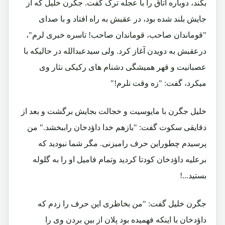
بکند، دوباره اتاق را با عجله ترک گفت. جگرن خلیل که از
جایش بلند شده بود، در عقبش به راه افتاد و با صدای
"قوماندان صاحب، قوماندان صاحب! تاسره خبری لرم"،
درعقبش به دویدن آغاز کرد. ولی سیدعبدالله در حالیکه با
عصبانیت و قهر همیشگی دشنام های رکیکی نثار وی
میکرد، گفت: "زه وقت نلرم!"
خلیل جگرن با مایوسیت و خجالت بجایش برگشت و بعد از
دقایقی سکوت گفت: "بازهم خدا داؤدخان راببخشد." من
پرسیدم چطوراین حرف رامیزنی. مگر شما نبودید که
برعلیه داؤدخان کودتا کردید وتمام فامیل او را به گلوله
بستید...!
جگرن خلیل گفت: "من بخاطری این حرف را زدم که
داؤدخان با اینکه فهمیده بود پلان از بین بردن وی را