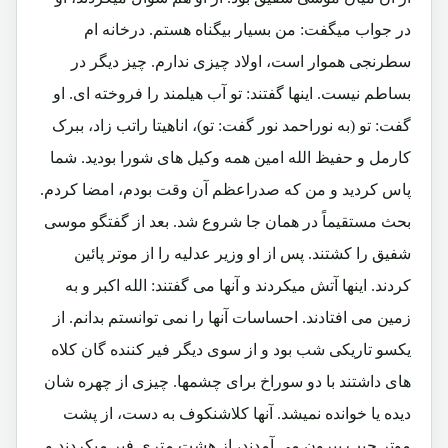
در جواب میگفت: من بسیار بیگناه هستم. درخانه ام
سطرنجی هموار است، اولاد چیزی ندارم. چیز دیگر در
بساطم نیست. اینها گفتند: تو آب هیلمند را فروخته ای. او
گفت: تو (به نوراحمد نور گفت: تو)، اناهیتا راتب زاد، ببرک
کارمل و حفیظ الله امین همه وکیل های شورا بودید. شما
پاس کردید و من که صدراعظم آن وقت بودم، امضا کردم.
بحث مستقیماً در همان جا شروع شد. بعد از گفتگو موسی
شفیق را کشتند. پس از او وزیر عدلیه را از موتر پائین
کردند. اینها آتش میکردند و آنها می گفتند: الله اکبر و به
زمین می افتادند. احساسات آنها را نمی توانستم بدانم. از
یکسو تاریکی شب بود و از سوی دیگر فیر کننده گان کلاه
های داشتند با دو سوراخ برای چشمها. چیزی از چهره شان
دیده یا خوانده نمیشد. آنها کلاشنکوف به دست، از پشت
موتر جیپ بیرون می آمدند، از هشت متری فیر میکردند و