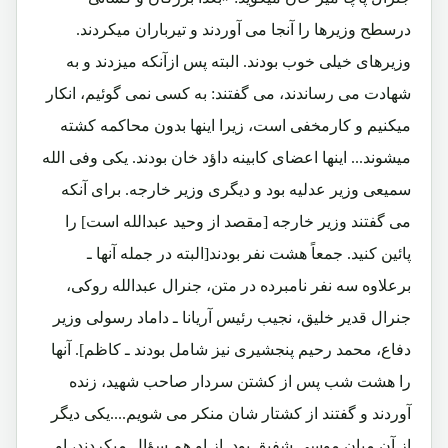
درسطح وزیرها را آنجا می آوردند و تیرباران میکردند.
وزیرهای خیلی خوب بودند. البته پس ازآنکه میزدند و به
شهادت می رساندند، می گفتند: به کسی نمی گوئیم، انکار
میکنیم و کارمخفی است، زیرا اینها بدون محاکمه کشته
میشوند... اینها اعضای کابینه داؤد خان بودند. یکی وفی الله
سمیعی وزیر عدلیه بود و دیگری وزیر خارجه. برای آنکه
می گفتند وزیر خارجه [مقصد از وحید عبدالله است] را
پائین کنید. جمعاً هشت نفر بودند[البته در جمله آنها ـ
برعلاوه سه نفر نامبرده در متن، جنرال عبدالله روکی،
جنرال قدیر خلیق، نجیب رئیس آریانا ـ داماد رسولی وزیر
دفاع، محمد رحیم پنجشیری نیز شامل بودند ـ کاظم]. آنها
را هشت شب پس از کشتن سردار صاحب شهید، زنده
آوردند و گفتند از کشتار شان منکر می شویم....یکی دیگر
از آن میان موسی شفیق بود. از او هم سؤال میکردند، او