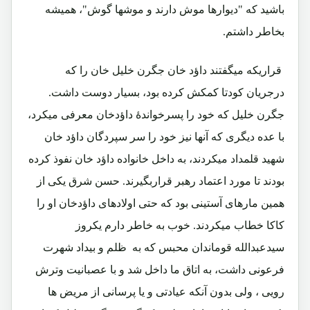
باشید که "دیوارها موش دارند و موشها گوش"، همیشه
بخاطر داشتم.
قراریکه میگفتند داؤد خان جگرن خلیل خان را که
درجریان کودتا کمکش کرده بود، بسیار دوست داشت.
جگرن خلیل که خود را پسرخواندۀ داؤدخان معرفی میکرد،
با عده دیگری که آنها نیز خود را سر سپردگان داؤد خان
شهید قلمداد میکردند، به داخل خانواده داؤد خان نفوذ کرده
بودند تا مورد اعتماد رهبر قراربگیرند. حسن شرق یکی از
همین مارهای آستینی بود که حتی اولادهای داؤدخان او را
کاکا خطاب میکردند. خوب به خاطر دارم یکروز
سیدعبدالله قوماندان محبس که به ظلم و بیداد شهرت
فرعونی داشت، به اتاق ما داخل شد و با عصبانیت وترش
رویی ، ولی بدون آنکه عیادتی و یا پرسانی از مریض ها