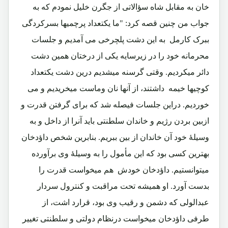
خان به مقابل شاه سؤالاتی از جگرن خلیل نمودم که به
جواب من چنین قصه کرد: "ما یکتعداد پرچمیها بسرکردگی
ببرک کارمل به این دشت پلچرخی می آمدیم و جلسات
محرمانه خود را در زیرسایه یکی از درختان همین دشت
دائر میکردیم. وقتی گرسنه میشدیم درین دشت یکتعداد
کوچیها خیمه داشتند، از آنها نان وماست میخریدیم و می
خوردیم. دراین جلسات فیصله شد که برای گرفتن قدرت و
ازبین بردن رژیم و خاندان سلطنتی باید آنرا از داخل و به
وسیلۀ خود آن خاندان از بین ببریم. بنابرین شخص داؤدخان
بهترین کسی بود که این مأمول را به وسیلۀ وی برآورده
میتوانستیم. داؤدخان خودش هم میخواست قدرت را
بدست آورد. او همیشه تحت مراقبت و کنترول سردار
عبدالولی که دشمن و رقیب وی بود، قرارد اشت، از
طرفی داؤدخان میخواست درنظام دولتی و سلطنتی تغییر