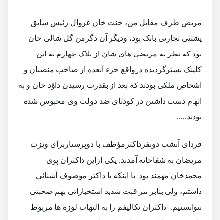
مریض طرف مقابل من، جنت خان غروال رئیس سابق
پشتنی تجارتی بانک بود، ودیگر آن دگرمن گل شالی خان
بود که نظر به مریضی های شان از بلاک چهارم به این
کلینک بسترگردیده درواقع جزء آنعده از صاحب منصبان و
اشخاص ملکی بودند که بعد از بقدرت رسیدن داؤد خان و به
اتهام دست داشتن در کودتای ضد دولت وی محبوس شده
بودند.....
فردای آنشب دونفرداکترمؤظف با دوپرستاربرای ویزت
مریضان به شفاخانه آمدند. یکی ازاین داکتران پوی
محمدخان مهمند بود. با اینکه با داکتر موصوف آشنائی
داشتم، ولی بنابر مراقبت شدید استخباراتی بهم صحبتی
نتوانستیم. داکتران تکالیفم را به التهاب لوزه ها مربوط