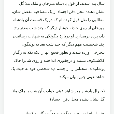
سال پیدا شدند، از قول پادشاه میرخان و ملک ملا گل
نشان دهنده محل دفن اجساد از یک مصاحبه مفصل شان،
مطالبی را نقل قول کرده ام که در یک قسمت آن پادشاه
میرخان از روی حادثه خونبار دیگر که چند شب بعدتر رخ
داد، پرده برمیدارد. او دربارۀ چگونگی به شهادت رسانیدن
چند شخصیت مهم دیگر که چند شب بعد به پولیگون
پلچرخی آورده شدند و بطور فجیع آنها را یکه یکه به رگبار
کلاشنکوف بستند و درچقوری انداختند و روی شانرا خاک
پوشانیدند، سخنانی را از چشم دید شخصی خود به حیث یک
شاهد عینی چنین بیان میکند:
(جنرال پادشاه میر شاهد عینی حوادث آن شب با ملک ملا
گل نشان دهنده محل دفن اجساد)
جنرال پاچا میر خان میگوید: «بعداً بزرگان و کسانی