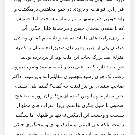
قرار این افواهات او بزودی در جمع مجاهدین برمیگشت و
باند خونریز کمونیستها را تار و مار میساخت. اما افسوس
که با شنیدن سخنان خشن و بیرحمانۀ خلیل جگرن آب
سردی برامید های ما پاشیده شد و دانستیم که این وحشی
صفتان یکی از بهترین فرزندان صدیق افغانستان را که به
منزلۀ امید بزرگ نجات این ملت بود، از بین برده بودند.
خوب بیاد دارم که ساعتی بعدتر که به مقصد وضو به بیرون
رفتم، یک جوان رشید پنجشیری مقابلم آمد و پرسید: "داکتر
صاحب شنیدی این پدر لعنت چه گفت؟ گفتم: بلی! شنیدم
خبر بسیار بد و مایوس کننده ای بود! از آن روز به بعد هیچ
صحبتی با خلیل جگرن نداشتم، زیرا اعتراف های مملو از
سبعیت و وحشت این آدمکش نه تنها بر قلبهای ما سنگینی
داشت، بلکه علی الرغم تماماً دکتاتوری و سختگیری حاکم
بر محیط محبس این سخن در بین بندی ها نیز پخش شده