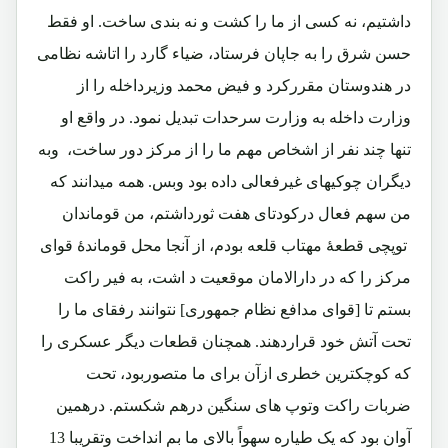
داشتیم، نه کسی از ما را کشت و نه بندی ساخت. او فقط
حسن شرق را به جاپان فرستاد، ضیاء گارد را اتاشه نظامی
در هندوستان مقررکرد و فیض محمد وزیرداخله را از
وزارت داخله به وزارت سرحدات تبدیل نمود. در واقع او
تنها چند نفر از اشخاص مهم ما را از مرکز دور ساخت، وبه
دیگران چوکیهای غیرفعالی داده بود وبس. همه میدانند که
من سهم فعال درکودتای هفت ثورداشتم، من قوماندان
توپچی قطعۀ مهتاب قلعه بودم، از آنجا محل قوماندۀ قوای
مرکز را که در دارالامان موقعیت د اشت، به فیر راکت
بستم تا [قوای مدافع نظام جمهوری] نتوانند رفقای ما را
تحت آتش خود قراردهند. همچنان قطعات دیگر عسکری را
که کوچکترین خطری ازآن برای ما متصوربود، تحت
ضربات راکت وتوپ های سنگین درهم شکستم. درهمین
آوان بود که یک طیاره سهواً بالای ما بم انداخت وتقریبا 13