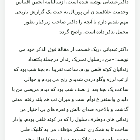
داکترعبدیانی نوشته شده است، ازسالنامه انجمن اقتباس
وخدمت علاقمندان این پورتال به حیث یک گزارش تاریخی
مهم تقدیم دارم تا آنچه را داکتر صاحب زیرکیار بطور
مجمل تذکر داده است، واضح گردد:
داکترعبدیانی دریک قسمت از مقالۀ فوق الذکر خود می
نویسد: «من درسلول نمبریک زندان درجملۀ یکتعداد
زندانیان کوته قلفی بودم. ساعت تقریبا ده بجۀ شب بود که
از تب لرزه وگلو دردی شدیدی رنج می بردم و حوالی
ساعت یک بجۀ بعد از نصف شب بود که دیدم مریضی من با
دلبدی واستفراغ توأم است و میزان تب هم بلند رفته. مدتی
گذشت و بالاخره صدای نالش و نعره های بی اختیار من
زندانی های دوطرف سلول را که در کوته قلفی بودم، وادار
ساخت تا به همکاری عسکر مؤظف مرا به کلنیک طبی
محبس پلچرخی در (بلاک دوم منزل دوم) انتقال دهند.