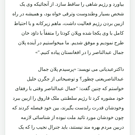
بیاورد و رژیم شاهی را ساقط سازد. از آنجائیکه وی یک
شخص بسیار وطندوست وترقی خواه بود، و همیشه در راه
ازبین بردن رژیم فعالیت داشت، ماهم زیرکانه و با احتیاط
کامل با وی یکجا شده وپلان کودتا را متفقاً با داؤد خان
طرح نمودیم و موفق شدیم. ما میخواستیم در آینده پلان
جمال عبدالناصر را در افغانستان پیاده کنیم."»
داکترعبدیانی می نویسد: «پرسیدم پلان جمال
عبدالناصریعنی چطور؟ و توضیحاتی از جگرن خلیل
خواستم که چنین گفت: "جمال عبدالناصر وقتی با رفقای
خود مشوره کرد تا رژیم سلطنتی ملک فاروق را ازبین ببرد
وخودشان قدرت رابدست بگیرند، بین خود فیصله کردند که
چون خودشان مورد تائید ملت نبوده از شناسائی لازمه
دربین مردم بهره مند نیستند، باید جنرال نجیب را که یک