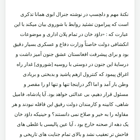
نکتۀ مهم و دلچسپ در نوشته جنرال ابوی همانا تذکری
است که پیرامون تشئید روابط با شوروی بیان میکند با این
عبارت که : «داؤد خان در تمام پلان اداری و موضوعات
انکشافی دولت خاصتاً وزارت دفاع و عسکری بسیار دقیق
بود و برای پیشرفت افغانستان عشق جنون آمیز داشت و
درسایۀ این جنون در دوستی با روسیه [شوروی] غدار راه
اغراق پیمود که کنترول ازهم پاشید و بدبختی و بربادی
وطن بار آمد و اما اگر دراینجا تنها و تنها او را مقصر و
مسئول قرار دهیم، بی عدالتی خواهد بود. آیا پادشاه، فامیل
شاهی، کابینه و کارمندان دولت رفیق این قافله نبودند و هر
مقاوله را به خیر و صلاح نمی دانستند؟ و حینیکه داؤد خان
یک دهه از صحنه خارج بود ، آیا عین پالیسی با غلطی های
فاحش تر تعقیب نشد و بالای تمام جنایت های تاریخی و