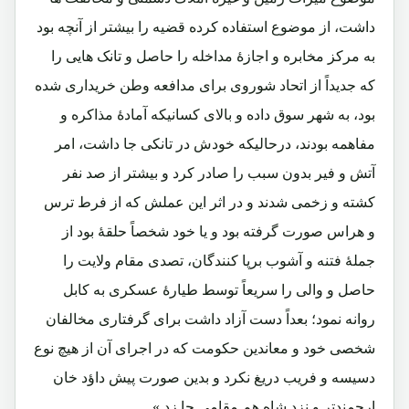
داشت، از موضوع استفاده کرده قضیه را بیشتر از آنچه بود
به مرکز مخابره و اجازۀ مداخله را حاصل و تانک هایی را
که جدیداً از اتحاد شوروی برای مدافعه وطن خریداری شده
بود، به شهر سوق داده و بالای کسانیکه آمادۀ مذاکره و
مفاهمه بودند، درحالیکه خودش در تانکی جا داشت، امر
آتش و فیر بدون سبب را صادر کرد و بیشتر از صد نفر
کشته و زخمی شدند و در اثر این عملش که از فرط ترس
و هراس صورت گرفته بود و یا خود شخصاً حلقۀ بود از
جملۀ فتنه و آشوب برپا کنندگان، تصدی مقام ولایت را
حاصل و والی را سریعاً توسط طیارۀ عسکری به کابل
روانه نمود؛ بعداً دست آزاد داشت برای گرفتاری مخالفان
شخصی خود و معاندین حکومت که در اجرای آن از هیچ نوع
دسیسه و فریب دریغ نکرد و بدین صورت پیش داؤد خان
ارجمندتر و نزد شاه هم مقامی جا زد.»