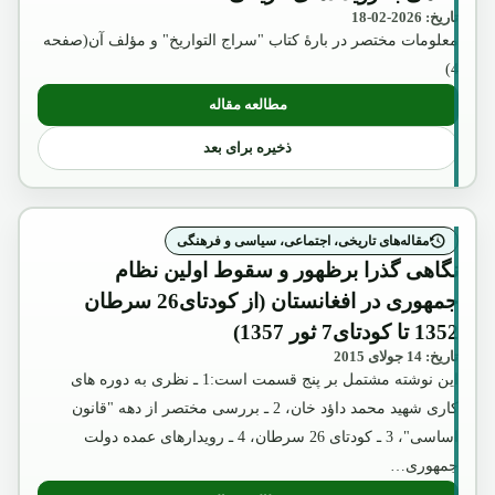
تاریخ: 2026-02-18
معلومات مختصر در بارۀ کتاب "سراج التواریخ" و مؤلف آن(صفحه
4)
مطالعه مقاله
: نگاهی به رویدادهای تاریخی:
ذخیره برای بعد
مقاله‌های تاریخی، اجتماعی، سیاسی و فرهنگی
نگاهی گذرا برظهور و سقوط اولین نظام
جمهوری در افغانستان (از کودتای26 سرطان
1352 تا کودتای7 ثور 1357)
تاریخ: 14 جولای 2015
این نوشته مشتمل بر پنج قسمت است:1 ـ نظری به دوره های
کاری شهید محمد داؤد خان، 2 ـ بررسی مختصر از دهه "قانون
اساسی"، 3 ـ کودتای 26 سرطان، 4 ـ رویدارهای عمده دولت
جمهوری…