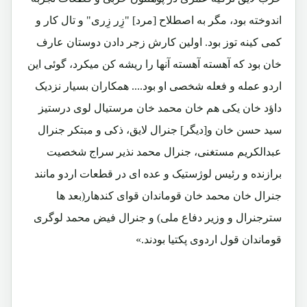
اندوخته بود، مگر به اصطلاح [مرد] "زِر زِری" و تال کار و
کمی کینه توز بود. اولین کارش زجر دادن دوستان عارف
خان بود که آهسته آهسته آنها را ریشه کن میکرد، گوئی این
اردو عمله و فعله شخصی او بود.... همکاران بسیار نزدیک
داؤد خان یکی هم خان محمد خان مرستیال لوی درستیز
سید حسن خان و[دیگر] جنرال لایق، ذکی و مبتکر جنرال
عبدالکریم مستغنی، جنرال محمد نذیر سراج شخصیت
برازنده و رئیس لوژستیک و عده ای در قطعات اردو مانند
جنرال خان محمد خان قوماندان قوای کندهار(بعد ها
سترجنرال و وزیر دفاع ملی) و جنرال فیض محمد لوگری
قوماندان قول اردوی پکتیا بودند.»