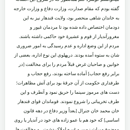
گفته بودم که مقام صدارت، وزارت دفاع و وزارت خارجه
به خاندان شاهی منحصر بود، ولایت قندهار نیز به این
دودمان اختصاص داده شده بود تا مردمان غیور و
مغرورآندیار از قوم و عشیرۀ خود حاکمی داشته باشند.
مردم از این وضع اداره و عدم رسیدگی به امور ضروری
شان به ستوه آمده بودند. درپهلوی این نوع اداره، بعضی از
خوانین و صاحبان غرض قبلاً مردم را برای مخالفت [در
برابر رفع حجاب] آماده ساخته بودند، رفع حجاب و
طرفداری حکومت از آن جرقۀ بود برای آتش مظاهرات؛
دست های مرموز سینما را حریق نمود و آنطرف و این
طرف تخریباتی را شروع نمودند. قوماندان قوای قندهار
خان محمد خان جنرال [بعداً وزیر دفاع در دهه قانون
اساسی] که خود هم با عمو زاده های خود در آندیار یا روی
موضوع میراث زمین و غیره املاک دشمنی و مخالفت ها