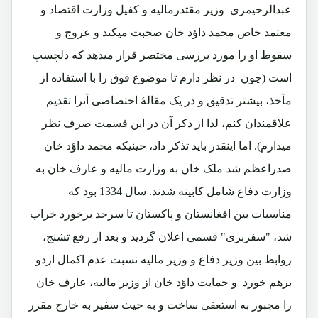
عبدالرحیمزی وزیر مقتدرمالیه و کفیل وزارت اقتصاد و
معتمد خاص محمد داؤد خان صحبت میکند و عروج و
سقوط او را مورد بررسی مختصر قرار میدهد که دلچسپ
است (چون در نظر دارم تا موضوع فوق را با استفاده از
مآخذ، بیشتر تدقیق و در یک مقالۀ اختصاصی آنرا تقدیم
علاقمندان کنم، لذا از ذکر آن در این قسمت صرف نظر
میدارم). اما اینقدر باید تذکر داد، حینیکه محمد داؤد خان
صدراعظم شد ملک خان به وزارت مالیه و عارف خان به
وزارت دفاع شامل کابینه شدند. سال 1334 بود که
مناسبات بین افغانستان و پاکستان تا سرحد برخورد خراب
شد، "سفربری" قسمی اعلان گردید و بعد از رفع تشنج،
روابط بین وزیر دفاع و وزیر مالیه نسبت عدم اکمال اردو
برهم خورد و حمایت داؤد خان از وزیر مالیه، عارف خان
را مجبور به استعفی ساخت و به حیث سفیر به خارج مقرر