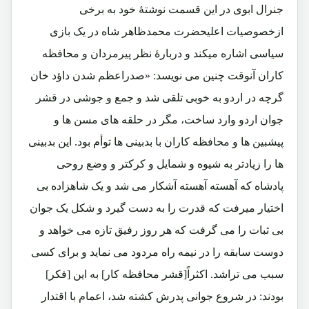
جنرال ابوی در این قسمت نوشتۀ خود به برخی
ازخصوصیات اعلیحضرت محمدظاهر شاه در یک بازی
سیاسی اشاره میکند و دربارۀ نظر پیرمردان و محافظه
کاران آنوقت چنین می نویسد: «صدراعظم شدن داؤد خان
گرچه در اردو به خوبی تلقی شد و جمع و جوشی در قشر
جوان اردو وارد ساخت، مگر در حلقه های مسن ها و
پیشبین ها و محافظه کاران با بدبینی ها توأم بود. این بدبینی
ها را زیادتر به شیوه و شمایل و کرکتر و وضع روحی
پادشاه که آهسته آهسته آشکار می شد و یک شاهزاده بی
اختیار میرفت که قدرت را به دست گیرد و شکل یک جوان
بی ثبات را می گرفت که هر روز رفیق تازه می خواهد و
دوست سابقه را در نیمه راه مردود می نماید و برای کسی
سبب می تراشد. اکثراً[قشر محافظه کار] به این [فکر]
بودند: در شروع جوانی پدرش کشته شد، اعمام با اقتدار