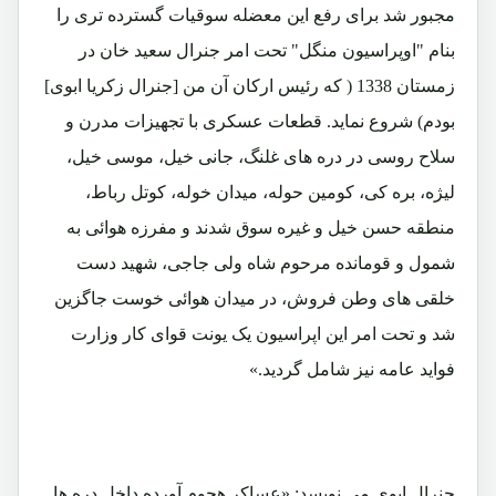
مجبور شد برای رفع این معضله سوقیات گسترده تری را
بنام "اوپراسیون منگل" تحت امر جنرال سعید خان در
زمستان 1338 ( که رئیس ارکان آن من [جنرال زکریا ابوی]
بودم) شروع نماید. قطعات عسکری با تجهیزات مدرن و
سلاح روسی در دره های غلنگ، جانی خیل، موسی خیل،
لیژه، بره کی، کومین حوله، میدان خوله، کوتل رباط،
منطقه حسن خیل و غیره سوق شدند و مفرزه هوائی به
شمول و قومانده مرحوم شاه ولی جاجی، شهید دست
خلقی های وطن فروش، در میدان هوائی خوست جاگزین
شد و تحت امر این اپراسیون یک یونت قوای کار وزارت
فواید عامه نیز شامل گردید.»
جنرال ابوی می نویسد: «عساکر هجوم آورده داخل دره ها