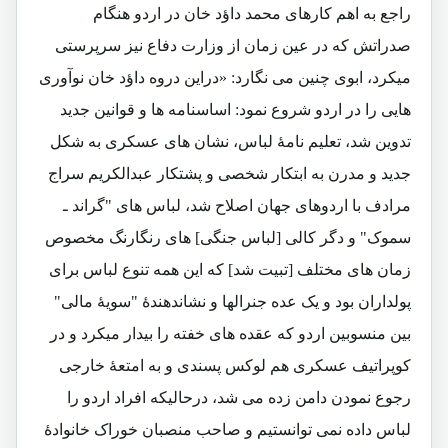
راجع به اهم کارهای محمد داؤد خان در اردو هنگام
صدراتش که در عین زمان از وزارت دفاع نیز سرپرستی
میکرد، ابوی چنین می نگارد: «دراین دروه داؤد خان نوآوری
هایی را در اردو شروع نمود: اساسنامه ها و قوانین جدید
تدوین شد، تعلیم نامۀ لباس، نشان های عسکری به شکل
جدید و مدرن به ابتکار شخصی و پشتکار عبدالکریم سراج
مرادف با اردوهای جهان اصلاح شد، لباس های "گراند ـ
سموک" و دگر کالی [لباس جنگی] های رنگارنگ مخصوص
زمان های مختلف [تبیت شد] که این همه تنوع لباس برای
پولداران بود و یک عده جنرالها و نشاندهندۀ "سویۀ مالی"
بین منسوبین اردو که عقده های خفته را بیدار میکرد و در
کوپراتیف عسکری هم لوکس پسندی و به امتعۀ خارجی
رجوع نمودن دامن زده می شد، درحالیکه افراد اردو را
لباس داده نمی توانستیم و صاحب منصبان خوراک خانوادۀ