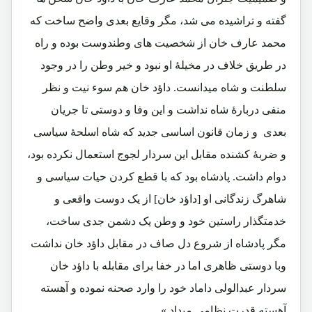
گفته و تراشیده می شد، مگر وقایع بعدی واضح ساخت که
محمد عارف خان از شخصیت های وطندوست بوده و راه
در طریق خلاف در مخیلۀ او نبود و خیر وطن را در وجود
سلطنت و شاه میدانست. داؤد خان هم سوء نیت و نظر
منفی دربارۀ شاه نداشت و این وفا و دوستی تا جریان
بعدی و زمان قانون اساسی جدید که شاه اسلحۀ سیاسی
و ضربۀ کشنده مقابل این سردار لجوج استعمال نکرده بود،
دوام داشت. پادشاه بود که با قطع کردن حیات سیاسی و
شاهرگ زندگانی او [داؤد خان] از یک دوست واقعی و
خدمتگذار راستین خود و وطن یک دشمن جدی ساخت،
مگر پادشاه از شروع دل صاف در مقابل داؤد خان نداشت
وبا دوستی ظاهری اما در خفا برای مقابله با داؤد خان
سردار عبدالولی داماد خود را وارد صحنه نموده و آهسته
آهسته قدرت نظامی میداد.»