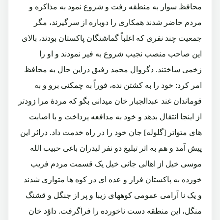
محافظ سوار به منطقه رفت و شروع نمود به مذاکره و
مردم حاضر شدند همکاری را دوباره از سرگیرند، مگر
جمعیت چند نفری که اغلباً گماشتگان پاکستان بودند، بالای
این صاحب منصب نجیب شروع به فیر نمودند و او را
زخمی ساختند. دگروال محمد رفیق دراین حال به محافظ
امر کرد: خود را به کشتن نده، فوراً به چمکنی برو و به
قوماندان غند عبدالجبار خان میدانی بگو که مردۀ مرا زودتر
از اینجا انتقال بدهد و خود به مدافعه پرداخت و با اصابت
های متواتر [گلوله] جان خود را در راه خدمت داد. دراثر این
پیش آمد و هم به اثر تبلیغ دو نفر لیدران باغی حبیب الله
موسی خیل از اهالی جانی خیل یک قسمت مردم فریب
خورده به پاکستان فرار و عده ای در کوه ها متواری شدند
و یک نا آرامی عمومی کوههای زیبا و پر از جنگل و قشنگ
منگل، این منطقه دست ناخورده را فراگرفت. داؤد خان