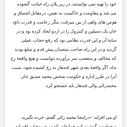
خود را تهیه نمی توانستند. در زیر پلان راه خیانت گشوده
می شد و مقاومت و حاکمیت به نفس، درمقابل اشتیاق و
هوس های واهی از بین میرفت. مگر زعامت و قدرت داؤد
خان یک دسپلین و کنترول را در اردو ایجاد کرده بود و در
سایۀ آن و این قدرت نظامی بود که رفع حجاب عملی
گردید و در این راه صاحب منصبان پیش قدم و مبلغ بودند
که مخالف و متعصب سر برآورده نتوانست و هیچ واقعۀ رخ
نداد. اگر واقعۀ بعدی شهر قندهار به رخ کشیده شود، سبب
آنرا در طرز اداره و حکومت شخص محمد صدیق خان
محمدزائی والی قندهار باید جستجو کرد.
او می افزاید: «دراینجا محمد زائی گفتم، خرده نگیرید،
میخواستم گوشزد کنم همانطور که در شروع این افسانه