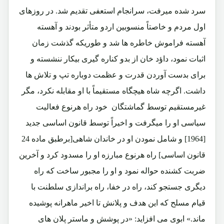
سرد شده میرفت، سرانجام استعفی تقدیم شد. در روزهای
اول مردم و خاصتاً منسوبین اردو متأثر بودند و آهسته
آهسته فراموش خاطره ها شد و طوریکه گذشت زمان
اثبات نمود، داؤد خان از بدو کناره گیری بیکار ننشسته و
برای بدست آوردن قدرت و عظمت دوباره تپ و تلاش ها
داشت. اگرچه شاه هیچگاه مستقیماً با او مقابله نکرد، مگر
غیرمستقیم توسط گماشتگان خود راه هرنوع فعالیت
سیاسی او را میگرفت و اخیراً توسط قانون اساسی جدید
[1964] و شامل نمودن او در خاندان شاهی[برطبق ماده 24
قانون اساسی] راه هرنوع مبارزه او را مسدود کرد و آخرین
ضربت کشنده حواله نمود و او را مجبور ساخت که راه
دیگری جستجو کند، راه در خفا، راه براندازی سلطنت با
قیام مسلح که این هدف و پلانش تا اخیر ماهرانه پوشیده
ماند.» ابوی می افزاید: «در پوشش و ماستر پلان های