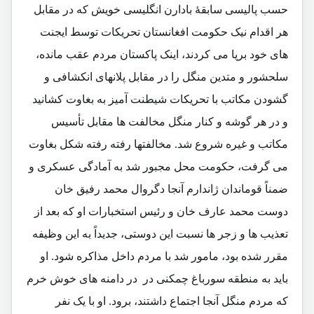
حسب پالیسی سابقۀ بادارن انگلیسی خویش که در مقابل
هر اقدام نیک حکومت افغانستان تحریکات توسط ایجنت
های خود برپا می کردند، اینک پاکستان مردم عقب مانده،
سلحشور و متدین منگل را در مقابل پلانهای انکشافی و
گشودن مکاتب با تحریکات شیطنت آمیز به بغاوت کشانید
و در هر گوشه و کنار منگل مخالفت ها مقابل تأسیس
مکاتب و غیره شروع شد. مخالفتها رفته رفته شکل بغاوت
می گرفت، حکومت محل مجبور شد به آمادگی عسکری و
ضمناً قوماندان ژاندارم آنجا دگروال محمد رفیق خان
دوست محمد عارف خان و رئیس استخبارات او که بعد از
تعذیب ها و زجر ها نسبت این دوستی، جدیداً به این وظیفه
مقرر شده بود، مامور شد با مردم داخل مذاکره شود. او
باید به منطقه سورباغ چمکنی در در دامنه های خوش خرم
که مردم منگل آنجا اجتماع داشتند، برود. او با یک نفر