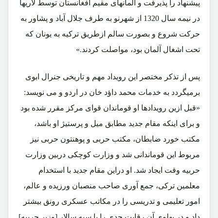
پیشنهاد را پذیرفت و آلمانهای مقیم افغانستان توسط لاریها
در نیمه سال 1320 از شهرنو به طرف جلال آباد و پشاور به
حرکت شروع و بصورت سالم ازطریق ترکیه به یونان که
تحت اشغال آلمان بود، مواصلت کردند.»
پس از تذکر مختصر این رویداد مهم و تاریخی جنرال ابوی
برمیگردد به خدمات محمد داؤد خان در اردو و می نویسد:
«قبل ازین رویدادها او قوماندان قوای مرکز مقرر شده بود
و برای اینکه مقام جدید مطابق میل و پرستیژ او باشد،
مکتب خورد ضابطان، مکتب حربی و پوهنتون حربی نیز
مربوط این قوماندانی شد و وزارت کوچکی دربین وزارت
حربیه وقت ایجاد شد. او دراین مقام جدید با استخدام
معلمین ترکی، جمع آوری صاحب منصبان ورزیده و عالم،
امور تعلیمی و تدریسی را در مکاتب عسکری رونق بیشتر
داد و در پهلوی آن رقابت جدی را با سپه سالار [وزیر حربیه]