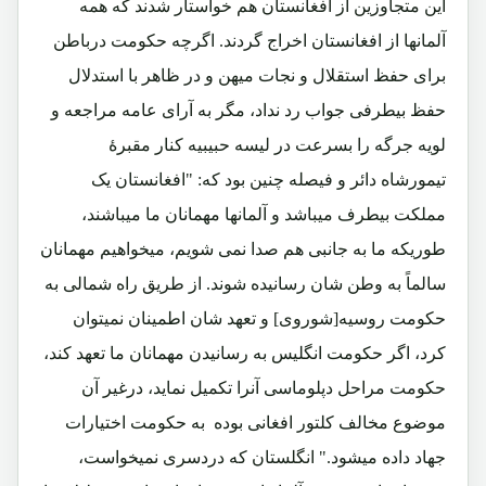
این متجاوزین از افغانستان هم خواستار شدند که همه
آلمانها از افغانستان اخراج گردند. اگرچه حکومت درباطن
برای حفظ استقلال و نجات میهن و در ظاهر با استدلال
حفظ بیطرفی جواب رد نداد، مگر به آرای عامه مراجعه و
لویه جرگه را بسرعت در لیسه حبیبیه کنار مقبرۀ
تیمورشاه دائر و فیصله چنین بود که: "افغانستان یک
مملکت بیطرف میباشد و آلمانها مهمانان ما میباشند،
طوریکه ما به جانبی هم صدا نمی شویم، میخواهیم مهمانان
سالماً به وطن شان رسانیده شوند. از طریق راه شمالی به
حکومت روسیه[شوروی] و تعهد شان اطمینان نمیتوان
کرد، اگر حکومت انگلیس به رسانیدن مهمانان ما تعهد کند،
حکومت مراحل دپلوماسی آنرا تکمیل نماید، درغیر آن
موضوع مخالف کلتور افغانی بوده به حکومت اختیارات
جهاد داده میشود." انگلستان که دردسری نمیخواست،