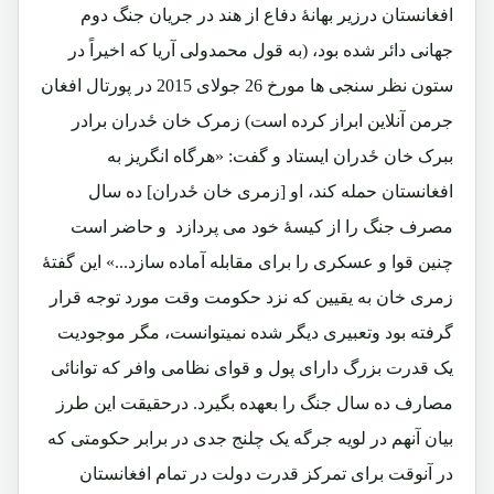
افغانستان درزیر بهانۀ دفاع از هند در جریان جنگ دوم
جهانی دائر شده بود، (به قول محمدولی آریا که اخیراً در
ستون نظر سنجی ها مورخ 26 جولای 2015 در پورتال افغان
جرمن آنلاین ابراز کرده است) زمرک خان ځدران برادر
ببرک خان ځدران ایستاد و گفت: «هرگاه انگریز به
افغانستان حمله کند، او [زمری خان ځدران] ده سال
مصرف جنگ را از کیسۀ خود می پردازد و حاضر است
چنین قوا و عسکری را برای مقابله آماده سازد...» این گفتۀ
زمری خان به یقیین که نزد حکومت وقت مورد توجه قرار
گرفته بود وتعبیری دیگر شده نمیتوانست، مگر موجودیت
یک قدرت بزرگ دارای پول و قوای نظامی وافر که توانائی
مصارف ده سال جنگ را بعهده بگیرد. درحقیقت این طرز
بیان آنهم در لویه جرگه یک چلنج جدی در برابر حکومتی که
در آنوقت برای تمرکز قدرت دولت در تمام افغانستان