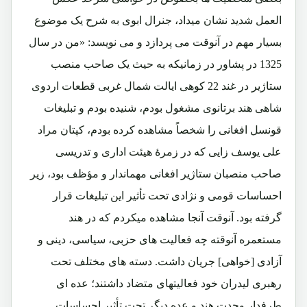
العمل شدید نشان میداد، جنرال ابوی به شرح یک موضوع
بسیار مهم در آنوقت می پردازد و می نویسد: «من در سال
1325 در پشاور در زمانیکه به حیث یک صاحب منصب
ستاژیر در غند 22 کوهی ایالت شمال غربی قطعات اردوی
شاهی هند برتانوی مشغول بودم، شنیده بودم و تبلیغات
قونسل افغانی را شخصاً مشاهده کرده بودم، کپتان مراد
علی یوسف زایی که در زمرۀ هیئت اداری و تدریسی
صاحب منصبان ستاژیر افغانی مهماندار و مؤظف بود، زیر
احساسات قومی و نژادی تحت تأثیر این تبلیغات قرار
گرفته بود. آنوقت آنجا مشاهده میکردم که در هند
مستعمره آنوقته چه فعالیت های حزبی، سیاسی، دینی و
آزادی [خواهی] جریان داشت. دسته های مختلف تحت
رهبری لیدران خود فعالیتهای متضاد داشتند؛ عده ای
طرفدار وحدت هند و عده دیگر تحت تأثیر احساسات