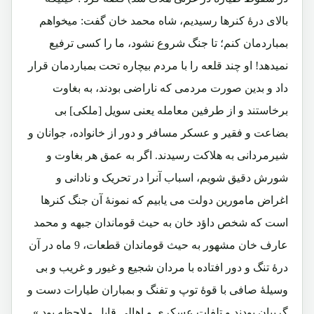
بالای درۀ کنرها رسیدیم، شاه محمد خان گفت: میخواهم
بمباردمان کنم؛ تا جنگ شروع نشود، ما را کسی ترفیع
نمیدهد! او چند قلعه را با مردم بیچاره تحت بمباردمان قرار
داد و بدین صورت مردمی که ناراضی بودند، به بغاوت
برخاستند و از طرفین معامله یعنی سویل [ملکی] بی
بضاعت و فقیر و عسکر مسافر و دور از خانواده، جوانان و
شیرمردانی به هلاکت رسیدند. اگر به عمق هر بغاوت و
شورش دقیق شویم، اسباب آنرا در تحریک و نادانی و
اغراض مامورین دولت می یابیم که نمونۀ آن جنگ کنرها
است که شخص داؤد خان به حیث قوماندان جبهه و محمد
عارف خان مشهور به حیث قوماندان قطعات، 9 ماه در آن
درۀ تنگ و دور افتاده با مردان شجیع و غیور و غریب و بی
وسیلۀ صافی با قوۀ توپ و تفنگ و بمباران طیارات دست و
گریبان بودند و تلفات عسکری و اهالی قابل ملاحظه بود.»