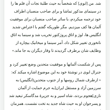
شد. من [ابوی] که شخصاً به حیث طلبۀ نجات آن فلم ها را
در سینمای مذکور تماشا و برای صاحب منصبان اطراف
خود ترجمه میکردم، با سائر صاحب منصبان برای موفقیت
آلمان ها کف میزدیم. مگر طوریکه گفتم با اعتراض شدید
انگلیس ها، لوژ و اتاق پروژکتور تخریب شد و سینما به اتاق
نانخوری تغییر شکل داد، آمر سینما و میخانیک بیچاره از
وظایف شان برطرف گردیدند تا وقار دیگران به جا ماند.»
پس از شکست آلمانها و موفقیت متحدین وضع تغییر کرد و
جنرال ابوی در نوشتۀ خود به این موضوع اشاره میکند که:
« ازطرف شمال روسها و از جنوب متحدین(انگلیس) به
سرزمین آزاد و مستقل ایران[به جرم حمایت از آلمان
نازی]هجوم بردند، شاه اسیر و به جزیرۀ مدگاسکر تبعید شد
و پسرجوان او به حیث شاه جدید به تخت نشست. همزمان