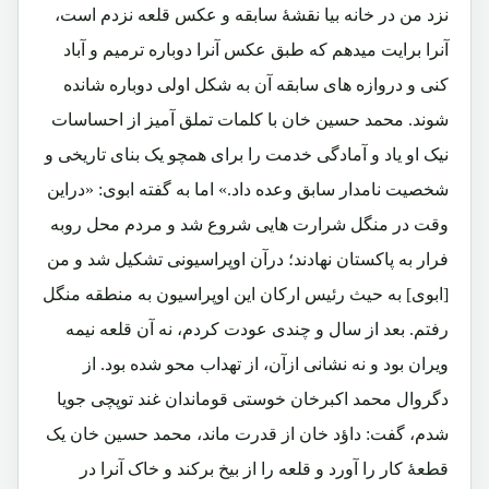
نزد من در خانه بیا نقشۀ سابقه و عکس قلعه نزدم است،
آنرا برایت میدهم که طبق عکس آنرا دوباره ترمیم و آباد
کنی و دروازه های سابقه آن به شکل اولی دوباره شانده
شوند. محمد حسین خان با کلمات تملق آمیز از احساسات
نیک او یاد و آمادگی خدمت را برای همچو یک بنای تاریخی و
شخصیت نامدار سابق وعده داد.» اما به گفته ابوی: «دراین
وقت در منگل شرارت هایی شروع شد و مردم محل روبه
فرار به پاکستان نهادند؛ درآن اوپراسیونی تشکیل شد و من
[ابوی] به حیث رئیس ارکان این اوپراسیون به منطقه منگل
رفتم. بعد از سال و چندی عودت کردم، نه آن قلعه نیمه
ویران بود و نه نشانی ازآن، از تهداب محو شده بود. از
دگروال محمد اکبرخان خوستی قوماندان غند توپچی جویا
شدم، گفت: داؤد خان از قدرت ماند، محمد حسین خان یک
قطعۀ کار را آورد و قلعه را از بیخ برکند و خاک آنرا در