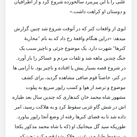
علنی را با این پیرمرد سالخورده شروع کرد و از اطرافیان
و دوستان او کراهت داشت.»
ابوی از واقعات کنر که در آنوقت شروع شد چنین گزارش
میدهد: «دراین هنگام واقعۀ رخ داد که به نام "محاربۀ
کنرها" شهرت دارد. یک موضوع جزئی و ناچیز سبب یک
جنگ چندین ماهه شد و تلفات مردم و عساکر را بار آورد.
در شروع قصه بسیار پیش پا افتاده و ناچیز بود. نا آرامی ها
در کنر، خاصتاً قوم صافی مشاهده گردید، برای کشف
موضوع و ترصد از هوا و کسب راپور سریع به پیلوت
مشهور شاه محمد خان کندهاری که چندین سال بعد طیاره
اش در شش گاو غزنی سقوط کرد و به هلاکت رسید، امر
داده شد تا به فضای کنرها رفته از وضع آنجا راپور بیاورد.
طوریکه سید گل میخانیک او (که با شاه محمد مذکور یکجا
در سقوط طیاره در غزنی هلاک شد) قصه کرد : حینیکه