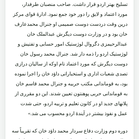
تسلیح بهتر اردو قرار داشت. صاحب منصبان طرفدار،
مورد اعتماد و لایق را دور خود جمع نمود. ادارۀ قوای مرکز
درین وقت دردست دوست صمیمی او جنرال محمدعارف
خان بود و در وزارت دوست دیگرش عبدالملک خان
عبدالرحیمزی دگروال لوژستیک امور حسابی و تفتیش و
لوژستیک اردو را ذمه دار شد. جنرال محمد رسول خان
دوست دیگرش که مورد اعتماد تام اوکه از سالیان درازی
تصدی شعبات اداری و استخباراتی داؤد خان را اجرا نموده
بود، به قوماندانی مکتب حربیه و جنرال محمد قاسم خان
به قوماندانی حربی پوهنتون تعیین شدند. این دو مقرری از
پلانهای جدید او در کانون تعلیم و تربیه اردو، حتی شدت
عمل و نفوذ بیشتر در آیندۀ اردو محسوب می شد.»
دوره دوم وزارت دفاع سردار محمد داؤد خان که تقریباً سه