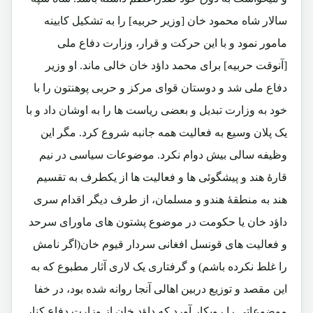
سالار شاه محمود خان [وزیر حربیه] را به تشکیل کابینه
مامور نمود و با این حرکت و قرار، وزارت دفاع ملی
[آنوقت حربیه] برای محمد داؤد خان خالی ماند. او وزیر
دفاع ملی شد و دوستان قوای مرکز و حربی پوهنتون را با
خود به وزارت تبدیل و بعضی ریاست ها را به اوشان داد و با
یک پلان وسیع به فعالیت همه جانبه شروع کرد. مگر این
وظیفه سالی بیش دوام نکرد. موضوعات سیاسی در نیم
قارۀ هند و پیشگوئی ها و فعالیت ها از یکطرف به تقسیم
هند به منطقۀ هندو و مسلمان، از طرف دیگر اقدام سری
داؤد خان یا حکومت در موضوع پشتون های ماورای سرحد
و فعالیت های قونسل افغانی سردار قیوم خان(اگر نامش
را غلط نکرده باشم) و گرفتاری یک لاری آثار مطبوع که به
این مقصد و توزیع دربین اهالی آنجا روانه شده بود، در خفا
موضوعاتی را رویکار آورد که داؤد خان از وزارت دفاع کنار