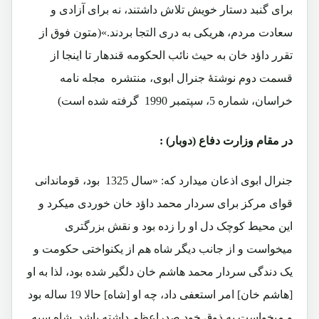
برای گنبد دستار خویش تلاش داشتند، نه برای آزادی و
سعادت مردم، هریکی به دری التجا بردند.»(متون فوق از
تقرر داؤد خان به حیث نائب الحکومه قندهار تا اینجا از
قسمت دوم نوشتۀ جنرال ابوی، منتشره مجله نامه
خراسان، شماره 5، سپتمبر 1990 گرفته شده است)
در مقام وزارت دفاع (دوبار) :
جنرال ابوی اذعان میدارد که: «سال 1325 بود، قوماندانی
قوای مرکز برای سردار محمد داؤد خان خوردی میکرد و
این محیط کوچک دل او را زده بود و نقش بزرگتری
میخواست و از جانب دیگر شاه هم از یکنواختی حکومت و
یک دندگی سردار محمد هاشم خان دلگیر شده بود، لذا به او
[هاشم خان] امر استعفی داد، چه او [شاه] حالا 19 ساله بود
و میخواست به ذوق خود صدراعظم داشته باشد. شاه سپه