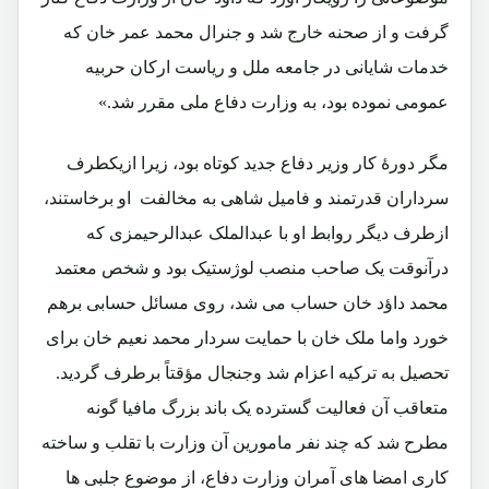
گرفت و از صحنه خارج شد و جنرال محمد عمر خان که
خدمات شایانی در جامعه ملل و ریاست ارکان حربیه
عمومی نموده بود، به وزارت دفاع ملی مقرر شد.»
مگر دورۀ کار وزیر دفاع جدید کوتاه بود، زیرا ازیکطرف
سرداران قدرتمند و فامیل شاهی به مخالفت او برخاستند،
ازطرف دیگر روابط او با عبدالملک عبدالرحیمزی که
درآنوقت یک صاحب منصب لوژستیک بود و شخص معتمد
محمد داؤد خان حساب می شد، روی مسائل حسابی برهم
خورد واما ملک خان با حمایت سردار محمد نعیم خان برای
تحصیل به ترکیه اعزام شد وجنجال مؤقتاً برطرف گردید.
متعاقب آن فعالیت گسترده یک باند بزرگ مافیا گونه
مطرح شد که چند نفر مامورین آن وزارت با تقلب و ساخته
کاری امضا های آمران وزارت دفاع، از موضوع جلبی ها