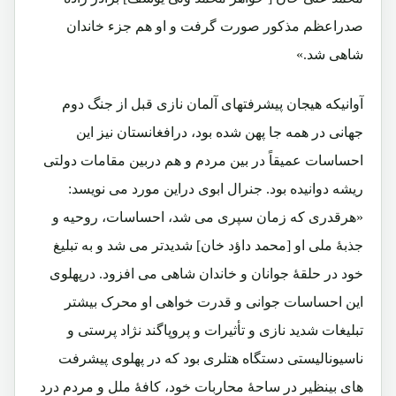
صدراعظم مذکور صورت گرفت و او هم جزء خاندان
شاهی شد.»
آوانیکه هیجان پیشرفتهای آلمان نازی قبل از جنگ دوم
جهانی در همه جا پهن شده بود، درافغانستان نیز این
احساسات عمیقاً در بین مردم و هم دربین مقامات دولتی
ریشه دوانیده بود. جنرال ابوی دراین مورد می نویسد:
«هرقدری که زمان سپری می شد، احساسات، روحیه و
جذبۀ ملی او [محمد داؤد خان] شدیدتر می شد و به تبلیغ
خود در حلقۀ جوانان و خاندان شاهی می افزود. درپهلوی
این احساسات جوانی و قدرت خواهی او محرک بیشتر
تبلیغات شدید نازی و تأثیرات و پروپاگند نژاد پرستی و
ناسیونالیستی دستگاه هتلری بود که در پهلوی پیشرفت
های بینظیر در ساحۀ محاربات خود، کافۀ ملل و مردم درد