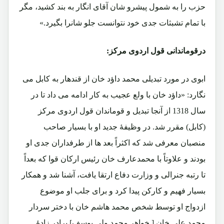
حزب را به شمول پیشرو شان آقای انگار به بند کشید، مگر
با تمام تشبثات جدی خود نتوانست جلو شانرا بگیرد.»
درقوماندانی قول اردوی مرکز:
ابوی در مورد تبدیلی محمد داؤد خان از قندهار به کابل می
نگارد: «داؤد خان با ولع عجیب به کار ادامه می داد تا در
سال 1318 از آنجا تبدیل و قوماندان قول اردوی مرکز
(کابل) مقرر شد. در وظیفۀ جدید او با بسیار صاحب
منصبان معرفی شد که اکثراً بعد ها از طرفداران جدی او
بودند و علاوتاً با محمدعارف خان رئیس ارکان قوا که بعداً
تا رتبه جنرالی و وزارت دفاع ارتقا یافت، آشنا شد و همکار
بسیار فهیم و کارکن پیدا کرد و برای جلب او موضوع
ازدواج او توسط شخص محمد هاشم خان با دختر سردار
محمد علی خان [ خواهر محمد ولی یوسف] برادر زادۀ