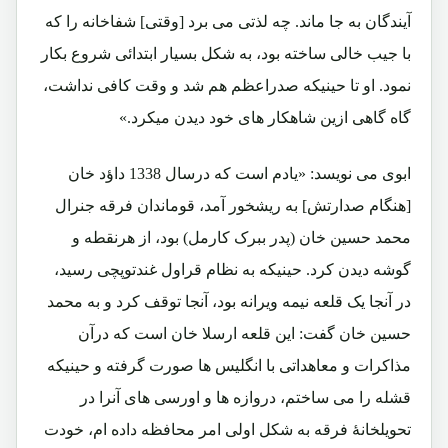
آیندگان به جا ماند. چه لذتی می برد [وقتی] شفاخانه را که
با جیب خالی ساخته بود، به شکل بسیار ابتدائی شروع بکار
نمود. او تا حینیکه صدراعظم هم شد و وقت کافی نداشت،
گاه گاهی ازین شاهکار های خود دیدن میکرد.»
ابوی می نویسد: «یادم است که درسال 1338 داؤد خان
[هنگام صدارتش] به ریشخور آمد، قوماندان فرقه جنرال
محمد حسین خان (پدر ببرک کارمل) بود، از هرنقطه و
گوشه دیدن کرد. حینیکه به نظام قراول غندتوپچی رسید،
در آنجا یک قلعه نیمه ویرانه بود، آنجا توقف کرد و به محمد
حسین خان گفت: این قلعه ارسلا خان است که درآن
مذاکرات و معاهداتی با انگلیس ها صورت گرفته و حینیکه
قشله را می ساختم، دروازه ها و اورسی های آنرا در
تحویلخانۀ فرقه به شکل اولی امر محافظه داده ام، خودت