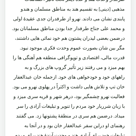
مذهبی [دینی] به تقسیم هند به مناطق مسلمان و هندو
پابندی نشان می دادند. نهرو از طرفدران جدی عقیدۀ اولی
و محمد علی جناح طرفدار جدا بودن مناطق مسلمانان بود.
درضمن بعضی لیدران پشتون هم خود نمائی هایی داشتند،
مگر بین شان بصورت عموم وحدت فکری موجود نبود.
قدرت مالی، اقتصادی و توپوگرافی منطقه هم آهنگی ها را
بهم میزد و می رفتند زیر تأثیر گروپ های بزرگ و به
راههای خود و خودخواهی های خود. ازجمله خان عبدالغفار
خان تپ و تلاش هایی داشت و اکثراً در پهلوی نهرو می بود.
فعالیت نهرو چشمگیر بود، درهر شهر و قریه سری میزد و
با زبان شرربار خود مردم را تنویر و تبلیغات آزادی را سر
میداد. درضمن هم سری در منطقۀ پشتونها زد. می گفتند
رهنمای او دراین سفر عبدالغفار خان بود و در آنجا به
تبلیغات خود برای آزادی هند و وحدت آیندۀ هند برای مردم