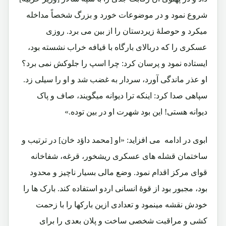
شروع نمود و در موضوعات خورد و بزرگ شخصاً مداخله
میکرد و حوصلۀ زیردستان را از بین می برد. روزی
عسکری را که دربالای بارگاه با قیافه خراب نشسته بود،
ایستاده نمود و پرسان کرد: چرا اسپ را جلوکش نمی برد؟
او عذر ماندگی آورد، سردار به غضب شد و او را سیلی زد.
سپاهی صدا کرد: اینکه ترا دیوانه میگویند، صاف و پاک
دیوانه هستی! این بود شهرت او در بین توده.»
ابوی در ادامه می افزاید: «او [محمد داؤد خان] در ترتیب و
ساختمان قشله های عسکری ریشخور، قرغه، شفاخانه
قوای مرکز اقدام نمود. وضع مالی بسیار ناچیز و محدود
بود، مجبور بود از قوۀ انسانی اردو استفاده کند. بارک ها را
خودش نقشه مینمود و تعدادی ازین بارکها را با زحمت
کشی و مراقبت شخصی ساخت و پلان بعدی را برای