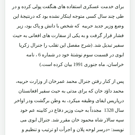
برای خدمت عسکری استفاده های هنگفت پولی کرده و در
طی چند سال کسی متوجه اینکار نشده بود که درنتیجۀ این
وضع وزیر جدید حربیه که شخص با دانش و پاک بود، زیر
فشار قرار گرفت و به یکی از سفارت های افغانی به حیث
سفیر تبدیل شد. (شرح مفصل این تقلب را جنرال زکریا
ابوی در قسمت سوم نوشتۀ خود در شماره 6 ، نامه
خراسان، ماه جنوری 1991 بیان کرده است.)
پس از کنار رفتن جنرال محمد عمرخان از وزارت حربیه،
محمد داؤد خان که برای مدتی به حیث سفیر افغانستان
درپاریس ایفای وظیفه میکرد، به وطن برگشت ودر اواخر
سال 1328 مجدداً به حیث وزیر دفاع در کابینه عم خود
سپه سالار شاه محمود خان مقرر شد. جنرال ابوی می
نویسد: «درسر لوحه پلان و اجرأت او ترتیب و تنظیم و