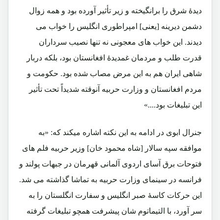
دیدۀ شرق را برانگیخته و زیر تأثیر آورده بود و همه زوال
دشمن دیرینه [یعنی] امپراطوری انگلیس را خواب می
دیدند. این خواب های معجونی نه تنها نصیب سرداران
قدرت طلب و مردمان غمدیدۀ افغانستان بود، بلکه دربار
شاهی ایران هم به این مرض مصاب شده بود. حکومت و
مردم افغانستان و وزارت حربیه آنوقته شدیداً تحت تأثیر
این تبلیغات بود....»
جنرال ابوی در ادامه به این نکته اشاره میکند که: «به
موافقه سپه سالار [شاه محمود خان] وزیر حربیه فلم های
فتوحات برق آسای اردوی آلمانی قهرمان در جبهات پولند و
فرانسه در سینمای وزارت حربیه به تماشا گذاشته می شد.
این حرکات کاسۀ صبر انگلیس و سفارت انگلستان را به
سر آورد، با التیماتوم شان پیشرفت همچو تبلیغات گرفته