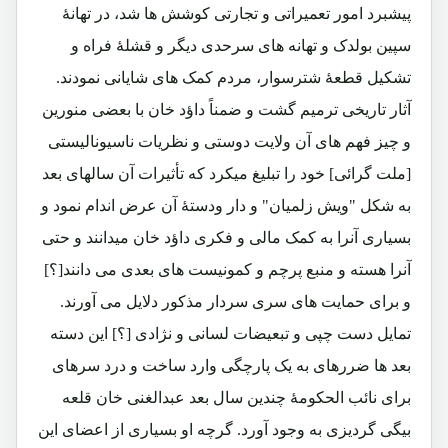
پیشبرد امور تعمیراتی و تجارتی کوشش ها شد، در تهانۀ
سپین بولدک و تهانه های سرحدی دیگر و قشلۀ فراه و
تشکیل قطعۀ شترسوار، مردم کمک های شایانی نمودند.
آثار تاریخی ترمیم گشت و ضمناً داؤد خان با بعضی منورین
و چیز فهم های آن ولایت دوستی و نظریات ناسیونالیستی
[ملت گرائی] خود را تبلیغ میکرد که تأثیرات آن سالهای بعد
به شکل "ویش زلمیان" و دار ودستۀ آن عرض اندام نمود و
بسیاری آنرا به کمک مالی و فکری داؤد خان میدانند و حتی
آنرا هسته و منبع پرچم و کمونیست های بعدی می دانند[؟]
و برای حمایت های سری سردار مذکور دلایل می آورند.
تمایل دست چپی و تبعیضات لسانی و نژادی [؟] این دسته
بعد ها ضررهای به یک پارچگی وارد ساخت و درد سرهای
برای نائب الحکومۀ چندین سال بعد عبدالغنی خان قلعه
بیگی گردیزی به وجود آورد. گرچه او بسیاری از اعضای این