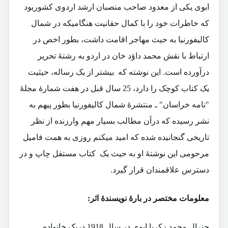
ابوی یکی از معدود صاحب منصبان ارشد اردوی کشوربود
که خاطرات خود را با کمال حقانیت هنگامیکه در شمال
کالیفورنیا به حیث مهاجر اقامت داشت، بطور اخص در
ارتباط با نقش محمد داؤد خان در اردو به رشتۀ تحریر
درآورده است. این نوشته که بیشتر از یک رساله، حیثیت
یک کتاب کوچک را دارد، 25 سال قبل در هفت شمارۀ مجلۀ
"نامه خراسان" ـ منتشرۀ شمال کالیفورنیا بطور پیهم به
نشر رسیده که درآن مطالب بسیار مهم وارزنده از نظر
تاریخی گنجانیده شده که امید میکنم روزی به همت فامیل
مرحومی این نوشتۀ او به حیث یک کتاب مستقل چاپ و در
دسترس علاقمندان قرار گیرد.
معلومات مختصر در بارۀ نویسندۀ اثر:
جنرال محمد زکریا ابوی در سال 1918 دریک خانواده