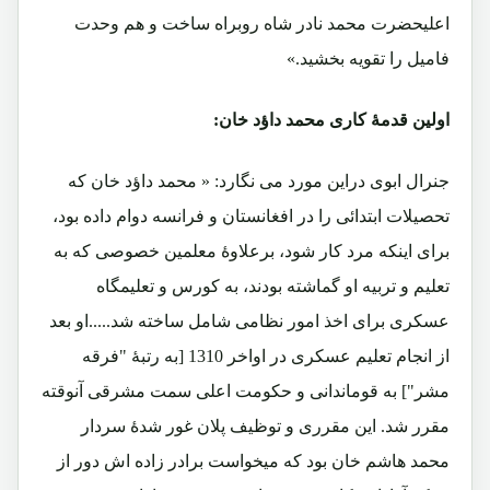
اعلیحضرت محمد نادر شاه روبراه ساخت و هم وحدت
فامیل را تقویه بخشید.»
اولین قدمۀ کاری محمد داؤد خان:
جنرال ابوی دراین مورد می نگارد: « محمد داؤد خان که
تحصیلات ابتدائی را در افغانستان و فرانسه دوام داده بود،
برای اینکه مرد کار شود، برعلاوۀ معلمین خصوصی که به
تعلیم و تربیه او گماشته بودند، به کورس و تعلیمگاه
عسکری برای اخذ امور نظامی شامل ساخته شد.....او بعد
از انجام تعلیم عسکری در اواخر 1310 [به رتبۀ "فرقه
مشر"] به قوماندانی و حکومت اعلی سمت مشرقی آنوقته
مقرر شد. این مقرری و توظیف پلان غور شدۀ سردار
محمد هاشم خان بود که میخواست برادر زاده اش دور از