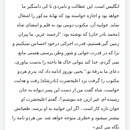
انگلیس است. این عطالت و نامردی تا کی دامنگیر ما
خواهد بود و اجازه خواسته بود که تهانۀ مذکور را اشغال
نماید. جوابیه آن، مکتوب دومی بود به قلم و امضای شاه
[محمد نادر خان] که نوشته بود: "ارجمند عزیز، ما پیران
زمین گیر هستیم، قدرت اجرائی درخود احساس نمیکنیم و
ترا که در قدرت جوانی و شور وطن پرستی هستی مانع
نمی گردم، خدا کند بتوانی خاک ها باخته را بدست بیاوری،
دعای ما بدرقۀ تو." یحیی نوروز ادامه داد که: پدرم هردو
مکتوب را گرفت نزد اعلیحضرت [نادرشاه] رفت و هدایت
خواست. شاه گفت من از دست این پسر دیوانه به جان
رسیده ام، غیر ازین چه بنویسم؟، گفتم اعلیحضرت او
جوان تازه کار است ، اگر این جوابیه به او برسد، طغیانش
بیشتر میشود و خطری متوجه خواهد شد. من هردو نامه را
نگاه می کنم.»