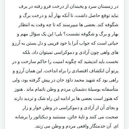
در زمستان سرد و یخبندان از درخت فرو رفته در برف
نباید توقع حاصل داشت، تا آنکه بهار آید و درخت برگ و
شگوفه کند. بعضی ها میپرسند که تا چه وقت به انتظار
بهار و برگ و شگوفه نشست؟ بلی! این یک سؤال مهم و
حیاتی است که جواب آنرا با خود فریبی و دل بستن به آرزو
های واهی چون آزادی و دموکراسی نمیتوان داد، بلکه
نخست باید اندیشید که چگونه امنیت را حاکم سازخت و در
پرتو آن انکشاف اقتصادی را براه انداخت. این همان آرزو و
راهی بود که شهید محمد داؤد خان در پیش گرفته بود، ولی
متأسفانه بوسیلۀ دشمنان مردم و وطن ناتمام ماند . هنوز
که هنوز است بعضی ها بر ادامه این راه شک و تردید دارند
و بجای آن از آزادی و دموکراسی در وطن خوار و زار
صحبت می کنند و تاپۀ خائن، مستنبد و دیکتاتور را برشانه
ای آن خدمتگار واقعی مردم و وطن می زنند.