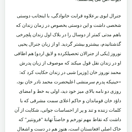
جنرال ابوی برعلاوه قرابت خانوادگی، با اینجانب دوستی
شخصی داشت و این دوستی بخصوص در زمان زندان که
باهم مدتی کمتر از دوسال را در بلاک اول زندان پلچرخی
گذشتانیدم، بیشترو بیشتر گردید. او از زبان جنرال یحیی
نوروز [یکی از جنرالان تحصیلکرده و لایق اردو] هم اطاقی
او در زندان نقل قول میکند که موصوف از زبان پدرش
محمد نوروز خان [وزیر] شبی در زندان حکایت کرد که:
«حینیکه پدرم سرمنشی اعلیحضرت محمد نادر خان بود،
روزی دو نامه بالای میز خود دید، اولی به خط و امضای
داؤد خان قوماندان و حاکم اعلای سمت مشرقی که با
کلمات زننده و تند و پر از احساسات جوانی، شکایت از آن
داشت که نقاط مهم تورخم و خاصتاً تهانۀ "فرونتیر" که
خاک اصلی افغانستان است، هنوز هم در دست و اشغال