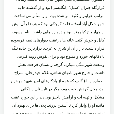
قرارگاه جنرال "سیل" [انگلیسی] بود و از گذشته ها به
مراتب خرابتر و کثیف تر شده بود، او را متأثر می ساخت.
شهر جلال آباد آنوقته قلعۀ کوچکی بود که هرضلع آن بیش
از چهار پنج کیلومتر نبود و دروازه هایی داشت بنام بهسود،
کابل و خوش گنبد. خانه ها درعقب دیوارهای نیمه فرسوده
قرار داشت، بازار آن از شرق به غرب، درازترین جاده تنگ
با دکانهای خورد و متنوع بود و برای نفوس روبه کثرت،
وسعت شهر تنگی میکرد. گرچه زمستان فرحت بخش
داشت و خارج شهر باغهای شاهی، غلام حیدرخان، سراج
العماره و باغ گلف که همه از یادگارهای امیر شهید مرحوم
بود، محل گردش خوب بود، مگر در تابستان زندگانی
مشکل و تهیه آب و آرامش ناچیز بود. دیدار این حوزه عقب
مانده او را وادار کرد تا آستین برزند، پلان ها برای بهبود آن
ترتیب دهد. تهیۀ پرسیونل فنی، موضوع مالی و بودجه چیز