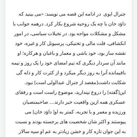
جنرال ابوی در ادامه این قصه می نویسد: «می بینید که
داؤد خان با چه یک روحیه شروع بکار کرد. درهمه جوانب با
مشکل و مشکلات مواجه بود. در تخیلات سیاسی، در امور
انکشافی، قلت مالی و تخنیکی، پرسیونل کار و غیره، خود
نقشه ساز بود، خود باشی و معمار و باغبان و هرکاره؛ او
مانند آن سردار دیگری که نیم امضای خود را یک روز و نیمه
باقیمانده آنرا به روز دیگر میکرد و از کثرت کار و ذله گی
شکایت داشت[مقصد از جنرال عبدالولی است] نبود.
این[گفته] را دروغ نپندارید، موضوع راست است و رفقای
عسکری همه ازین واقعیت خبر دارند.... صاحبمنصبان
ورزیده و معمر و با تجربه، کمتر به او[ داؤد خان] می
پیوستند و اکثر شان شخصیت های برجسته بودند و نسبت
به این جوان تازه کار و خشن زیادتر به عم او سپه سالار