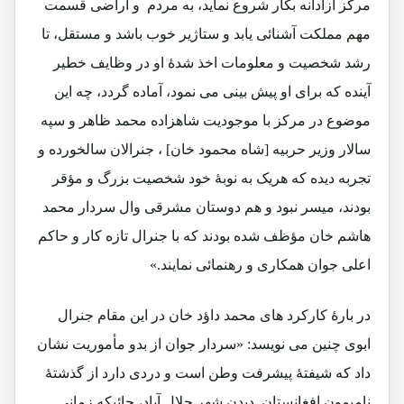
مرکز آزادانه بکار شروع نماید، به مردم و اراضی قسمت
مهم مملکت آشنائی یابد و ستاژیر خوب باشد و مستقل، تا
رشد شخصیت و معلومات اخذ شدۀ او در وظایف خطیر
آینده که برای او پیش بینی می نمود، آماده گردد، چه این
موضوع در مرکز با موجودیت شاهزاده محمد ظاهر و سپه
سالار وزیر حربیه [شاه محمود خان] ، جنرالان سالخورده و
تجربه دیده که هریک به نوبۀ خود شخصیت بزرگ و مؤقر
بودند، میسر نبود و هم دوستان مشرقی وال سردار محمد
هاشم خان مؤظف شده بودند که با جنرال تازه کار و حاکم
اعلی جوان همکاری و رهنمائی نمایند.»
در بارۀ کارکرد های محمد داؤد خان در این مقام جنرال
ابوی چنین می نویسد: «سردار جوان از بدو مأموریت نشان
داد که شیفتۀ پیشرفت وطن است و دردی دارد از گذشتۀ
نامیمون افغانستان. دیدن شهر جلال آباد، جائیکه زمانی