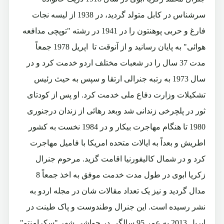
سرشناس در کابل متولد گردید، در 1938 از لیسه نجات
فارغ و حربی پوهنتون را در 1941 در رشته "توپچی مدافعه
هوائی" به پایان رسانید و از آنوقت تا اپریل 1978 جمعاً
مدت 37 سال را در شعبات مختلف اردو خدمت کرد و در
سال 1973 به رتبه جنرالی ارتقا و سپس به حیث رئیس
تشکیلات وزارت دفاع ملی خدمت کرد. او پس از کودتای
ثور در پلچرخی زندانی شد وبعد رهائی از زندان درجنوری
1980 تا هنگام مهاجرت بیکار و در 1984 نخست به کشور
اطریش و بعداً به ایالات متحده امریکا با فامیل مهاجرت
کرد و در شمال کالیفورنیا اقامت گزید. مرحوم جنرال
زکریا ابوی در طول مدت خدمت موفق به اخذ جمعاً 8
مدال گردید و نیز یک تعداد مقالات شان در مجله اردو به
نشر رسیده است. این جنرال وطندوست و پاک طینت در
اپریل 2013 به عمر 95 سالگی در حواشی شهر "سکرامنتو"