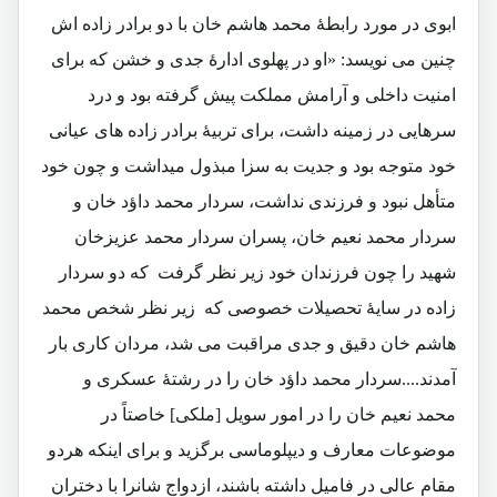
ابوی در مورد رابطۀ محمد هاشم خان با دو برادر زاده اش
چنین می نویسد: «او در پهلوی ادارۀ جدی و خشن که برای
امنیت داخلی و آرامش مملکت پیش گرفته بود و درد
سرهایی در زمینه داشت، برای تربیۀ برادر زاده های عیانی
خود متوجه بود و جدیت به سزا مبذول میداشت و چون خود
متأهل نبود و فرزندی نداشت، سردار محمد داؤد خان و
سردار محمد نعیم خان، پسران سردار محمد عزیزخان
شهید را چون فرزندان خود زیر نظر گرفت که دو سردار
زاده در سایۀ تحصیلات خصوصی که زیر نظر شخص محمد
هاشم خان دقیق و جدی مراقبت می شد، مردان کاری بار
آمدند....سردار محمد داؤد خان را در رشتۀ عسکری و
محمد نعیم خان را در امور سویل [ملکی] خاصتاً در
موضوعات معارف و دیپلوماسی برگزید و برای اینکه هردو
مقام عالی در فامیل داشته باشند، ازدواج شانرا با دختران