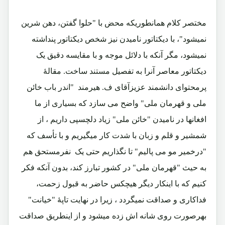
مختصر کلام همانطوریکه محض با "حلوا گفتن، دهن شرین
نمیشود"، با دیکتاتور نامیدن نیز شخص دیکتاتور پنداشته
نمیشود، مگر آنکه با دلائل موجه و با مقایسه دقیق یک
دیکتاتور معاصر آنرا به تفصیل مستند ساخت. مقالۀ
پرمحتوای دانشمند عزیزآقای ف. هیرمند "اندر باب خائن
ملی و قهرمان ملی" واضح می سازد که بسیاری از ما
افغانها در نامیدن "خائن ملی" زیاد دلچسپی داریم ، از
شمشیر و قلم و زبان با شدت کار میگیریم و با تأسف که
"درخمیر مو می پالیم" تا نگذاریم حتی یک نفرمستحق هم
به حیث "قهرمان ملی" در کشور تبارز کند، بدون آنکه فکر
کنیم که با اینکار دیگر هیچکس حاضر به قبول زحمت،
فداکاری و صداقت نمیگردد ، زیرا در نهایت تاپۀ "خیانت"
بهرصورت روی شانه اش زده میشود و از اینطریق صداقت