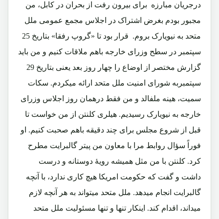
درجریان مبارزه برای بیرون رفت از بحران در کابل، من
مجبور بودم بغرض اشتراک در اجلاس مجمع عمومی ملل
متحد به نیویارک بروم. قرار بود تا «گروپ رفقا» بتاریخ 25
سپتمبر در سطح وزرای خارجه باهم ملاقات کنیم و من باید
گزارش مختصر از اوضاع را چهار روز بعد یعنی بتاریخ 29
سپتمبربه شورای امنیت ملل متحد ارائه میکردم. سکات
سمیت، هینه ملفالد و من فقط درهمان روز اجلاس وزرای
خارجه به نیویارک رسیدیم. هیلری کلنتن از من خواست تا
قبل از شروع مجلس برای چند دقیقه باهم صحبت کنیم. او
فوراً سؤال روابط مرا با معاون من پیتر گالبرایت مطرح
کرد. کلنتن با من مثل همیشه رویۀ دوستانه و درست
داشت و گفت که حکومت امریکا هیچ کاری ندارد، با آنچه
گالبرایت انجام میدهد. ملل متحد میتواند به هر آنچه لازم
میداند، اقدام کند. اینکار تنها و تنها مسئولیت ملل متحد