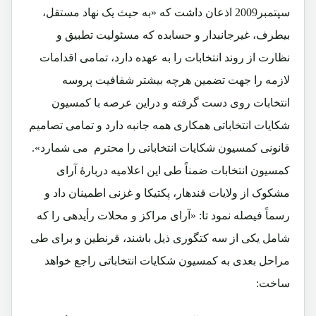
سپتمبر2009 اذعان داشت که «به حیث یک نهاد مستقل،
بیطرف، غیرجانبدار و حسابده که مسئولیت تطبیق و
نظارت از روند انتخابات را به عهده دارد، تمامی اقدامات
لازمه را جهت تضمین هرچه بیشتر شفافیت پروسه
انتخابات روی دست گرفته و دراین عرصه با کمسیون
شکایات انتخاباتی همکاری همه جانبه دارد و تمامی تصامیم
قانونی کمسیون شکایات انتخاباتی را محترم می شمارد».
کمسیون انتخابات ضمناً طی این اعلامیه دربارۀ آرای
مشکوک از ولایات قندهار، پکتیکا و غزنی اطمینان داد و
رسماً فیصله نمود تا: «آرای مراکز و محلات رأیدهی را که
شامل یکی از سه کتگوری ذیل باشند، قرنطین و برای طی
مراحل بعدی به کمسیون شکایات انتخاباتی راجع خواهد
ساخت: