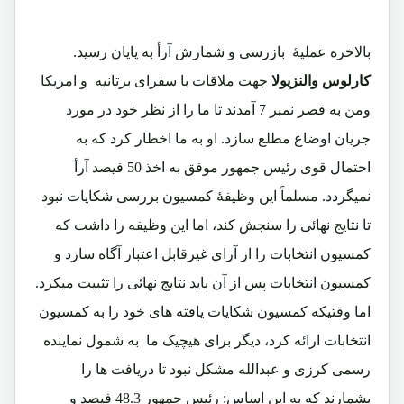
بالاخره عملیۀ بازرسی و شمارش آرأ به پایان رسید.
کارلوس والنزیولا
جهت ملاقات با سفرای برتانیه و امریکا
ومن به قصر نمبر 7 آمدند تا ما را از نظر خود در مورد
جریان اوضاع مطلع سازد. او به ما اخطار کرد که به
احتمال قوی رئیس جمهور موفق به اخذ 50 فیصد آرأ
نمیگردد. مسلماً این وظیفۀ کمسیون بررسی شکایات نبود
تا نتایج نهائی را سنجش کند، اما این وظیفه را داشت که
کمسیون انتخابات را از آرای غیرقابل اعتبار آگاه سازد و
کمسیون انتخابات پس از آن باید نتایج نهائی را تثبیت میکرد.
اما وقتیکه کمسیون شکایات یافته های خود را به کمسیون
انتخابات ارائه کرد، دیگر برای هیچیک ما به شمول نماینده
رسمی کرزی و عبدالله مشکل نبود تا دریافت ها را
بشمارند که به این اساس: رئیس جمهور 48.3 فیصد و