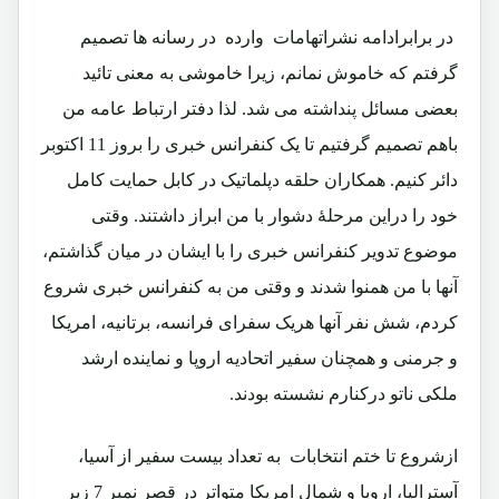
در برابرادامه نشراتهامات وارده در رسانه ها تصمیم
گرفتم که خاموش نمانم، زیرا خاموشی به معنی تائید
بعضی مسائل پنداشته می شد. لذا دفتر ارتباط عامه من
باهم تصمیم گرفتیم تا یک کنفرانس خبری را بروز 11 اکتوبر
دائر کنیم. همکاران حلقه دپلماتیک در کابل حمایت کامل
خود را دراین مرحلۀ دشوار با من ابراز داشتند. وقتی
موضوع تدویر کنفرانس خبری را با ایشان در میان گذاشتم،
آنها با من همنوا شدند و وقتی من به کنفرانس خبری شروع
کردم، شش نفر آنها هریک سفرای فرانسه، برتانیه، امریکا
و جرمنی و همچنان سفیر اتحادیه اروپا و نماینده ارشد
ملکی ناتو درکنارم نشسته بودند.
ازشروع تا ختم انتخابات به تعداد بیست سفیر از آسیا،
آسترالیا، اروپا و شمال امریکا متواتر در قصر نمبر 7 زیر