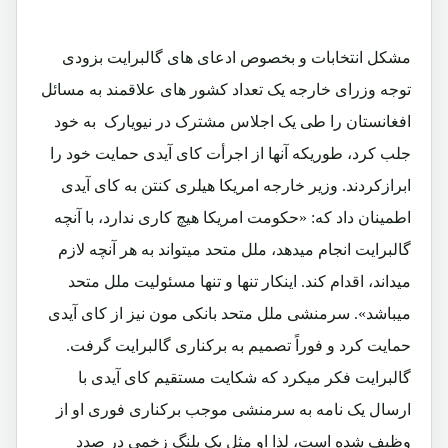
مشکل انتخابات و بخصوص ادعای های گالبرایت بزودی
توجه وزرای خارجه یک تعداد کشور های علاقمند به مسائل
افغانستان را طی یک اجلاس مشترک در نیویارک به خود
جلب کرد، طوریکه آنها از اجرأت کای آیدی حمایت خود را
ابرازکردند. وزیر خارجه امریکا هیلری کنتن به کای آیدی
اطمینان داد که: «حکومت امریکا هیچ کاری ندارد، با آنچه
گالبرایت انجام میدهد، ملل متحد میتواند به هر آنچه لازم
میداند، اقدام کند. اینکار تنها و تنها مسئولیت ملل متحد
میباشد». سرمنشی ملل متحد بانکی مون نیز از کای آیدی
حمایت کرد و فوراً تصمیم به برکناری گالبرایت گرفت.
گالبرایت فکر میکرد که شکایت مستقیم کای آیدی با
ارسال یک نامه به سرمنشی موجب برکناری فوری او از
وظیف شده است، لذا او مثل یک پلنگ زخمی در صدد