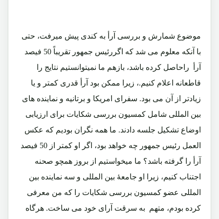
موضوع شمارش و بررسی آرأ به کندی پیش میرفت، حتی
با آنکه معلوم می شد که اگررئیس جمهور تقریباً 50 فیصد
آرأ راحاصل کرده باشد، بازهم ما نمیتوانستیم نتایج را
قاطعانه اعلام کنیم.، زیرا ممکن بود آرأ قدری کمتر و یا
زیادتر از آن می بود. سفرای امریکا و برتانیه و نماینده های
بین المللی شامل کمسیون بررسی شکایات برای ارزیابی
اوضاع تشکیل جلسه دادند. ما همه نگران بودیم که عکس
العمل رئیس جمهور چه خواهد بود، اگر او کمتر از 50 فیصد
آرأ را گرفته باشد؟ ما میخواستیم از بروز همچو صحنه
اجتناب کنیم، زیرا او جامعۀ بین المللی و سه نماینده بین
المللی عضو کمسیون بررسی شکایات را که من معرفی
کرده بودم، متهم به سرقت آرای خود می ساخت. هرگاه