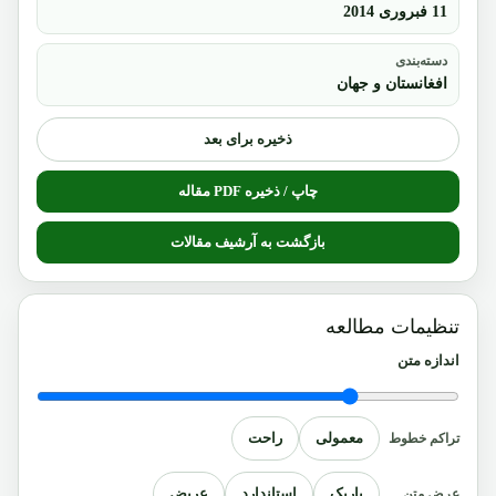
11 فبروری 2014
دسته‌بندی
افغانستان و جهان
ذخیره برای بعد
چاپ / ذخیره PDF مقاله
بازگشت به آرشیف مقالات
تنظیمات مطالعه
اندازه متن
معمولی
راحت
تراکم خطوط
باریک
استاندارد
عریض
عرض متن