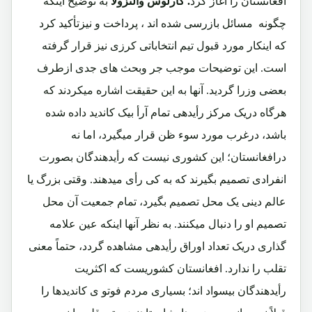
افغانستان را آغاز کرد
. کارلوس والنزولا
به توضیح اینکه
چگونه مسائل بازرسی شده اند ، پرداخت و نیزتأکید کرد
که اینکار مورد قبول تیم انتخاباتی کرزی نیز قرار گرفته
است. این توضیحات موجب جر وبحث های جدی ازطرف
بعضی وزرا گردید. آنها به این حقیقت اشاره میکردند که
هرگاه دریک مرکز رأیدهی تمام آرأ بیک کاندید داده شده
باشد، درغرب مورد سوء ظن قرار میگیرد، اما نه
درافغانستان؛ این کشوری نیست که رأیدهندگان بصورت
انفرادی تصمیم بگیرند که به کی رأی میدهند. وقتی بزرگ یا
عالم دینی یک محل تصمیم بگیرد، تمام جمعیت آن محل
تصمیم او را دنبال میکنند. به نظر آنها اینکه عین علامه
گذاری دریک تعداد اوراق رأیدهی مشاهده گردد، حتماً معنی
تقلب را ندارد. افغانستان کشوریست که اکثریت
رأیدهندگان بیسواد اند؛ بسیاری مردم فوتو ی کاندیدها را