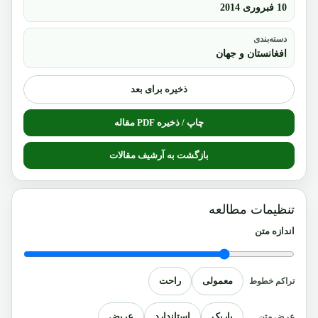
10 فبروری 2014
دسته‌بندی
افغانستان و جهان
ذخیره برای بعد
چاپ / ذخیره PDF مقاله
بازگشت به آرشیف مقالات
تنظیمات مطالعه
اندازه متن
معمولی
راحت
تراکم خطوط
باریک
استاندارد
عریض
عرض متن