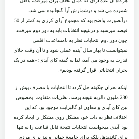
هرگاه آن عده آرای که گمان تخلف برآن میرفت، باطل
شمرده می شد و درشمارش آرأ گنجانیده نمی شد،
درآنصورت واضح بود که مجموع آرای کرزی به کمتر از 50
فیصد میرسید و درنتیجه انتخابات باید به دور دوم میرفت.
چون دور دوم انتخابات نظر به نامساعدت اقلمی
نمیتوانست تا بهار سال آینده عملی شود و تا آن وقت خلای
قدرت به وجود می آمد، لذا به گفته کای آیدی: «همه در یک
بحران انتخاباتی قرار گرفته بودیم».
اینکه بحران چگونه حل گردد تا انتخابات با مصرف بیش از
230 ملیون دالربه نتیجه برسد، نظریات متفاوت بخصوص
بین کای آیدی و معاون او گالبرایت موجود بود که این
اختلاف نظر به ذات خود مشکل روی مشکل را ایجاد کرده
بود. آیدی میخواست انتخابات نتیجۀ قابل قناعت را نه تنها
برای کاندیدها، بلکه برای جامعۀ جهانی و نیز برای مردم