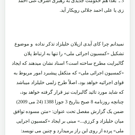
3 ـ بعداً هم حکومت جدیدی به رهبری اشرف غنی احمد
زی یا علی احمد جلالی رویکار آید.
نمیدانم چرا کای آیدی ازپلان خلیلزاد تذکر نداده و موضوع
تشکیل «کمسیون اجرائی ملی» را تنها به ارتباط پلان
گالبرایت مطرح ساخته است؟ اسناد نشان میدهند که ایجاد
«کمسیون اجرائی ملی» که متکفل پیشبرد امور مربوط به
قوای اجرائیه خواهد بود، اصلاً طرح زلمی خلیلزاد میباشد
که شاید مورد تائید گالبرایت نیز قرار گرفته خواهد بود،
چنانچه روزنامه 8 صبح بتاریخ 3 جوزا 1388 (24 می 2009)
ضمن یک گزارش مفصل تحت عنوان: «متن مسوده توافق
میان خلیلزاد و کرزی...» مبنی بر ایجاد «کمسیون اجرایی
ملی» پرده از روی این راز برمیدارد و چنین می نویسد: