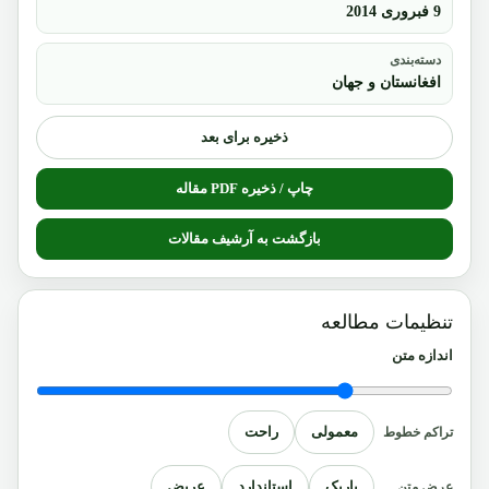
9 فبروری 2014
دسته‌بندی
افغانستان و جهان
ذخیره برای بعد
چاپ / ذخیره PDF مقاله
بازگشت به آرشیف مقالات
تنظیمات مطالعه
اندازه متن
معمولی
راحت
تراکم خطوط
باریک
استاندارد
عریض
عرض متن