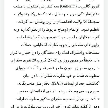
آنروز گالبریت (Galbraith) سه کنفرانس تیلفونی با هشت
دفتر نمایندگی مربوط به ملل متحد که هر یک چند ولایت
منجملۀ 34 ولایت افغانستان را زیر پوشش می گرفت،
تنظیم نمود. او تمام اوضاع مربوط را از نظر گذارند و به
آنچه همکاران ما دیده و یا شنیده بودند، گوش فرا داد و
راپور های مفصلی راجع به تقلبات انتخاباتی، حملات
مسلحانه و اشتراک اندک رای دهندگان را در اختیار ما قرار
داد. دقیقاً در همین روز بود که یک گروپ 20 نفری سفرای
خارجی سه بار به دیدن ما در قصر نمبر 7 آمدند؛ جویای
معلومات شدند و خود نظریات شانرا با ما در میان
گذاشتند. بعد از آیساف (ISAF)، دفتر ملل متحد یگانه
مرجع رسمی بود که در همه نواحی افغانستان حضور
داشت و می توانست به سفرای مذکور معلومات ارائه
دهد. نا گفته نماند که در اخیر این روز من ملاقات با مارک