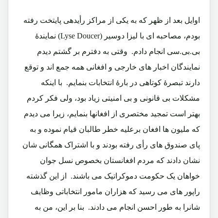
اوایل بعد از ظهر که به یکی از مراکز رأیدهی پایتخت رفته
بودم، مصاحبه ای با لیزا دوسیر (Lyse Doucer) نمایندۀ
بی.بی.سی انجام دادم. وقتی به دفترم بر گشتم دیدم
نمایندگان اخبار های خارجی و افغانی همه جمع اند و توقع
دارند تبصرۀ کوتاهی در بارۀ انتخابات بنمایم. با اینکه
مشکلات بی قانونی و بی امنیتی زیاد بود، ولی فکر کردم
بهتر است تمجید مختصری از افغانها بنمایم، زیرا می دیدم
که ملیون ها افغان برعلیه خطر طالبان قیام نموده و به
پای صندوق های رأی رفته بودند و با اشتراک همگانی شان
نشان دادند که مردم افغانستان بخصوص نسل جوان
خواهان یک حکومت دموکراتیک می باشند. از این گذشته
راپور های می رسید که هزاران مامور انتخاباتی وظایف
شانرا به طور احسن انجام می دادند. بنا بر این، من به