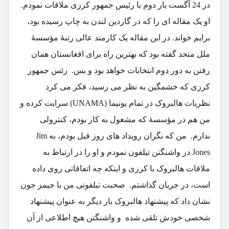
در 24 آگست بار دوم با رئیس جمهور کرزی ملاقات نمودم.
او یک مقاله ای را که در گاردین لندن به چاپ رسیده بود،
برایم خواند. در این مقاله یک کارمند عالی رتبۀ مؤسسۀ
ملل متحد گفته بود که بهترین راه برای افغانستان همان
رفتن به دور دوم انتخابات خواهد بود و بس. رئس جمهور
کرزی که خشمگین به نظر می رسید، فکر می کرد
نظریات هالبروک در تمام یونیما (UNAMA) سرایت کرده و
من هم در مؤسسۀ که مشغول به کار بودم، کنترولی
ندارم. من که نگران رویداد های روز قبل بودم، به Jim
Jones در واشنگتن تیلفون نمودم و او را در ارتباط به
ملاقات هالبروک با کرزی و اینکه چه اتفاقاتی روی داده
است، در جریان گذاشتم. صحبت تیلفونی من با جیمز جون
نشان داد که پیشنهاد هالبروک بار دیگر به عنوان پیشنهاد
شخصی خودش تلقی شده و واشنگتن هیچ اطلاعی از آن