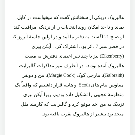
هالبروک دریکی از سخنانش گفت که میخواست در کابل
بماند و تا حد امکان روند انتخابات را از نزدیک مراقبت کند.
او صبح 21 آگست به دفتر ما آمد و در اولین جلسۀ آنروز که
در قصر نمبر 7 دائر بود، اشتراک کرد. آیکن بیری
(Eikenberry) نیز با چند نفر اعضای دفترش به معیت
هالبروک آمده بودند. در آنطرف میز مذاکرات گالبرایت
(Galbraith)، مارجی کوک (Margie Cook)، من و دونفر
معاونین بنام های Scoth و هاینه قرار داشتیم که واقعاً یک
منظومۀ عجیبی را تشکیل داده بودیم، زیرا آیکن بیری
نزدیک به من اخذ موقع کرد و گالبرایت که کارمند ملل
متحد بود بیشتر از هالبروک تقرب یافته بود.