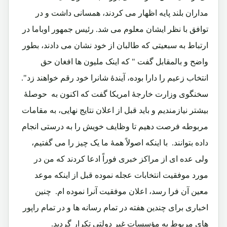
مداران بلند پایه اظهار می کردند، همسانی داشت و در
توافق با نظر ایشان معلوم می شد. رئیس جمهور اوباما در
ارتباط به سبعیتی که طالبان از خود نشان می دادند، بطور
واضح و بالمقابل گفت " که اینک ملیون ها افغان حق
انتخاب زعیم را دارا بوده، آیندۀ شانرا خود رقم خواهند زد".
سخنگوی وزارت خارجۀ امریکا گفت که اکنون به حوصلۀ
بیشتر نیازمندیم و باید قبل از اعلان نتایج نهایی، به مقامات
مربوطه فرصت دهیم تا وظایف خویش را به درستی انجام
داده بتوانند. با اینکه اصولاً همۀ ما یک چیز را می گفتیم،
ولی عده ای از مراکز خبری فوراً ادعا کردند که من در
مورد موفقیت انتخابات عجله نموده قبل از اینکه موعد
معین آن فرا رسد، اعلان موفقیت آنرا نموده ام. چنین
اخباری برای چندین هفته در تمام رسانه ها و در تمام راپور
های مربوط به مؤسسات غیر دولتی تکرار گردید.