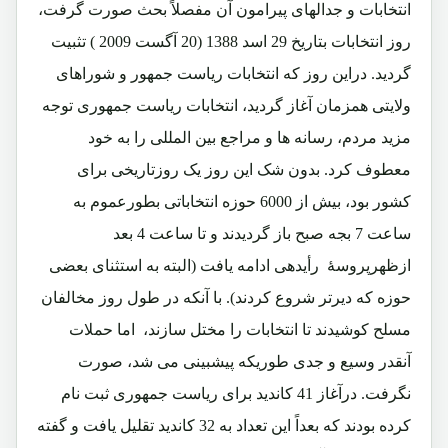
انتخابات و جدالهای پیرامون آن مفصلاً بحث صورت گرفت،
روز انتخابات بتاریخ 29 اسد 1388 (20 آگست 2009 ) تثبیت
گردید. دراین روز که انتخابات ریاست جمهور و شوراهای
ولایتی همزمان آغاز گردید، انتخابات ریاست جمهوری توجه
مزید مردم، رسانه ها و مراجع بین المللی را به خود
معطوف کرد. بدون شک این روز یک روزتاریخی برای
کشور بود، بیش از 6000 حوزه انتخاباتی بطورعموم به
ساعت 7 بجه صبح باز گردیدند و تا ساعت 4 بعد
ازظهرپروسۀ رأیدهی ادامه یافت (البته به استثنای بعضی
حوزه که دیرتر شروع کردند). با آنکه در طول روز مخالفان
مسلح کوشیدند تا انتخابات را مختل سازند، اما حملات
آنقدر وسیع و جدی طوریکه پیشبینی می شد، صورت
نگرفت. درآغاز 41 کاندید برای ریاست جمهوری ثبت نام
کرده بودند که بعداً این تعداد به 32 کاندید تقلیل یافت و گفته