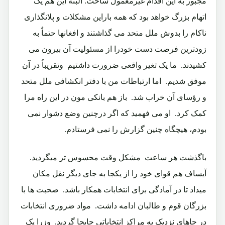
مجبور به این اقدام غیرمعمول ساخت. البته این هم یک
اتهام بزرگ خواهد بود که همه باراین مشکلات و پلانگذاری
ناکام را بدوش ملل متحد می گذاشتند و افغانها حتماٌ به
زودترین فرصت دست خودرا از مسئولیت آن بیرون می
کشیدند.‏ ما یک تغیر واقعی ضرورت داشتیم‏ وتقریباٌ در آن
موفق شدیم. اما ارتباطات من با دفتر انکشافی ملل متحد
و رؤسای آن خراب شد.‏ باز هم بانکی مون در این راه مرا
کمک کرد.‏ او می فهمید که اگر درچنین وضع دشوار نمی
بودم، هیچگاه چنین گزارش را نمی فرستادم.‏
باگذشت هر ساعت مشکل وقت محسوس تر میگردید.‏
آیساف هم قوای خود را از یکجا به جای دیگر نقل مکان
میداد تا در آمادگی برای انتخابات همکار باشد.‏ صحبت ها با
بزرگان قوم و طالبان ادامه داشت.‏ مواد ضروری انتخابات
در جاهای نزدیک به مراکز انتخاباتی جابجا گردید.‏ وزرا یک