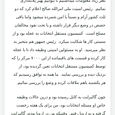
نظر زیاد معلومات میداشتیم تا بتوانیم بهتر پلانگذاری
نمائیم.‏ رئیس امنیت ملی امرالله صالح اعلام کرد که دو
ثلث کشور آرام و نسبتاٌ با امن شمرده میشود واما باقی
حصص در وضع دیگر قرار داشته و یا تحت نفوذ مخالفان
مسلح است.‏ کمیسیون مستقل انتخابات به عجله بود و از
سستی کار ها شکایت میکرد.‏ رئیس جمهور هم متحیر به
نظر میرسید.‏ او به مسئولین امنیتی وظیفه داد تا با عجله
کار کرده و قسمت های باقیمانده از این ۷۰۰۰ مرکز را که
توسط کمیسیون مستقل انتخابات تعین گردیده بود، از
نزدیک دیده و بررسی نمایند.‏ ما همه به توافق رسیدیم که
هر یکشنبه باهم ملاقات کرده و وضع را بررسی نمائیم.‏
چون گالبرایت به کابل رسیده بود و درین حالات وظیفه
خاص او مسئله انتخابات بود، من برای یک هفته رخصت
گرفته و به اروپا رفتم.‏ وقتیکه من در اروپا بودم، گالبرایت