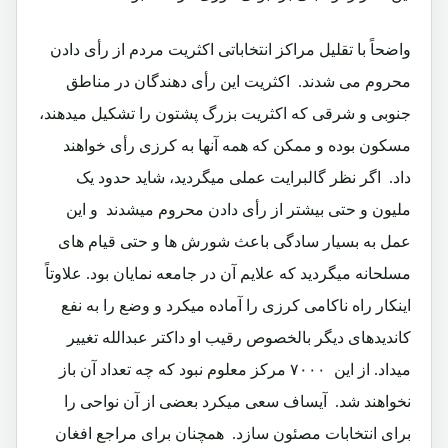
واضحاً با تقلیل مراکز انتخاباتی اکثریت مردم از رأی دادن
محروم می شدند.‏ اکثریت این رأی دهندگان در مناطق
جنوبی و شرقی که اکثریت بزرگ پشتون را تشکیل میدهند،
مسکون بوده و ممکن که همه آنها به کرزی رأی خواهند
داد.‏ اگر نظر گالبرایت عملی میگردید، شاید حدود یک
ملیون و حتی بیشتر از رأی دادن محروم میشدند‏ و این
عمل به بسیار سادگی باعث شورش ها و حتی قیام های
مسلحانه میگردید که علایم آن در جامعه نمایان بود.‏ علاوتاً
اینکار راه ناکامی کرزی را آماده میکرد و وضع را به نفع
کاندیدهای دیگر بالخصوص رقیب او داکتر عبدالله تغییر
میداد. از این ۷۰۰۰ مرکز معلوم نبود که چه تعداد آن باز
نخواهند شد. آیساف سعی میکرد بعضی از آن نواحی را
برای انتخابات مصئون سازد.‏ همچنان برای مراجع افغان