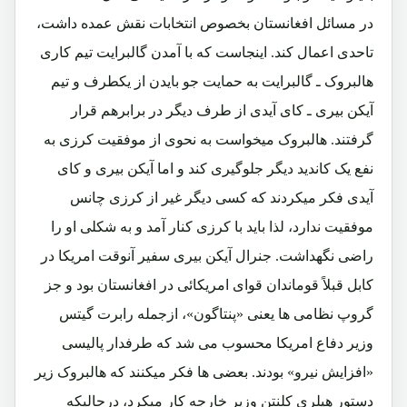
در مسائل افغانستان بخصوص انتخابات نقش عمده داشت،
تاحدی اعمال کند. اینجاست که با آمدن گالبرایت تیم کاری
هالبروک ـ گالبرایت به حمایت جو بایدن از یکطرف و تیم
آیکن بیری ـ کای آیدی از طرف دیگر در برابرهم قرار
گرفتند. هالبروک میخواست به نحوی از موفقیت کرزی به
نفع یک کاندید دیگر جلوگیری کند و اما آیکن بیری و کای
آیدی فکر میکردند که کسی دیگر غیر از کرزی چانس
موفقیت ندارد، لذا باید با کرزی کنار آمد و به شکلی او را
راضی نگهداشت. جنرال آیکن بیری سفیر آنوقت امریکا در
کابل قبلاً قوماندان قوای امریکائی در افغانستان بود و جز
گروپ نظامی ها یعنی «پنتاگون»، ازجمله رابرت گیتس
وزیر دفاع امریکا محسوب می شد که طرفدار پالیسی
«افزایش نیرو» بودند. بعضی ها فکر میکنند که هالبروک زیر
دستور هیلری کلنتن وزیر خارجه کار میکرد، درحالیکه