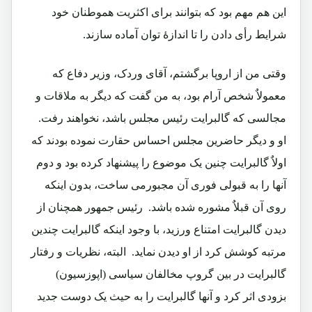
این هم مهم بود که بتوانند برای اکثریت هموطنان خود
شرایط رأی دادن را تا اندازۀ توان آماده سازند.‏
وقتی من از اروپا برگشتم، آقای وردک، وزیر دفاع که
معمولاٌ شخص آرام بود، به من گفت که دیگر به ملاقات و
مجالسی که گالبرایت رئیس مجلس باشد، نخواهند رفت.‏
او و دیگر حاضرین مجلس احساس حقارت نموده بودند که
اولاٌ گالبرایت چنین یک موضوع را پیشنهاد کرده بود و دوم
آنها را به قبولی فوری آن مجبورمی ساخت، بدون اینکه
روی آن قبلاٌ مشوره شده باشد.‏ رئیس جمهور همچنان از
دیدن گالبرایت امتناع ورزید، با وجود اینکه گالبرایت چندین
مرتبه کوشش کرد از او دیدن نماید.‏ البته، نظریات و رفتار
گالبرایت در بین گروپ مخالفان سیاسی (اپوزسیون)
بزودی اثر کرد و آنها گالبرایت را به حیث یک دوست جدید