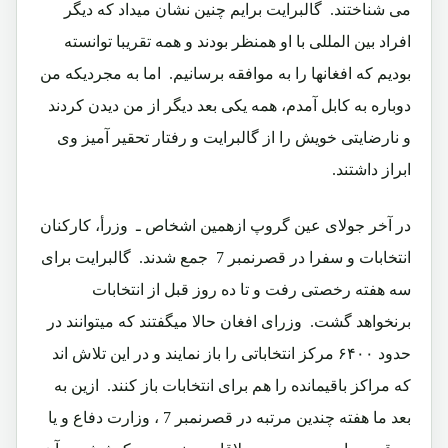
می شناختند.‏ گالبرایت برایم چنین نشان میداد که دیگر
افراد بین المللی با او همنظر بودند و همه تقریبا توانسته
بودیم که افغانها را به موافقه برسانیم.‏ اما به مجردیکه من
دوباره به کابل آمدم، همه یکی بعد دیگر از من دیدن کردند
و نارضایتی خویش را از گالبرایت و رفتار تحقیر آمیز وی
ابراز داشتند.‏
در آخر جولای عین گروپ ازهمین اشخاص ـ وزرأ، کارکنان
انتخابات و سفرا در قصرنمبر 7 جمع شدند.‏ گالبرایت برای
سه هفته رخصتی رفت و تا ده روز قبل از انتخابات
برنخواهد گشت.‏ وزرای افغان حالا میگفتند که میتوانند در
حدود ۶۴۰۰ مرکز انتخاباتی را باز نمایند و در این تلاش اند
که مراکز باقیمانده را هم برای انتخابات باز کنند.‏ ازین به
بعد ما هفته چندین مرتبه در قصرنمبر 7 ، وزارت دفاع و یا