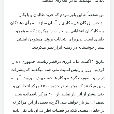
باید می فهمیدند که در کجا رأی میدهند.‏
من شخصاٌ به این باور نبودم که خرید طالبان و یا بکار
انداختن بزرگان قریه کاری را آسان سازد.‏ نه رأی دهندگان
ونه کارکنان انتخاباتی این جرأت را میکردند که به همچو
جاهای آسیب پذیربرای انتخابات بروند.‏ مسئولان امنیتی
بسیار خوشبینانه در زمینه ابراز نظر میکردند.
بتاریخ ۲ آگست ما با کرزی درقصر ریاست جمهوری دیدار
کردیم.‏ وزرا و رئیس امنیت ملی همه میگفتند که پیشرفت
در زمینه صورت گرفته و کار ها خوب پیش میروند.‏ آنها به
یقین میگفتند که میتوانند در حدود ۶۵۰۰ مرکز انتخاباتی و
حتی بیشتر از آنرا باز نمایند. از ۴۰۰ مرکز باقیمانده شاید
نصف آن نیز باز خواهند شد، اگرچه بعضی از این مراکز نه
در جاهای معینه، بلکه در قصبات اطراف آن باید نقل داده