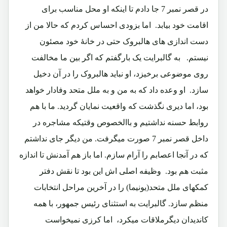
در قصر نمبر 7 جا دادم تا اینکه او محل مناسب برای
اقامت خود بیابد.‏ اما بزودی احساس کردم که حالا من از
دست اندازی های هالبروک حتی در خانۀ خود مصئون
نیستم.‏ به گالبرایت یک بارگفتم که اگر بین ما مخالفت
روی موضوعی برخیزد، او نباید هالبروک را در آن دخیل
سازد.‏ او وعده داد که به من و به ملل متحد وفادار خواهد
بود، اما دیری نگذشت که واقعیت نمایان گردید. ما با هم
روابط حسنه نداشتیم و باالخصوص وقتیکه مشاجره در
داخل قصر نمبر 7 صورت میگرفت.‏ من دیگر جای نداشتم
که در آنجا اعصابم را آرام سازم.‏ اما باز هم آمدنش تا اندازه
مثبت هم بود.‏ وظیفه اصلی اش این بود تا نقش دفتر
کمکهای ملل متحد(یونیما) را در آخرین مراحل انتخابات
منظم سازد.‏ گالبرایت به استثنای رئیس جمهور، با همه
کاندیدان دیگرملاقات میکرد،‏ اما کرزی نمیخواست