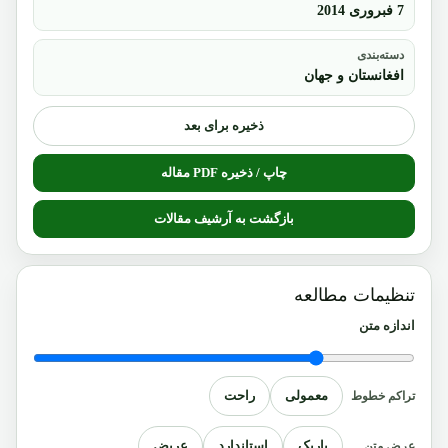
7 فبروری 2014
دسته‌بندی
افغانستان و جهان
ذخیره برای بعد
چاپ / ذخیره PDF مقاله
بازگشت به آرشیف مقالات
تنظیمات مطالعه
اندازه متن
معمولی
راحت
تراکم خطوط
باریک
استاندارد
عریض
عرض متن