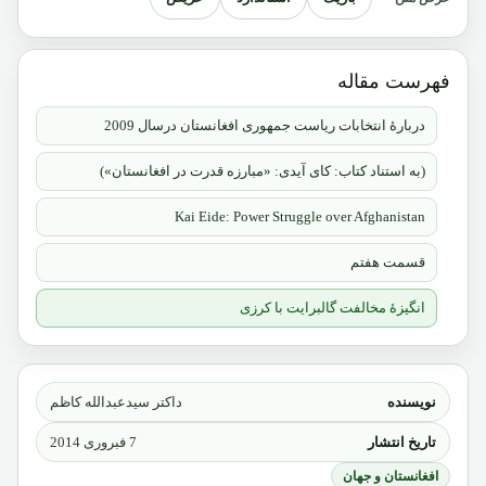
فهرست مقاله
دربارۀ انتخابات ریاست جمهوری افغانستان درسال 2009
(به استناد کتاب: کای آیدی: «مبارزه قدرت در افغانستان»)
Kai Eide: Power Struggle over Afghanistan
قسمت هفتم
انگیزۀ مخالفت گالبرایت با کرزی
نویسنده
داکتر سیدعبدالله کاظم
تاریخ انتشار
7 فبروری 2014
افغانستان و جهان