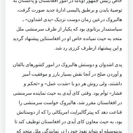
خاص رئیس جمهور اوباما در امور افغانستان و پاکستان به
توصیۀ بایدن و برطبق پالیسی ادارۀ جدید صورت گرفت.
هالبروک درعین زمان دوست نزدیک «پدی اشداون» ـ
سیاستمدار برتانوی بود که یکبار از طرف سرمنشی ملل
متحد به حیث نمیانده خاص او در افغاسنتاین پیشنهاد گردید
و این پیشنهاد ازطرف کرزی رد شد.
پدی اشدوان و دوستش هالبروک در امور کشورهای بالقان
و آوردن صلح در آنجا نقش بسیار بارز و موفقیت آمیز
داشتند، ولی روش هر دو با «شدت عمل» و «تحکم و
فشار» توأم بود. وقتی کای آیدی به حیث نماینده سرمنشی
در افغانستان مقرر شد، هالبروک خواست سرمنشی را
قناعت دهد که پیترگالبرایت امریکائی را که از دوستانش
بود، به حیث معاون کای آیدی در افغانستان توظیف کند تا
بدینوسیله او بتواند نفوذ خود را در نمایندگی ملل متحد که