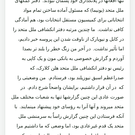
تنها افغانها در پلانگذاری خود پسمان نبودند.‏ دفتر کمکهای
ملل متحد (یونیما) که مسئول آماده ساختن تمام مواد
انتخاباتی برای کمیسیون مستقل انتخابات بود، هم آمادگی
کافی نداشت.‏ ما چندین مرتبه دفتر انکشافی ملل متحد را
در کابل و نیویارک از ناوقت شدن این پروسه خبر دادیم،‏
اما تأثیر نداشت.‏ در آخر من زنگ خطر را بلند تر بصدا
آوردم و گزارش خصوصی به بانکی مون و یک کاپی به
رئیس نو دفتر انکشافی ملل متحد هلن کلارک، که
صدراعظم اسبق نیوزیلند بود، فرستادم.‏ من وضعیتی را
که در آن قرار داشتیم، برایشان واضحاٌ شرح دادم.‏ در
صورت عادی این چنین گزارشها تنها به شعبات مختلف ملل
متحد میروند و آنها آنرا به رؤسای خود پیشنهاد مینمایند.‏ با
آنکه فرستادن این چنین گزارش راساٌ به سرمنشی ملل
متحد یک قدم غیرعادی بود، اما وضعی که ما داشتیم مرا