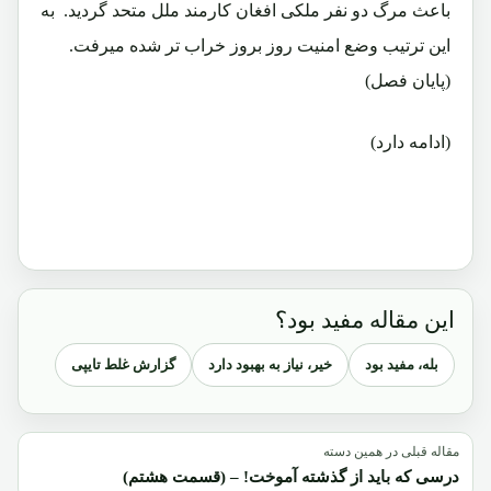
باعث مرگ دو نفر ملکی افغان کارمند ملل متحد گردید.‏ به
این ترتیب وضع امنیت روز بروز خراب تر شده میرفت.
(پایان فصل)
(ادامه دارد)
این مقاله مفید بود؟
بله، مفید بود
خیر، نیاز به بهبود دارد
گزارش غلط تایپی
مقاله قبلی در همین دسته
درسی که باید از گذشته آموخت! – (قسمت هشتم)