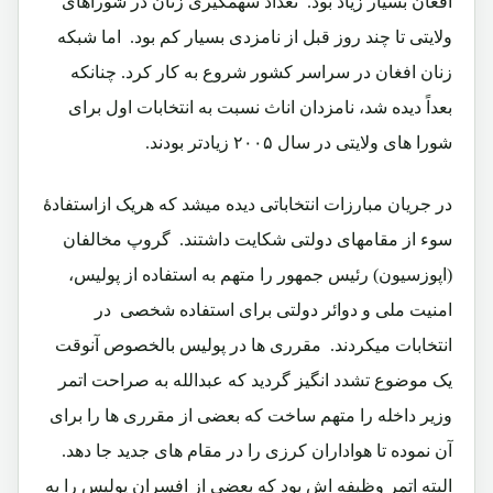
افغان بسیار زیاد بود.‏ تعداد سهمگیری زنان در شوراهای
ولایتی تا چند روز قبل از نامزدی بسیار کم بود.‏ اما شبکه
زنان افغان در سراسر کشور شروع به کار کرد. چنانکه
بعداً دیده شد، نامزدان اناث نسبت به انتخابات اول برای
شورا های ولایتی در سال ۲۰۰۵ زیادتر بودند.‏
در جریان مبارزات انتخاباتی دیده میشد که هریک ازاستفادۀ
سوء از مقامهای دولتی شکایت داشتند.‏ گروپ مخالفان
(اپوزسیون) رئیس جمهور را متهم به استفاده از پولیس،
امنیت ملی و دوائر دولتی برای استفاده شخصی در
انتخابات میکردند.‏ مقرری ها در پولیس بالخصوص آنوقت
یک موضوع تشدد انگیز گردید که عبدالله به صراحت اتمر
وزیر داخله را متهم ساخت که بعضی از مقرری ها را برای
آن نموده تا هواداران کرزی را در مقام های جدید جا دهد.‏
البته اتمر وظیفه اش بود که بعضی از افسران پولیس را به