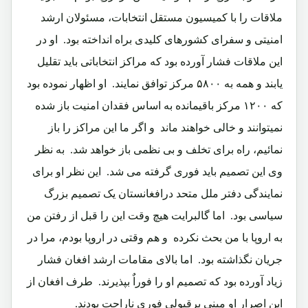
ملاقات را با کمیسیون مستقل انتخابات، مسئولان ارشد
امنیتی و سفرای کشورهای کلیدی براه انداخته بود.‏ او در
این ملاقات فشار آورده بود که مراکز انتخاباتی باید تقلیل
یابند و همه به ۵۸۰۰ مرکز توافق نمایند.‏ او اظهار نموده بود
که ۱۲۰۰ مرکز باقیمانده به اساس فقدان امنیت باز شده
نمیتوانند و خالی خواهند ماند و اگر ما این مراکز را باز
نمائیم، راه برای تخلف و بی نظمی باز خواهد شد.‏ به نظر
وی این تصمیم باید فوری گرفته می شد.‏ این نظر او برای
نمایندگی دفتر ملل متحد درافغانستان یک تصمیم بزرگ
سیاسی بود.‏ اما گالبرایت هیچ وقت این را قبل از رفتن من
به اروپا با من بحث نکرده و هم وقتی در اروپا بودم، مرا در
جریان نگذاشته بود. اما بالای مقامات ارشد افغان فشار
زیاد آورده بود که تصمیم او را فوراٌ بپذیرند.‏ طرف افغان از
این اصرار او مبنی برقبولی فوری ناراحت بودند.