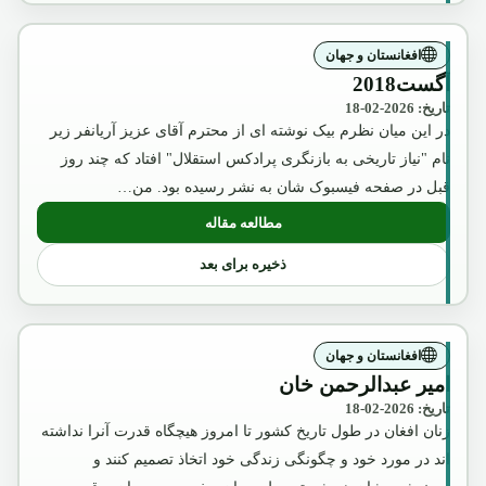
افغانستان و جهان
آگست2018
تاریخ: 2026-02-18
در این میان نظرم بیک نوشته ای از محترم آقای عزیز آریانفر زیر
نام "نیاز تاریخی به بازنگری پرادکس استقلال" افتاد که چند روز
قبل در صفحه فیسبوک شان به نشر رسیده بود. من…
مطالعه مقاله
: آگست2018
ذخیره برای بعد
افغانستان و جهان
امیر عبدالرحمن خان
تاریخ: 2026-02-18
زنان افغان در طول تاریخ کشور تا امروز هیچگاه قدرت آنرا نداشته
اند در مورد خود و چگونگی زندگی خود اتخاذ تصمیم کنند و