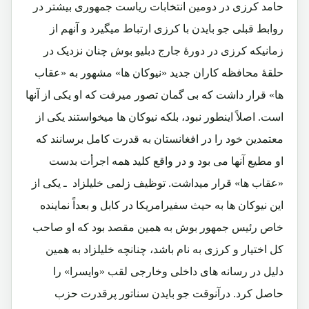
حامد کرزی در دومین انتخابات ریاست جمهوری بیشتر در
روابط قبلی جو بایدن با کرزی ارتباط میگیرد و آنهم از
زمانیکه کرزی در دورۀ جارج دبلیو بوش چنان نزدیک در
حلقۀ محافظه کاران جدید «نیوکان ها» مشهور به «عقاب
ها» قرار داشت که بی گمان تصور میرفت که او یکی از آنها
است. اصلاً اینطور نبود، بلکه نیوکان ها میخواستند یکی از
معتمدین خود را در افغانستان به قدرت کامل برسانند که
او مطیع آنها می بود و در واقع کلید همه اجرأت بدست
«عقاب ها» قرار میداشت. توظیف زلمی خلیلزاد ـ یکی از
این نیوکان ها به حیث سفیرامریکا در کابل و بعداً نماینده
خاص رئیس جمهور بوش به همین مقصد بود که او صاحب
کل اختیار و کرزی به نام باشد، چنانچه خلیلزاد به همین
دلیل در رسانه های داخلی وخارجی لقب «وایسرا» را
حاصل کرد. درآنوقت جو بایدن سناتور پرقدرت حزب